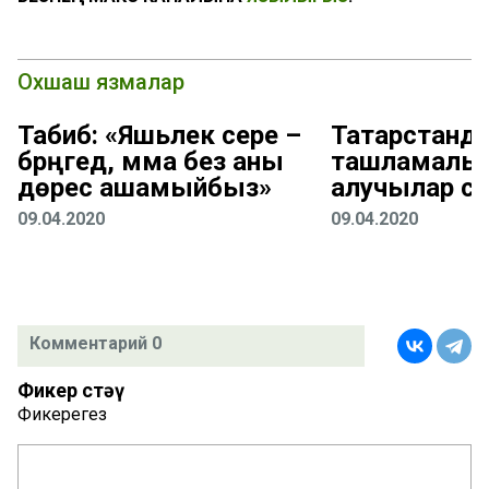
Охшаш язмалар
Табиб: «Яшьлек сере –
Татарстанд
бәрәңгедә, әмма без аны
ташламалы 
дөрес ашамыйбыз»
алучылар са
09.04.2020
09.04.2020
Комментарий 0
Фикер өстәү
Фикерегез