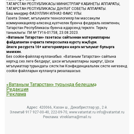
ТАТАРСТАН РЕСПУБЛИКАСЫ МИНИСТРЛАР КАБИНЕТЫ АППАРАТЫ,
ТАТАРСТАН РЕСПУБЛИКАСЫ ДӘҮЛӘТ СОВЕТЫ АППАРАТЫ.
Баш мөхәррир ФАЗУЛЛИН ИЛНАЗ ФАИС УЛЫ.
Газета Элемтә, мәгълүмати технологияләр һәм массакүләм
коммуникацияләр өлкәсендә күзәтчелек буенча федераль хезмәтенең
Татарстан Республикасы буенча идарәсендә теркәлгән. Теркәлү
таныклыгы: ПИ № ТУ16-01758, 23.08.2023.
«Ватаным Татарстан» газетасы сайтыннан материалларны
файдаланган очракта гиперссылка күрсәтү мәҗбүри.
Әлеге ресурста 16+ категорияләренә кергән мәгълүмат булырга
мөмкин.
Без cookie-файллар кулланабыз. «Ватаным Татарстан» сайтына
кергәндә сез әлеге белдерүгә, шәхси мәгълүматларны эшкәртүгә, Шәхси
мәгълүматлар турындагы сәясәткә һәм Конфиденциальлек сәясәте нигезендә
cookie файлларын куллануга ризалашасыз.
«Ватаным Татарстан» турында белешмә
Редакция
Реклама
Адрес: 420066, Казан ш., Декабристлар ур., 2 й.
Элемтә: 8 917 927-00-40, 222-09-70, www.vatantat.ru info@vatantat.ru
Реклама: vtreklama@mail.ru