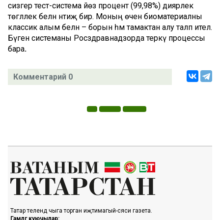
сизгер тест-система йөз процент (99,98%) диярлек
төгәллек белән нәтиҗә бирә. Моның өчен биоматериалны
классик алым белән – борын һәм тамактан алу таләп ителә.
Бүген системаны Росздравнадзорда теркәү процессы
бара
.
Комментарий 0
Татар телендә чыга торган иҗтимагый-сәяси газета.
Гамәлгә куючылар: