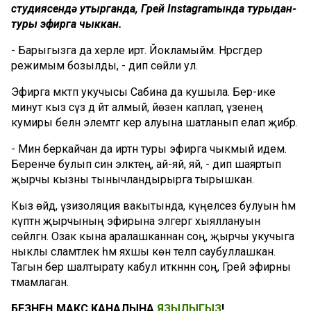
студиясендә утырганда, Грей Instagramында турыдан-
туры эфирга чыккан.
- Барыгызга да хәерле иртә. Йокламыйм. Нәрсәгәдер
режимым бозылды, - дип сөйли ул.
Эфирга мәктәп укучысы Сабина да кушыла. Бер-ике
минут кыз сүз дә әйтә алмый, йөзен каплап, үзенең
кумиры белән элемтәгә керә алуына шатланып елап җибәрә.
- Мин беркайчан да иртән туры эфирга чыкмый идем.
Беренче булып син эләктең, ай-яй, яй, - дип шаяртып
җырчы кызны тынычландырырга тырышкан.
Кыз өйдә, үзизоляция вакытында, күңелсез булуын һәм
күптән җырчының эфирына эләгергә хыяллануын
сөйләгән. Озак кына аралашканнан соң, җырчы укучыга
ныклы сәламәтлек һәм яхшы көн теләп саубуллашкан.
Тагын бер шалтырату кабул иткәннән соң, Грей эфирны
тәмамлаган.
БЕЗНЕҢ МАКС КАНАЛЫНА
ЯЗЫЛЫГЫЗ
!