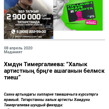
08 апрель 2020
Мәдәният
Хәмдүнә Тимергалиева: “Халык
артистның бәрәңге ашаганын белмәскә
тиеш”
Сәхнә артындагы хәлләрне тамашачыга күрсәтергә
ярамый. Татарстанның халык артисты Хәмдүнә
Тимергалиева шундый фикердә: