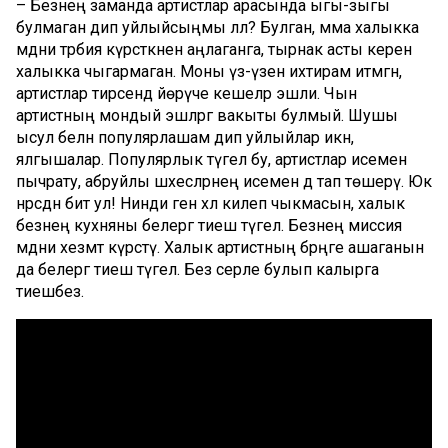
– Безнең заманда артистлар арасында ыгы-зыгы
булмаган дип уйлыйсыңмы әллә? Булган, әмма халыкка
мәдәни тәрбия күрсәткәнен аңлаганга, тырнак асты керен
халыкка чыгармаган. Моны үз-үзен ихтирам итмәгән,
артистлар тирәсендә йөрүче кешеләр эшли. Чын
артистның мондый эшләргә вакыты булмый. Шушы
ысул белән популярлашам дип уйлыйлар икән,
ялгышалар. Популярлык түгел бу, артистлар исемен
пычрату, абруйлы шәхесләрнең исеменә дә тап төшерү. Юк
нәрсәдән бит ул! Нинди генә хәл килеп чыкмасын, халык
безнең кухняны белергә тиеш түгел. Безнең миссия
мәдәни хезмәт күрсәтү. Халык артистның бәрәңге ашаганын
да белергә тиеш түгел. Без серле булып калырга
тиешбез.