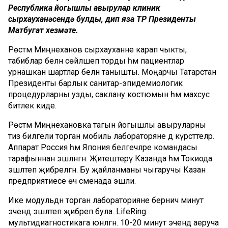
Республика йогышлы авырулар клиник
сырхауханәсендә булды, дип яза ТР Президенты
Матбугат хезмәте.
Рөстәм Миңнеханов сырхауханәне карап чыкты,
табиблар белән сөйләшеп торды һәм пациентлар
урнашкан шартлар белән танышты. Моңарчы Татарстан
Президенты барлык санитар-эпидемиологик
процедурларны узды, саклану костюмын һәм махсус
битлек киде.
Рөстәм Миңнехановка тагын йогышлы авыруларны
тиз билгели торган мобиль лабораторяне дә күрсәттеләр.
Аппарат Россия һәм Япония белгечләре командасы
тарафыннан эшләнгән. Җитештерү Казанда һәм Токиода
эшләтеп җибәрелгән. Бу җайланманы чыгаручы Казан
предприятиесе өч сменада эшли.
Ике модульдән торган лабораторияне берничә минут
эчендә эшләтеп җибәреп була. LifeRing
мультидиагностикага юнәлгән. 10-20 минут эчендә аеруча