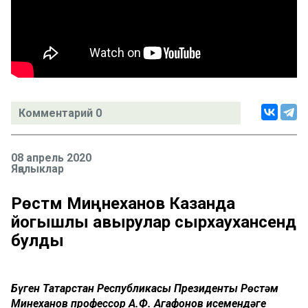
Комментарий 0
08 апрель 2020
Яңалыклар
Рөстәм Миңнеханов Казанда
йогышлы авырулар сырхауханәсендә
булды
Бүген Татарстан Республикасы Президенты Рөстәм
Миңнеханов профессор А.Ф. Агафонов исемендәге