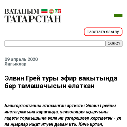
Газетага язылу
ЭЗЛӘҮ
09 апрель 2020
Яңалыклар
Элвин Грей туры эфир вакытында
бер тамашачысын елаткан
Башкортостанның атказанган артисты Элвин Грейның
инстаграмына караганда, үзизоляция җырчының
гадәти тормышына әллә ни үзгәрешләр кертмәгән - ул
яңа җырлар иҗат итүен дәвам итә. Кичә иртән,