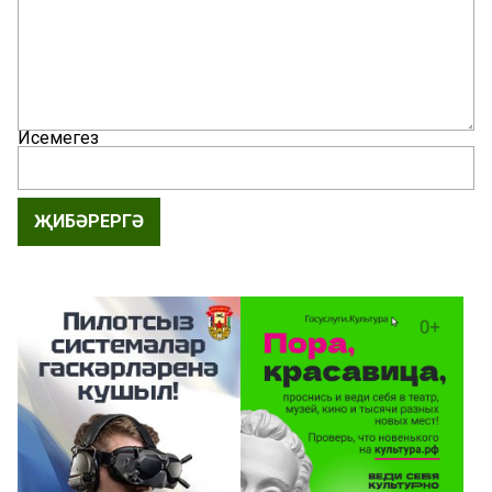
Исемегез
ҖИБӘРЕРГӘ