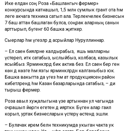
Ике елдан соң Роза «Башлангыч фермер»
конкурсында катнашып, 1,5 млн сумлык грант ота һәм
әлеге акчага техника сатып ала. Терлекчелек бизнесын
7 баш аттан башлаган булса, соңрак аларның санын
арттырып, бүгенгә 60 башка җиткерә.
Сыерлар һәм үгезләр дә асрыйлар Нуруллиннар.
– Ел саен бияләрне калдырабыз, ә яшь малларны
үстереп, иткә сатабыз, ыслыйбыз, колбаса, казылык
ясыйбыз. Ярминкәләрдә бик актив без. Ел саен бер генә
көн дә көзге һәм язгы ярминкәләрдән калганыбыз юк.
Башка вакытта да үгез һәм ат продукциясен район
кибетләрендә һәм Казан базарларында сатабыз, – ди
тырыш фермер.
Роза авыл хуҗалыгына үзе артыннан ул чагында
очрашып йөргән егетен дә иярткән. Бүген алар гаилә
корып, уртак бизнесларын үстерү өстендә эшли.
– Булачак ирем белән техникумда укыган чакта ук