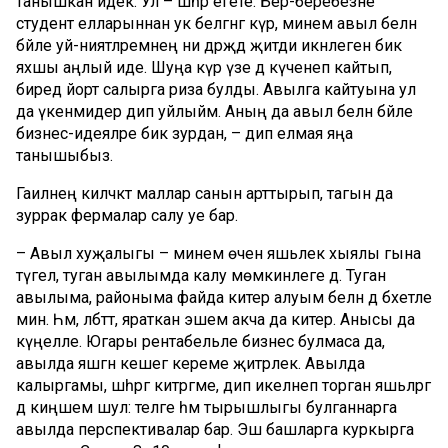
танышкан идек. Ул – шәһәр егете. Бер-беребезне
студент елларыннан ук белгәнгә күрә, минем авыл белән
бәйле уй-ниятләремнең ни дәрәҗәдә җитди икәнлеген бик
яхшы аңлый иде. Шуңа күрә үзе дә күченеп кайтып,
биредә йорт салырга риза булды. Авылга кайтуына ул
да үкенмидер дип уйлыйм. Аның да авыл белән бәйле
бизнес-идеяләре бик зурдан, – дип елмая яңа
танышыбыз.
Гаиләнең киләчәктә маллар санын арттырып, тагын да
зуррак фермалар салу уе бар.
– Авыл хуҗалыгы – минем өчен яшьлек хыялы гына
түгел, туган авылымда калу мөмкинлеге дә. Туган
авылыма, районыма файда китерә алуым белән дә бәхетле
мин. Һәм, әлбәттә, яраткан эшем акча да китерә. Анысы да
күңелле. Югары рентабельле бизнес булмаса да,
авылда яшәгән кешегә кереме җитәрлек. Авылда
калыргамы, шәһәргә китәргәме, дип икеләнеп торган яшьләргә
дә киңәшем шул: теләге һәм тырышлыгы булганнарга
авылда перспективалар бар. Эш башларга куркырга