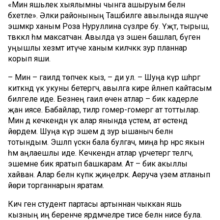
«Мин яшьлек хыялымны чынга ашыруым белән
бәхетле». Әлки районының Ташбилге авылында яшәүче
эшмәкәр ханым Роза Нуруллина сүзләре бу. Үҗәт, тырыш,
тәвәккәл һәм максатчан. Авылда үз эшен башлап, бүген
уңышлы хезмәт итүче ханым киләчәккә зур планнар
корып яши.
– Мин – гаиләдә төпчек кыз, – ди ул. – Шуңа күрә шәһәргә
киткәндә үк укуны бетергәч, авылга кире әйләнеп кайтасым
билгеле иде. Безнең гаилә өчен атлар – бик кадерле
җан иясе. Бабайлар, әтиләр гомер-гомергә ат тоттылар.
Мин дә кечкенәдән үк алар янында үстем, ат өстендә
йөрдем. Шуңа күрә эшемә дә зур ышаныч белән
тотындым. Эшләп үскән бала булгач, миңа һәр нәрсә якын
һәм аңлаешлы иде. Кечкенәдән атлар үрчетергә теләгәч,
эшемне бик яратып башкарам. Ат – бик акыллы
хайван. Алар белән күпкә җиңелрәк. Аеруча үзем атланып
йөри торганнарын яратам.
Кичә генә студент партасы артыннан чыккан яшь
кызның иң беренче ярдәмчеләре әтисе белән әнисе була.