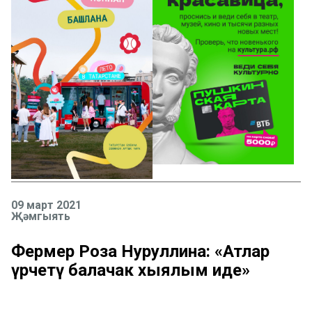
09 март 2021
Җәмгыять
Фермер Роза Нуруллина: «Атлар
үрчетү балачак хыялым иде»