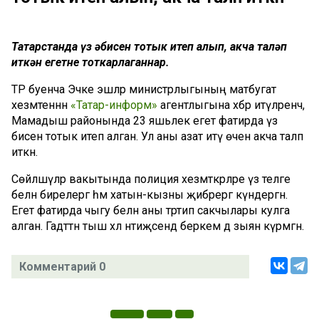
Татарстанда үз әбисен тотык итеп алып, акча таләп
иткән егетне тоткарлаганнар.
ТР буенча Эчке эшләр министрлыгының матбугат
хезмәтеннән
«Татар-информ»
агентлыгына хәбәр итүләренчә,
Мамадыш районында 23 яшьлек егет фатирда үз
әбисен тотык итеп алган. Ул аны азат итү өчен акча таләп
иткән.
Сөйләшүләр вакытында полиция хезмәткәрләре үз теләге
белән бирелергә һәм хатын-кызны җибәрергә күндергән.
Егет фатирда чыгу белән аны тәртип сакчылары кулга
алган. Гадәттән тыш хәл нәтиҗәсендә беркем дә зыян күрмәгән.
Комментарий 0