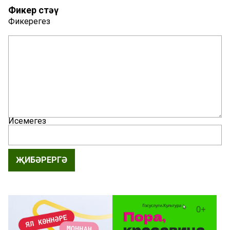
Фикер өстәү
Фикерегез
Исемегез
ҖИБӘРЕРГӘ