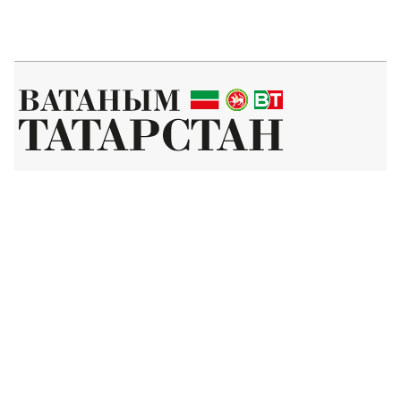
Татар телендә чыга торган иҗтимагый-сәяси газета.
Гамәлгә куючылар:
ТАТАРСТАН РЕСПУБЛИКАСЫ МИНИСТРЛАР КАБИНЕТЫ АППАРАТЫ,
ТАТАРСТАН РЕСПУБЛИКАСЫ ДӘҮЛӘТ СОВЕТЫ АППАРАТЫ.
Баш мөхәррир ФАЗУЛЛИН ИЛНАЗ ФАИС УЛЫ.
Газета Элемтә, мәгълүмати технологияләр һәм массакүләм
коммуникацияләр өлкәсендә күзәтчелек буенча федераль хезмәтенең
Татарстан Республикасы буенча идарәсендә теркәлгән. Теркәлү
таныклыгы: ПИ № ТУ16-01758, 23.08.2023.
«Ватаным Татарстан» газетасы сайтыннан материалларны
файдаланган очракта гиперссылка күрсәтү мәҗбүри.
Әлеге ресурста 16+ категорияләренә кергән мәгълүмат булырга
мөмкин.
Без cookie-файллар кулланабыз. «Ватаным Татарстан» сайтына
кергәндә сез әлеге белдерүгә, шәхси мәгълүматларны эшкәртүгә, Шәхси
мәгълүматлар турындагы сәясәткә һәм Конфиденциальлек сәясәте нигезендә