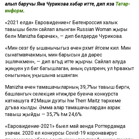
алып баручы Яна Чурикова хәбәр итте, дип яза
Татар-
информ
.
«2021 елда» Евровидение»гә Бөтенроссия халык
тавышы белән сайлап алынган Russian Woman җыры
белән Manizha барачак», — дип белдерде Чурикова.
«Мин сезгә бу ышанычыгыз өчен рәхмәт әйтәсем килә. Мин
сынатмаячакмын, мин барысын да дөрес
эшләячәкмен», — дип вәгъдә итте җырчы. Сайлап алуда
җиңүен ул әбигә багышлаган, аның сүзләренчә, ул һәрвакыт
оныгының уңышына ышанган.
Manizha өчен тамашачыларның 39,7%ы тавыш биргән,
башлангыч селекция нәтиҗәләре буенча конкурста
катнашуга #2Маши дуэты һәм Therr Maitz төркеме
дәгъва кылды. Әмма алар тамашачылардан азрак
тавыш җыйды — 35,7% һәм 24,6%.
«Евровидение-2021» быел май аенда Роттердамда
узачак. 2020 ел конкурсы Covid-19 коронавирус