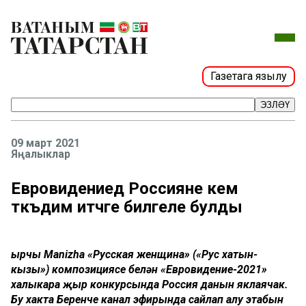
Газетага язылу
ЭЗЛӘҮ
09 март 2021
Яңалыклар
Евровидениедә Россияне кем
тәкъдим итәчәге билгеле булды
Җырчы Manizha «Русская женщина» («Рус хатын-
кызы») композициясе белән «Евровидение-2021»
халыкара җыр конкурсында Россия данын яклаячак.
Бу хакта Беренче канал эфирында сайлап алу этабын