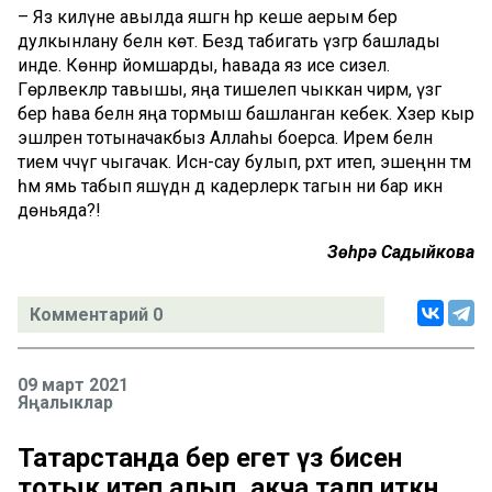
– Яз килүне авылда яшәгән һәр кеше аерым бер
дулкынлану белән көтә. Бездә табигать үзгәрә башлады
инде. Көннәр йомшарды, һавада яз исе сизелә.
Гөрләвекләр тавышы, яңа тишелеп чыккан чирәм, үзгә
бер һава белән яңа тормыш башланган кебек. Хәзер кыр
эшләренә тотыначакбыз Аллаһы боерса. Ирем белән
әтием чәчүгә чыгачак. Исән-сау булып, рәхәт итеп, эшеңнән тәм
һәм ямь табып яшәүдән дә кадерлерәк тагын ни бар икән
дөньяда?!
Зөһрә Садыйкова
Комментарий 0
09 март 2021
Яңалыклар
Татарстанда бер егет үз әбисен
тотык итеп алып, акча таләп иткән