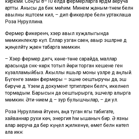
кирәкми. Соңгы 8–10 елда фермерларга ярдәм аеруча
артты. Анысы да бик мөһим. Минем җаным-тәнем белән
авылны яшәтәсем килә, – дип фикерләре белән уртаклаша
Роза Нуруллина.
Фермер фикеренчә, хәзер авыл хуҗалыгында
мөмкинлекләр күп. Еллар узган саен, авыр эшләрне дә
җиңеләйтү җаен табарга мөмкин.
– Хәзер фермер дигәч, көне-төне сарайда, маллар
арасында сәнәк-көрәк тотып йөри торган кешене генә
күзалламыйбыз. Акыллы яшьләр моны үзләре дә аңлый.
Бүгенге заман фермеры – эшне оештыручы да, эш
бирүче дә. Үзем дә документ тәртипләрен белгәч, икеләнеп
тормадым. Барысын да оештырырга, эшчеләр алырга
мөмкин. Әти-әнием дә – зур булышчылар, – ди ул.
Роза Нуруллина әйтүенчә, аңа туган ягы табигате,
хайваннар рухи көч, энергия һәм ышаныч бирә. Ә язны
алар аеруча да бер күңел җилкенүе, өмет белән көтеп
ала икән: