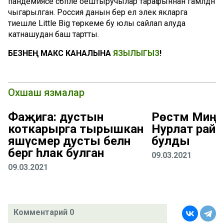
пандемиясе сәбәпле оештыручылар тарафыннан гамәлдән
чыгарылган. Россия данын бер ел элек якларга
тиешле Little Big төркеме бу юлы сайлап алуда
катнашудан баш тартты.
БЕЗНЕҢ МАКС КАНАЛЫНА
ЯЗЫЛЫГЫЗ
!
Охшаш язмалар
Фаҗига: дустын
Рөстәм Миңн
коткарырга тырышкан
Нурлат рай
яшүсмер дусты белән
булды
бергә һәлак булган
09.03.2021
09.03.2021
Комментарий 0