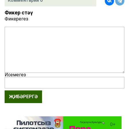
Комментарий 0
Фикер өстәү
Фикерегез
Исемегез
ҖИБӘРЕРГӘ