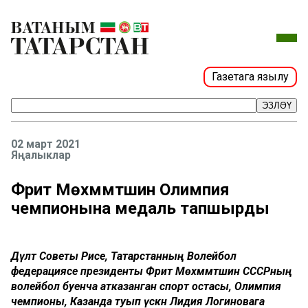
Газетага язылу
ЭЗЛӘҮ
02 март 2021
Яңалыклар
Фәрит Мөхәммәтшин Олимпия
чемпионына медаль тапшырды
Дәүләт Советы Рәисе, Татарстанның Волейбол
федерациясе президенты Фәрит Мөхәммәтшин СССРның
волейбол буенча атказанган спорт остасы, Олимпия
чемпионы, Казанда туып үскән Лидия Логиновага