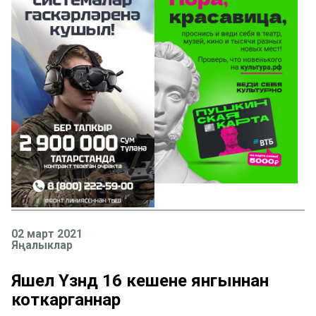
02 март 2021
Яңалыклар
Яшел Үзәндә 16 кешене янгыннан
коткарганнар