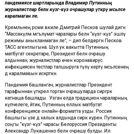
пандемиясе шартларында Владимир Путинның
журналистлар белән күзгә-күз очрашулар үткәрү мәсьәләсе
каралмаган әле.
Кремльнең рәсми вәкиле Дмитрий Песков шулай дигән.
“Массакүләм мәгълүмат чаралары белән “күзгә-күз” эшләү
режимы аныкланмаган әле”, – дип белдергән Песков
ТАСС агентлыгына. Шул ук вакытта Путинның
матбугат секретаре, Президент белән очрашу
алдыннан, журналистлар өчен коронавирус
инфекциясенә тестлар тапшыруга түләү кертү мәсьәләсенең
дә каралмавын искәрткән.
Пандемия башлангач, журналистлар Президент
тарафыннан үткәрелә торган очрашуларда сирәгрәк
катнаша башлады. Узган елда традицион чараларның
күпчелеге, әйтик, Путинның еллык матбугат
конференциясе онлайн-форматта узды. Россия
башлыгы үзе дә халык алдында сирәк күренә. Путинның
соңгы “күзгә-күз” чарасы Белоруссия Президенты
Александр Лукашенко белән очрашу булды. Ил