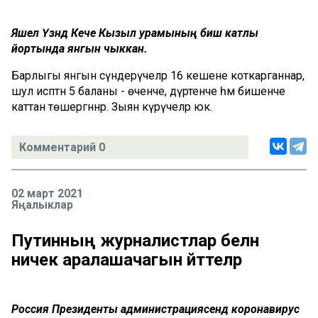
Яшел Үзәндә Кече Кызыл урамының биш катлы
йортында янгын чыккан.
Барлыгы янгын сүндерүчеләр 16 кешене коткарганнар,
шул исәптән 5 баланы - өченче, дүртенче һәм бишенче
каттан төшергәннәр. Зыян күрүчеләр юк.
Комментарий 0
02 март 2021
Яңалыклар
Путинның журналистлар белән
ничек аралашачагын әйттеләр
Россия Президенты администрациясендә коронавирус