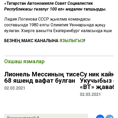
«Татарстан Автономияле Совет Социалистик
Республикасы төзелүгә 100 ел» медален тапшырды.
Лидия Логинова СССР җыелма командасы
составында 1980 елгы Олимпия Уеннарында җиңү
яулаган. Хәзерге вакытта Екатеринбург каласында яши.
БЕЗНЕҢ МАКС КАНАЛЫНА
ЯЗЫЛЫГЫЗ
!
Охшаш язмалар
Лионель Мессиның әтисе
Су ник кайна
68 яшендә вафат булган
Укучыбыз с
«ВТ» җаваб
02.03.2021
02.03.2021