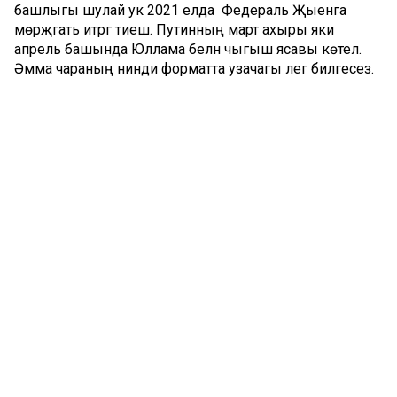
башлыгы шулай ук 2021 елда Федераль Җыенга
мөрәҗәгать итәргә тиеш. Путинның март ахыры яки
апрель башында Юллама белән чыгыш ясавы көтелә.
Әмма чараның нинди форматта узачагы әлегә билгесез.
Комментарий 0
Татар телендә чыга торган иҗтимагый-сәяси газета.
Гамәлгә куючылар:
ТАТАРСТАН РЕСПУБЛИКАСЫ МИНИСТРЛАР КАБИНЕТЫ АППАРАТЫ,