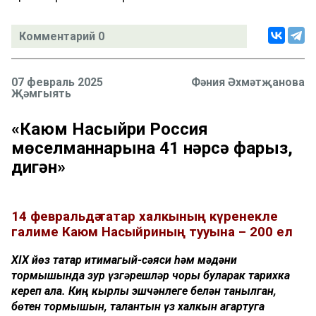
Комментарий 0
07 февраль 2025
Фәния Әхмәтҗанова
Җәмгыять
«Каюм Насыйри Россия
мөселманнарына 41 нәрсә фарыз,
дигән»
14 февральдә татар халкының күренекле
галиме Каюм Насыйриның тууына – 200 ел
XIX йөз татар иҗтимагый-сәяси һәм мәдәни
тормышында зур үзгәрешләр чоры буларак тарихка
кереп ала. Киң кырлы эшчәнлеге белән танылган,
бөтен тормышын, талантын үз халкын агартуга