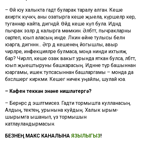
– Өй юу халыкта гадәт буларак таралу алган. Кеше
ахирәткә күчкәч, аны озатырга кеше җыела, күршеләр керә,
туганнар кайта, дигәндәй. Өйдә кеше күп була. Идәндә
пычрак эзләр дә калырга мөмкин. Әлбәттә, пычракларны
сөртеп, юып аласың инде. Ләкин өйне тулысы белән
юарга, дигәннән... Әгәр дә кешенең йогышлы, авыр
чирләре, инфекцияләре булмаса, моңа нинди ихтыяҗ
бар? Чирләп, кеше озак вакыт урында яткан булса, әлбәттә,
юып җыештыруны башкарасың. Идәнне түр башыннан
юаргамы, ишек тупсасыннан башларгамы – монда да
бәхәсләшергә кирәкми. Кешегә ничек уңайлы, шулай юа.
– Кәфен теккән энәне нишләтергә?
– Бернәрсә дә эшләтмисез. Гадәти тормышта кулланасың.
Алдың, тектең, урынына куйдың. Халык ырым-
шырымга ышанып, үз тормышын
катлауландырмасын.
БЕЗНЕҢ МАКС КАНАЛЫНА
ЯЗЫЛЫГЫЗ
!