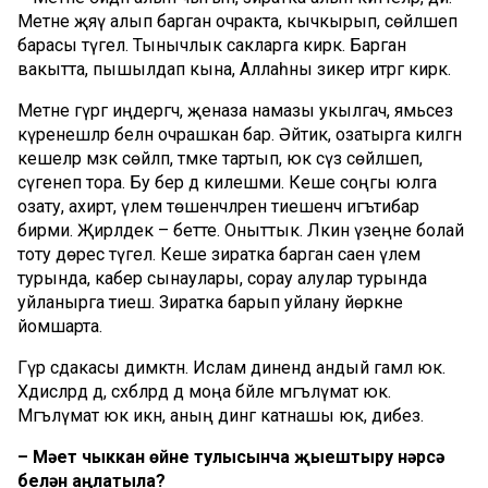
Мәетне җәяү алып барган очракта, кычкырып, сөйләшеп
барасы түгел. Тынычлык сакларга кирәк. Барган
вакытта, пышылдап кына, Аллаһны зикер итәргә кирәк.
Мәетне гүргә иңдергәч, җеназа намазы укылгач, ямьсез
күренешләр белән очрашкан бар. Әйтик, озатырга килгән
кешеләр мәзәк сөйләп, тәмәке тартып, юк сүз сөйләшеп,
сүгенеп тора. Бу бер дә килешми. Кеше соңгы юлга
озату, ахирәт, үлем төшенчәләренә тиешенчә игътибар
бирми. Җирләдек – бетте. Оныттык. Ләкин үзеңне болай
тоту дөрес түгел. Кеше зиратка барган саен үлем
турында, кабер сынаулары, сорау алулар турында
уйланырга тиеш. Зиратка барып уйлану йөрәкне
йомшарта.
Гүр сәдакасы димәктән. Ислам динендә андый гамәл юк.
Хәдисләрдә дә, сәхәбәләрдә дә моңа бәйле мәгълүмат юк.
Мәгълүмат юк икән, аның дингә катнашы юк, дибез.
–
Мәет чыккан өйне тулысынча җыештыру нәрсә
белән аңлатыла?