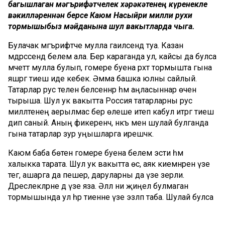
багышлаган мәгърифәтчелек хәрәкәтенең күренекле
вәкилләреннән берсе Каюм Насыйри милли рухи
тормышыбыз мәйданына шул вакытларда чыга.
Булачак мәгърифәтче мулла гаиләсендә туа. Казан
мәдрәсәсендә белем ала. Бер караганда ул, кайсы да булса
мәчеттә мулла булып, гомере буена рәхәт тормышта гына
яшәргә тиеш иде кебек. Әмма башка юлны сайлый.
Татарлар рус телен белсеннәр һәм аңласыннар өчен
тырыша. Шул ук вакытта Россия татарларны рус
милләтенең аерылмас бер өлеше итеп кабул итәргә тиеш
дип саный. Аның фикеренчә, нәкъ менә шулай булганда
гына татарлар зур уңышларга ирешәчәк.
Каюм баба бөтен гомере буена белем эсти һәм
халыкка тарата. Шул ук вакытта өс, аяк киемнәрен үзе
тегә, ашарга да пешерә, даруларны да үзе әзерли.
Дәреслекләрне дә үзе яза. Әллә ни җиңел булмаган
тормышында ул һәр тиенне үзе эзләп таба. Шулай булса
да, Казанда берничә яхшы йорт сатып алырлык мирас
калдыра. Чыннан да, шактый еллар православие дини