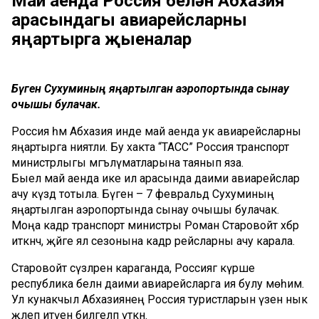
Май аенда Россия белән Абхазия
арасындагы авиарейсларны
яңартырга җыеналар
Бүген Сухуминың яңартылган аэропортында сынау
очышы булачак.
Россия һәм Абхазия инде май аенда ук авиарейсларны
яңартырга ниятли. Бу хакта “ТАСС” Россия транспорт
министрлыгы мәгълүматларына таянып яза.
Быел май аенда ике ил арасында даими авиарейслар
ачу күздә тотыла. Бүген – 7 февральдә Сухуминың
яңартылган аэропортында сынау очышы булачак.
Моңа кадәр транспорт министры Роман Старовойт хәбәр
иткәнчә, җәйге ял сезонына кадәр рейсларны ачу карала.
Старовойт сүзләренә караганда, Россиягә күрше
республика белән даими авиарейсларга ия булу мөһим.
Ул кунакчыл Абхазиянең Россия туристларын үзенә нык
җәлеп итүен билгеләп үткән.