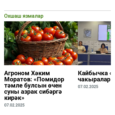
Охшаш язмалар
Агроном Хәким
Кайбычка «К
Моратов: «Помидор
чакыралар
тәмле булсын өчен
07.02.2025
суны азрак сибәргә
кирәк»
07.02.2025