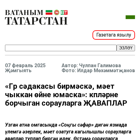
Газетага язылу
ЭЗЛӘҮ
07 февраль 2025
Чулпан Галимова
Җәмгыять
Фото: Илдар Мөхәммәтҗанов
«Гүр сәдакасы бирмәскә, мәет
чыккан өйне юмаска»: күпләрне
борчыган сорауларга ҖАВАПЛАР
Узган атна җомгасында «Соңгы сәфәр» дигән язмада
үлемгә әзерлек, мәет озатуга кагылышлы сорауларга
җаваплар туплап биргән идек. Өстәмә сорауларга