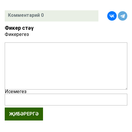
Комментарий 0
Фикер өстәү
Фикерегез
Исемегез
ҖИБӘРЕРГӘ