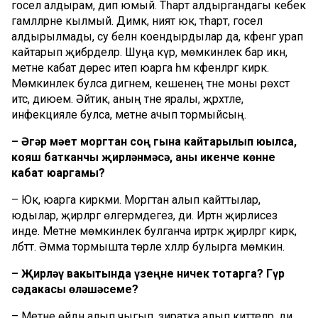
госел алдырам, дип юмый. Тәһарәт алдыргандагы кебек
гамәлләрне кылмый. Димәк, ният юк, тәһарәт, госел
алдырылмады, су белән коендырдылар да, кәфенгә урап
кайтарып җибәрделәр. Шуңа күрә, мөмкинлек бар икән,
мәетне кабат дөрес итеп юарга һәм кәфенләргә кирәк.
Мөмкинлек булса дигәнем, кешенең тәне моны рөхсәт
итсә, диюем. Әйтик, аның тәне яралы, җәрәхәтле,
инфекцияле булса, мәетне ачып тормыйсың.
– Әгәр мәет моргтан соң гына кайтарылып юылса,
кояш батканчы җирләнмәсә, аны икенче көнне
кабат юаргамы?
– Юк, юарга кирәкми. Моргтан алып кайттылар,
юдылар, җирләргә өлгермәдегез, ди. Иртән җирлисез
инде. Мәетне мөмкинлек булганча иртәрәк җирләргә кирәк,
әлбәттә. Әмма тормышта төрле хәлләр булырга мөмкин.
– Җирләү вакытында үзеңне ничек тотарга? Гүр
сәдакасы өләшәсеме?
– Мәетне өйдән алып чыгып, зиратка алып киттеләр, ди.