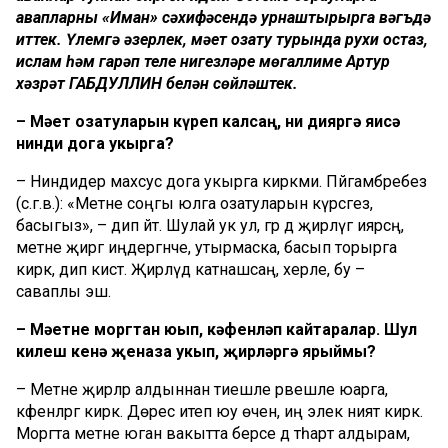
җавапларны «Иман» сәхифәсендә урнаштырырга вәгъдә
иттек. Үлемгә әзерлек, мәет озату турында рухи остаз,
ислам һәм гарәп теле нигезләре мөгаллиме Артур
хәзрәт ГАБДУЛЛИН белән сөйләштек.
–
Мәет озатуларын күреп калсаң, ни дияргә яисә
нинди дога укырга?
– Ниндидер махсус дога укырга кирәкми. Пәйгамбәребез
(с.г.в.): «Мәетне соңгы юлга озатуларын күрсәгез,
басыгыз», – дип әйтә. Шулай ук ул, әгәр дә җирләүгә иярсәң,
мәетне җиргә иңдергәнче, утырмаска, басып торырга
кирәк, дип кисәтә. Җирләүдә катнашсаң, хәерле, бу –
саваплы эш.
– Мәетне моргтан юып, кәфенләп кайтаралар. Шул
килеш кенә җеназа укып, җирләргә ярыймы?
– Мәетне җирләр алдыннан тиешле рәвешле юарга,
кәфенләргә кирәк. Дөрес итеп юу өчен, иң элек ният кирәк.
Моргта мәетне юган вакытта берсе дә тәһарәт алдырам,