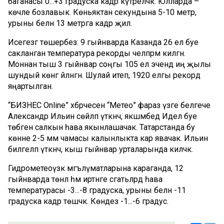
баганасы 0...+3 градуска кадәр күтәреләчәк. Юлларда –
көчле бозлавык. Көньяктан секундына 5-10 метр,
урыны белән 13 метрга кадәр җил.
Исегезгә төшерәбез: 9 гыйнварда Казанда 26 ел буе
сакланган температура рекорды челпәрәмә килгән.
Моннан тыш 3 гыйнвар соңгы 105 ел эчендә иң җылы
шундый көнгә әйләнгән. Шулай итеп, 1920 елгы рекорд
яңартылган.
“БИЗНЕС Online” хәбәрчесенә “Метео” фараз үзәге белгече
Александр Ильин сөйләп үткәнчә, якшәмбедә Идел буе
төбәгенә салкын һава якынлашачак. Татарстанда бу
көнне 2-5 мм чамасы калынлыкта кар явачак. Ильин
билгеләп үткәнчә, кыш гыйнвар урталарында киләчәк.
Гидрометеоүзәк мәгълүматларына караганда, 12
гыйнварда төнлә һәм иртәнге сәгатьләрдә һава
температурасы -3...-8 градуска, урыны белән -11
градуска кадәр төшәчәк. Көндез -1...-6 градус.