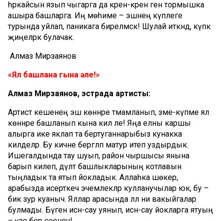
һәркайсын язып чыгарга да әкрен-әкрен генә тормышка
ашыра башларга. Иң мөһиме – эшнең күплеге
турында уйлап, паникага бирелмәскә! Шулай иткәндә, күпкә
җиңелрәк булачак.
Алмаз Мирзаянов
«Ял башлана гына әле!»
Алмаз Мирзаянов, эстрада артисты:
Артист кешенең эш көннәре тәмамланып, әзме-күпме ял
көннәре башланып кына килә әле! Яңа елны каршы
алырга ике яклап та бертуганнарыбыз кунакка
килделәр. Бу кичне бергәләп матур итеп уздырдык.
Ишегалдында тау шуып, район чыршысы янына
барып килеп, дәүләт башлыкларының котлавын
тыңладык та ятып йокладык. Аллаһка шөкер,
арабызда исерткеч эчемлекләр кулланучылар юк, бу –
бик зур куаныч. Яллар арасында әллә ни вакыйгалар
булмады. Бүген исән-сау уянып, исән-сау йокларга ятуың
– үзе бер сөенеч!