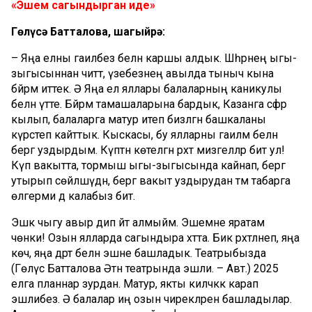
«Эшем сагындырган иде»
Гөлүсә Батталова, шагыйрә:
– Яңа елны гаиләбез белән каршы алдык. Шәһәрнең ыгы-
зыгысыннан читтә, үзебезнең авылда тыныч кына
бәйрәм иттек. Ә Яңа ел яллары балаларның каникулы
белән үтте. Бәйрәм тамашаларына бардык, Казанга сәфәр
кылып, балаларга матур итеп бизәлгән башкаланы
күрсәтеп кайттык. Кыскасы, бу ялларны гаиләм белән
бергә уздырдым. Күптән көтелгән рәхәт мизгелләр бит ул!
Күп вакытта, тормыш ыгы-зыгысында кайнап, бергә
утырып сөйләшүдән, бергә вакыт уздырудан тәм табарга
өлгерми дә калабыз бит.
Эшкә чыгу авыр дип әйтә алмыйм. Эшемне яратам
чөнки! Озын ялларда сагындыра хәтта. Бик рәхәтләнеп, яңа
көч, яңа дәрт белән эшне башладык. Театрыбызда
(Гөлүсә Батталова Әтнә театрында эшли. – Авт.) 2025
елга планнар зурдан. Матур, якты киләчәккә карап
эшлибез. Ә балалар иң озын чирекләрен башладылар.