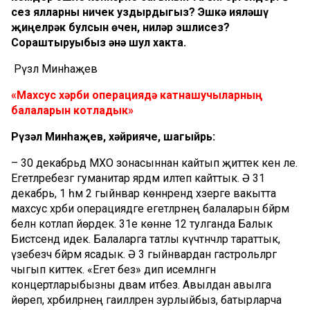
сез ялларны ничек уздырдыгыз? Эшкә ияләшү
җиңелрәк булсын өчен, ниләр эшлисез?
Сораштыруыбыз әнә шул хакта.
Рүзәл Минһаҗев
«Махсус хәрби опера
цияд
ә катнашучыларның
балаларын котладык»
Рүзәл Минһаҗев, хәйрияче, шагыйрь:
– 30 декабрьдә МХО зонасыннан кайтып җиттек кенә әле.
Егетләребезгә гуманитар ярдәм илтеп кайттык. Ә 31
декабрь, 1 һәм 2 гыйнвар көннәрендә хәзерге вакытта
махсус хәрби операциядәге егетләрнең балаларын бәйрәм
белән котлап йөрдек. 31е көнне 12 тулганда Балык
Бистәсендә идек. Балаларга татлы күчтәнәчләр тараттык,
үзебезчә бәйрәм ясадык. Ә 3 гыйнвардан гастрольләргә
чыгып киттек. «Егет без» дип исемләнгән
концертларыбызны дәвам итәбез. Авылдан авылга
йөреп, хәрбиләрнең гаиләләрен зурлыйбыз, батырларча