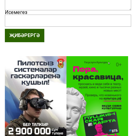
Исемегез
ҖИБӘРЕРГӘ