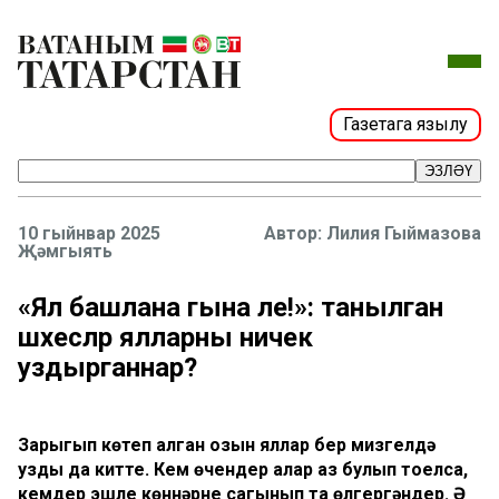
Газетага язылу
ЭЗЛӘҮ
10 гыйнвар 2025
Лилия Гыймазова
Җәмгыять
«Ял башлана гына әле!»: танылган
шәхесләр ялларны ничек
уздырганнар?
Зарыгып көтеп алган озын яллар бер мизгелдә
узды да китте. Кем өчендер алар аз булып тоелса,
кемдер эшле көннәрне сагынып та өлгергәндер. Ә