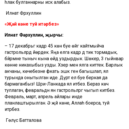
һәлак булганнарны искә алабыз.
Илнат Фәрхуллин
«Җәй көне туй итәрбез»
Илнат Фәрхуллин, җырчы:
– 17 декабрьгә кадәр 45 көн буе өйгә кайтмыйча
гастрольләрдә йөрдек. Яңа елга кадәр дә тик тормадык, ә
бәйрәмне тыныч кына өйдә уздырдык. Шөкер, 3 гыйнвар
көнне никахыбыз узды. Хәзер менә ялга киттек. Барлык
акчаны, көчебезне фәкать эшкә генә багышлап, ял
турында онытылган иде. Дүрт ел буе беркая да
бармаганбыз! Шри-Ланкада ял итәбез. Бераз көч
туплагач, февральдән янә гастрольләргә чыгып китәбез.
Февраль, март, апрель айлары инде
планлаштырылган. Ә җәй көне, Аллаһ боерса, туй
итәрбез.
Гөлүсә Батталова