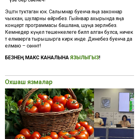
Эштән туктаган юк. Салымнар буенча яңа законнар
чыккан, шуларны өйрәнәбез. Гыйнвар ахырында яңа
концерт программасы башлана, шуңа әзерләнәбез.
Кемнедер күңел төшенкелеге биләп алган булса, ничек
тә елмаерга тырышырга кирәк инде. Динебез буенча да
елмаю – сөннәт!
БЕЗНЕҢ МАКС КАНАЛЫНА
ЯЗЫЛЫГЫЗ
!
Охшаш язмалар