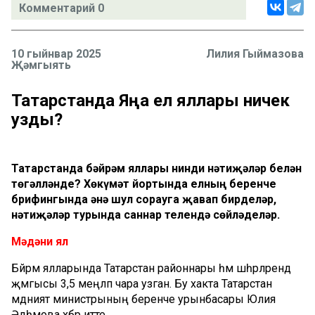
Комментарий 0
10 гыйнвар 2025
Лилия Гыймазова
Җәмгыять
Татарстанда Яңа ел яллары ничек
узды?
Татарстанда бәйрәм яллары нинди нәтиҗәләр белән
төгәлләнде? Хөкүмәт йортында елның беренче
брифингында әнә шул сорауга җавап бирделәр,
нәтиҗәләр турында саннар телендә сөйләделәр.
Мәдәни ял
Бәйрәм ялларында Татарстан районнары һәм шәһәрләрендә
җәмгысы 3,5 меңләп чара узган. Бу хакта Татарстан
мәдәният министрының беренче урынбасары Юлия
Әдһәмова хәбәр итте.