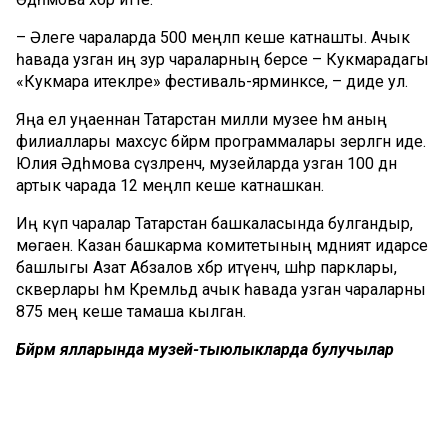
– Әлеге чараларда 500 меңләп кеше катнашты. Ачык
һавада узган иң зур чараларның берсе – Кукмарадагы
«Кукмара итекләре» фестиваль-ярминкәсе, – диде ул.
Яңа ел уңаеннан Татарстан милли музее һәм аның
филиаллары махсус бәйрәм программалары әзерләгән иде.
Юлия Әдһәмова сүзләренчә, музейларда узган 100 дән
артык чарада 12 меңләп кеше катнашкан.
Иң күп чаралар Татарстан башкаласында булгандыр,
мөгаен. Казан башкарма комитетының мәдәният идарәсе
башлыгы Азат Абзалов хәбәр итүенчә, шәһәр парклары,
скверлары һәм Кремльдә ачык һавада узган чараларны
875 мең кеше тамаша кылган.
Бәйрәм ялларында музей-тыюлыкларда булучылар
саны:
Казан Кремле – 375 меңләп кеше;
Зөя – 53 меңләп кеше;