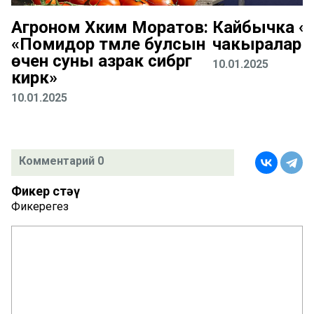
Агроном Хәким Моратов:
Кайбычка «К
«Помидор тәмле булсын
чакыралар
өчен суны азрак сибәргә
10.01.2025
кирәк»
10.01.2025
Комментарий 0
Фикер өстәү
Фикерегез