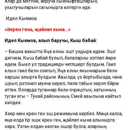
Алар да мәктәпне, аеруча сыйныфташларын,
укытучыларын сагынырга өлгергән иде.
Идел Кыямов
«Әкрен генә, җайлап кына...»
Идел Кыямов, алып баручы, Кыш бабай:
– Башка вакытта Яңа елны эштә уздыра идем. Эштә
дигәнем, Кыш бабай булып, балаларны котлап йөри
идем. Быел ул традициядән читләшергә булдым. Гаилә
елын гаилә белән озатып, Яңа елны якыннарым белән
каршы алырга булдым. Авылда, үз йортыбызда, чана
шуып, рәхәтләнеп мунча кереп, тәмле табын әзерләп бәйрәм
иттек. Ялларда туганнар белән очраштык, хатынның
туган ягы – Тукай районының Сәмәкәй авылына кайтып
килдек.
Хәзер менә әкрен генә эш режимына керәбез. Миңа калса,
яңа елда һәр эшкә әкрен генә, җайлап кына алынырга
кирәк. Узган елдан калган эшләр булса, аларның