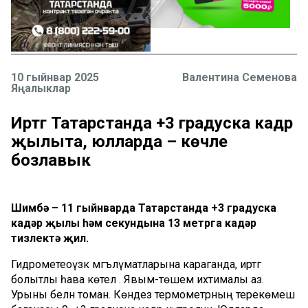
10 гыйнвар 2025
Валентина Семенова
Яңалыклар
Иртәгә Татарстанда +3 градуска кадәр
җылыта, юлларда – көчле
бозлавык
Шимбә – 11 гыйнварда Татарстанда +3 градуска
кадәр җылы һәм секундына 13 метрга кадәр
тизлектә җил.
Гидрометеоүзәк мәгълүматларына караганда, иртәгә
болытлы һава көтелә . Явым-төшем ихтималы аз.
Урыны белән томан. Көндез термометрның терекөмеш