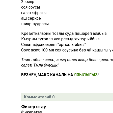
2 кыяр
соя соусы
салат яфрагы
аш серкәсе
шикәр пудрасы
Креветкаларны тозлы суда пешереп алабыз.
Кыярны түгәрәкләп яки рәсемдәгечә турыйбыз.
Салат яфракларын "ерткалыйбыз".
Соус ясау: 100 мл соя соусына бер чәй кашыгы у
Тәликә төбенә - салат, аның өстенә кыяр белән крев
салат! Тәмле булсын!
БЕЗНЕҢ МАКС КАНАЛЫНА
ЯЗЫЛЫГЫЗ
!
Комментарий 0
Фикер өстәү
Фикерегез