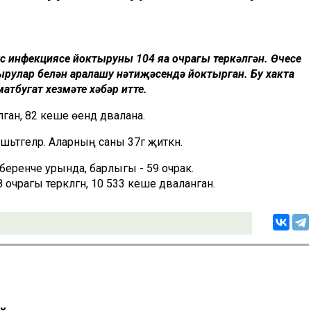
с инфекциясе йоктыруның 104 яңа очрагы теркәлгән. Өчесе
ырулар белән аралашу нәтиҗәсендә йоктырган. Бу хакта
атбугат хезмәте хәбәр итте.
ан, 82 кеше өендә дәвалана.
әгеләр. Аларның саны 37гә җиткән.
еренче урында, барлыгы - 59 очрак.
чрагы теркәлгән, 10 533 кеше дәваланган.