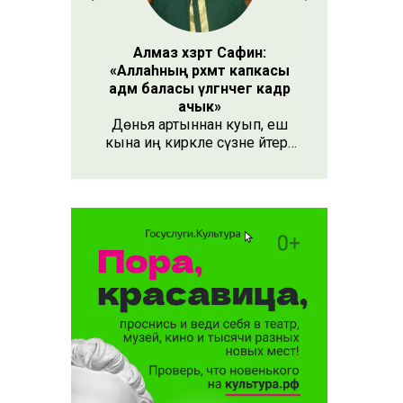
Алмаз хәзрәт Сафин:
«Аллаһның рәхмәт капкасы
адәм баласы үлгәнчегә кадәр
ачык»
Дөнья артыннан куып, еш
кына иң кирәкле сүзне әйтергә
онытабыз. «Рәхмәт» сүзе бу.
Әлеге сүзне күршең яки
дустыңа гына түгел, Аллаһы
Тәгаләгә дә әйтү тиешле, чөнки
кеше бөтен яшәеше, барлыгы
белән Аңа бурычлы.