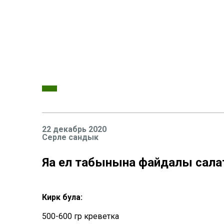
22 декабрь 2020
Серле сандык
Яңа ел табынына файдалы сал
Кирәк була:
500-600 гр креветка