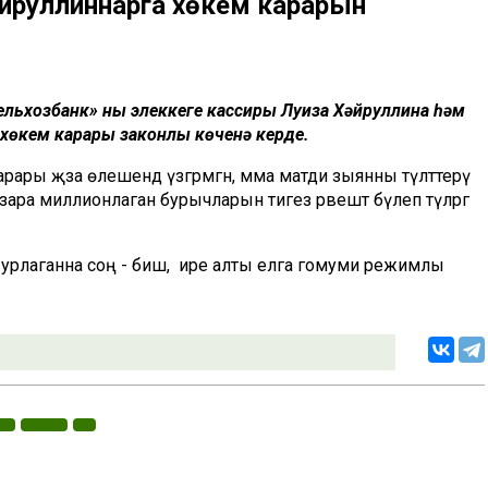
әйруллиннарга хөкем карарын
льхозбанк» ның элеккеге кассиры Луиза Хәйруллина һәм
 хөкем карары законлы көченә керде.
ры җәза өлешендә үзгәрмәгән, әмма матди зыянны түләттерү
 үзара миллионлаган бурычларын тигез рәвештә бүлеп түләргә
 урлаганна соң - биш, ә ире алты елга гомуми режимлы