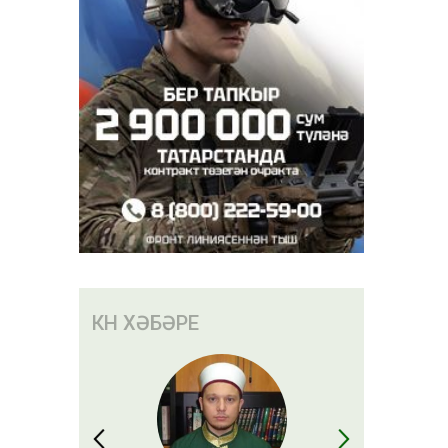
КӨН ХӘБӘРЕ