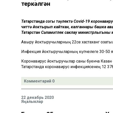
теркәлгән
Татарстанда соңгы тәүлектә Covid-19 коронавиру
читтә йоктырып кайткан, калганнары башка ав
Татарстан Сәламәтлек саклау министрлыгының м
Авыру йоктыручыларның 22се хастаханәгә озатылг
Инфекция йоктыручыларның күпчелеге 30-50 яшьт
Коронавирус йоктыручылар саны буенча Казан б
Татарстанда коронавирус инфекциясенең 12 378 о
Комментарий 0
22 декабрь 2020
Яңалыклар