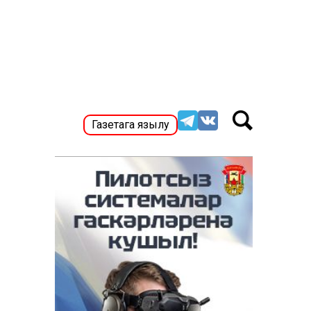
Газетага язылу