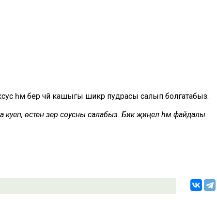
ксус һәм бер чәй кашыгы шикәр пудрасы салып болгатабыз.
етка куеп, өстенә әзер соусны салабыз. Бик җиңел һәм файдалы