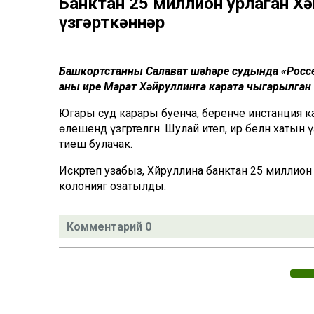
Банктан 25 миллион урлаган Х
үзгәрткәннәр
Башкортстанның Салават шәһәре судында «Россе
аның ире Марат Хәйруллинга карата чыгарылган
Югары суд карары буенча, беренче инстанция кара
өлешендә үзгәртелгән. Шулай итеп, ир белән хатын
тиеш булачак.
Искәртеп узабыз, Хәйруллина банктан 25 миллион
колониягә озатылды.
Комментарий 0