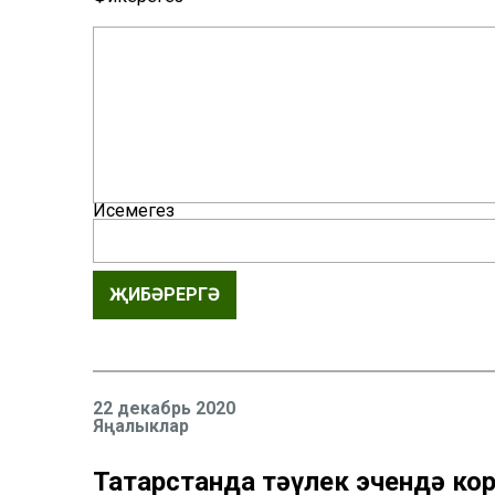
Исемегез
ҖИБӘРЕРГӘ
22 декабрь 2020
Яңалыклар
Татарстанда тәүлек эчендә кор