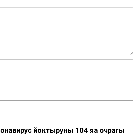
онавирус йоктыруның 104 яңа очрагы