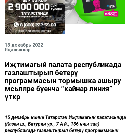
13 декабрь 2022
Яңалыклар
Иҗтимагый палата республикада
газлаштырып бетерү
программасын тормышка ашыру
мәсьәләләре буенча “кайнар линия”
үткәрә
15 декабрь көнне Татарстан Иҗтимагый палатасында
(Казан ш., Батурин ур., 7 А й., 136 нчы зал)
республикада газлаштырып бетерү программасын