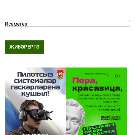
Исемегез
ҖИБӘРЕРГӘ