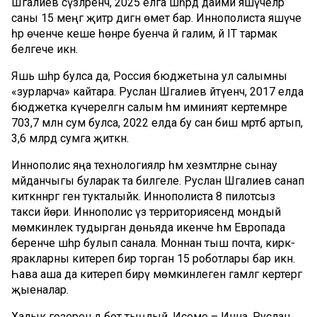
Шәгалиев сүзләренчә, 2025 елга шәһәрдә даими яшәүчеләр
саны 15 меңгә җитәр дигән өмет бар. Иннополиста яшәүче
һәр өченче кеше һөнәре буенча йә галим, йә IT тармак
белгече икән.
Яшь шәһәр булса да, Россия бюджетына ул салымны
«зурларча» кайтара. Руслан Шәгалиев әйтүенчә, 2017 елда
бюджетка күчерелгән салым һәм иминият кертемнәре
703,7 млн сум булса, 2022 елда бу сан биш мәртәбә артып,
3,6 млрд сумга җиткән.
Иннополис яңа технологияләр һәм хезмәтләрне сынау
мәйданчыгы буларак та билгеле. Руслан Шәгалиев санап
киткәннәргә генә тукталыйк. Иннополиста 8 пилотсыз
такси йөри. Иннополис үз территориясендә мондый
мөмкинлек тудырган дөньяда икенче һәм Европада
беренче шәһәр булып санала. Моннан тыш почта, кирәк-
яракларны китереп бирә торган 15 роботлары бар икән.
Һава аша да китереп бирү мөмкинлеген гамәлгә кертергә
җыеналар.
Халык гозерен дә бот тыңлый. Исеме – Инна. Руслан