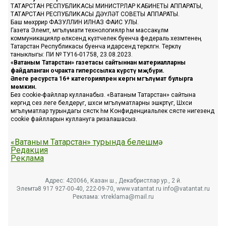
ТАТАРСТАН РЕСПУБЛИКАСЫ МИНИСТРЛАР КАБИНЕТЫ АППАРАТЫ,
ТАТАРСТАН РЕСПУБЛИКАСЫ ДӘҮЛӘТ СОВЕТЫ АППАРАТЫ.
Баш мөхәррир ФАЗУЛЛИН ИЛНАЗ ФАИС УЛЫ.
Газета Элемтә, мәгълүмати технологияләр һәм массакүләм
коммуникацияләр өлкәсендә күзәтчелек буенча федераль хезмәтенең
Татарстан Республикасы буенча идарәсендә теркәлгән. Теркәлү
таныклыгы: ПИ № ТУ16-01758, 23.08.2023.
«Ватаным Татарстан» газетасы сайтыннан материалларны
файдаланган очракта гиперссылка күрсәтү мәҗбүри.
Әлеге ресурста 16+ категорияләренә кергән мәгълүмат булырга
мөмкин.
Без cookie-файллар кулланабыз. «Ватаным Татарстан» сайтына
кергәндә сез әлеге белдерүгә, шәхси мәгълүматларны эшкәртүгә, Шәхси
мәгълүматлар турындагы сәясәткә һәм Конфиденциальлек сәясәте нигезендә
cookie файлларын куллануга ризалашасыз.
«Ватаным Татарстан» турында белешмә
Редакция
Реклама
Адрес: 420066, Казан ш., Декабристлар ур., 2 й.
Элемтә: 8 917 927-00-40, 222-09-70, www.vatantat.ru info@vatantat.ru
Реклама: vtreklama@mail.ru