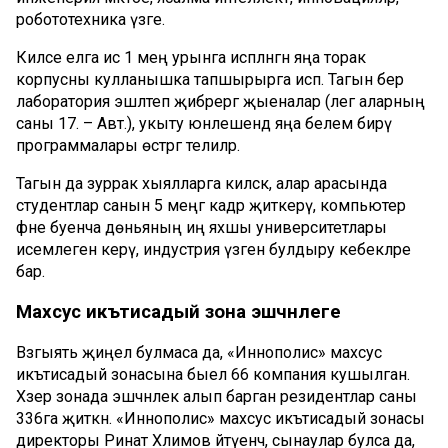
робототехника үзәге.
Киләсе елга исә 1 мең урынга исәпләнгән яңа торак
корпусны кулланышка тапшырырга исәп. Тагын бер
лаборатория эшләтеп җибәрергә җыеналар (әлегә аларның
саны 17. – Авт.), укыту юнәлешендә яңа белем бирү
программалары өстәргә телиләр.
Тагын да зуррак хыялларга килсәк, алар арасында
студентлар санын 5 меңгә кадәр җиткерү, компьютер
фәне буенча дөньяның иң яхшы университетлары
исемлегенә керү, индустрия үзәген булдыру кебекләре
бар.
Махсус
икътисадый
зона
эшчәнлеге
Вәзгыять җиңел булмаса да, «Иннополис» махсус
икътисадый зонасына быел 66 компания кушылган.
Хәзер зонада эшчәнлек алып барган резидентлар саны
336га җиткән. «Иннополис» махсус икътисадый зонасы
директоры Ринат Хәлимов әйтүенчә, сынаулар булса да,