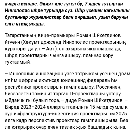
ачарга
исәпләре
.
Әкият
иле
түгел
бу
, 7
яшен
тутырган
Иннополис
шәһәре
турында
сүз
.
Шәһәр
үсешенә
кагылышы
булганнар
журналистлар
белән
очрашып
,
узып
баручы
елга
нәтиҗә
ясады
.
Татарстанның вице-премьеры Роман Шәйхетдинов
әйтүенчә (Хөкүмәт дәрәҗәсендә Иннополис проектларының
кураторы да ул. – Авт.), ел ахырына якынлашса да,
шәһәрдә проектларны чынга ашыру, планнар кору
тукталмый.
– Иннополис инновацион үзәге тотрыклы үсешен дәвам
итә һәм цифрлы икътисад юнәлешендә федераль һәм
республика проектларын гамәлгә ашыру, Россиянең
бәйсезлеген тәэмин итә торган IT-проектларны үстерү
мәйданчыгы булып тора, – диде Роман Шәйхетдинов. –
Биредә 2023–2024 елларга тәгаенләнгән 15 млрд сумлык
зур инфраструктура-инвестиция проектлары һәм 2025
елга кадәр перспектив проектлар гамәлгә ашырыла. Без
әле югарырак очар өчен тизлек җыя башладык кына.