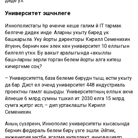
диде ул.
Университет
эшчәнлеге
Иннополистагы һәр өченче кеше галим йә IT тармак
белгече дидек инде. Аларны укыту биредә үк
башкарыла. Уку йорты директоры Кирилл Семенихин
әйтүенчә, берничә көн элек кенә университет 10 еллыгын
билгеләп үткән. Бу вакыт аралыгында «акыллы
баш»ларны әзерли торган белем йорты алга китеш
кичергәнме соң?
– Университетта, база белеме бирүдән тыш, өстәмә укыту
да бар. Дистә ел эчендә университет 448 индустриаль
проектны гамәлгә ашырды. Университетның еллык акча
әйләнеше 6 млрд сумны тәшкил итә. 2030 елга 15 млрд
сумга җитәргә исәп, – дип уртаклашты Кирилл
Семенихин.
Аның сүзләренчә, Иннополис университеты кысасында
берничә федераль белем бирү үзәге эшли. Әйтик,
инженерия мәктәбе, ясалма интеллект, инновацияләр,