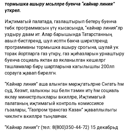
тормышка ашыру мәсьәләләре буенча “кайнар линия”
үткәрелә.
Иҗтимагый палатада, газлаштырып бетерү буенча
төбәк программасын үтәү кысасында, “кайнар линия”ләр
уздыру дәвам итә. Алар барышында Татарстанның
авыл-бистәләрендә, шул исәптән бакча ширкәтләрендә
программаны тормышка ашыру срогына, шулай ук
торак йортларга газ үткәрү, газ җиһазларын урнаштыру
буенча социаль яктан аз якланылган кешеләргә
ташламалар бирү шартларына кагылышлы 200ләп
сорауга җавап бирелгән.
“Кайнар линия” аша алынган мөрәҗәгатьләрне Сәнәгать һәм
сәүдә, Хезмәт, халыкны эш белән тәэмин итү һәм социаль
яклау министрлыклары вәкилләре, Иҗтимагый
палатаның иҗтимагый контроль комиссиясе
әгъзалары, “Газпром трансгаз Казан” җаваплылыгы
чикләнгән вәкилләре тыңлаячак.
“Кайнар линия”гә (тел.: 8(800)350-44-72) 15 декабрьдә