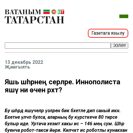
Газетага язылу
ЭЗЛӘҮ
13 декабрь 2022
Җәмгыять
Яшь шәһәрнең серләре. Иннополиста
яшәү ни өчен рәхәт?
Бу
шәһәрдә
яшәүчеләр
үзләрен
бик
бәхетле
дип
саный
икән
.
Бәхетне
үлчәп
булса
,
аларның
бу
күрсәткече
80
тирәсе
булыр
иде
.
Уртача
хезмәт
хакы
исә
–
146
мең
сум
.
Шәһәр
буенча
робот
-
такси
йөри
.
Киләчәктә
исә
роботлы
кунакханә