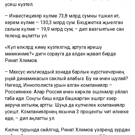
үсеш күзәтелә.
– Инвестицияләр күләме 73,8 млрд сумны тәшкил итә,
керем күләме – 130,3 млрд сум. Бюджетка җыелган
салым күләме – 19,9 млрд сум, – дип вазгыятьне сан
телендә аңлатты ул.
«Күп өлкәләрдә кимү күзәтелгәндә, артуга ирешү
мөмкинме?» дигән сорауга да алдан җавап бирде
Ринат Хәлимов.
– Махсус икътисадый зонада барлык күрсәткечләрнең
уңай динамикасын саклый алабыз. Бу ни өчен шулай?
Нигездә, Иннополиста урын алган компанияләр –
Россиянеке. Алар Россия өчен кирәкле эшләнмәләр уйлап
таба иде. Соңгы биш елда башкарган эшләргә хәзер
аеруча ихтыяҗ артты. Шуңа да күпчелек компанияләр
үсештә. Компанияләрнең якынча 3 проценты чит илнеке
иде, – дип аңлатты ул.
Киләчәк турында сөйләгәндә, Ринат Хәлимов үзләрендә зурдан