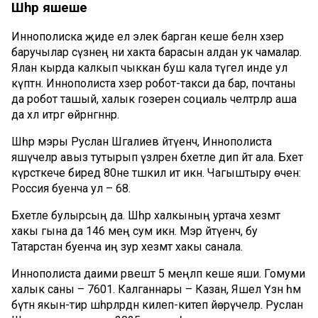
Шәһәр
яшәеше
Иннополиска җиде ел элек барган кеше белән хәзер
баручылар сүзнең ни хакта барасын алдан ук чамалар.
Ялан кырда калкып чыккан буш кала түгел инде ул
күптән. Иннополиста хәзер робот-такси да бар, почтаны
да робот ташый, халык гозерен социаль челтәрләр аша
да хәл итәргә өйрәнгәннәр.
Шәһәр мэры Руслан Шәгалиев әйтүенчә, Иннополиста
яшәүчеләр авыз тутырып үзләрен бәхетле дип әйтә ала. Бәхет
күрсәткече биредә 80не тәшкил итә икән. Чагыштыру өчен:
Россия буенча ул – 68.
Бәхетле булырсың да. Шәһәр халкының уртача хезмәт
хакы гына да 146 мең сум икән. Мэр әйтүенчә, бу
Татарстан буенча иң зур хезмәт хакы санала.
Иннополиста даими рәвештә 5 меңләп кеше яши. Гомуми
халык саны – 7601. Калганнары – Казан, Яшел Үзән һәм
бүтән якын-тирә шәһәрләрдән килеп-китеп йөрүчеләр. Руслан