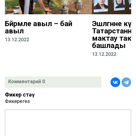
Бәйрәмле авыл – бай
Эшләгәнне күрә
авыл
Татарстанн
мактау так
13.12.2022
башлады
13.12.2022
Комментарий 0
Фикер өстәү
Фикерегез