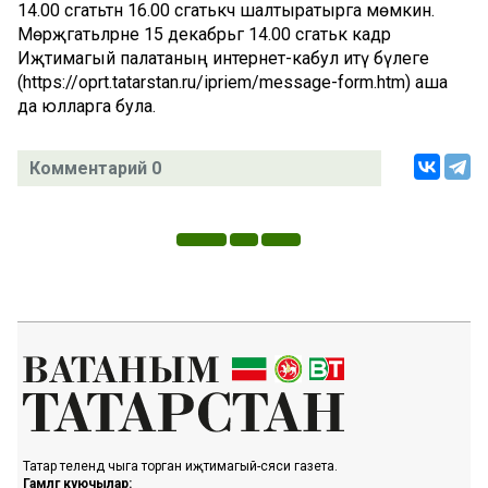
14.00 сәгатьтән 16.00 сәгатькәчә шалтыратырга мөмкин.
Мөрәҗәгатьләрне 15 декабрьгә 14.00 сәгатькә кадәр
Иҗтимагый палатаның интернет-кабул итү бүлеге
(https://oprt.tatarstan.ru/ipriem/message-form.htm) аша
да юлларга була.
Комментарий 0
Татар телендә чыга торган иҗтимагый-сәяси газета.
Гамәлгә куючылар: