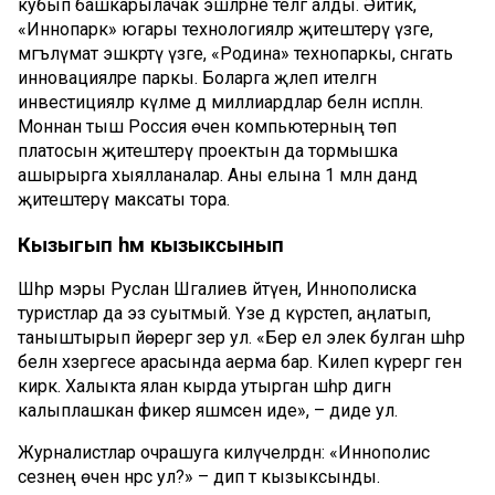
кубып башкарылачак эшләрне телгә алды. Әйтик,
«Иннопарк» югары технологияләр җитештерү үзәге,
мәгълүмат эшкәртү үзәге, «Родина» технопаркы, сәнәгать
инновацияләре паркы. Боларга җәлеп ителгән
инвестицияләр күләме дә миллиардлар белән исәпләнә.
Моннан тыш Россия өчен компьютерның төп
платосын җитештерү проектын да тормышка
ашырырга хыялланалар. Аны елына 1 млн данәдә
җитештерү максаты тора.
Кызыгып
һәм
кызыксынып
Шәһәр мэры Руслан Шәгалиев әйтүенә, Иннополиска
туристлар да эз суытмый. Үзе дә күрсәтеп, аңлатып,
таныштырып йөрергә әзер ул. «Бер ел элек булган шәһәр
белән хәзергесе арасында аерма бар. Килеп күрергә генә
кирәк. Халыкта ялан кырда утырган шәһәр дигән
калыплашкан фикер яшәмәсен иде», – диде ул.
Журналистлар очрашуга килүчеләрдән: «Иннополис
сезнең өчен нәрсә ул?» – дип тә кызыксынды.