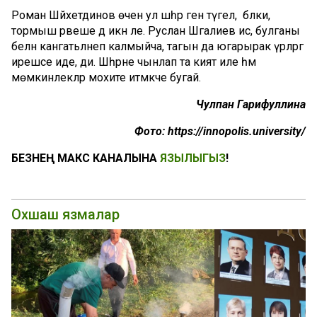
Роман Шәйхетдинов өчен ул шәһәр генә түгел, бәлки,
тормыш рәвеше дә икән әле. Руслан Шәгалиев исә, булганы
белән канәгатьләнеп калмыйча, тагын да югарырак үрләргә
ирешәсе иде, ди. Шәһәрне чынлап та әкият иле һәм
мөмкинлекләр мохите итмәкче бугай.
Чулпан
Гарифуллина
Фото: https://innopolis.university/
БЕЗНЕҢ МАКС КАНАЛЫНА
ЯЗЫЛЫГЫЗ
!
Охшаш язмалар