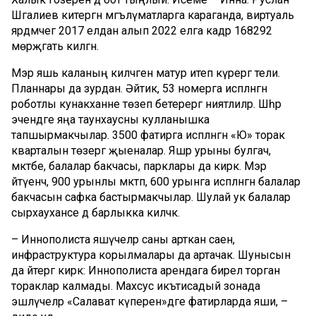
Шәгалиев китергән мәгълүматларга караганда, виртуаль
ярдәмчегә 2017 елдан алып 2022 елга кадәр 168292
мөрәҗәгать килгән.
Мэр яшь каланың киләчәген матур итеп күрергә тели.
Планнары да зурдан. Әйтик, 53 номерга исәпләнгән
роботлы кунакханәне төзеп бетерергә ниятлиләр. Шәһәр
эчендәге яңа таунхаусны кулланышка
тапшырмакчылар. 3500 фатирга исәпләнгән «Ю» торак
кварталын төзергә җыеналар. Яшәр урыны булгач,
мәктәбе, балалар бакчасы, парклары да кирәк. Мэр
әйтүенчә, 900 урынлы мәктәп, 600 урынга исәпләнгән балалар
бакчасын сафка бастырмакчылар. Шулай ук балалар
сырхауханәсе дә барлыкка киләчәк.
– Иннополиста яшәүчеләр саны арткан саен,
инфраструктура корылмалары да артачак. Шунысын
да әйтергә кирәк: Иннополиста арендага бирелә торган
тораклар калмады. Махсус икътисадый зонада
эшләүчеләр «Салават күперен»дәге фатирларда яши, –