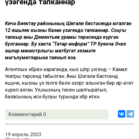
үзәгендә тапканнар
Кичә Биектау районының Шигали бистәсендә югалган
12 яшьлек кызны Казан үзәгендә тапканнар. Соңгы
тапкыр аны Дементьев урамы тирәсендә күргән
булганнар. Бу хакта “Татар-информ” ТР буенча Эчке
эшләр министрлыгы матбугат хезмәте
мәгълүматларына таянып яза.
Агентлык хәбәренә караганда, кыз шәһәр үзәгендә – Камал
театры тирәсендә табылган. Аны Шигали бистәсендә
яшәүче, кызны үз теләге белән эзләргә алынган бер ир-егет
күреп алган. Ул,кызның әтисенә шалтыратып,
баласының исән булуы турында хәбәр иткән.
Комментарий 0
19 апрель 2023