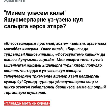
Җәмгыять
"Минем үләсем килә!"
Яшүсмерләрне үз-үзенә кул
салырга нәрсә этәрә?
«Классташларым яратмый, абыем кыйный, җавапсыз
мәхәббәт кичерәм. Үләсе килә!», «Барысы да
туйдырды! Яшисе килми!», «Фотосурәтемә карыйм да
ямьсез булуымны аңлыйм. Мин яшәргә тиеш түгел!»
Ышанмаган җирдән ышанырга туры килер: популяр
социаль челтәрдәге үз-үзенә кул салырга
теләүчеләрнең төркемендә яшьләр язып калдырган
сүзләр бу! Суицид турында уйланучыларны соңгы
чиккә этәргән сәбәпләрнең берничәсе, әмма еш очрый
торганнары шушылар.
«Үлемдә мәгънә күрәм»