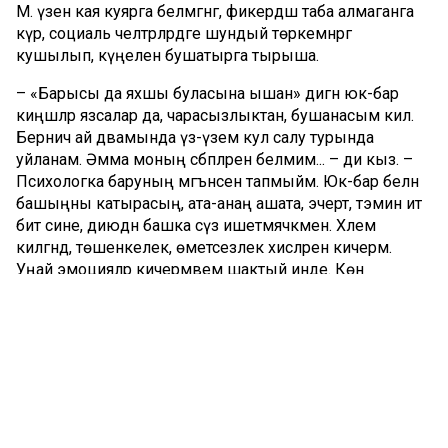
М. үзен кая куярга белмәгәнгә, фикердәш таба алмаганга
күрә, социаль челтәрләрдәге шундый төркемнәргә
кушылып, күңелен бушатырга тырыша.
– «Барысы да яхшы буласына ышан» дигән юк-бар
киңәшләр язсалар да, чарасызлыктан, бушанасым килә.
Берничә ай дәвамында үз-үземә кул салу турында
уйланам. Әмма моның сәбәпләрен белмим... – ди кыз. –
Психологка баруның мәгънәсен тапмыйм. Юк-бар белән
башыңны катырасың, ата-анаң ашата, эчертә, тәэмин итә
бит сине, диюдән башка сүз ишетмәячәкмен. Хәлемә
килгәндә, төшенкелек, өметсезлек хисләрен кичерәм.
Уңай эмоцияләр кичермәвемә шактый инде. Көн
дәвамында арыганлык хисе баса, уянасы килми. Эчке
бушлыктан кала бернәрсә дә тоймыйм бугай.
М. әти-әнисе белән мөнәсәбәтләрнең дә шәптән түгеллеген
яшерми. «Мин санап үткәннәр алар өчен – буш сүз.
Минемчә, алар миңа карата бернинди дә ярату хисе
кичерми. Бөтен нәрсәне дә ата-ана бурычы хакына гына
эшли», – дигән фикер оялаган яшүсмердә.