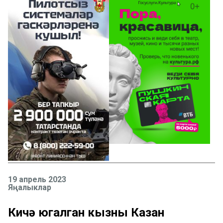
19 апрель 2023
Яңалыклар
Кичә югалган кызны Казан