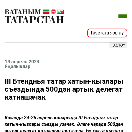
Газетага язылу
ЭЗЛӘҮ
19 апрель 2023
Яңалыклар
III Бөтендөнья татар хатын-кызлары
съездында 500дән артык делегат
катнашачак
Казанда 24-26 апрель көннәрендә III Бөтендөнья татар
хатын-кызлары съезды узачак. Әлеге чарада 500дән
артык делегат катнашыр дип көтелә. Бу хакта съездга