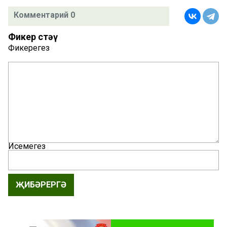
Комментарий 0
Фикер өстәү
Фикерегез
Исемегез
ҖИБӘРЕРГӘ