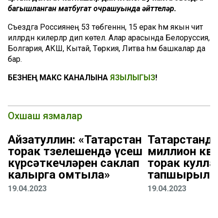
багышланган матбугат очрашуында әйттеләр.
Съездга Россиянең 53 төбәгеннән, 15 ерак һәм якын чит
илләрдән килерләр дип көтелә. Алар арасында Белоруссия,
Болгария, АКШ, Кытай, Төркия, Литва һәм башкалар да
бар.
БЕЗНЕҢ МАКС КАНАЛЫНА
ЯЗЫЛЫГЫЗ
!
Охшаш язмалар
Айзатуллин: «Татарстан
Татарстанда
торак төзелешендә үсеш
миллион кв
күрсәткечләрен саклап
торак кулл
калырга омтыла»
тапшырылг
19.04.2023
19.04.2023