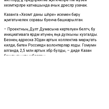
хезмәткәрләре катнашында ачык дәресләр узачак.
Казанга «Хезмәт даны шәһәре» исемен бирү
җәмәгатьчелек соравы буенча башкарылган.
– Проектның Дәүләт Думасына кертелүен белгәч, бу
инициативага ярдәм итүнең яңа дулкыны кузгалды.
Безнең адреска 30дан артык коллектив мөрәҗәгать
килде, бөтен Россиядән волонтерлар язды. Гомумән
алганда, 2,5 млн артык хәбәр булды, – диде Казан
башлыгы урынбасары.
Халыкның хезмәт батырлыклары турында
документларны һәм тарихи белешмәләрне Казан
мэриясе Ш. Мәрҗани исемендәге Тарих институты белән
берлектә әзерләгән. Әлеге мәгълүматлар Россия Фәннәр
академиясенең йомгаклау бәяләмәсенең нигезенә
салынган.
Республика башкаласында шәһәр тыл хезмәтчәннәренең
Бөек Ватан сугышында Җиңүгә керткән өлеше турында