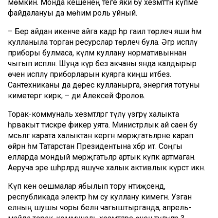
мөмкин. Монда кешенең теге яки бу хезмәттән күпме
файдалануы да мөһим роль уйный.
– Бер айдан икенче айга кадәр һәр гаилә төрлечә яши һәм
кулланыла торган ресурслар төрлечә була. Әгәр исәпләү
приборы булмаса, күләм куллану нормативыннан
чыгып исәпләнә. Шуңа күрә без акчаны янда калдырыр
өчен исәпләү приборларын куярга киңәш итәбез.
Сантехниканы да дөрес кулланырга, энергия тотуны
киметергә кирәк, – ди Алексей Фролов.
Торак-коммуналь хезмәтләргә түләү үзгәрү халыкта
һәрвакыт тискәре фикер уята. Министрлык ай саен бу
мәсьәләгә карата халыктан кергән мөрәҗәгатьләрне карап
өйрәнә һәм Татарстан Президентына хәбәр итә. Соңгы
елларда мондый мөрәҗәгатьләр артык күпкә артмаган.
Аеруча эре шәһәрләрдә яшәүче халык активлык күрсәтә икән.
Күп кенә оешмалар ябылып тору нәтиҗәсендә,
республикада электр һәм су куллану кимегән. Узган
елның шушы чоры белән чагыштырганда, апрель-