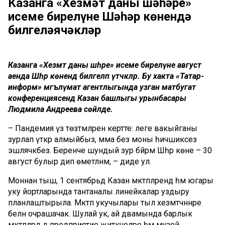
Казанга «Хезмәт даны шәһәре»
исеме бирелүне Шәһәр көнендә
билгеләячәкләр
Казанга «Хезмәт даны шәһәре» исеме бирелүне август
аенда Шәһәр көнендә билгеләп үтәчәкләр. Бу хакта «Татар-
информ» мәг
ъ
лүмат агентлыгында узган матбугат
конферен
ц
иясендә Казан башлыгы урынбасары
Людмила Андреева сөйләде.
– Пандемия үз төзәтмәләрен кертте: әлеге вакыйганы
зурлап үткәрә алмыйбыз, әмма без моны һичшиксез
эшләячәкбез. Беренче шундый зур бәйрәм Шәһәр көне – 30
август булыр дип өметләнәм, – диде ул.
Моннан тыш, 1 сентябрьдә Казан мәктәпләрендә һәм югары
уку йортларында тантаналы линейкалар уздыру
планлаштырыла. Мәктәп укучылары тыл хезмәтчәннәре
белән очрашачак. Шулай ук, ай дәвамында барлык
мәктәпләрдә дә предприятие җитәкчеләре һәм музей