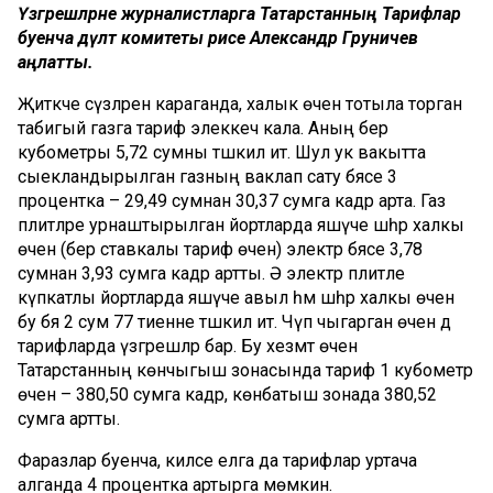
Үзгәрешләрне журналистларга Татарстанның Тарифлар
буенча дәүләт комитеты рәисе Александр Груничев
аңлатты.
Җитәкче сүзләренә караганда, халык өчен тотыла торган
табигый газга тариф элеккечә кала. Аның бер
кубометры 5,72 сумны тәшкил итә. Шул ук вакытта
сыекландырылган газның ваклап сату бәясе 3
процентка – 29,49 сумнан 30,37 сумга кадәр арта. Газ
плитәләре урнаштырылган йортларда яшәүче шәһәр халкы
өчен (бер ставкалы тариф өчен) электр бәясе 3,78
сумнан 3,93 сумга кадәр артты. Ә электр плитәле
күпкатлы йортларда яшәүче авыл һәм шәһәр халкы өчен
бу бәя 2 сум 77 тиенне тәшкил итә. Чүп чыгарган өчен дә
тарифларда үзгәрешләр бар. Бу хезмәт өчен
Татарстанның көнчыгыш зонасында тариф 1 кубометр
өчен – 380,50 сумга кадәр, көнбатыш зонада 380,52
сумга артты.
Фаразлар буенча, киләсе елга да тарифлар уртача
алганда 4 процентка артырга мөмкин.