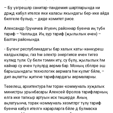
– Бу үзгәрешләр санитар-пандемия шартларында ни
дәрәҗәдә кабул ителәсе яки каласы якындагы бер-ике айда
билгеле булыр, – диде комитет рәисе.
Александр Груничев әйтүенчә, районнар буенча иң түбән
тариф – Чаллыда. Иң зур тариф (җылылык өчен) –
Балтач районында.
- Бүгенгә республикадагы бар халык каты-көнкүреш
калдыклары, газ һәм электр энергиясе өчен тигез
күләмдә түли. Су белән тәэмин итү, су бүлү, җылылык һәм
кайнар су өчен түләүләрдә аерма бар. Моның сәбәпләре эш
барышындагы технологик аермага һәм күләмгә бәйле, –
дип аңлатты җитәкче тарифлардагы аермаларны.
Төзелеш, архитектура һәм торак-коммуналь хуҗалык
министры урынбасары Алексей Фролов тарифларның
елга ике тапкыр артуын искә төшерде. Аның
аңлатуынча, торак-коммуналь хезмәтләргә түләү тариф
буенча кабул ителгән карарларга бәйле дә булмаска