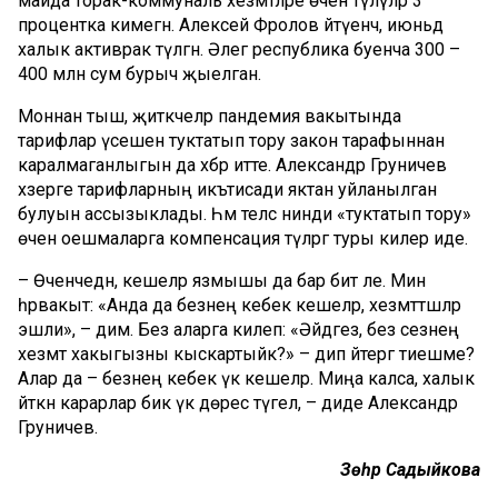
майда торак-коммуналь хезмәтләре өчен түләүләр 3
процентка кимегән. Алексей Фролов әйтүенчә, июньдә
халык активрак түләгән. Әлегә республика буенча 300 –
400 млн сум бурыч җыелган.
Моннан тыш, җитәкчеләр пандемия вакытында
тарифлар үсешен туктатып тору закон тарафыннан
каралмаганлыгын да хәбәр итте. Александр Груничев
хәзерге тарифларның икътисади яктан уйланылган
булуын ассызыклады. Һәм теләсә нинди «туктатып тору»
өчен оешмаларга компенсация түләргә туры килер иде.
– Өченчедән, кешеләр язмышы да бар бит әле. Мин
һәрвакыт: «Анда да безнең кебек кешеләр, хезмәттәшләр
эшли», – дим. Без аларга килеп: «Әйдәгез, без сезнең
хезмәт хакыгызны кыскартыйк?» – дип әйтергә тиешме?
Алар да – безнең кебек үк кешеләр. Миңа калса, халык
әйткән карарлар бик үк дөрес түгел, – диде Александр
Груничев.
Зөһрә Садыйкова