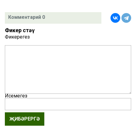
Комментарий 0
Фикер өстәү
Фикерегез
Исемегез
ҖИБӘРЕРГӘ