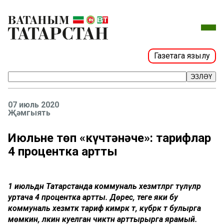
Газетага язылу
ЭЗЛӘҮ
07 июль 2020
Җәмгыять
Июльнең төп «күчтәнәче»: тарифлар
4 процентка артты
1 июльдән Татарстанда коммуналь хезмәтләргә түләүләр
уртача 4 процентка артты. Дөрес, теге яки бу
коммуналь хезмәткә тариф кимрәк тә, күбрәк тә булырга
мөмкин, ләкин куелган чиктән арттырырга ярамый.