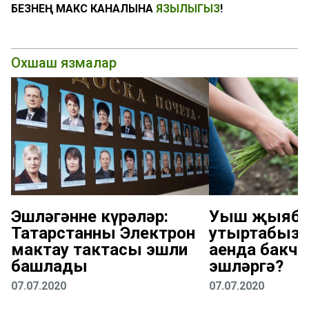
БЕЗНЕҢ МАКС КАНАЛЫНА
ЯЗЫЛЫГЫЗ
!
Охшаш язмалар
Эшләгәнне күрәләр:
Уңыш җыябы
Татарстанның Электрон
утыртабыз: 
мактау тактасы эшли
аенда бакча
башлады
эшләргә?
07.07.2020
07.07.2020