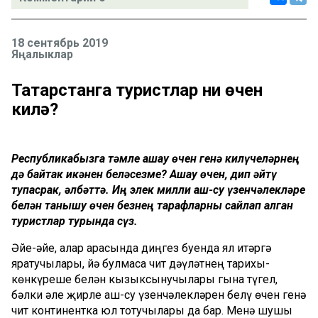
18 сентябрь 2019
Яңалыклар
Татарстанга туристлар ни өчен
килә?
Республикабызга тәмле ашау өчен генә килүчеләрнең
дә байтак икәнен беләсезме? Ашау өчен, дип әйтү
тупасрак, әлбәттә. Иң элек милли аш-су үзенчәлекләре
белән танышу өчен безнең тарафларны сайлап алган
туристлар турында сүз.
Әйе-әйе, алар арасында диңгез буенда ял итәргә
яратучылары, йә булмаса чит дәүләтнең тарихы-
көнкүреше белән кызыксынучылары гына түгел,
бәлки әле җирле аш-су үзенчәлекләрен белү өчен генә
чит континентка юл тотучылары да бар. Менә шушы