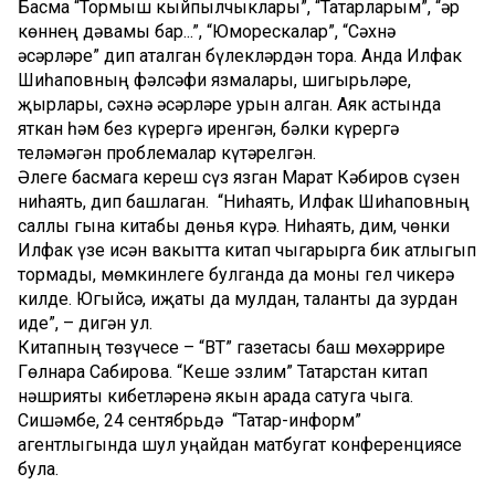
Басма “Тормыш кыйпылчыклары”, “Татарларым”, “Һәр
көннең дәвамы бар...”, “Юморескалар”, “Сәхнә
әсәрләре” дип аталган бүлекләрдән тора. Анда Илфак
Шиһаповның фәлсәфи язмалары, шигырьләре,
җырлары, сәхнә әсәрләре урын алган. Аяк астында
яткан һәм без күрергә иренгән, бәлки күрергә
теләмәгән проблемалар күтәрелгән.
Әлеге басмага кереш сүз язган Марат Кәбиров сүзен
ниһаять, дип башлаган. “Ниһаять, Илфак Шиһаповның
саллы гына китабы дөнья күрә. Ниһаять, дим, чөнки
Илфак үзе исән вакытта китап чыгарырга бик атлыгып
тормады, мөмкинлеге булганда да моны гел чикерә
килде. Югыйсә, иҗаты да мулдан, таланты да зурдан
иде”, – дигән ул.
Китапның төзүчесе – “ВТ” газетасы баш мөхәррире
Гөлнара Сабирова. “Кеше эзлим” Татарстан китап
нәшрияты кибетләренә якын арада сатуга чыга.
Сишәмбе, 24 сентябрьдә “Татар-информ”
агентлыгында шул уңайдан матбугат конференциясе
була.