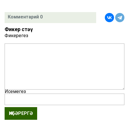
Комментарий 0
Фикер өстәү
Фикерегез
Исемегез
ҖИБӘРЕРГӘ