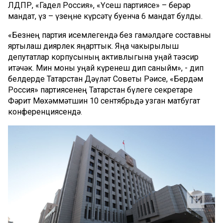
ЛДПР, «Гадел Россия», «Үсеш партиясе» – берәр
мандат, үз – үзеңне күрсәтү буенча 6 мандат булды.
«Безнең партия исемлегендә без гамәлдәге составны
яртылаш диярлек яңарттык. Яңа чакырылыш
депутатлар корпусының активлыгына уңай тәэсир
итәчәк. Мин моны уңай күренеш дип саныйм», - дип
белдерде Татарстан Дәүләт Советы Рәисе, «Бердәм
Россия» партиясенең Татарстан бүлеге секретаре
Фәрит Мөхәммәтшин 10 сентябрьдә узган матбугат
конференциясендә.