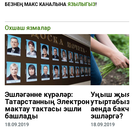
БЕЗНЕҢ МАКС КАНАЛЫНА
ЯЗЫЛЫГЫЗ
!
Охшаш язмалар
Эшләгәнне күрәләр:
Уңыш җыяб
Татарстанның Электрон
утыртабыз: 
мактау тактасы эшли
аенда бакча
башлады
эшләргә?
18.09.2019
18.09.2019