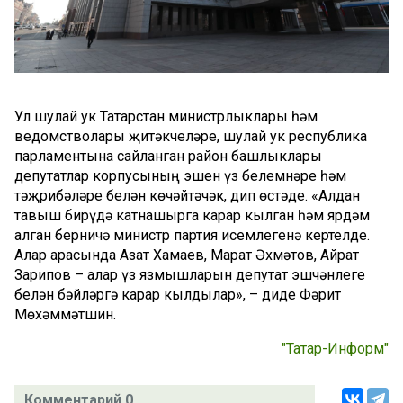
Ул шулай ук Татарстан министрлыклары һәм
ведомстволары җитәкчеләре, шулай ук республика
парламентына сайланган район башлыклары
депутатлар корпусының эшен үз белемнәре һәм
тәҗрибәләре белән көчәйтәчәк, дип өстәде. «Алдан
тавыш бирүдә катнашырга карар кылган һәм ярдәм
алган берничә министр партия исемлегенә кертелде.
Алар арасында Азат Хамаев, Марат Әхмәтов, Айрат
Зарипов – алар үз язмышларын депутат эшчәнлеге
белән бәйләргә карар кылдылар», – диде Фәрит
Мөхәммәтшин.
"Татар-Информ"
Комментарий 0