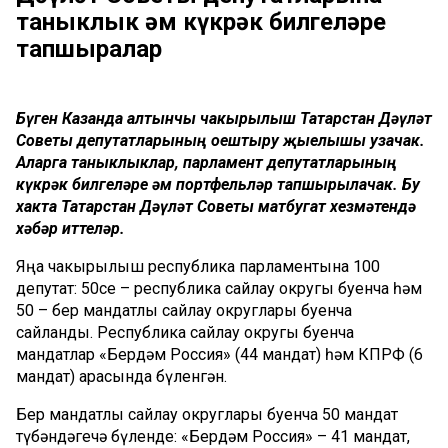
таныклык һәм күкрәк билгеләре
тапшыралар
Бүген Казанда алтынчы чакырылыш Татарстан Дәүләт
Советы депутатларының оештыру җыелышы узачак.
Аларга таныклыклар, парламент депутатларының
күкрәк билгеләре һәм портфельләр тапшырылачак. Бу
хакта Татарстан Дәүләт Советы матбугат хезмәтендә
хәбәр иттеләр.
Яңа чакырылыш республика парламентына 100
депутат: 50се – республика сайлау округы буенча һәм
50 – бер мандатлы сайлау округлары буенча
сайланды. Республика сайлау округы буенча
мандатлар «Бердәм Россия» (44 мандат) һәм КПРФ (6
мандат) арасында бүленгән.
Бер мандатлы сайлау округлары буенча 50 мандат
түбәндәгечә бүленде: «Бердәм Россия» – 41 мандат,