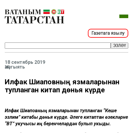
Газетага язылу
ЭЗЛӘҮ
18 сентябрь 2019
Җәмгыять
Илфак Шиһаповның язмаларынан
тупланган китап дөнья күрде
Илфак Шиһаповның язмаларынан тупланган “Кеше
эзлим” китабы дөнья күрде. Әлеге китаптан өзекләрне
“ВТ” укучысы иң беренчеләрдән булып укыды.