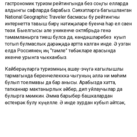
гастрономик туризм рейтингында без соңгы елларда
алдынгы сафларда барабыз. Сәяхәтләргә багышланган
National Geographic Traveler басмасы бу рейтингны
интернетта тавыш бирү нәтиҗәләре буенча һәр ел саен
төзи. Быелгысы әле уникенче октябрьдә генә
тәмамланырга тиеш булса да, көндәшләребез куып
тотып булмаслык дәрәҗәдә артта калган инде. Ә узган
елда Россиянең иң “тәмле” төбәкләре арасында
икенче урынга чыкканбыз.
Кайберәүләргә туризмның ашау-эчүгә кагылышлы
тармагында беренчелекккә чыгуның әллә ни мөһим
булып тоелмавы да бар анысы. Арабызда хәтта,
тапканнар мактанырлык әйбер, дип уйлаучылар да
булырга мөмкин. Әмма барыбер башкалардан
өстенрәк булу күңелле. Ә инде зурдан кубып әйтсәк,
чәкчәк-бавырсак, өчпочмакларыбызны, корт, каймак
кебек татарларга гына хас булган сөт ризыкларын
авыз итү өчен әллә кайлардан килергә дә әзер
булучыларның күплеге безнең белән санлашулары,
кызыксынулары турында сөйли. Туристлар арасында