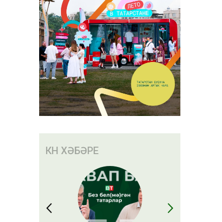
үбрәк
гә ипотека
елә
КӨН ХӘБӘРЕ