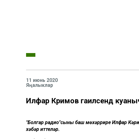
11 июнь 2020
Яңалыклар
Илфар Кәримов гаиләсендә куан
"Болгар радио"сының баш мөхәррире Илфар Кәри
хәбәр иттеләр.