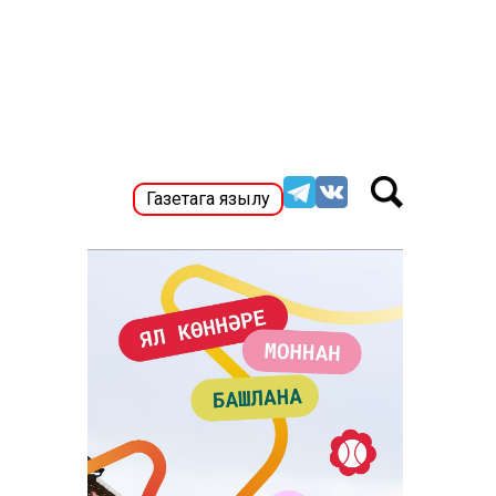
Газетага язылу