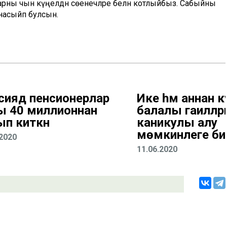
арны чын күңелдән сөенечләре белән котлыйбыз. Сабыйны
ә насыйп булсын.
сиядә пенсионерлар
Ике һәм аннан к
ы 40 миллионнан
балалы гаиләләр
ып киткән
каникулы алу
мөмкинлеге бир
.2020
11.06.2020