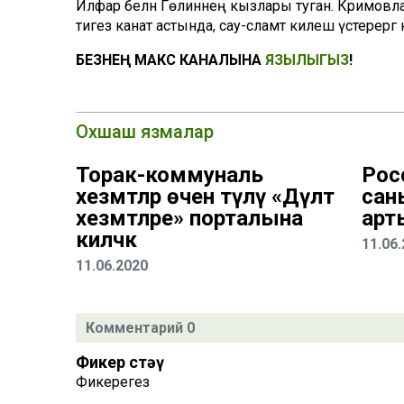
Илфар белән Гөлинәнең кызлары туган. Кәримовл
тигез канат астында, сау-сәламәт килеш үстерерг
БЕЗНЕҢ МАКС КАНАЛЫНА
ЯЗЫЛЫГЫЗ
!
Охшаш язмалар
Торак-коммуналь
Рос
хезмәтләр өчен түләү «Дәүләт
сан
хезмәтләре» порталына
арт
киләчәк
11.06
11.06.2020
Комментарий 0
Фикер өстәү
Фикерегез