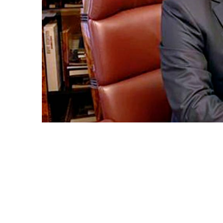
Хисап палатасы рәисе вазыйфасына Татарстан
кандидатурасын карау аның вәкаләтләре вакыты тә
"Алексей Иванович энергияле, инициативалы, җа
Татарстан Республикасы Президенты Аппараты Җи
унбиш елдан артык тышкы дәүләт финанс контроле