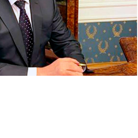
 Президенты тарафыннан Алексей Демидов
мамлануга бәйле.
ваплы җитәкче буларак яхшы билгеле, - дип билгеләп үтте
тәкчесе Әсгать Сәфәров, кандидатны тәкъдим итеп, - ул
н иң югары дәрәҗәдә тәэмин итә. Алексей Ивановичның абруе