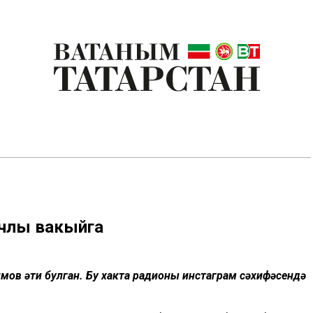
ычлы вакыйга
мов әти булган. Бу хакта радионың инстаграм сәхифәсендә