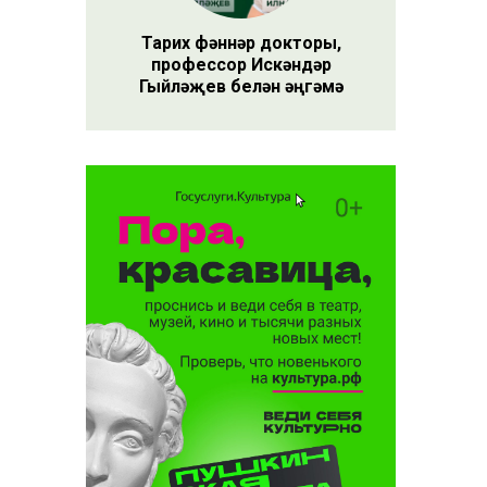
Тарих фәннәр докторы,
профессор Искәндәр
Гыйләҗев белән әңгәмә