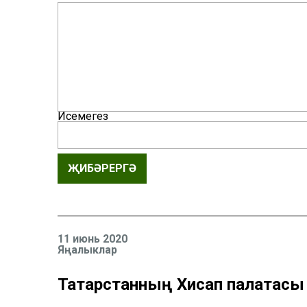
Исемегез
ҖИБӘРЕРГӘ
11 июнь 2020
Яңалыклар
Татарстанның Хисап палатасы 