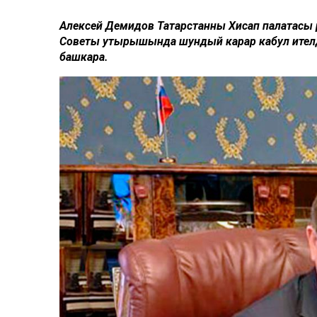
Алексей Демидов Татарстанның Хисап палатасы 
Советы утырышында шундый карар кабул ителд
башкара.