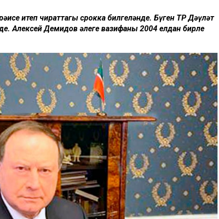
рәисе итеп чираттагы срокка билгеләнде. Бүген ТР Дәүләт
е. Алексей Демидов әлеге вазифаны 2004 елдан бирле