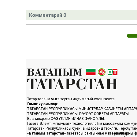
Комментарий 0
Татар телендә чыга торган иҗтимагый-сәяси газета.
Гамәлгә куючылар:
ТАТАРСТАН РЕСПУБЛИКАСЫ МИНИСТРЛАР КАБИНЕТЫ АППАР
ТАТАРСТАН РЕСПУБЛИКАСЫ ДӘҮЛӘТ СОВЕТЫ АППАРАТЫ.
Баш мөхәррир ФАЗУЛЛИН ИЛНАЗ ФАИС УЛЫ.
Газета Элемтә, мәгълүмати технологияләр һәм массакүләм коммун
Татарстан Республикасы буенча идарәсендә теркәлгән. Теркәлү 
«Ватаным Татарстан» газетасы сайтыннан материалларны фа