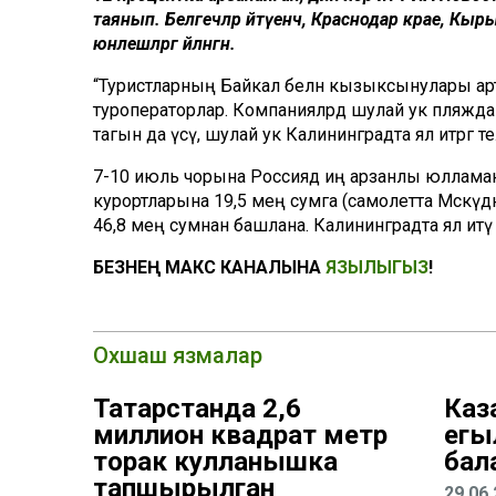
таянып. Белгечләр әйтүенчә, Краснодар крае, Кы
юнәлешләргә әйләнгән.
“Туристларның Байкал белән кызыксынулары арта,
туроператорлар. Компанияләрдә шулай ук пляжда
тагын да үсү, шулай ук Калининградта ял итәргә т
7-10 июль чорына Россиядә иң арзанлы юлламаны
курортларына 19,5 мең сумга (самолетта Мәскәүд
46,8 мең сумнан башлана. Калининградта ял итү –
БЕЗНЕҢ МАКС КАНАЛЫНА
ЯЗЫЛЫГЫЗ
!
Охшаш язмалар
Татарстанда 2,6
Каз
миллион квадрат метр
егы
торак кулланышка
бал
тапшырылган
29.06