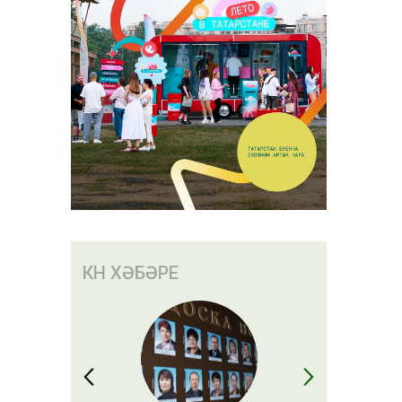
КӨН ХӘБӘРЕ
клары бар
лы