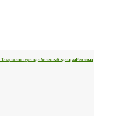
 Татарстан» турында белешмә
Редакция
Реклама