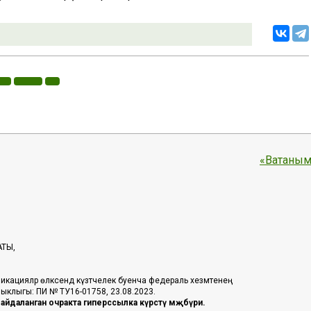
«Ватаным
АТЫ,
икацияләр өлкәсендә күзәтчелек буенча федераль хезмәтенең
таныклыгы: ПИ № ТУ16-01758, 23.08.2023.
йдаланган очракта гиперссылка күрсәтү мәҗбүри.