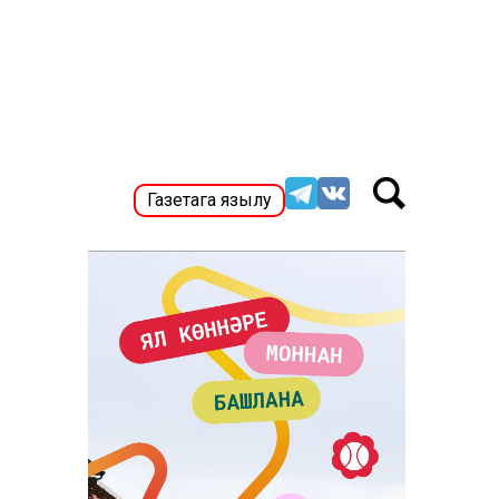
Газетага язылу