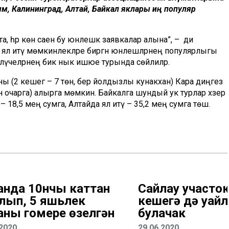
рым, Калининград, Алтай, Байкал яклары иң популяр
 һәр көн саен бу юнәлешкә заявкалар алына”, – ди
 ял итү мөмкинлекләре биргән юнәлешләрнең популярлыгы
еләүчеләрнең бик нык ишәюе турында сөйлиләр.
 (2 кешегә – 7 төн, бер йолдызлы кунакханә) Кара диңгез
ән очарга) алырга мөмкин. Байкалга шундый ук турлар хәзер
 18,5 мең сумга, Алтайда ял итү – 35,2 мең сумга төшә.
анда 10нчы каттан
Сайлау участо
лып, 5 яшьлек
кешегә дә уңай
аның гомере өзелгән
булачак
.2020
29.06.2020