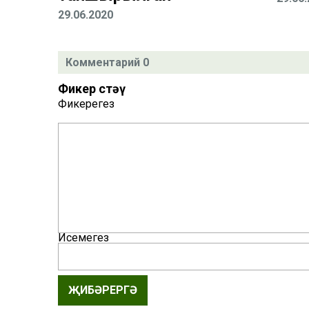
29.06.2020
Комментарий 0
Фикер өстәү
Фикерегез
Исемегез
ҖИБӘРЕРГӘ