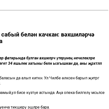
 сабый белән качкан: вәхшиләрчә
а
фатирында булган вәхшиләрчә үтерүнең нечкәлекләре
егет 34 яшьлек хатыны белән ызгышкан да, аны җәрәхәтләп
ласын да алып киткән. Ул Чиләбе өлкәсенә барып җитәргә
.
намый,ул әбисе күзәтүе астында. Аңа опека билгеләү мәсьәләсе
буенча тикшерү эшләре бара.