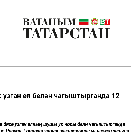
е: узган ел белән чагыштырганда 12
р бәясе узган елның шушы ук чоры белән чагыштырганда
ости, Россия Туроператорлар ассоциациясе мәгълүматларына