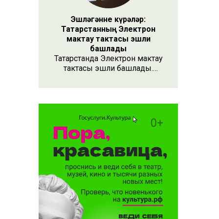
Эшләгәнне күрәләр:
Татарстанның Электрон
мактау тактасы эшли
башлады
Татарстанда Электрон мактау
тактасы эшли башлады.
Хезмәтенә күрә хөрмәт
күрсәтүнең заманча алымы
бу. Анда 15 меңнән артык
кеше турында мәгълүмат
тупланган. Исемлекне ел
саен яңартып торачаклар.
Лаеклыларга исә махсус
таныклык та бирәчәкләр.