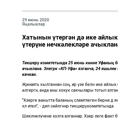
29 июнь 2020
Яңалыклар
Хатынын үтергән дә ике айлык
үтерүнең нечкәлекләре ачыклан
Тикшерү комитетында 25 июнь көнне Уфаның бер 
ачыклана. Элегрәк «КП-Уфа» язганча, 24 яшьлек 
качкан.
Җинаять кылганнан соң, ир үзе белән ике айлык ба
өлгергән, анда аны хокук сакчылары тотып алган
"Хәзерге вакытта баланың сәламәтлегенә берни дә я
хәл ителә", - дип сөйләгәннәр тикшерүкомитетында.
Шикләнелүчене кулга алганнар. Хәзер әлеге факт 