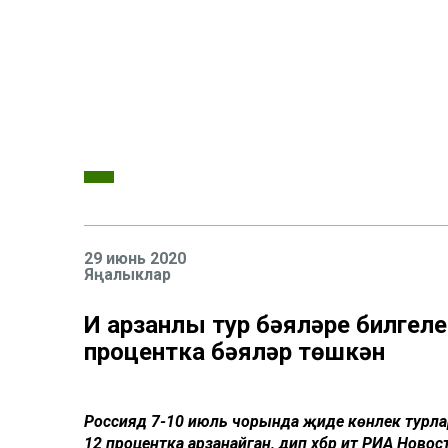
29 июнь 2020
Яңалыклар
Иң арзанлы тур бәяләре билгел
процентка бәяләр төшкән
Россиядә 7-10 июль чорында җиде көнлек турла
12 процентка арзанайган, дип хәбәр итә РИА Нов