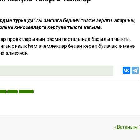
дәме турында" гы законга берничә төзәтмә әзерләгән, аларның
огольне кинозалларга кертүне тыюга кагыла.
лар проектларының рәсми порталында басылып чыкты.
нган ризык һәм эчемлекләр белән кереп булачак, ә менә
а алмаячак.
«Ватаным 