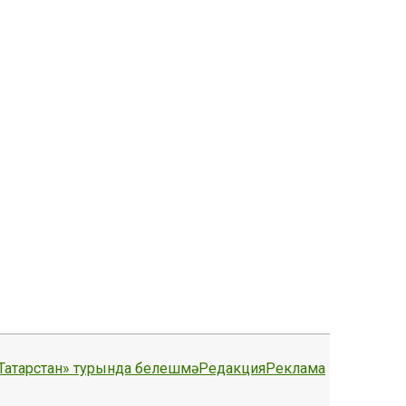
Татарстан» турында белешмә
Редакция
Реклама