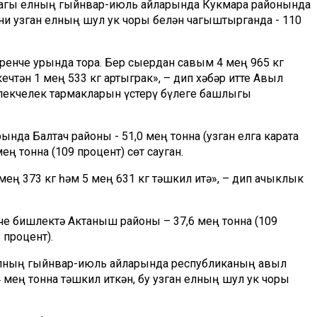
дагы елның гыйнвар-июль айларында Кукмара районында
ъни узган елның шул ук чоры белән чагыштырганда - 110
еренче урында тора. Бер сыердан савым 4 мең 965 кг
кечтән 1 мең 533 кг артыграк», – дип хәбәр итте Авыл
лекчелек тармакларын үстерү бүлеге башлыгы
нда Балтач районы - 51,0 мең тонна (узган елга карата
ең тонна (109 процент) сөт сауган.
ең 373 кг һәм 5 мең 631 кг тәшкил итә», – дип ачыклык
нче бишлектә Актаныш районы – 37,6 мең тонна (109
 процент).
елның гыйнвар-июль айларында республиканың авыл
мең тонна тәшкил иткән, бу узган елның шул ук чоры