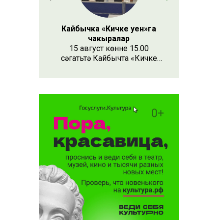
Кайбычка «Кичке уен»га
чакыралар
15 август көнне 15.00
сәгатьтә Кайбычта «Кичке
уен» республика фестивале
узачак. Анда республиканың
Апас, Буа, Арча, Кукмара
кебек унлап районыннан һәм
күрше Чувашия, Мари Эл
республикаларыннан иҗат
коллективлары катнаша.
ханәсендә