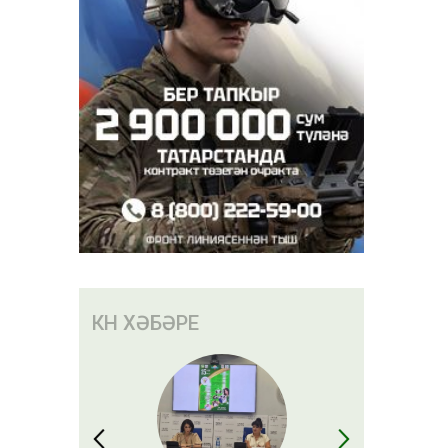
КӨН ХӘБӘРЕ