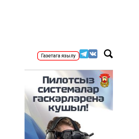
Газетага язылу