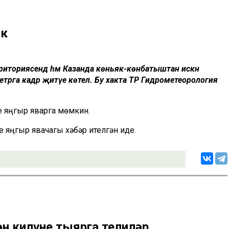
ак
территориясендә һәм Казанда көньяк-көнбатыштан искән
трга кадәр җитүе көтелә. Бу хакта ТР Гидрометеорология
 яңгыр яварга мөмкин.
 яңгыр явачагы хәбәр ителгән иде.
ән килүне тыярга телиләр