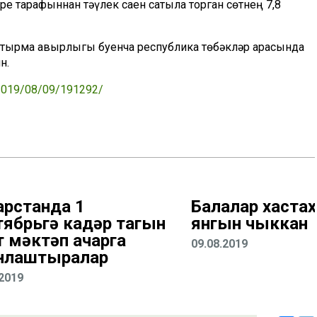
е тарафыннан тәүлек саен сатыла торган сөтнең 7,8
штырма авырлыгы буенча республика төбәкләр арасында
н.
s/2019/08/09/191292/
арстанда 1
Балалар хаста
тябрьгә кадәр тагын
янгын чыккан
т мәктәп ачарга
09.08.2019
нлаштыралар
.2019