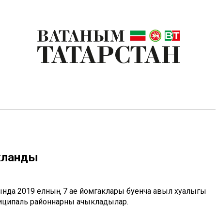
ыкланды
нда 2019 елның 7 ае йомгаклары буенча авыл хуҗалыгы
ниципаль районнарны ачыкладылар.