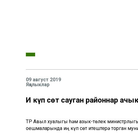
09 август 2019
Яңалыклар
Иң күп сөт сауган районнар ач
ТР Авыл хуҗалыгы һәм азык-төлек министрлыгы
оешмаларында иң күп сөт җитештерә торган му