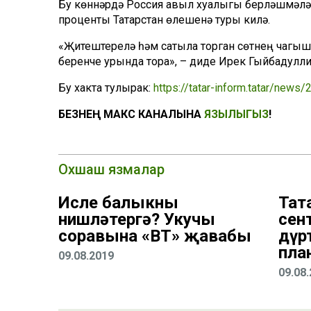
Бу көннәрдә Россия авыл хуҗалыгы берләшмәләр
проценты Татарстан өлешенә туры килә.
«Җитештерелә һәм сатыла торган сөтнең чагы
беренче урында тора», – диде Ирек Гыйбадулли
Бу хакта тулырак:
https://tatar-inform.tatar/new
БЕЗНЕҢ МАКС КАНАЛЫНА
ЯЗЫЛЫГЫЗ
!
Охшаш язмалар
Исле балыкны
Тат
нишләтергә? Укучы
сен
соравына «ВТ» җавабы
дүр
пла
09.08.2019
09.08