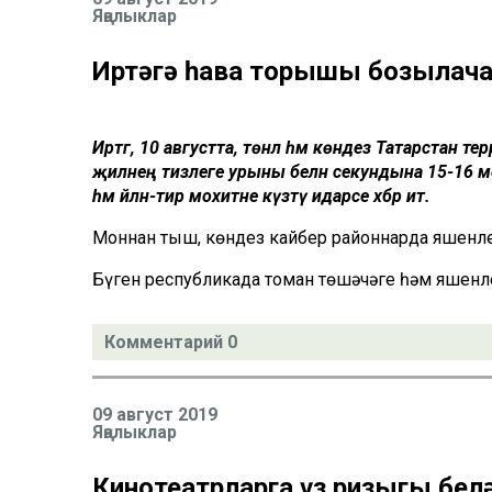
Яңалыклар
Иртәгә һава торышы бозылач
Иртәгә, 10 августта, төнлә һәм көндез Татарстан 
җилнең тизлеге урыны белән секундына 15-16 ме
һәм әйләнә-тирә мохитне күзәтү идарәсе хәбәр итә.
Моннан тыш, көндез кайбер районнарда яшенле
Бүген республикада томан төшәчәге һәм яшенле
Комментарий 0
09 август 2019
Яңалыклар
Кинотеатрларга үз ризыгың бел