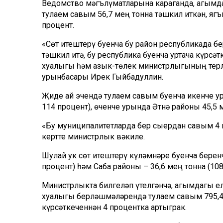
Ведомство мәгълүматларына караганда, агым
тулаем савым 56,7 мең тонна тәшкил иткән, яг
процент.
«Сөт җитештерү буенча бу район республикада б
тәшкил итә, бу республика буенча уртача күрсәт
хуҗалыгы һәм азык-төлек министрлыгының тер
урынбасары Ирек Гыйбадуллин.
Җиде ай эчендә тулаем савым буенча икенче уры
114 процент), өченче урында Әтнә районы 45,5 м
«Бу муниципалитетларда бер сыердан савым 4 м
кертте министрлык вәкиле.
Шулай ук сөт җитештерү күләмнәре буенча бере
процент) һәм Саба районы – 36,6 мең тонна (108
Министрлыкта билгеләп үтелгәнчә, агымдагы 
хуҗалыгы берләшмәләрендә тулаем савым 795,4 
күрсәткеченнән 4 процентка артыграк.