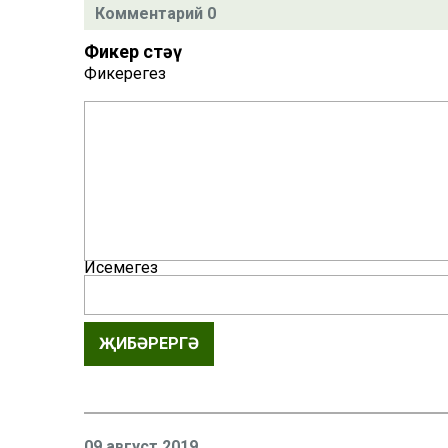
Комментарий 0
Фикер өстәү
Фикерегез
Исемегез
ҖИБӘРЕРГӘ
09 август 2019