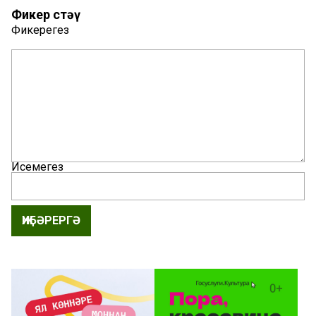
Фикер өстәү
Фикерегез
Исемегез
ҖИБӘРЕРГӘ