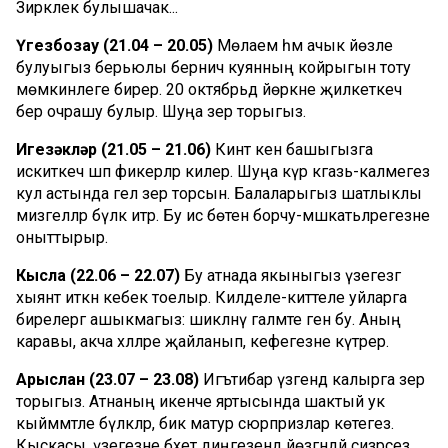
Зирәклек булышачак...
Үгезбозау (21.04 – 20.05)
Мөлаем һәм ачык йөзле
булуыгыз берьюлы берничә куянның койрыгын тоту
мөмкинлеге бирер. 20 октябрьдә йөрәкне җилкеткеч
бер очрашу булыр. Шуңа әзер торыгыз.
Игезәкләр (21.05 – 21.06)
Кинәт кенә башыгызга
искиткеч шәп фикерләр килер. Шуңа күрә кәгазь-каләмегез
кул астында гел әзер торсын. Балаларыгыз шатлыклы
мизгелләр бүләк итәр. Бу исә бөтен борчу-мәшәкатьләрегезне
оныттырыр.
Кысла (22.06 – 22.07)
Бу атнада якыныгыз үзегезгә
хыянәт иткән кебек тоелыр. Килделе-киттеле уйларга
бирелергә ашыкмагыз: шикләнү галәмәте генә бу. Аның
каравы, акча хәлләре җайланып, кәефегезне күтәрер.
Арыслан (23.07 – 23.08)
Игътибар үзәгендә калырга әзер
торыгыз. Атнаның икенче яртысында шактый ук
кыйммәтле бүләкләр, бик матур сюрпризлар көтегез.
Кыскасы, үзегезне бәхет диңгезендә йөзгәндәй сизәрсез.