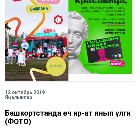
12 октябрь 2019
Яңалыклар
Башкортстанда өч ир-ат янып үлгән
(ФОТО)