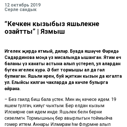
12 октябрь 2019
Серле сандык
“Кечкенә кызыбыз яшьлекне
озайтты” | Язмыш
Игелек җирдә ятмый, диләр. Буада яшәүче Фәридә
Садардинова моңа үз мисалында ышанган. Ятим өч
баланы үз канаты астына алып үстереп, ул алардан
бүген игелек күрә. Ә бит тормышы ал да гөл
булмаган. Яшьли ирен, буй җиткән кызын да югалта
ул. Елыйсы килгән чакларда да көчле булырга
өйрәнә.
– Без гаиләдә биш бала үстек. Мин иң кечесе идем. 19
яшем тулгач, кияүгә чыктым. Бер елдан кызым
Илсөярне сөя идем инде. Яшьлек белән берни
сизелмәгән. Тормышның бер авырлыгын тоймыйча
гомер иттем. Аннары Илмирам һәм Флүрәмне алып