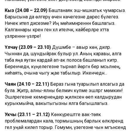
Кыз (24.08 – 22.09)
Баштанаяк эш-мәшәкатькә чумарсыз.
Барысына да өлгерү өчен көчегезне дөрес бүлегез.
Ничек итеп дисезме? Иң мөһимнәреннән башлагыз.
Калганнары әкрен генә хәл ителәчәк, кайберләре хәтта
үзләреннән-үзләре!
Үлчәү (23.09 – 23.10)
Дүшәмбе – авыр көн, диләр.
Чыннан да, шундыйрак булыр ул. Аның каравы, алга
таба яңа яуган кардай ап-ак полоса башланып китәр.
Беренчедән, күңелегезне тырнап йөргән бер мәсьәләнең,
ниһаять, очына чыгу җае табылыр. Икенчедән...
Чаян (24.10 – 22.11)
Бераз гына туарылып алсагыз да
була. Җитәр, алны-ялны белмичә күпме эшләргә мөмкин!
Эшләрегезне кемнәрнеңдер җилкәсенә өеп калдырудан
курыкмыйча, вакытыгызны ялга багышлагыз.
Укчы (23.11 – 21.12)
Көнкүрештәге вак-төяк
проблемалардан кала, тормышның барлык өлкәләрендә
гел уңай килеп торыр. Гомумән, үзегезне чын мәгънәсендә