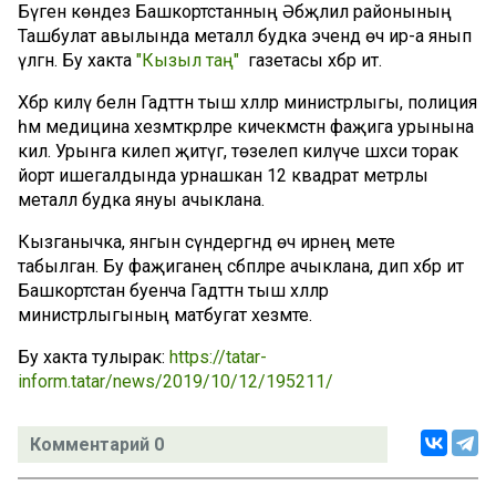
Бүген көндез Башкортстанның Әбҗәлил районының
Ташбулат авылында металл будка эчендә өч ир-а янып
үлгән. Бу хакта
"Кызыл таң"
газетасы хәбәр итә.
Хәбәр килү белән Гадәттән тыш хәлләр министрлыгы, полиция
һәм медицина хезмәткәрләре кичекмәстән фаҗига урынына
килә. Урынга килеп җитүгә, төзелеп килүче шәхси торак
йорт ишегалдында урнашкан 12 квадрат метрлы
металл будка януы ачыклана.
Кызганычка, янгын сүндергәндә өч ирнең мәете
табылган. Бу фаҗиганең сәбәпләре ачыклана, дип хәбәр итә
Башкортстан буенча Гадәттән тыш хәлләр
министрлыгының матбугат хезмәте.
Бу хакта тулырак:
https://tatar-
inform.tatar/news/2019/10/12/195211/
Комментарий 0