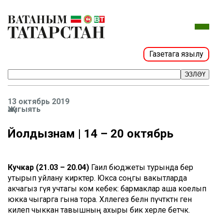
Газетага язылу
ЭЗЛӘҮ
13 октябрь 2019
Җәмгыять
Йолдызнамә | 14 – 20 октябрь
Кучкар (21.03 – 20.04)
Гаилә бюджеты турында бер
утырып уйлану кирәктер. Юкса соңгы вакытларда
акчагыз гүя учтагы ком кебек: бармаклар аша коелып
юкка чыгарга гына тора. Хәләлегез белән пүчтәктән генә
килеп чыккан тавышның ахыры бик хәерле бетәчәк.