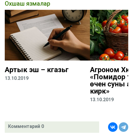
Охшаш язмалар
Артык эш – кәгазьгә
Агроном Хәк
«Помидор т
13.10.2019
өчен суны аз
кирәк»
13.10.2019
Комментарий 0