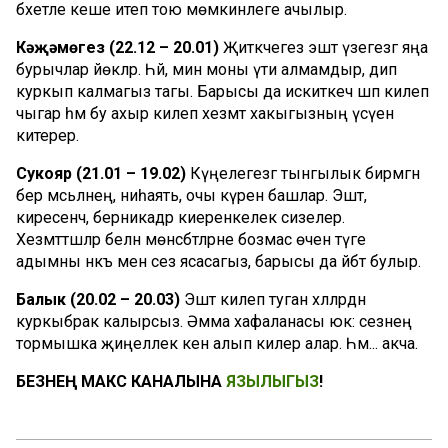
бәхетле кеше итеп тою мөмкинлеге ачылыр.
Кәҗәмөгез (22.12 – 20.01)
Җитәкчегез эштә үзегезгә яңа
бурычлар йөкләр. Һәй, мин моны үти алмамдыр, дип
куркып калмагыз тагы. Барысы да искиткеч шәп килеп
чыгар һәм бу ахыр килеп хезмәт хакыгызның үсүенә
китерер.
Сукояр (21.01 – 19.02)
Күңелегезгә тынгылык бирмәгән
бер мәсьәләнең, ниһаять, очы күренә башлар. Эштә,
киресенчә, берникадәр киеренкелек сизелер.
Хезмәттәшләр белән мөнәсәбәтләрне бозмас өчен тәүге
адымны нәкъ менә сез ясасагыз, барысы да әйбәт булыр.
Балык (20.02 – 20.03)
Эштә килеп туган хәлләрдән
куркыбрак калырсыз. Әмма хафаланасы юк: сезнең
тормышка җиңеллек кенә алып килер алар. Һәм... акча.
БЕЗНЕҢ МАКС КАНАЛЫНА
ЯЗЫЛЫГЫЗ
!