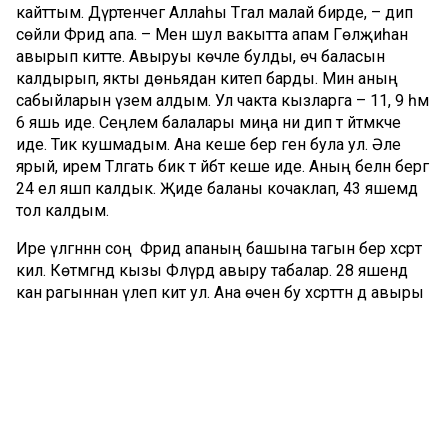
кайттым. Дүртенчегә Аллаһы Тәгалә малай бирде, – дип
сөйли Фәридә апа. – Менә шул вакытта апам Гөлҗиһан
авырып китте. Авыруы көчле булды, өч баласын
калдырып, якты дөньядан китеп барды. Мин аның
сабыйларын үземә алдым. Ул чакта кызларга – 11, 9 һәм
6 яшь иде. Сеңлем балалары миңа әни дип тә әйтмәкче
иде. Тик кушмадым. Ана кеше бер генә була ул. Әле
ярый, ирем Тәлгать бик тә әйбәт кеше иде. Аның белән бергә
24 ел яшәп калдык. Җиде баланы кочаклап, 43 яшемдә
тол калдым.
Ире үлгәннән соң Фәридә апаның башына тагын бер хәсрәт
килә. Көтмәгәндә кызы Флүрәдә авыру табалар. 28 яшендә
кан рагыннан үлеп китә ул. Ана өчен бу хәсрәттән дә авыры
булмый. Әле дә ул кызы хакында тыныч кына сөйли
алмый.
– Гомерлек хәсрәт шушы булгандыр. Үзем үлгәнче,
йөрәгемнән китмәс яра бу. Ул чактагы елауларым,
хәсрәтләнүемне үзем генә беләм. Бик авыр иде. Хәзер дә
йөрәк сыкрап тора, – дип искә ала Фәридә апа.