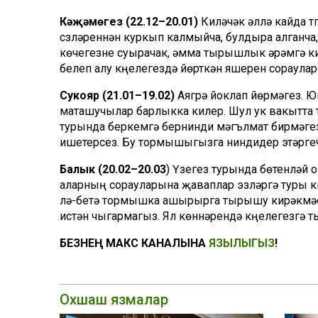
Кәҗәмөгез (22.12–20.01)
Киләчәк әллә кайда тү
сүзләреннән куркып калмыйча, булдыра алганча,
көчегезне суырачак, әмма тырышлык әрәмгә к
белеп алу күңелегездә йөрткән яшерен сораула
Сукояр (21.01–19.02)
Аягүрә йоклап йөрмәгез. Ю
маташучылар барлыкка килер. Шул ук вакытта т
турында беркемгә бернинди мәгълүмат бирмәгез
ишетерсез. Бу тормышыгызга ниндидер этәргеч
Балык (20.02–20.03
) Үзегез турында бөтенләй 
аларның сорауларына җаваплар эзләргә туры к
үлә-бетә тормышка ашырырга тырышу кирәкмәс.
истән чыгармагыз. Ял көннәрендә күңелегезгә
БЕЗНЕҢ МАКС КАНАЛЫНА
ЯЗЫЛЫГЫЗ
!
Охшаш язмалар