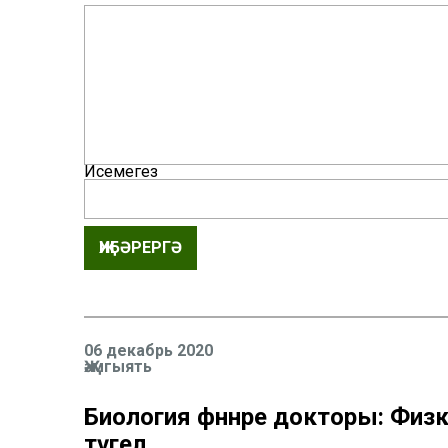
Исемегез
ҖИБӘРЕРГӘ
06 декабрь 2020
Җәмгыять
Биология фәннәре докторы: Физ
түгел