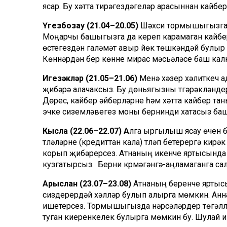
ясар. Бу хәтта тирәгездәгеләр арасыннан кайбер
Үгезбозау (21.04–20.05)
Шәхси тормышыгызга 
Моңарчы башыгызга да кереп карамаган кайбер 
өстегездән галәмәт авыр йөк төшкәндәй булы
Көннәрдән бер көнне мирас мәсьәләсе баш кал
Игезәкләр (21.05–21.06)
Менә хәзер хәлиткеч а
җибәрә алачаксыз. Бу дөньягызны түгәрәкләндер
Дөрес, кайбер әйберләрне һәм хәтта кайбер т
эчке сиземләвегез моны бернинди хатасыз баш
Кысла (22.06–22.07)
А
лга ыргылыш ясау өчен б
түләүләрне (кредиттан кала) түләп бетерергә к
корып җибәрерсез. Атнаның икенче яртысында
кузгатырсыз. Берни күрмәгәнгә-аңламаганга са
Арыслан (23.07–23.08)
Атнаның беренче яртыс
сиздерердәй хәлләр булып алырга мөмкин. Анна
ишетерсез. Тормышыгызда нәрсәләрдер төгәллә
туган киеренкелек булырга мөмкин бу. Шулай икә