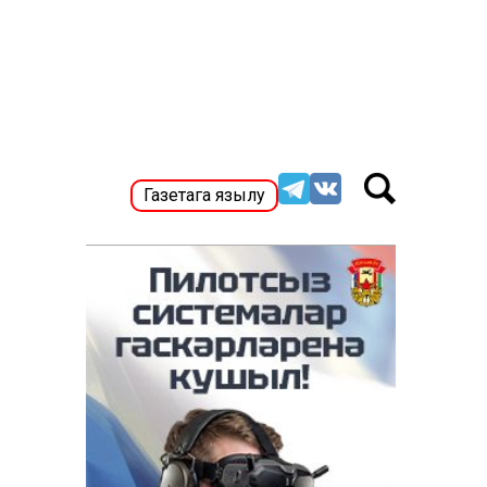
Газетага язылу