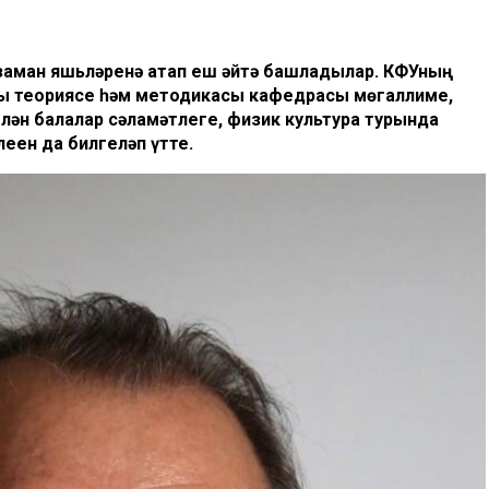
 заман яшьләренә атап еш әйтә башладылар. КФУның
асы теориясе һәм методикасы кафедрасы мөгаллиме,
лән балалар сәламәтлеге, физик культура турында
еен да билгеләп үтте.