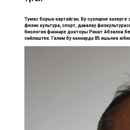
Тумас борын картайган. Бу сүзләрне хәзерге
физик культура, спорт, дәвалау физкультур
биология фәннәре докторы Ринат Абзалов бе
сөйләштек. Галим бу көннәрдә 85 яшьлек юбил