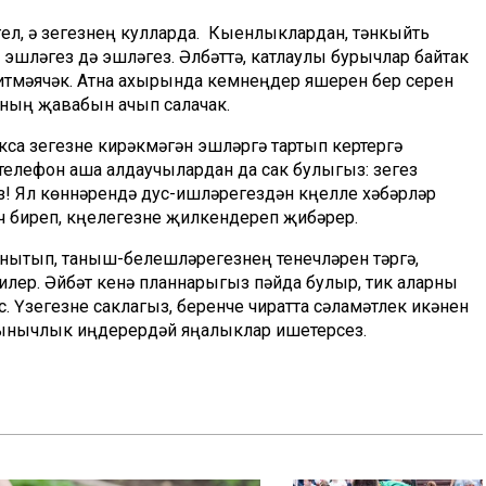
гел, ә үзегезнең кулларда. Кыенлыклардан, тәнкыйть
 эшләгез дә эшләгез. Әлбәттә, катлаулы бурычлар байтак
итмәячәк. Атна ахырында кемнеңдер яшерен бер серен
рның җавабын ачып салачак.
кса үзегезне кирәкмәгән эшләргә тартып кертергә
елефон аша алдаучылардан да сак булыгыз: үзегез
! Ял көннәрендә дус-ишләрегездән күңелле хәбәрләр
 биреп, күңелегезне җилкендереп җибәрер.
онытып, таныш-белешләрегезнең үтенечләрен үтәргә,
илер. Әйбәт кенә планнарыгыз пәйда булыр, тик аларны
 Үзегезне саклагыз, беренче чиратта сәламәтлек икәнен
 тынычлык иңдерердәй яңалыклар ишетерсез.