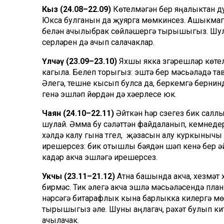
Кыз (24.08–22.09)
Көтелмәгән бер яңалыктан ду
Юкса булганын да җуярга мөмкинсез. Ашыкмаг
белән ачылыбрак сөйләшергә тырышыгыз. Шулай 
серләрен дә ачып салачаклар.
Үлчәү (23.09–23.10)
Яхшы якка үзгәрешләр көтел
кагыла. Белеп торыгыз: эштә бер мәсьәләдә т
Әлегә, тешне кысып булса да, беркемгә берни
генә эшләп йөрүдән дә хәерлесе юк.
Чаян (24.10–22.11)
Әйткән һәр сүзегез бик сал
шулай. Әмма бу сәләттән файдаланып, кемнеде
хәлдә калу гына түгел, җәзасын алу куркынычы
ирешерсез: бик отышлы бәядән шәп кенә бер әй
кадәр акча эшләүгә ирешерсез.
Укчы (23.11–21.12)
Атна башында акча, хезмәт 
бирмәс. Тик әлегә акча эшләү мәсьәләсендә пл
нәрсәгә битарафлык кына барлыкка килергә мө
тырышыгыз әле. Шуны аңлагач, рәхәт булып кит
ачылачак.