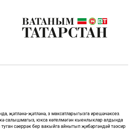
а, үҗәтләнә-үҗәтләнә, үз максатларыгызга ирешәчәксез.
кә салышмагыз, юкса көтелмәгән кыенлыклар алдында
туган сәеррәк бер вакыйга айнытып җибәргәндәй тәэсир