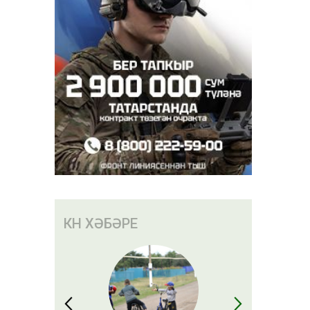
КӨН ХӘБӘРЕ