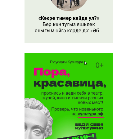
«Кәкре тимер кайда ул?»
Бер көн тугыз яшьлек
оныгым өйгә керде дә: «Әби,
безнең кәкре тимер кайда
ул?» – дип сорады.