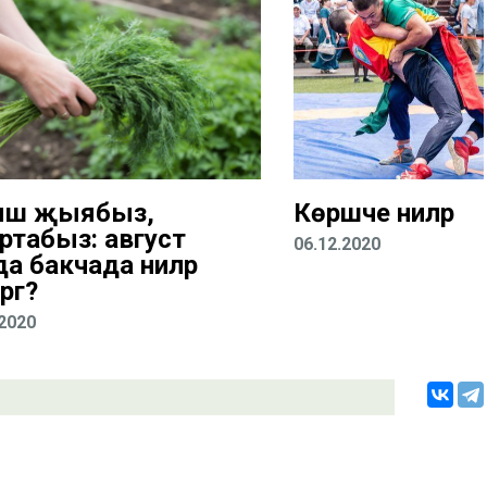
ыш җыябыз,
Көрәшче әниләр
ртабыз: август
06.12.2020
да бакчада ниләр
ргә?
.2020