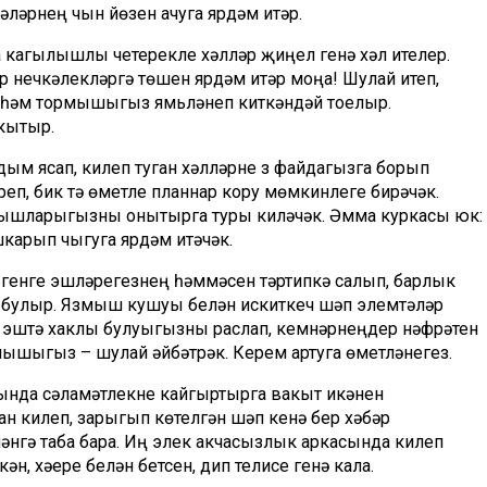
әүләрнең чын йөзен ачуга ярдәм итәр.
кагылышлы четерекле хәлләр җиңел генә хәл ителер.
нечкәлекләргә төшенү ярдәм итәр моңа! Шулай итеп,
р һәм тормышыгыз ямьләнеп киткәндәй тоелыр.
кытыр.
дым ясап, килеп туган хәлләрне үз файдагызга борып
еп, бик тә өметле планнар кору мөмкинлеге бирәчәк.
анышларыгызны онытырга туры киләчәк. Әмма куркасы юк:
карып чыгуга ярдәм итәчәк.
үгенге эшләрегезнең һәммәсен тәртипкә салып, барлык
ирәк булыр. Язмыш кушуы белән искиткеч шәп элемтәләр
 эштә хаклы булуыгызны раслап, кемнәрнеңдер нәфрәтен
лышыгыз – шулай әйбәтрәк. Керем артуга өметләнегез.
ында сәламәтлекне кайгыртырга вакыт икәнен
н килеп, зарыгып көтелгән шәп кенә бер хәбәр
нүгә таба бара. Иң элек акчасызлык аркасында килеп
н, хәере белән бетсен, дип телисе генә кала.