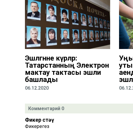
Эшләгәнне күрәләр:
Уң
Татарстанның Электрон
уты
мактау тактасы эшли
аен
башлады
эшлә
06.12.2020
06.12
Комментарий 0
Фикер өстәү
Фикерегез