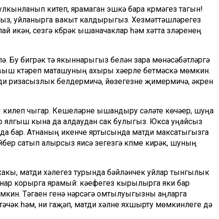
лкынланып китеп, ярамаган эшкә бара күрмәгез тагын!
ыз, уйланырга вакыт калдырыгыз. Хезмәттәшләрегез
икән, сезгә күбрәк ышаначаклар һәм хәтта үзләренең
ә. Бу бигрәк тә якыннарыгыз белән үзара мөнәсәбәтләргә
авыш күтәреп маташуның ахыры хәерле бетмәскә мөмкин.
нди ризасызлык белдермичә, йөзегезне җимермичә, әкрен
лы килеп чыгар. Кешеләрне ышандыру сәләте көчәер, шуңа
р ялгыш кына да алдаудан сак булыгыз. Юкса уңайсыз
 да бар. Атнаның икенче яртысында матди максатыгызга
бер сатып алырсыз яисә үзегезгә күпме кирәк, шуның
хакы, матди хәлегез турында бәйләнчек уйлар тынгылык
аннар корырга ярамый: кәефегез кырылырга яки бар
мкин. Тәгаен генә нәрсәгә омтылуыгызны аңларга
әчәк һәм, ни гаҗәп, матди хәлне яхшырту мөмкинлеге дә