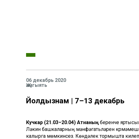
06 декабрь 2020
Җәмгыять
Йолдызнамә | 7–13 декабрь
Кучкар (21.03–20.04)
Атнаның
беренче яртысынд
Ләкин башкаларның мәнфәгатьләрен күрмәмеш
калырга мөмкинсез. Көндәлек тормышта килеп 