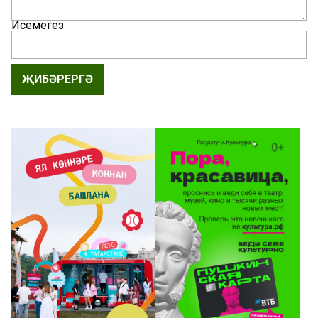
Исемегез
ҖИБӘРЕРГӘ