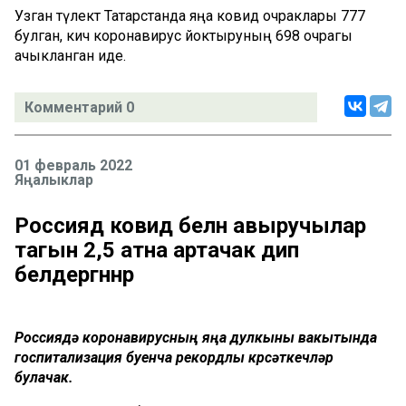
Узган тәүлектә Татарстанда яңа ковид очраклары 777
булган, кичә коронавирус йоктыруның 698 очрагы
ачыкланган иде.
Комментарий 0
01 февраль 2022
Яңалыклар
Россиядә ковид белән авыручылар
тагын 2,5 атна артачак дип
белдергәннәр
Россиядә коронавирусның яңа дулкыны вакытында
госпитализация буенча рекордлы күрсәткечләр
булачак.