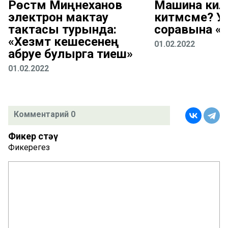
Рөстәм Миңнеханов
Машина киле
электрон мактау
китмәсме? 
тактасы турында:
соравына «
«Хезмәт кешесенең
01.02.2022
абруе булырга тиеш»
01.02.2022
Комментарий 0
Фикер өстәү
Фикерегез