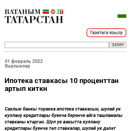
Газетага язылу
ЭЗЛӘҮ
01 февраль 2022
Яңалыклар
Ипотека ставкасы 10 проценттан
артып киткән
Саклык банкы торакка ипотека ставкасын, шулай ук
куллану кредитлары буенча беренче айга ташламалы
ставканы күтәргән. Шул ук вакытта куллану
кредитлары буенча төп ставкалар, шулай ук дәүләт