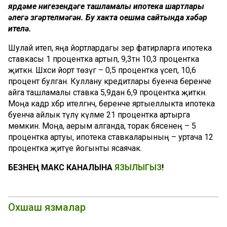
ярдәме нигезендәге ташламалы ипотека шартлары
әлегә үзгәртелмәгән. Бу хакта оешма сайтында хәбәр
ителә.
Шулай итеп, яңа йортлардагы әзер фатирларга ипотека
ставкасы 1 процентка артып, 9,3тән 10,3 процентка
җиткән. Шәхси йорт төзүгә – 0,5 процентка үсеп, 10,6
процент булган. Куллану кредитлары буенча беренче
айга ташламалы ставка 5,9дан 6,9 процентка җиткән.
Моңа кадәр хәбәр ителгәнчә, беренче яртыеллыкта ипотека
буенча айлык түләү күләме 21 процентка артырга
мөмкин. Моңа, аерым алганда, торак бәясенең – 5
процентка артуы, ипотека ставкаларының – уртача 12
процентка җитүе йогынты ясаячак.
БЕЗНЕҢ МАКС КАНАЛЫНА
ЯЗЫЛЫГЫЗ
!
Охшаш язмалар