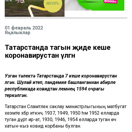
01 февраль 2022
Яңалыклар
Татарстанда тагын җиде кеше
коронавирустан үлгән
Узган тәүлектә Татарстанда 7 кеше коронавирустан
үлгән. Шулай итеп, пандемия башланганнан абирле
республикада ковидтан үлемнең 1594 очрагы
теркәлгән.
Татарстан Сәламәтлек саклау министрлыгының матбугат
хезмәте хәбәр иткәнчә, 1937, 1949, 1950 һәм 1952 елларда
туган дүрт ир-ат, 1930, 1946, 1954 елларда туган өч
хатын-кыз ковид корбаны булган.