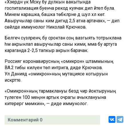
«Хәзердән үк Мәскәү бу дулкын вакытында
госпитализация буенча рекод куячак дип әйтеп була.
Минем карашка, башка төбәкләрне дә шул хәл көтә.
Авыручылар саны ким дигәндә 2,5 атна артачак», — дип
сөйләде иммунолог Николай Крючков.
Белгеч сүзләренчә, бу сроктан соң вазгыять тотрыклана
һәм акрынлап авыручылар саны кими, әмма бу артуга
караганда 2-2,5 тапкыр акрын барачак.
Россиягә коронавирусның «омикрон» штаммының
BA.2 тибы килүен төп интрига, диде Крючков.
Ул Даниядә «омикрон»ның мутациясе котыруын
искәртте.
«Омикрон»ның тармаклануы бездә чир йоктыруның
тәүлегенә 100 меңнән артык очрагы ачыклануына
китерергә мөмкин», — диде иммунолог.
Комментарий 0