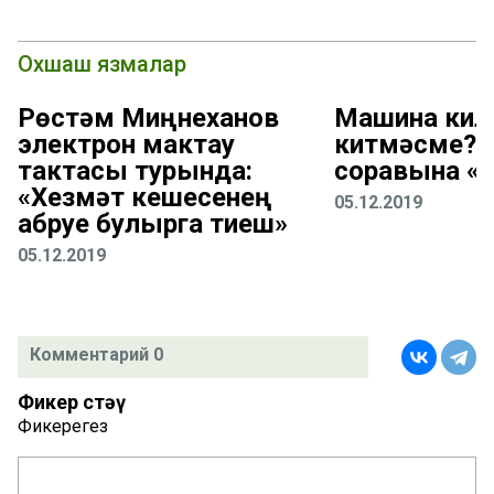
Охшаш язмалар
Рөстәм Миңнеханов
Машина кил
электрон мактау
китмәсме? 
тактасы турында:
соравына «
«Хезмәт кешесенең
05.12.2019
абруе булырга тиеш»
05.12.2019
Комментарий 0
Фикер өстәү
Фикерегез