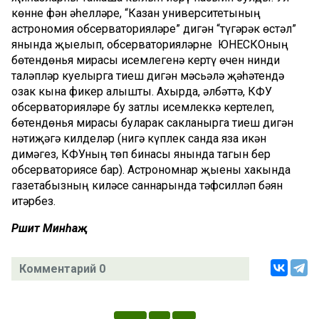
көнне фән әһелләре, “Казан университетының
астрономия обсерваторияләре” дигән “түгәрәк өстәл”
янында җыелып, обсерваторияләрне
ЮНЕСКОның
бөтендөнья мирасы исемлегенә кертү өчен нинди
таләпләр куелырга тиеш дигән мәсьәлә җәһәтендә
озак кына фикер алышты. Ахырда, әлбәттә, КФУ
обсерваторияләре бу затлы исемлеккә кертелеп,
бөтендөнья мирасы буларак сакланырга тиеш дигән
нәтиҗәгә килделәр (нигә күплек санда яза икән
димәгез, КФУның төп бинасы янында тагын бер
обсерваториясе бар). Астрономнар җыены хакында
газетабызның киләсе саннарында тәфсилләп бәян
итәрбез.
Рәшит Минһаҗ
Комментарий 0