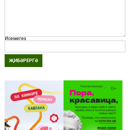
Исемегез
ҖИБӘРЕРГӘ