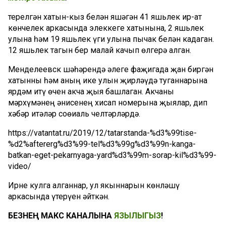
Үтерелгән хатын-кыз белән яшәгән 41 яшьлек ир-ат
көнчелек аркасында элеккеге хатынына, 2 яшьлек
улына һәм 19 яшьлек үги улына пычак белән кадаган.
12 яшьлек тагын бер малай качып өлгерә алган.
Менделеевск шәһәрендә әлеге фаҗигада җан биргән
хатынны һәм аның ике улын җирләүдә туганнарына
ярдәм итү өчен акча җыя башлаган. Акчаны
мәрхүмәнең әнисенең хисап номерына җыялар, дип
хәбәр итәләр соөиаль челтәрләрдә.
https://vatantat.ru/2019/12/tatarstanda-%d3%99tise-
%d2%aftererg%d3%99-tel%d3%99g%d3%99n-kanga-
batkan-eget-pekarnyaga-yard%d3%99m-sorap-kil%d3%99-
video/
Ирне кулга алганнар, ул якыннарын көнләшү
аркасында үтерүен әйткән.
БЕЗНЕҢ МАКС КАНАЛЫНА
ЯЗЫЛЫГЫЗ
!