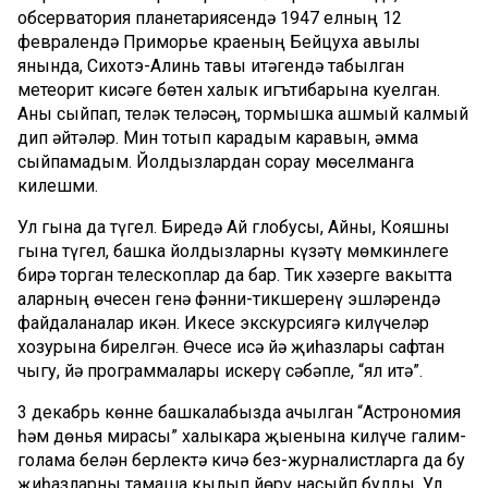
обсерватория планетариясендә 1947 елның 12
февралендә Приморье краеның Бейцуха авылы
янында, Сихотэ-Алинь тавы итәгендә табылган
метеорит кисәге бөтен халык игътибарына куелган.
Аны сыйпап, теләк теләсәң, тормышка ашмый калмый
дип әйтәләр. Мин тотып карадым каравын, әмма
сыйпамадым. Йолдызлардан сорау мөселманга
килешми.
Ул гына да түгел. Биредә Ай глобусы, Айны, Кояшны
гына түгел, башка йолдызларны күзәтү мөмкинлеге
бирә торган телескоплар да бар. Тик хәзерге вакытта
аларның өчесен генә фәнни-тикшеренү эшләрендә
файдаланалар икән. Икесе экскурсиягә килүчеләр
хозурына бирелгән. Өчесе исә йә җиһазлары сафтан
чыгу, йә программалары искерү сәбәпле, “ял итә”.
3 декабрь көнне башкалабызда ачылган “Астрономия
һәм дөнья мирасы” халыкара җыенына килүче галим-
голама белән берлектә кичә без-журналистларга да бу
җиһазларны тамаша кылып йөрү насыйп булды. Ул