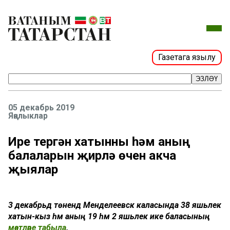
Газетага язылу
ЭЗЛӘҮ
05 декабрь 2019
Яңалыклар
Ире үтергән хатынны һәм аның
балаларын җирләү өчен акча
җыялар
3 декабрьдә төнендә Менделеевск каласында 38 яшьлек
хатын-кыз һәм аның 19 һәм 2 яшьлек ике баласының
мәетләре табыла
.