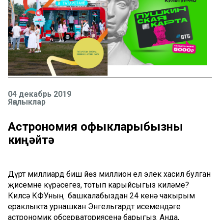
04 декабрь 2019
Яңалыклар
Астрономия офыкларыбызны
киңәйтә
Дүрт миллиард биш йөз миллион ел элек хасил булган
җисемне күрәсегез, тотып карыйсыгыз киләме?
Килсә КФУның
башкалабыздан 24 кенә чакырым
ераклыкта урнашкан Энгельгардт исемендәге
астрономик обсерваториясенә барыгыз. Анда,