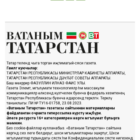
Татар телендә чыга торган иҗтимагый-сәяси газета.
Гамәлгә куючылар:
ТАТАРСТАН РЕСПУБЛИКАСЫ МИНИСТРЛАР КАБИНЕТЫ АППАРАТЫ,
ТАТАРСТАН РЕСПУБЛИКАСЫ ДӘҮЛӘТ СОВЕТЫ АППАРАТЫ.
Баш мөхәррир ФАЗУЛЛИН ИЛНАЗ ФАИС УЛЫ.
Газета Элемтә, мәгълүмати технологияләр һәм массакүләм
коммуникацияләр өлкәсендә күзәтчелек буенча федераль хезмәтенең
Татарстан Республикасы буенча идарәсендә теркәлгән. Теркәлү
таныклыгы: ПИ № ТУ16-01758, 23.08.2023.
«Ватаным Татарстан» газетасы сайтыннан материалларны
файдаланган очракта гиперссылка күрсәтү мәҗбүри.
Әлеге ресурста 16+ категорияләренә кергән мәгълүмат булырга
мөмкин.
Без cookie-файллар кулланабыз. «Ватаным Татарстан» сайтына
кергәндә сез әлеге белдерүгә, шәхси мәгълүматларны эшкәртүгә, Шәхси
мәгълүматлар турындагы сәясәткә һәм Конфиденциальлек сәясәте нигезендә