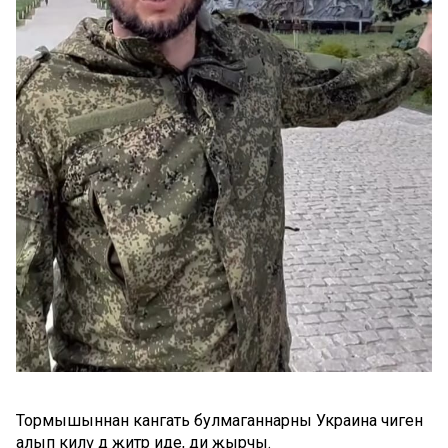
Тормышыннан канәгать булмаганнарны Украина чигенә
алып килү дә җитәр иде, ди җырчы.