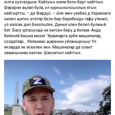
юлга кузгалдым. Кайтуын энем белән бергә кайттык.
Фирзәрне аңлап була, ул куркынычсызлык ягын
кайгыртты, – ди Фирдүс. – Әле менә үзебез дә Украинага
килеп җиткәч, егетләр белән бер-беребездән гафу үтенеп,
үлә калсак дип бәхилләштек. Дөнья хәлен белеп булмый
бит. Басу уртасында ни көтәсен берәү дә белми. Анда
бөтенләй башка мохит. Урамнарга хәрби машиналар,
солдатлар... Уйланмас җиреннән уйланырсың! Ул
якларда әле искелек икән. Машиналар да совет
заманыннан калган. Шаккатып кайттык.