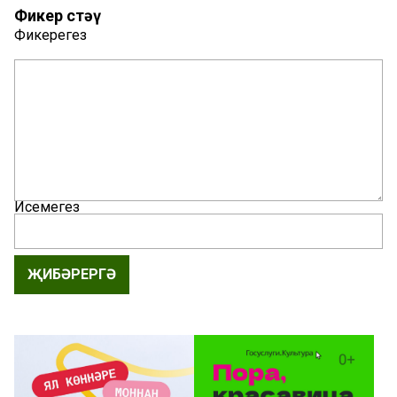
Фикер өстәү
Фикерегез
Исемегез
ҖИБӘРЕРГӘ