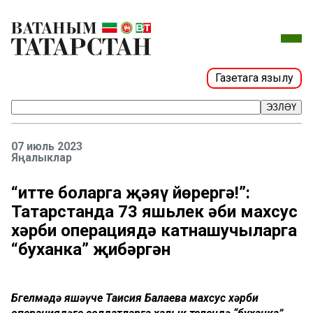
Газетага язылу
ЭЗЛӘҮ
07 июль 2023
Яңалыклар
“Җитте боларга җәяү йөрергә!”:
Татарстанда 73 яшьлек әби махсус
хәрби операциядә катнашучыларга
“буханка” җибәргән
Бөгелмәдә яшәүче Таисия Балаева махсус хәрби