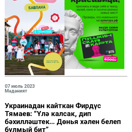
07 июль 2023
Мәдәният
Украинадан кайткан Фирдүс
Тямаев: “Үлә калсак, дип
бәхилләштек... Дөнья хәлен белеп
булмый бит”