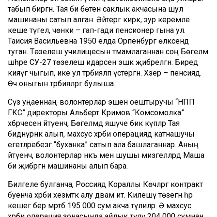
табып биргән. Тая әби бөтен саклык акчасына шул
машинаны сатып алган. Әйтергә кирәк, зур керемле
кеше түгел, чөнки – гап-гади пенсионер гына ул.
Таисия Васильевна 1950 елда Орпенбург өлкәсендә
туган. Төзелеш училищесын тәмамлаганнан соң Бөгелмә
шәһәре СУ-27 төзелеш идарәсенә эшкә җибәрелгән. Биредә
кияүгә чыгып, ике ул тәрбияләп үстергән. Хәзер – пенсиядә.
Өч оныгын тәрбияләргә булыша.
Сүз уңаеннан, волонтерлар эшен оештыручы “НПП
ГКС” директоры Альберт Кәримов “Комсомолка”
хәбәрчесенә әйтүенчә, Бөгелмәдә яшәүче бик күпләр Тая
әбидәнүрнәк алып, махсус хәрби операциядә катнашучы
егетләребезгә “буханка” сатып ала башлаганнар. Аның
әйтүенчә, волонтерлар нәкъ менә шушы мизгелләрдә Маша
әби җибәргән машинаны алып бара.
Билгеле булганча, Россиядә Кораллы Көчләргә контракт
буенча хәрби хезмәткә алу дәвам итә. Килешү төзегән һәр
кешегә бер мәртәбә 195 000 сум акча түлиләр. Ә махсус
хәрби операция зонасында айлык түләү 204 000 сумнан