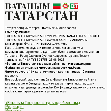
Татар телендә чыга торган иҗтимагый-сәяси газета.
Гамәлгә куючылар:
ТАТАРСТАН РЕСПУБЛИКАСЫ МИНИСТРЛАР КАБИНЕТЫ АППАРАТЫ,
ТАТАРСТАН РЕСПУБЛИКАСЫ ДӘҮЛӘТ СОВЕТЫ АППАРАТЫ.
Баш мөхәррир ФАЗУЛЛИН ИЛНАЗ ФАИС УЛЫ.
Газета Элемтә, мәгълүмати технологияләр һәм массакүләм
коммуникацияләр өлкәсендә күзәтчелек буенча федераль хезмәтенең
Татарстан Республикасы буенча идарәсендә теркәлгән. Теркәлү
таныклыгы: ПИ № ТУ16-01758, 23.08.2023.
«Ватаным Татарстан» газетасы сайтыннан материалларны
файдаланган очракта гиперссылка күрсәтү мәҗбүри.
Әлеге ресурста 16+ категорияләренә кергән мәгълүмат булырга
мөмкин.
Без cookie-файллар кулланабыз. «Ватаным Татарстан» сайтына
кергәндә сез әлеге белдерүгә, шәхси мәгълүматларны эшкәртүгә, Шәхси
мәгълүматлар турындагы сәясәткә һәм Конфиденциальлек сәясәте нигезендә
cookie файлларын куллануга ризалашасыз.
«Ватаным Татарстан» турында белешмә
Редакция
Реклама