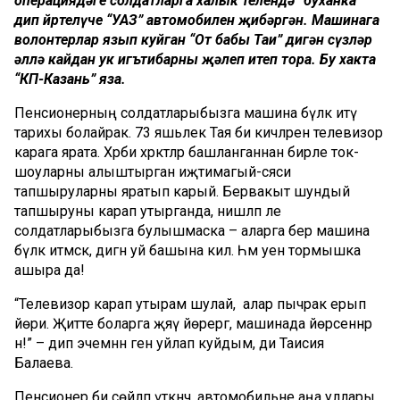
операциядәге солдатларга халык телендә “буханка”
дип йөртелүче “УАЗ” автомобилен җибәргән. Машинага
волонтерлар язып куйган “От бабы Таи” дигән сүзләр
әллә кайдан ук игътибарны җәлеп итеп тора. Бу хакта
“КП-Казань” яза.
Пенсионерның солдатларыбызга машина бүләк итү
тарихы болайрак. 73 яшьлек Тая әби кичләрен телевизор
карага ярата. Хәрби хәрәкәтләр башланганнан бирле ток-
шоуларны алыштырган иҗтимагый-сәяси
тапшыруларны яратып карый. Бервакыт шундый
тапшыруны карап утырганда, нишләп әле
солдатларыбызга булышмаска – аларга бер машина
бүләк итмәскә, дигән уй башына килә. Һәм уен тормышка
ашыра да!
“Телевизор карап утырам шулай, ә алар пычрак ерып
йөри. Җитте боларга җәяү йөрергә, машинада йөрсеннәр
әнә!” – дип эчемнән генә уйлап куйдым, ди Таисия
Балаева.
Пенсионер әби сөйләп үткәнчә, автомобильне аңа уллары