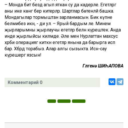
– Монда бит бездә агып яткан су да кадерле. Егетләргә
аны ике көнгә бер китерәләр. Шартлар бөтенләй башка.
Мондагылар тормыштан зарланмасын. Бик күпне
белмибез икән, - ди ул. – Ярый бардым әле. Минем
җырларымны җырлаучы егетләр белән күрештек. Анда
инде җырлыйсы килмәде. Әле менә Нурлаттан махсус
хәрби операциягә киткән егетләр янына да барырга исәп
бар. Хәбәрдә торабыз. Алар алгы сызыкта. Исән-сау
күрешергә язсын!
Гөлгенә ШИҺАПОВА
Комментарий 0