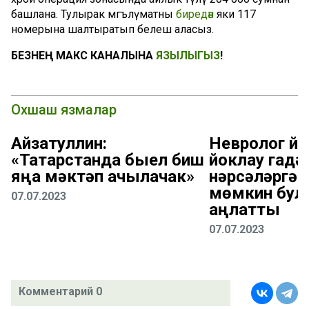
башлана. Тулырак мәгълүматны
биредән
яки 117
номерына шалтыратып белешә аласыз.
БЕЗНЕҢ МАКС КАНАЛЫНА
ЯЗЫЛЫГЫЗ
!
Охшаш язмалар
Айзатуллин:
Невролог йө
«Татарстанда быел биш
йоклау гадә
яңа мәктәп ачылачак»
нәрсәләргә 
мөмкин бул
07.07.2023
аңлатты
07.07.2023
Комментарий 0