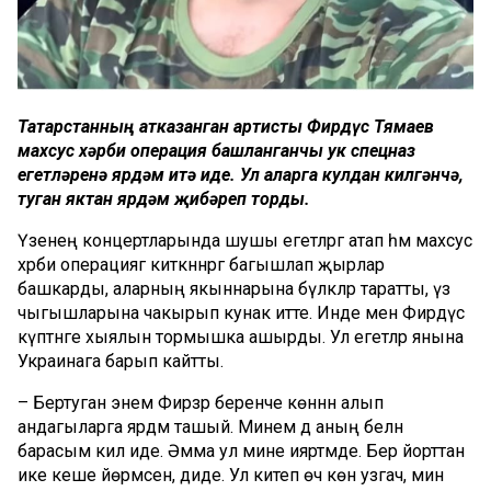
Татарстанның атказанган артисты Фирдүс Тямаев
махсус хәрби операция башланганчы ук спецназ
егетләренә ярдәм итә иде. Ул аларга кулдан килгәнчә,
туган яктан ярдәм җибәреп торды.
Үзенең концертларында шушы егетләргә атап һәм махсус
хәрби операциягә киткәннәргә багышлап җырлар
башкарды, аларның якыннарына бүләкләр таратты, үз
чыгышларына чакырып кунак итте. Инде менә Фирдүс
күптәнге хыялын тормышка ашырды. Ул егетләр янына
Украинага барып кайтты.
– Бертуган энем Фирзәр беренче көннән алып
андагыларга ярдәм ташый. Минем дә аның белән
барасым килә иде. Әмма ул мине ияртмәде. Бер йорттан
ике кеше йөрмәсен, диде. Ул китеп өч көн узгач, мин