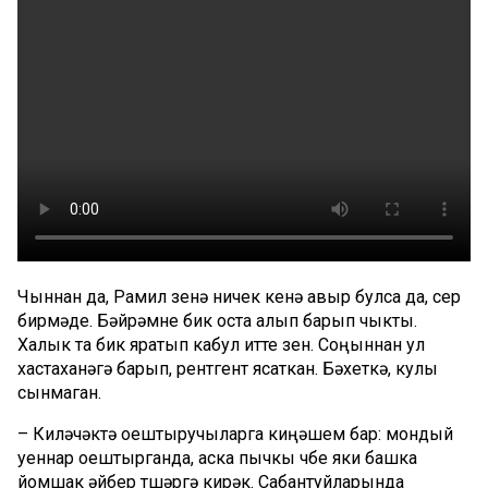
Чыннан да, Рамил үзенә ничек кенә авыр булса да, сер
бирмәде. Бәйрәмне бик оста алып барып чыкты.
Халык та бик яратып кабул итте үзен. Соңыннан ул
хастаханәгә барып, рентгент ясаткан. Бәхеткә, кулы
сынмаган.
– Киләчәктә оештыручыларга киңәшем бар: мондый
уеннар оештырганда, аска пычкы чүбе яки башка
йомшак әйбер түшәргә кирәк. Сабантуйларында