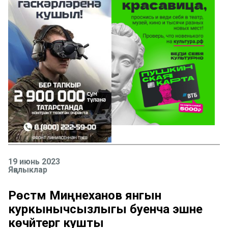
19 июнь 2023
Яңалыклар
Рөстәм Миңнеханов янгын
куркынычсызлыгы буенча эшне
көчәйтергә кушты