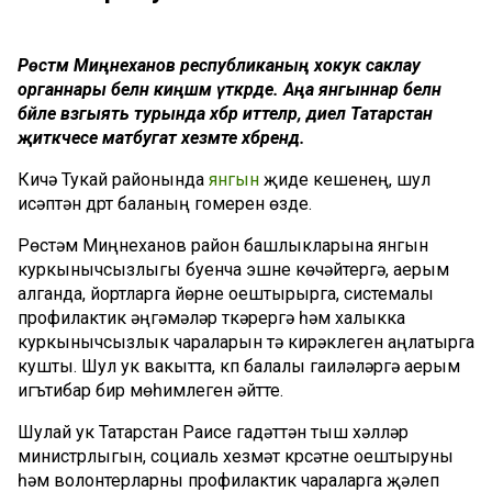
Рөстәм Миңнеханов республиканың хокук саклау
органнары белән киңәшмә үткәрде. Аңа янгыннар белән
бәйле вәзгыять турында хәбәр иттеләр, диелә Татарстан
җитәкчесе матбугат хезмәте хәбәрендә.
Кичә Тукай районында
янгын
җиде кешенең, шул
исәптән дүрт баланың гомерен өзде.
Рөстәм Миңнеханов район башлыкларына янгын
куркынычсызлыгы буенча эшне көчәйтергә, аерым
алганда, йортларга йөрүне оештырырга, системалы
профилактик әңгәмәләр үткәрергә һәм халыкка
куркынычсызлык чараларын үтәү кирәклеген аңлатырга
кушты. Шул ук вакытта, күп балалы гаиләләргә аерым
игътибар бирү мөһимлеген әйтте.
Шулай ук Татарстан Раисе гадәттән тыш хәлләр
министрлыгын, социаль хезмәт күрсәтүне оештыруны
һәм волонтерларны профилактик чараларга җәлеп