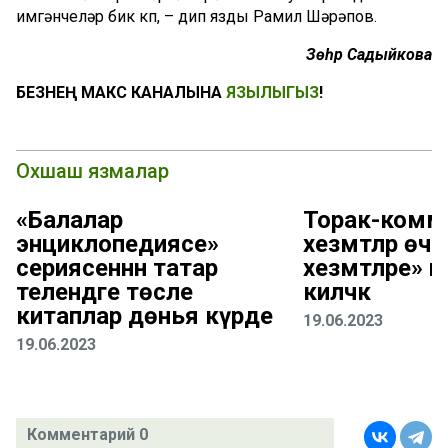
имгәнүчеләр бик күп, – дип язды Рамил Шәрәпов.
Зөһрә Садыйкова
БЕЗНЕҢ МАКС КАНАЛЫНА
ЯЗЫЛЫГЫЗ
!
Охшаш язмалар
«Балалар
Торак-комм
энциклопедиясе»
хезмәтләр өчен
сериясеннән татар
хезмәтләре» 
телендәге төсле
киләчәк
китаплар дөнья күрде
19.06.2023
19.06.2023
Комментарий 0