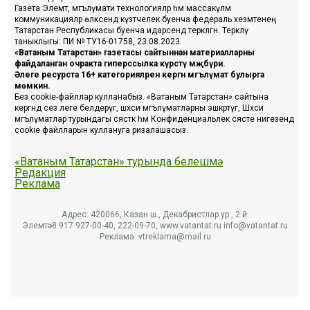
Газета Элемтә, мәгълүмати технологияләр һәм массакүләм
коммуникацияләр өлкәсендә күзәтчелек буенча федераль хезмәтенең
Татарстан Республикасы буенча идарәсендә теркәлгән. Теркәлү
таныклыгы: ПИ № ТУ16-01758, 23.08.2023.
«Ватаным Татарстан» газетасы сайтыннан материалларны
файдаланган очракта гиперссылка күрсәтү мәҗбүри.
Әлеге ресурста 16+ категорияләренә кергән мәгълүмат булырга
мөмкин.
Без cookie-файллар кулланабыз. «Ватаным Татарстан» сайтына
кергәндә сез әлеге белдерүгә, шәхси мәгълүматларны эшкәртүгә, Шәхси
мәгълүматлар турындагы сәясәткә һәм Конфиденциальлек сәясәте нигезендә
cookie файлларын куллануга ризалашасыз.
«Ватаным Татарстан» турында белешмә
Редакция
Реклама
Адрес: 420066, Казан ш., Декабристлар ур., 2 й.
Элемтә: 8 917 927-00-40, 222-09-70, www.vatantat.ru info@vatantat.ru
Реклама: vtreklama@mail.ru