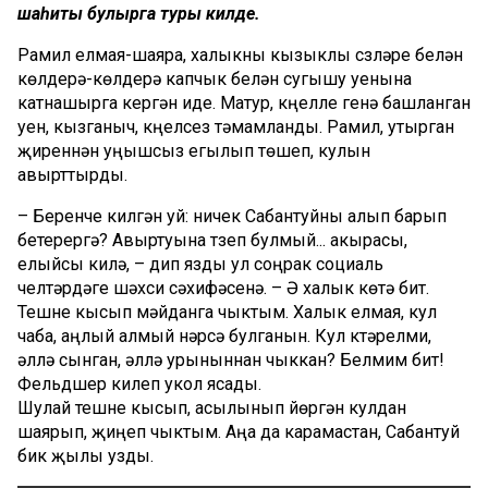
шаһиты булырга туры килде.
Рамил елмая-шаяра, халыкны кызыклы сүзләре белән
көлдерә-көлдерә капчык белән сугышу уенына
катнашырга кергән иде. Матур, күңелле генә башланган
уен, кызганыч, күңелсез тәмамланды. Рамил, утырган
җиреннән уңышсыз егылып төшеп, кулын
авырттырды.
– Беренче килгән уй: ничек Сабантуйны алып барып
бетерергә? Авыртуына түзеп булмый... акырасы,
елыйсы килә, – дип язды ул соңрак социаль
челтәрдәге шәхси сәхифәсенә. – Ә халык көтә бит.
Тешне кысып мәйданга чыктым. Халык елмая, кул
чаба, аңлый алмый нәрсә булганын. Кул күтәрелми,
әллә сынган, әллә урыныннан чыккан? Белмим бит!
Фельдшер килеп укол ясады.
Шулай тешне кысып, асылынып йөргән кулдан
шаярып, җиңеп чыктым. Аңа да карамастан, Сабантуй
бик җылы узды.