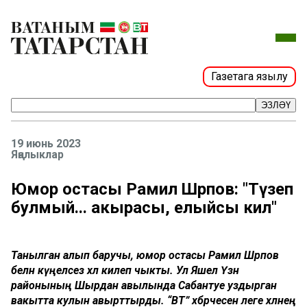
Газетага язылу
ЭЗЛӘҮ
19 июнь 2023
Яңалыклар
Юмор остасы Рамил Шәрәпов: "Түзеп
булмый... акырасы, елыйсы килә"
Танылган алып баручы, юмор остасы Рамил Шәрәпов
белән күңелсез хәл килеп чыкты. Ул Яшел Үзән
районының Шырдан авылында Сабантуе уздырган
вакытта кулын авырттырды. “ВТ” хәбәрчесенә әлеге хәлнең