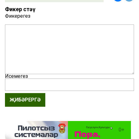
Фикер өстәү
Фикерегез
Исемегез
ҖИБӘРЕРГӘ