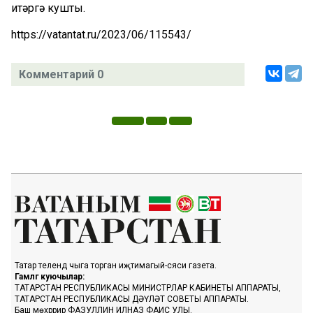
итәргә кушты.
https://vatantat.ru/2023/06/115543/
Комментарий 0
Татар телендә чыга торган иҗтимагый-сәяси газета.
Гамәлгә куючылар:
ТАТАРСТАН РЕСПУБЛИКАСЫ МИНИСТРЛАР КАБИНЕТЫ АППАРАТЫ,
ТАТАРСТАН РЕСПУБЛИКАСЫ ДӘҮЛӘТ СОВЕТЫ АППАРАТЫ.
Баш мөхәррир ФАЗУЛЛИН ИЛНАЗ ФАИС УЛЫ.