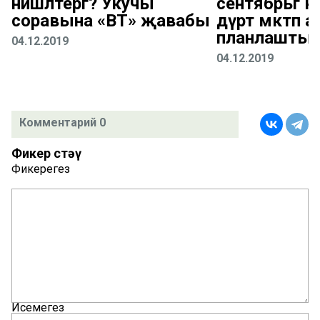
нишләтергә? Укучы
сентябрьгә к
соравына «ВТ» җавабы
дүрт мәктәп а
планлаштыр
04.12.2019
04.12.2019
Комментарий 0
Фикер өстәү
Фикерегез
Исемегез