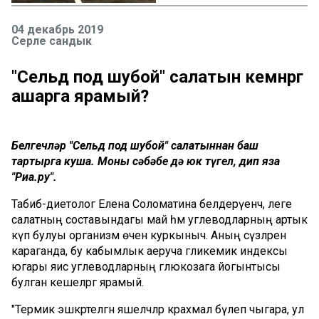
04 декабрь 2019
Серле сандык
"Сельд под шубой" салатын кемнәргә
ашарга ярамый?
Белгечләр "Сельд под шубой" салатыннан баш
тартырга куша. Моның сәбәбе дә юк түгел, дип яза
"Риа.ру".
Табиб-диетолог Елена Соломатина белдерүенчә, әлеге
салатның составындагы май һәм углеводларның артык
күп булуы организм өчен куркыныч. Аның сүзләренә
караганда, бу кабымлык аеруча гликемик индексы
югары яисә углеводларның глюкозага йогынтысы
булган кешеләргә ярамый.
"Термик эшкәртелгән яшелчәләр крахмал бүлеп чыгара, ул