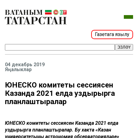
Газетага язылу
ЭЗЛӘҮ
04 декабрь 2019
Яңалыклар
ЮНЕСКО комитеты сессиясен
Казанда 2021 елда уздырырга
планлаштыралар
ЮНЕСКО комитеты сессиясен Казанда 2021 елда
уздырырга планлаштыралар. Бу хакта «Казан
университетының астрономия обсерваторияләре»