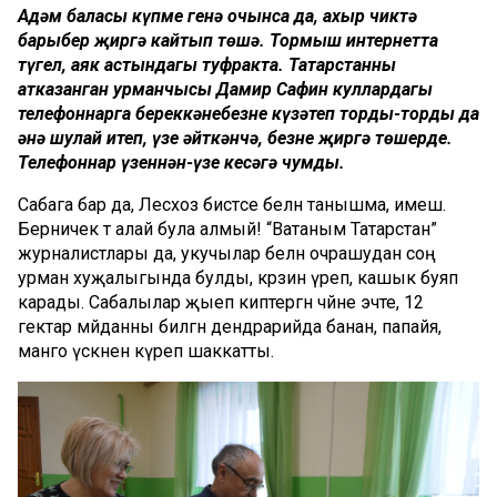
Адәм баласы күпме генә очынса да, ахыр чиктә
барыбер җиргә кайтып төшә. Тормыш интернетта
түгел, аяк астындагы туфракта. Татарстанның
атказанган урманчысы Дамир Сафин куллардагы
телефоннарга береккәнебезне күзәтеп торды-торды да
әнә шулай итеп, үзе әйткәнчә, безне җиргә төшерде.
Телефоннар үзеннән-үзе кесәгә чумды.
Сабага бар да, Лесхоз бистәсе белән танышма, имеш.
Берничек тә алай була алмый! “Ватаным Татарстан”
журналистлары да, укучылар белән очрашудан соң
урман хуҗалыгында булды, кәрзин үреп, кашык буяп
карады. Сабалылар җыеп киптергән чәйне эчте, 12
гектар мәйданны биләгән дендрарийда банан, папайя,
манго үскәнен күреп шаккатты.