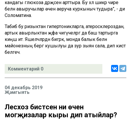
кандагы глюкоза дәрәҗәсен арттыра. Бу хәл шикәр чире
белән авыручылар өчен аеруча куркыныч тудыра”, - ди
Соломатина.
Табиб бу ризыктан гипертоникларга, атеросклероздан,
артык авырлыктан җәфа чигүчеләргә да баш тартырга
киңәш итә. Яшелчәләрдән бигрәк, монда балык белән
майонезның бергә кушылуы да зур зыян сала, дип кисәтә
белгеч.
Комментарий 0
04 декабрь 2019
Җәмгыять
Лесхоз бистәсен ни өчен
могҗизалар кыры дип атыйлар?