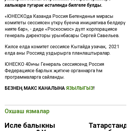
халыкара түгәрәк өстәлендә билгеле булды.
«ЮНЕСКОда Казанда Россия Бөтендөнья мирасы
комитеты сессиясен үткәрү буенча инициатива белдерү
нияте бар», - диде «Роскосмос» дәүләт корпорациясе
генераль директоры урынбасары Сергей Савельев.
Киләсе елда комитет сессиясе Кытайда узачак, ә 2021
елда аны Россиядә уздырырга планлаштыралар.
ЮНЕСКО 40нчы Генераль сессиясендә Россия
Федерациясе барлык җитәкче органнарга һәм
программаларга сайланды.
БЕЗНЕҢ МАКС КАНАЛЫНА
ЯЗЫЛЫГЫЗ
!
Охшаш язмалар
Исле балыкны
Татарстанда