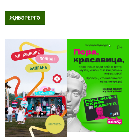
ҖИБӘРЕРГӘ