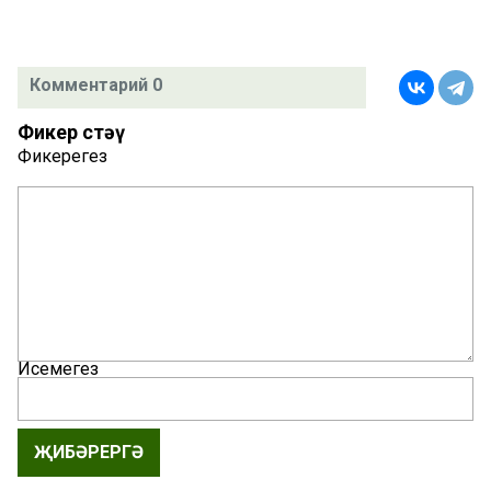
Комментарий 0
Фикер өстәү
Фикерегез
Исемегез
ҖИБӘРЕРГӘ