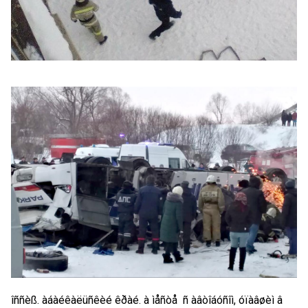
îññèß. àáàéêàëüñêèé êðàé. à ìåñòå  ñ àâòîáóñîì, óïàâøèì â