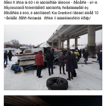
ðåêó ñ ìîñòà íà 60-ì êì àâòîäîðîãè îãîéòóé - ðåòåíñê - ëî÷è. 
ðåçóëüòàòå ñòîëêíîâåíèß àâòîáóñà, ñëåäîâàâøåãî èç
ðåòåíñêà â èòó, è àâòîìîáèëß Kia Granbird ïîãèáëî áîëåå 10
÷åëîâåê. ðåññ-ñëóæáà   îññèè ïî àáàéêàëüñêìó êðàþ/