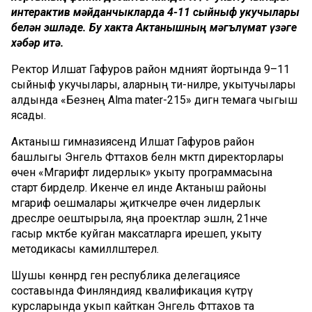
интерактив мәйданчыкларда 4-11 сыйныф укучылары
белән эшләде. Бу хакта Актанышның мәгълүмат үзәге
хәбәр итә.
Ректор Илшат Гафуров район мәдәният йортында 9–11
сыйныф укучылары, аларның әти-әниләре, укытучылары
алдында «Безнең Alma mater-215» дигән темага чыгыш
ясады.
Актаныш гимназиясендә Илшат Гафуров район
башлыгы Энгель Фәттахов белән мәктәп директорлары
өчен «Мәгарифтә лидерлык» укыту программасына
старт бирделәр. Икенче ел инде Актаныш районы
мәгариф оешмалары җитәкчеләре өчен лидерлык
дәресләре оештырыла, яңа проектлар эшләнә, 21нче
гасыр мәктәбе куйган максатларга ирешеп, укыту
методикасы камилләштерелә.
Шушы көннәрдә генә республика делегациясе
составында Финляндиядә квалификация күтәрү
курсларында укып кайткан Энгель Фәттахов та