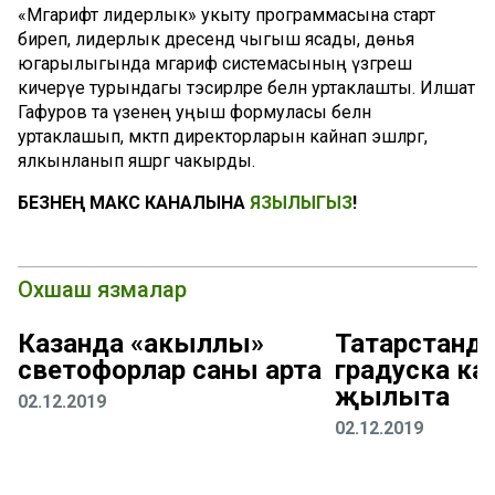
«Мәгарифтә лидерлык» укыту программасына старт
биреп, лидерлык дәресендә чыгыш ясады, дөнья
югарылыгында мәгариф системасының үзгәреш
кичерүе турындагы тәэсирләре белән уртаклашты. Илшат
Гафуров та үзенең уңыш формуласы белән
уртаклашып, мәктәп директорларын кайнап эшләргә,
ялкынланып яшәргә чакырды.
БЕЗНЕҢ МАКС КАНАЛЫНА
ЯЗЫЛЫГЫЗ
!
Охшаш язмалар
Казанда «акыллы»
Татарстанда
светофорлар саны арта
градуска ка
җылыта
02.12.2019
02.12.2019