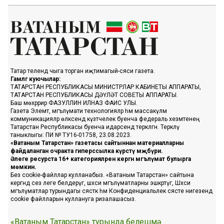
Татар телендә чыга торган иҗтимагый-сәяси газета.
Гамәлгә куючылар:
ТАТАРСТАН РЕСПУБЛИКАСЫ МИНИСТРЛАР КАБИНЕТЫ АППАРАТЫ,
ТАТАРСТАН РЕСПУБЛИКАСЫ ДӘҮЛӘТ СОВЕТЫ АППАРАТЫ.
Баш мөхәррир ФАЗУЛЛИН ИЛНАЗ ФАИС УЛЫ.
Газета Элемтә, мәгълүмати технологияләр һәм массакүләм
коммуникацияләр өлкәсендә күзәтчелек буенча федераль хезмәтенең
Татарстан Республикасы буенча идарәсендә теркәлгән. Теркәлү
таныклыгы: ПИ № ТУ16-01758, 23.08.2023.
«Ватаным Татарстан» газетасы сайтыннан материалларны
файдаланган очракта гиперссылка күрсәтү мәҗбүри.
Әлеге ресурста 16+ категорияләренә кергән мәгълүмат булырга
мөмкин.
Без cookie-файллар кулланабыз. «Ватаным Татарстан» сайтына
кергәндә сез әлеге белдерүгә, шәхси мәгълүматларны эшкәртүгә, Шәхси
мәгълүматлар турындагы сәясәткә һәм Конфиденциальлек сәясәте нигезендә
cookie файлларын куллануга ризалашасыз.
«Ватаным Татарстан» турында белешмә