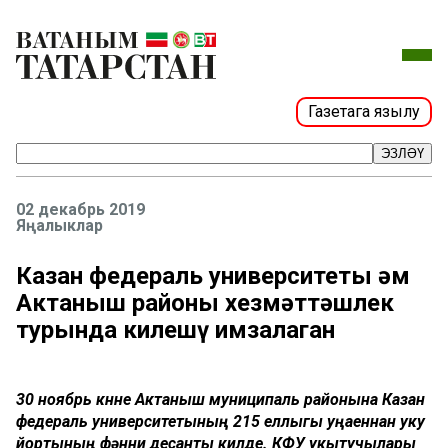
Газетага язылу
ЭЗЛӘҮ
02 декабрь 2019
Яңалыклар
Казан федераль университеты һәм
Актаныш районы хезмәттәшлек
турында килешү имзалаган
30 ноябрь көнне Актаныш муниципаль районына Казан
федераль университетының 215 еллыгы уңаеннан уку
йортының фәнни десанты килде. КФУ укытучылары