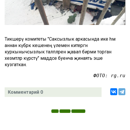
Тикшерү комитеты "Cаксызлык аркасында ике һәм
аннан күбрәк кешенең үлеменә китергән
куркынычсызлык таләпләренә җавап бирми торган
хезмәтләр күрсәтү" маддәсе буенча җинаять эше
кузгаткан.
ФОТО: rg.ru
Комментарий 0