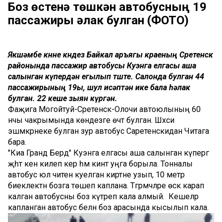
Боз өстенә төшкән автобусның 19
пассажиры һәлак булган (ФОТО)
Якшәмбе көнне көндез Байкал аръягы краеның Сретенск
районында пассажир автобусы Куэнга елгасы аша
салынган күпердән егылып төште. Салонда булган 44
пассажирының 19ы, шул исәптән ике бала һәлак
булган. 22 кеше зыян күргән.
Фаҗига Могойтуй-Сретенск-Олочи автоюлының 60
нчы чакрымында көндезге өчтә булган. Шәхси
эшмәкәрнеке булган зур автобус Саретенскидан Читага
бара.
"Киа Гранд Берд" Куэнга елгасы аша салынган күпергә
җәһәт кенә килеп керә һәм кинәт уңга борыла. Тонналы
автобус юл читенә куелган киртәне узып, 10 метр
биеклектән бозга төшеп каплана. Тәгәрмәчләре өскә карап
калган автобусны боз күтәреп кала алмый. Кешеләр
капланган автобус белән боз арасында кысылып кала.