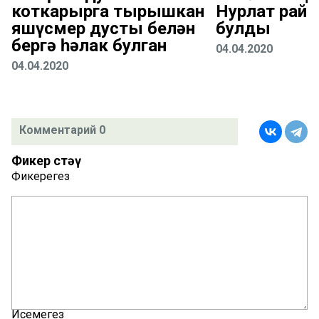
коткарырга тырышкан
Нурлат рай
яшүсмер дусты белән
булды
бергә һәлак булган
04.04.2020
04.04.2020
Комментарий 0
Фикер өстәү
Фикерегез
Исемегез