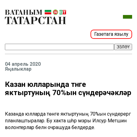
Газетага язылу
ЭЗЛӘҮ
04 апрель 2020
Яңалыклар
Казан юлларында төнге
яктыртуның 70%ын сүндерәчәкләр
Казанда юлларда төнге яктыртуның 70%ын сүндерергә
планлаштыралар. Бу хакта шәһәр мэры Илсур Метшин
волонтерлар белән очрашуда белдерде.