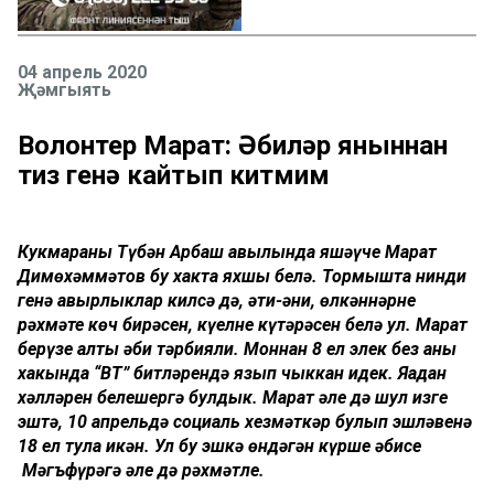
04 апрель 2020
Җәмгыять
Волонтер Марат: Әбиләр яныннан
тиз генә кайтып китмим
Кукмараның Түбән Арбаш авылында яшәүче Марат
Димөхәммәтов бу хакта яхшы белә. Тормышта нинди
генә авырлыклар килсә дә, әти-әни, өлкәннәрнең
рәхмәте көч бирәсен, күңелне күтәрәсен белә ул. Марат
берүзе алты әби тәрбияли. Моннан 8 ел элек без аның
хакында “ВТ” битләрендә язып чыккан идек. Яңадан
хәлләрен белешергә булдык. Марат әле дә шул изге
эштә, 10 апрельдә социаль хезмәткәр булып эшләвенә
18 ел тула икән. Ул бу эшкә өндәгән күрше әбисе
Мәгъфүрәгә әле дә рәхмәтле.