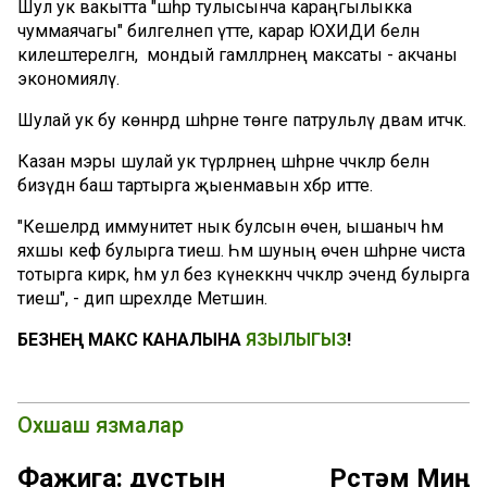
Шул ук вакытта "шәһәр тулысынча караңгылыкка
чуммаячагы" билгеләнеп үтте, карар ЮХИДИ белән
килештерелгән, ә мондый гамәлләрнең максаты - акчаны
экономияләү.
Шулай ук бу көннәрдә шәһәрне төнге патрульләү дәвам итәчәк.
Казан мэры шулай ук түрәләрнең шәһәрне чәчәкләр белән
бизәүдән баш тартырга җыенмавын хәбәр итте.
"Кешеләрдә иммунитет нык булсын өчен, ышаныч һәм
яхшы кәеф булырга тиеш. Һәм шуның өчен шәһәрне чиста
тотырга кирәк, һәм ул без күнеккәнчә чәчәкләр эчендә булырга
тиеш", - дип шәрехләде Метшин.
БЕЗНЕҢ МАКС КАНАЛЫНА
ЯЗЫЛЫГЫЗ
!
Охшаш язмалар
Фаҗига: дустын
Рөстәм Миңн