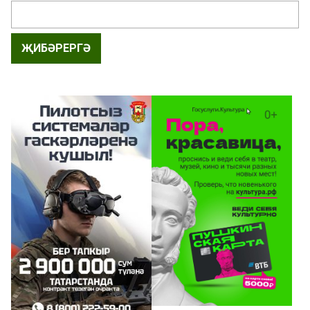
ҖИБӘРЕРГӘ