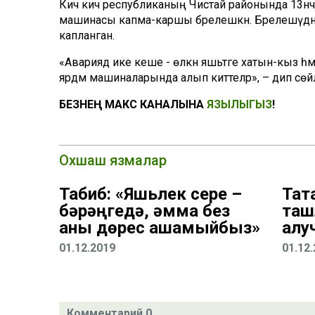
Кичә кич республиканың Чистай районында 13н
машинасы капма-каршы бәрелешкән. Бәрелешүдән 
капланган.
«Авариядә ике кеше - өлкән яшьтәге хатын-кыз һ
ярдәм машиналарында алып киттеләр», – дип сөйл
БЕЗНЕҢ МАКС КАНАЛЫНА
ЯЗЫЛЫГЫЗ
!
Охшаш язмалар
Табиб: «Яшьлек сере –
Тат
бәрәңгедә, әмма без
таш
аны дөрес ашамыйбыз»
алу
01.12.2019
01.12
Комментарий 0