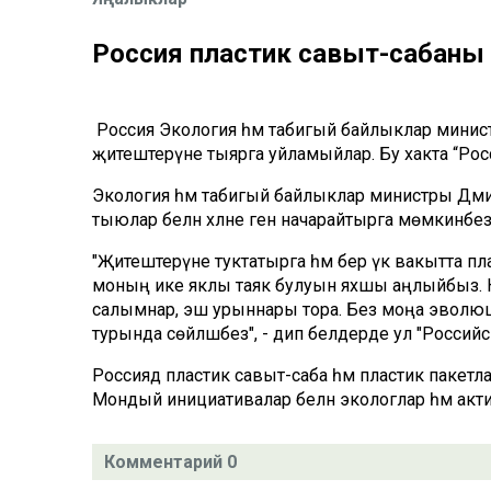
Россия пластик савыт-сабаны
Россия Экология һәм табигый байлыклар министр
җитештерүне тыярга уйламыйлар. Бу хакта “Россий
Экология һәм табигый байлыклар министры Дмит
тыюлар белән хәлне генә начарайтырга мөмкинбез
"Җитештерүне туктатырга һәм бер үк вакытта п
моның ике яклы таяк булуын яхшы аңлыйбыз. К
салымнар, эш урыннары тора. Без моңа эволюцион 
турында сөйләшәбез", - дип белдерде ул "Россий
Россиядә пластик савыт-саба һәм пластик пакетл
Мондый инициативалар белән экологлар һәм акти
Комментарий 0