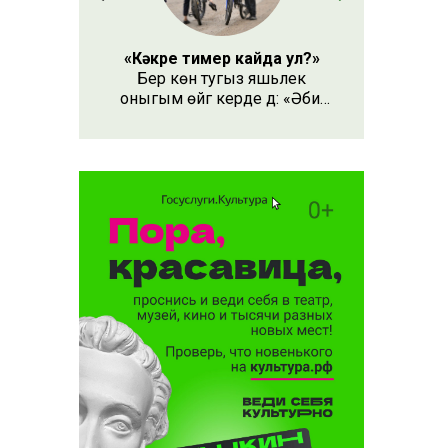
«Кәкре тимер кайда ул?»
Бер көн тугыз яшьлек
оныгым өйгә керде дә: «Әби,
безнең кәкре тимер кайда
ул?» – дип сорады.