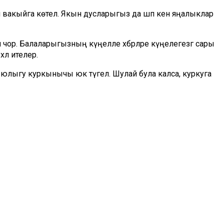
дәй вакыйга көтелә. Якын дусларыгыз да шәп кенә яңалыклар
 чор. Балаларыгызның күңелле хәбәрләре күңелегезгә сары
хәл ителер.
лыгу куркынычы юк түгел. Шулай була калса, куркуга
ыз да сез аны!
ьәләләрнең очына чыгып, җитәкчегездән мактау сүзләре
Хисләрне яңартып җибәрү турында уйланырга кирәк, дип киңәш
 өчен байтак кына сәбәпләр чыгар. Иң мөһиме – кызып
 тыйнаклык, оялчанлыкны онытып торыгыз: һич
ләнергә мөмкин бу.
? Шулай икән, яңасын эзләү өчен моннан да шәбрәк вакыт