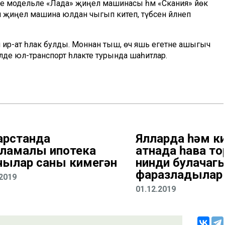
че модельле «Лада» җиңел машинасы һәм «Скания» йөк
җиңел машина юлдан чыгып китеп, түбәсенә әйләнеп
әм ир-ат һәлак булды. Моннан тыш, өч яшь егетне ашыгыч
әде юл-транспорт һәлакәте турында шаһитлар.
арстанда
Ялларда һәм к
ламалы ипотека
атнада һава 
чылар саны кимегән
нинди булачаг
фаразладылар
.2019
01.12.2019