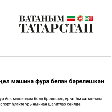
иңел машина фура белән бәрелешкән
р йөк машинасы белән бәрелешеп, ир-ат һәм хатын-кыз
спорт һәлакәте урыныннан шаһитлар сөйләде.