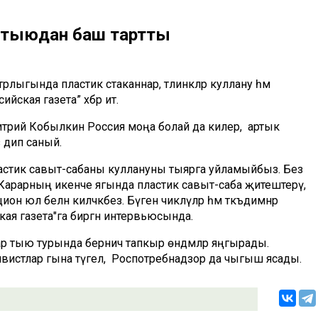
 тыюдан баш тартты
лыгында пластик стаканнар, тәлинкәләр куллану һәм
ская газета” хәбәр итә.
рий Кобылкин Россия моңа болай да килер, ә артык
 дип саный.
ластик савыт-сабаны куллануны тыярга уйламыйбыз. Без
арарның икенче ягында пластик савыт-саба җитештерү,
юл белән киләчәкбез. Бүген чикләүләр һәм тәкъдимнәр
ская газета"га биргән интервьюсында.
ар тыю турында берничә тапкыр өндәмәләр яңгырады.
вистлар гына түгел, ә Роспотребнадзор да чыгыш ясады.