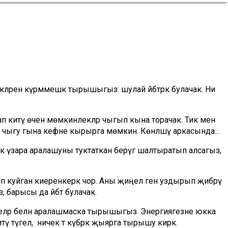
кләрен күрмәмешкә тырышыгыз: шулай әйбәтрәк булачак. Ни
китү өчен мөмкинлекләр чыгып кына торачак. Тик менә
 чыгу гына кәефне кырырга мөмкин. Көнләшү аркасында...
к үзара аралашуны туктаткан берәүгә шалтыратып алсагыз,
п куйган киеренкерәк чор. Аны җиңел генә уздырып җибәрү
 барысы да әйбәт булачак.
еләр белән аралашмаска тырышыгыз. Энергиягезне юкка
тү түгел, ә ничек тә күбрәк җыярга тырышу кирәк.