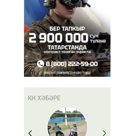
иләсе
торышы
ын
КӨН ХӘБӘРЕ