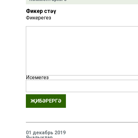
Фикер өстәү
Фикерегез
Исемегез
ҖИБӘРЕРГӘ
01 декабрь 2019
Яңалыклар