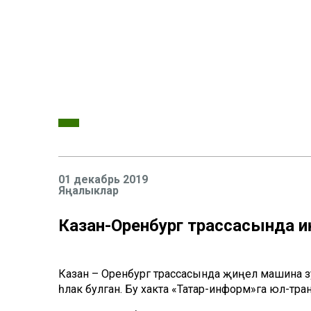
01 декабрь 2019
Яңалыклар
Казан-Оренбург трассасында җ
Казан – Оренбург трассасында җиңел машина зу
һәлак булган. Бу хакта «Татар-информ»га юл-тран