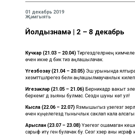
01 декабрь 2019
Җәмгыять
Йолдызнамә | 2 – 8 декабрь
Кучкар (21.03 – 20.04)
Тирәгездәгеләрнең кимчеле
өчен икәне дә бик тиз аңлашылачак.
Үгезбозау (21.04 – 20.05)
Эш урынында ялтырап 
хезмәттәшләрегез белән аңлашылмаучанлык килеп
Игезәкләр (21.05 – 21.06)
Берникадәр вакыт эле
беркемгә дә зыяны булмас. Сездән шуны көтә ул!
Кысла (22.06 – 22.07)
Язмышыгыз үзегезгә әзерлә
өчен күңелегездә тынычлык саклап кала алсагыз,
Арыслан (23.07 – 23.08)
Үзегезгә ошамаган кеш
сарыф итү генә булачак бу. Сезгә хәзер аны исраф и