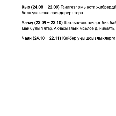
Кыз (24.08 – 22.09)
Гаиләгезгә ямь өстәп җибәрер
белән үзегезне сөендерергә тора.
Үлчәү (23.09 – 23.10)
Шатлык-сөенечләргә бик бай
май булып ятар. Акчасызлык мәсьәләсе дә, ниһаять, 
Чаян (24.10 – 22.11)
Кайбер уңышсызлыкларга ю
сабышу түгел, ә аның сәбәбен табу кирәк. Табачакс
Укчы (23.11 – 21.12)
Эштә шактый ук катлаулы мәс
ишетерсез. Гаиләдә исә – бераз гына торгынлык. 
итә йолдызлар.
Кәҗәмөгез (22.12 – 20.01)
Бу атнада дулкынлану
китеп, ялгышлык эшләп ташламаска!
Сукояр (21.01 – 19.02)
Сәләтегезне күрсәтү өчен
үкенмәячәксез! Искитмәле уңышларның нигезенә әй
Балык (20.02 – 20.03)
Эшегез канәгатьләндермиме
юк. Тик юк-бар тәкъдимнәргә генә саграк карагыз.