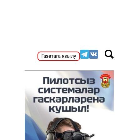
Газетага язылу