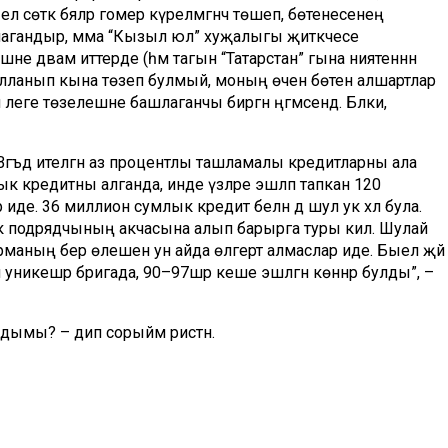
н ел сөткә бәяләр гомер күрелмәгәнчә төшеп, бөтенесенең
йнагандыр, әмма “Кызыл юл” хуҗалыгы җитәкчесе
не дәвам иттерде (һәм тагын “Татарстан” гына ниятеннән
ыялланып кына төзеп булмый, моның өчен бөтен алшартлар
 әлеге төзелешне башлаганчы биргән әңгәмәсендә. Бәлки,
әгъдә ителгән аз процентлы ташламалы кредитларны ала
к кредитны алганда, инде үзләре эшләп тапкан 120
де. 36 миллион сумлык кредит белән дә шул ук хәл була.
 подрядчының акчасына алып барырга туры килә. Шулай
рманың бер өлешен ун айда өлгертә алмаслар иде. Быел җәй
ә уникешәр бригада, 90–97шәр кеше эшләгән көннәр булды”, –
дымы? – дип сорыйм рәистән.
ләдек, – ди ул.
лешенә буаз таналар кертелгән (400 башка тутырачаклар).
ровтан нәселле терлек үстерүче хуҗалыклардан сатып