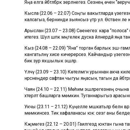
Яңа елга әйбәтләбрәк әзерләнегез. Сезнең өчен “аеруча
Кысла (22.06 – 22.07) Соңгы вакытларда үзегез
калсагыз, бернинди зыянсыз үтәр ул. Өстәвенә әл
Арыслан (23.07 – 23.08) Сөенегез: кара “полоса” 
итегез. Шул шәпкә мәңгелек дуска әйләнердәй яңа 
Кыз (24.08 – 22.09) “Яна” торган барлык эш-гамәлл
канәгатьләнү хисе кичерерсез. Кайчандыр үзегезне 
бик зур яхшылык эшләр.
Үлчәү (23.09 – 23.10) Көтелмәгән урыннан акча ки
нәрсәнеңдер сафтан чыгуы яңасын, тагын да әйбәтрә
Чаян (24.10 – 22.11) Мөһим эшләрегезнең очын
хәтерләтә башларга мөмкин. Туганнарыгыз арасын
Укчы (23.11 – 21.12) Күңелле мәшәкатьләр белән ә
мөмкинсез. Тик хафаланасы юк: сезгә аны белдертәч
Кәҗәмөгез (22.12 – 20.01) Гаиләгездә юктан гына т