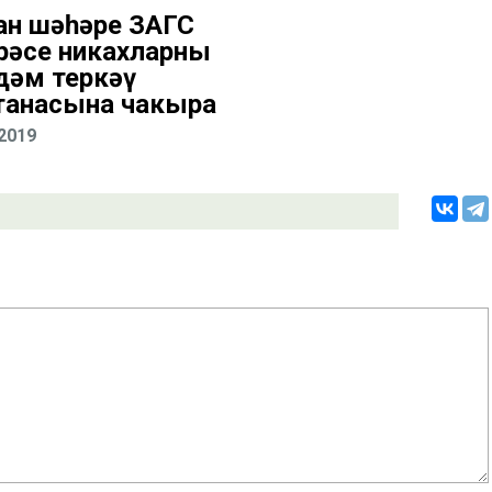
ан шәһәре ЗАГС
рәсе никахларны
дәм теркәү
танасына чакыра
.2019