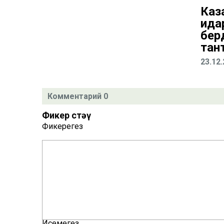
Каз
ида
бер
тан
23.12
Комментарий 0
Фикер өстәү
Фикерегез
Исемегез