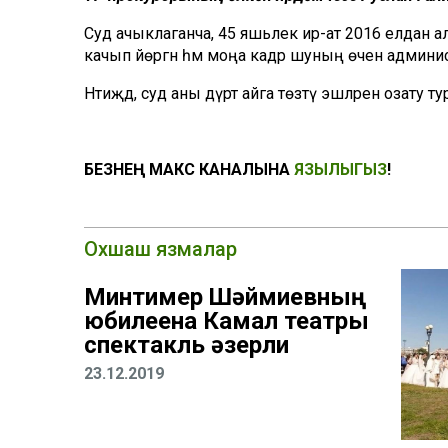
Суд ачыклаганча, 45 яшьлек ир-ат 2016 елдан алып
качып йөргән һәм моңа кадәр шуның өчен админ
Нәтиҗәдә, суд аны дүрт айга төзәтү эшләренә озату 
БЕЗНЕҢ МАКС КАНАЛЫНА
ЯЗЫЛЫГЫЗ
!
Охшаш язмалар
Минтимер Шәймиевның
юбилеена Камал театры
спектакль әзерли
23.12.2019