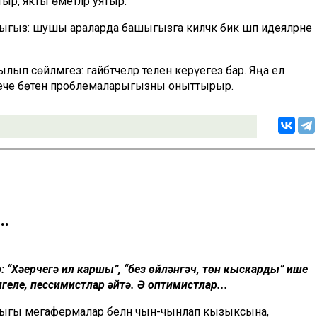
тыр, якты өметләр уятыр.
тотыгыз: шушы араларда башыгызга киләчәк бик шәп идеяләрне
п сөйләмәгез: гайбәтчеләр теленә керүегез бар. Яңа ел
енече бөтен проблемаларыгызны оныттырыр.
..
 “Хәерчегә җил каршы”, “без өйләнгәч, төн кыскарды” ише
геле, пессимистлар әйтә. Ә оптимистлар...
алыгы мегафермалар белән чын-чынлап кызыксына,