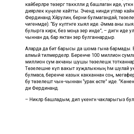
кайберләре төзергә тәвәккәлли дә башлаган иде, үткә
диярлек күңеле кайтты. Эчендә нинди утлар ка
Фердинанд Хәйрулин, берни булмагандай, төзелеш
чигенмәде). “Бу күптәнге хыял иде. Әмма аны х
булырга кирәк, без моңа әзер инде”, – дигән иде ул
чыннан да, бар яктан әзер булганнардыр.
Аларда да бит барысы да шома гына бармады. В
алмый тилмерделәр. Беренче 100 миллион сумлы
миллион сум акчаны шушы төзелешкә тотканнар и
Төзелешне күп вакыт хуҗалыкның һәм шулай ук
булмаса, беренче казык какканнан соң, мегафе
бу төзелештә чын-чыннан “урак өсте” иде. “Көнен
ди Фердинанд.
– Никләр башладым, дип үкенгән чакларыгыз бул
– Үкенмәдем. Артка юл юк, дидек тә, эшләдек тә эш
Нәтиҗәдә 28 ноябрь көнне комплексның беренче ө
183 баш тананы – Свердлау өлкәсеннән, 30ын Ки