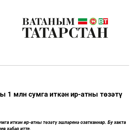
 1 млн сумга җиткән ир-атны төзәтү
га җиткән ир-атны төзәтү эшләренә озатканнар. Бу хакта
в хәбәр итте.