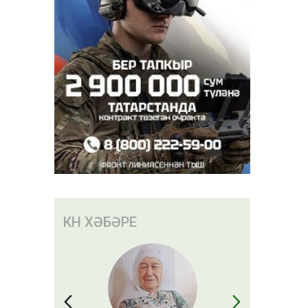
Казанда
кара
КӨН ХӘБӘРЕ
к