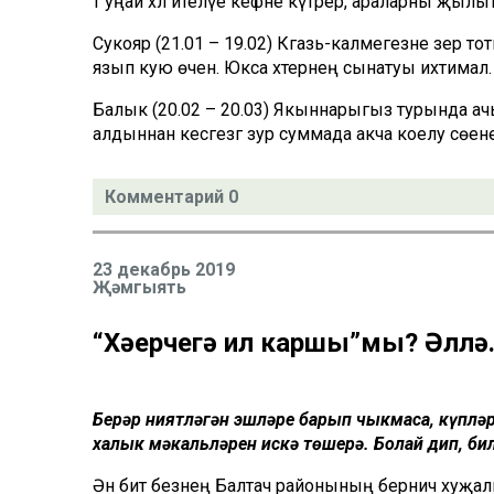
тә уңай хәл ителүе кәефне күтәрер, араларны җылы
Сукояр (21.01 – 19.02) Кәгазь-каләмегезне әзер 
язып кую өчен. Юкса хәтернең сынатуы ихтимал.
Балык (20.02 – 20.03) Якыннарыгыз турында ачылы
алдыннан кесәгезгә зур суммада акча коелу сө
Комментарий 0
23 декабрь 2019
Җәмгыять
“Хәерчегә җил каршы”мы? Әллә.
Берәр ниятләгән эшләре барып чыкмаса, күпләр:
халык мәкальләрен искә төшерә. Болай дип, бил
Әнә бит безнең Балтач районының берничә хуҗ