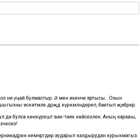
ллә ни уңай булмастыр. Ә менә икенче яртысы... Озын
гызны искитмәле дәрәҗәдә күркәмләндереп, баетып җибәрер.
 ул да булса көнкүрештә вак-төяк көйсезлек. Аның каравы,
зәчәксез!
ң берникадәрен кемнәргәдер аударып калдырудан курыкмагыз.