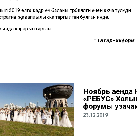
 2019 елга кадәр өч баланы тәрбияләгән өчен акча түләүдән
истратив җаваплылыкка тартылган булган инде.
турында карар чыгарган.
"Татар-информ"
Ноябрь аенда 
«РЕБУС» Халы
форумы узача
23.12.2019