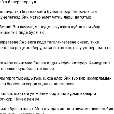
”га әйләнергә тора ул.
не шүрләткән бер вакыйга булып алыр. Тынычлыкта
е күңелегездә бик матур өмет чаткылары да уятыр.
бетәчәк! Эш качмас, ял-күңел ачуларга күбрәк игътибар
танышыгыз пәйда булачак.
әрегезне Яңа елга кадәр төгәлләячәгегезне сизеп, эчке
юкка рәнҗеткән берәү, хатасын аңлап, гафу үтенер һәм... сезгә
леп керү искитмәле Яңа ел алды кәефенә китерер. Көнкүрештә
ген алып кую белән төгәлләнер.
а чыгарга тырышыгыз. Юкса алар бик зур кар йомарламын
нан берсеннән сәеррәк яңалык ишетерсез.
вәрә килеп, шактый ук мөһим бер хәлне күрми калырга
әкләр. Ничек кенә әле!
авыш булып алыр. Менә шунда кинәт кенә акча мәсьәләсенең бик