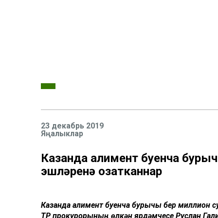
23 декабрь 2019
Яңалыклар
Казанда алимент буенча бурычы
эшләренә озатканнар
Казанда алимент буенча бурычы бер миллион сум
ТР прокурорының өлкән ярдәмчесе Руслан Галие