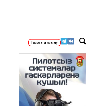
Газетага язылу