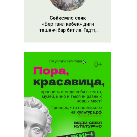
Сөйкемле сөяк
«Бер гаилә кебек» дигән
төшенчә бар бит әле. Гадәттә,
бергә эшләүчеләр турында әйтәләр
аны. Хәтта хастаханәдә
ятучыларга да хас күренеш
бу.