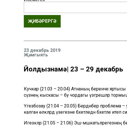
ҖИБӘРЕРГӘ
23 декабрь 2019
Җәмгыять
Йолдызнамә| 23 – 29 декабрь
Кучкар (21.03 – 20.04) Атнаның беренче яртысы ә
сүзнең кыскасы – бу чордагы үзгәрешләр тормышы
Үгезбозау (21.04 – 20.05) Бердәнбер проблема –
калган өлкәләрдә үзегезне бәхетледән бәхетле итеп си
Игезәкләр (21.05 – 21.06) Эш-мәшәкатьләрегезне