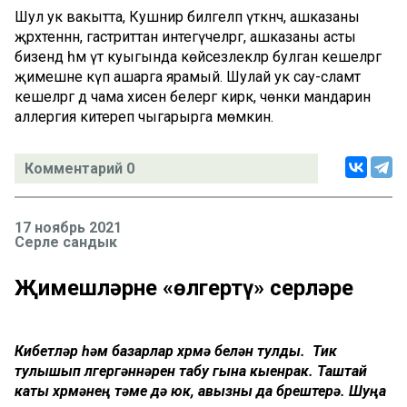
Шул ук вакытта, Кушнир билгеләп үткәнчә, ашказаны
җәрәхәтеннән, гастриттан интегүчеләргә, ашказаны асты
бизендә һәм үт куыгында көйсезлекләр булган кешеләргә
җимешне күп ашарга ярамый. Шулай ук сау-сәламәт
кешеләргә дә чама хисен белергә кирәк, чөнки мандарин
аллергия китереп чыгарырга мөмкин.
Комментарий 0
17 ноябрь 2021
Серле сандык
Җимешләрне «өлгертү» серләре
Кибетләр һәм базарлар хөрмә белән тулды. Тик
тулышып өлгергәннәрен табу гына кыенрак. Таштай
каты хөрмәнең тәме дә юк, авызны да бөрештерә. Шуңа