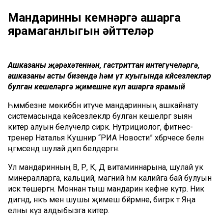
Мандаринны кемнәргә ашарга
ярамаганлыгын әйттеләр
Ашказаны җәрәхәтеннән, гастриттан интегүчеләргә,
ашказаны асты бизендә һәм үт куыгында көйсезлекләр
булган кешеләргә җимешне күп ашарга ярамый
Һәммәбезне мөкиббән итүче мандаринның ашкайнату
системасында көйсезлекләр булган кешеләргә зыян
китерә алуын белүчеләр сирәк. Нутрициолог, фитнес-
тренер Наталья Кушнир “РИА Новости” хәбәрчесе белән
әңгәмәсендә шулай дип белдергән.
Ул мандаринның В, Р, К, Д витаминнарына, шулай ук
минералларга, кальций, магний һәм калийга бай булуын
искә төшергән. Моннан тыш мандарин кәефне күтәрә. Ник
дигәндә, нәкъ менә шушы җимеш бәйрәмне, бигрәк тә Яңа
елны күз алдыбызга китерә.