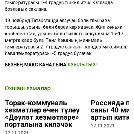
температурасы 1-4 градус тәшкил итәчәк. Юлларда
бозлавык саклана.
19 ноябрьдә Татарстанда аязучан болытлы һава
торышы, урыны белән бераз кар явачак. Җил көньяк-
көнбатыштан, урыны белән тизлеге секундына 15-17
метрга кадәр була. Төнлә һаваның минималь
температурасы 2-7 градус салкын, ә көндез максималь
һава температурасы -5 градус булачак.
БЕЗНЕҢ МАКС КАНАЛЫНА
ЯЗЫЛЫГЫЗ
!
Охшаш язмалар
Торак-коммуналь
Россиядә пе
хезмәтләр өчен түләү
саны 40 ми
«Дәүләт хезмәтләре»
артып киткә
порталына киләчәк
17.11.2021
17.11.2021