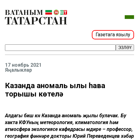
Газетага язылу
ЭЗЛӘҮ
17 ноябрь 2021
Яңалыклар
Казанда аномаль җылы һава
торышы көтелә
Алдагы биш көн Казанда аномаль җылы булачак. Бу
хакта КФУның метеорология, климатология һәм
атмосфера экологиясе кафедрасы мөдире – профессор,
география фәннәре докторы Юрий Переведенцев хәбәр