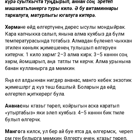
күрә суыткычта туңдырып, аннан соң эретеп
мәшәкатьләнергә туры килә. Ә бу витаминнары
таркалуга, матурлыгы югалуга китерә.
Хөрмә
не өйдә өлгертүнең дөрес ысулы мондыйрак.
Кара капчыкка салып, янына алма куябыз да бүлмә
температурасында тотабыз. Алмадан бүленеп чыккан
этилен көньяк җимешенең тулышып өлгерүенә
китерәчәк. 1 кило хөрмәгә 2–3 алма кирәк. 3–5 көннән соң
хөрмә, йомшарып, аңа татлы тәм керәчәк. Алма урынына
банан кулланырга да мөмкин.
Яңа ел алдыннан нигәдер ананас, манго кебек экзотик
җимешләргә дә күз төшә башлый. Боларын да өйдә
өлгертеп җиткерергә була.
Ананас
ны кәгазьгә төреп, койрыгын аска каратып
«утыртабыз» яки элеп куябыз. 4–5 көннән бик тәмле
булып өлгерәчәк.
Манго
га килсәк, ул бер ай буе ятса да, өлгермәскә, ә череп
әрәм генә булырга мөмкин. Өлгертү өчен, кәгазьгә төреп,