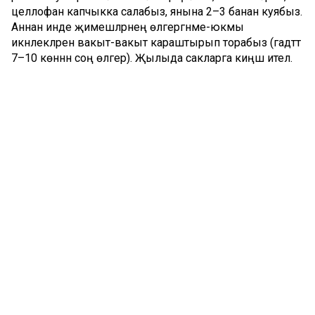
целлофан капчыкка салабыз, янына 2–3 банан куябыз.
Аннан инде җимешләрнең өлгергәнме-юкмы
икәнлекләрен вакыт-вакыт караштырып торабыз (гадәттә
7–10 көннән соң өлгерә). Җылыда сакларга киңәш ителә.
Суыткычка куйганда, манго беркайчан да өлгермәячәк.
Фото: mk.ru
Комментарий 0