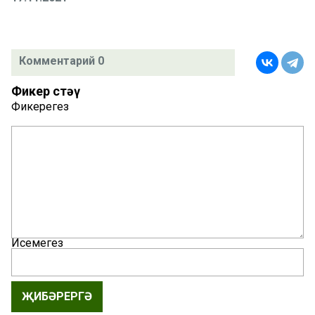
Комментарий 0
Фикер өстәү
Фикерегез
Исемегез
ҖИБӘРЕРГӘ