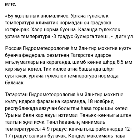
итте.
«Бу җылылык аномалиясе. Уртача тәүлеклек
температура климатик нормадан өч градуска
югарырак. Хәзер норма буенча Казанда тәүлеклек
уртача температура -3 градус булырга тиеш , - дигән ул.
Россия Гидрометеорология һәм әйләнә-тирә мохитне күзәтү
буенча федераль хезмәтнең Татарстан идарәсе
мәгълүматларына караганда, шимбә көнне шәһәрдә 8,5 мм
кар явуы көтелә. Тик киләсе атна башында шәһәргә
суытачак, уртача тәүлеклек температура нормада
булачак.
Татарстан Гидрометеорология һәм әйләнә-тирә мохитне
күзәтү идарәсе фаразына караганда, 18 ноябрьдә
республикада аязучан болытлы һава торышы көтелә.
Урыны белән кар явуы ихтимал. Төньяк-көнчыгыштан
талгын җил исәчәк. Төнлә һаваның минималь
температурасы 4-9 градус, көнчыгыш районнарда 12-
17 градус салкын булачак. Көндез максималь һава