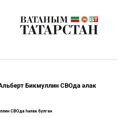
Альберт Бикмуллин СВОда һәлак
ллин СВОда һәлак булган