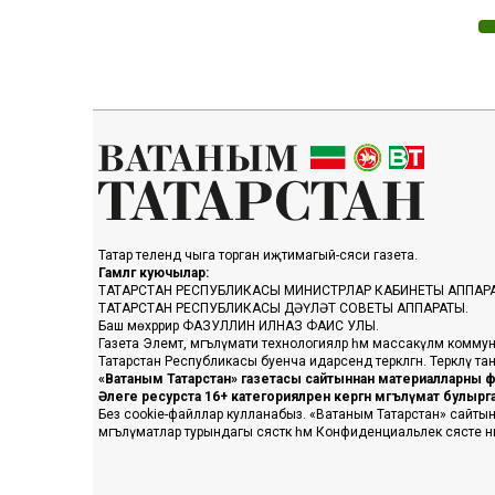
Татар телендә чыга торган иҗтимагый-сәяси газета.
Гамәлгә куючылар:
ТАТАРСТАН РЕСПУБЛИКАСЫ МИНИСТРЛАР КАБИНЕТЫ АППАР
ТАТАРСТАН РЕСПУБЛИКАСЫ ДӘҮЛӘТ СОВЕТЫ АППАРАТЫ.
Баш мөхәррир ФАЗУЛЛИН ИЛНАЗ ФАИС УЛЫ.
Газета Элемтә, мәгълүмати технологияләр һәм массакүләм коммун
Татарстан Республикасы буенча идарәсендә теркәлгән. Теркәлү 
«Ватаным Татарстан» газетасы сайтыннан материалларны фа
Әлеге ресурста 16+ категорияләренә кергән мәгълүмат булыр
Без cookie-файллар кулланабыз. «Ватаным Татарстан» сайтына ке
мәгълүматлар турындагы сәясәткә һәм Конфиденциальлек сәясәте