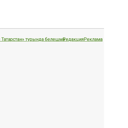
 Татарстан» турында белешмә
Редакция
Реклама