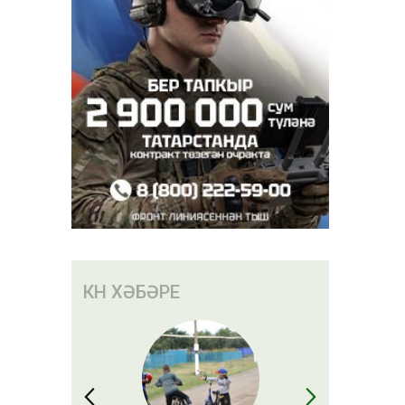
КӨН ХӘБӘРЕ
ләсе
орышы