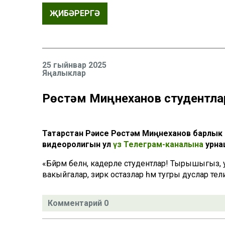
ҖИБӘРЕРГӘ
25 гыйнвар 2025
Яңалыклар
Рөстәм Миңнеханов студентла
Татарстан Рәисе Рөстәм Миңнеханов барлык 
видеоролигын ул
үз Телеграм-каналына
урна
«Бәйрәм белән, кадерле студентлар! Тырышыгыз,
вакыйгалар, зирәк остазлар һәм тугры дуслар те
Комментарий 0