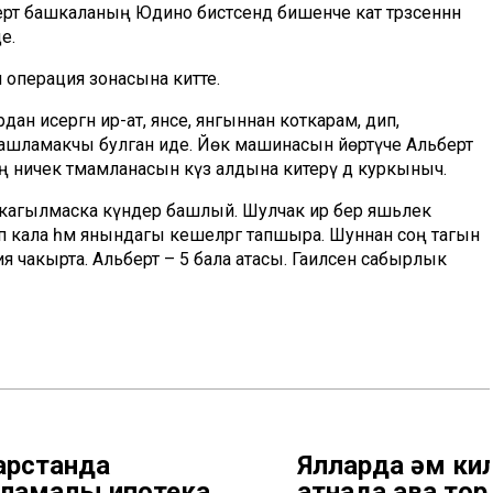
ерт башкаланың Юдино бистәсендә бишенче кат тәрәзәсеннән
е.
и операция зонасына китте.
дан исергән ир-ат, янәсе, янгыннан коткарам, дип,
н ташламакчы булган иде. Йөк машинасын йөртүче Альберт
ң ничек тәмамланасын күз алдына китерү дә куркыныч.
а кагылмаска күндерә башлый. Шулчак ир бер яшьлек
ып кала һәм янындагы кешеләргә тапшыра. Шуннан соң тагын
я чакырта. Альберт – 5 бала атасы. Гаиләсенә сабырлык
арстанда
Ялларда һәм ки
ламалы ипотека
атнада һава т