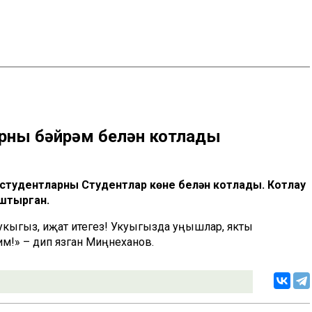
рны бәйрәм белән котлады
студентларны Студентлар көне белән котлады. Котлау
штырган.
 укыгыз, иҗат итегез! Укуыгызда уңышлар, якты
лим!» – дип язган Миңнеханов.