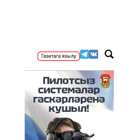
Газетага язылу