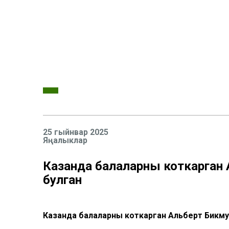
25 гыйнвар 2025
Яңалыклар
Казанда балаларны коткарган 
булган
Казанда балаларны коткарган Альберт Бикму