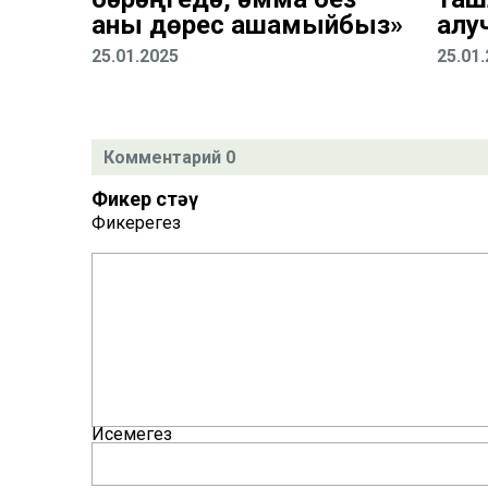
аны дөрес ашамыйбыз»
алу
25.01.2025
25.01
Комментарий 0
Фикер өстәү
Фикерегез
Исемегез