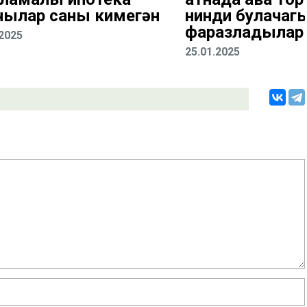
чылар саны кимегән
нинди булачаг
фаразладылар
.2025
25.01.2025