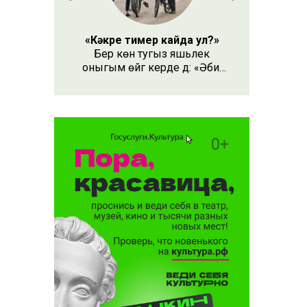
ын
«Кәкре тимер кайда ул?»
Бер көн тугыз яшьлек
оныгым өйгә керде дә: «Әби,
безнең кәкре тимер кайда
ул?» – дип сорады.