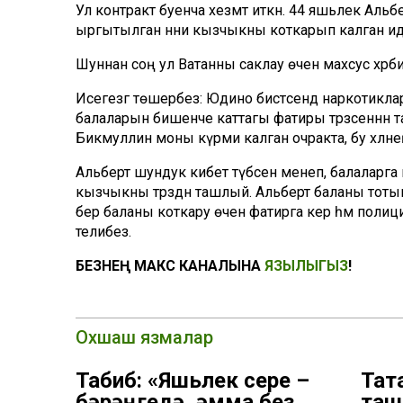
Ул контракт буенча хезмәт иткән. 44 яшьлек Альб
ыргытылган нәни кызчыкны коткарып калган ид
Шуннан соң ул Ватанны саклау өчен махсус хәрб
Исегезгә төшерәбез: Юдино бистәсендә наркотиклар
балаларын бишенче каттагы фатиры тәрәзәсеннә
Бикмуллин моны күрми калган очракта, бу хәлне
Альберт шундук кибет түбәсенә менеп, балаларг
кызчыкны тәрәзәдән ташлый. Альберт баланы тот
бер баланы коткару өчен фатирга керә һәм полици
телибез.
БЕЗНЕҢ МАКС КАНАЛЫНА
ЯЗЫЛЫГЫЗ
!
Охшаш язмалар
Табиб: «Яшьлек сере –
Тат
бәрәңгедә, әмма без
таш