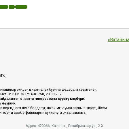
«Ватаным
АТЫ,
икацияләр өлкәсендә күзәтчелек буенча федераль хезмәтенең
таныклыгы: ПИ № ТУ16-01758, 23.08.2023.
йдаланган очракта гиперссылка күрсәтү мәҗбүри.
га мөмкин.
ргәндә сез әлеге белдерүгә, шәхси мәгълүматларны эшкәртүгә, Шәхси
 нигезендә cookie файлларын куллануга ризалашасыз.
Адрес: 420066, Казан ш., Декабристлар ур., 2 й.