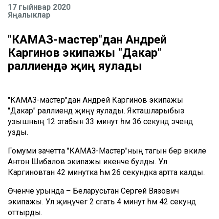
17 гыйнвар 2020
Яңалыклар
"КАМАЗ-мастер"дан Андрей
Каргинов экипажы "Дакар"
раллиендә җиңү яулады
"КАМАЗ-мастер"дан Андрей Каргинов экипажы
"Дакар" раллиендә җиңү яулады. Якташларыбыз
узышның 12 этабын 33 минут һәм 36 секунд эчендә
узды.
Гомуми зачетта "КАМАЗ-Мастер"ның тагын бер вәкиле
Антон Шибалов экипажы икенче булды. Ул
Каргиновтан 42 минутка һәм 26 секундка артта калды.
Өченче урында – Беларусьтан Сергей Вязович
экипажы. Ул җиңүчегә 2 сәгать 4 минут һәм 42 секунд
оттырды.