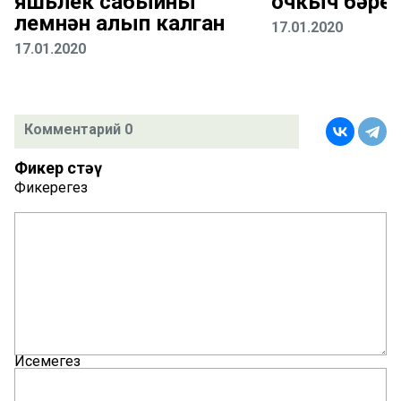
яшьлек сабыйны
очкыч бәре
үлемнән алып калган
17.01.2020
17.01.2020
Комментарий 0
Фикер өстәү
Фикерегез
Исемегез