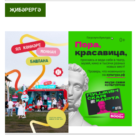
ҖИБӘРЕРГӘ