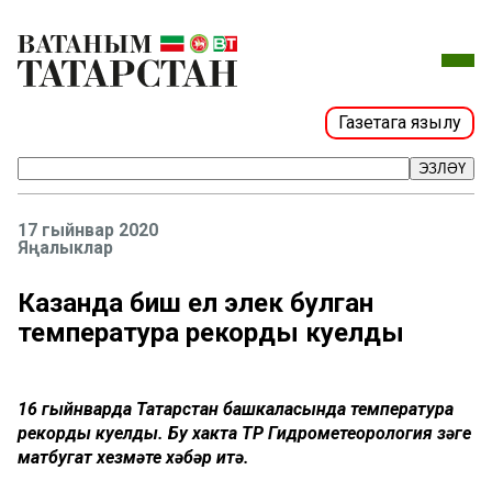
Газетага язылу
ЭЗЛӘҮ
17 гыйнвар 2020
Яңалыклар
Казанда биш ел элек булган
температура рекорды куелды
16 гыйнварда Татарстан башкаласында температура
рекорды куелды. Бу хакта ТР Гидрометеорология үзәге
матбугат хезмәте хәбәр итә.