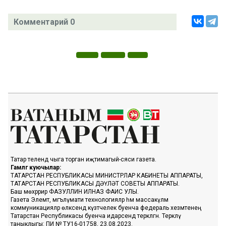
Комментарий 0
Татар телендә чыга торган иҗтимагый-сәяси газета.
Гамәлгә куючылар:
ТАТАРСТАН РЕСПУБЛИКАСЫ МИНИСТРЛАР КАБИНЕТЫ АППАРАТЫ,
ТАТАРСТАН РЕСПУБЛИКАСЫ ДӘҮЛӘТ СОВЕТЫ АППАРАТЫ.
Баш мөхәррир ФАЗУЛЛИН ИЛНАЗ ФАИС УЛЫ.
Газета Элемтә, мәгълүмати технологияләр һәм массакүләм
коммуникацияләр өлкәсендә күзәтчелек буенча федераль хезмәтенең
Татарстан Республикасы буенча идарәсендә теркәлгән. Теркәлү
таныклыгы: ПИ № ТУ16-01758, 23.08.2023.