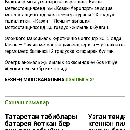
Белгечләр мәгълүматларына караганда, Казан
метеостанциясендә һәм «Казан-Аэропорт» авиация
метеостанциясендә һава температурасы 2,3 градус
тәшкил иткән, ә «Казан — Лачын» авиация
метеостанциясендә 2,6 градус җылылык булган.
Элеккеге максималь күрсәткечне белгечләр 2015 елда
Казан — Лачын метеостанциясендә теркәгән — ул вакытта
термометр баганасы 2 градуска югарырак булган.
Элегрәк аномаль җылылык аркасында өч боз кичүе
ябылганлыгы хәбәр ителгән иде.
БЕЗНЕҢ МАКС КАНАЛЫНА
ЯЗЫЛЫГЫЗ
!
Охшаш язмалар
Татарстан табиблары
Узган төндә
батарея йоткан бер
күгеннән пи