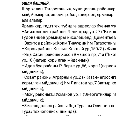
эшли башлый.
Шәһәр халкы Татарстанның муниципаль районнарынн
май, йомырка, яшелчәләр, бал, шикәр, он, ярмала
ала алалар.
Ярминкәләр, гадәттәгечә, түбәндәге адреслар буенча уз
–Авиатөзелеш районы:Ленинград ур.,27 (“Бәхет
Гудованцев урамнары киселешендә, Дементьев у
–Вахитов районы:Кәрим Тинчурин һәм Татарстан 
–Киров районы:Кызыл Кокшай ур.,150/2 («Җиләкле
–Яңа Савин районы:Хөсәен Ямашев пр.,71а (“Бә
ур.,10 (чатыр корылган мәйданчык);
–Идел буе районы:Р. Зорге ур.,66, корп.1(парко
мәйданчык);
–Совет районы:Аграрный ур.,2 («Казан» агросәнә
корылган мәйданчык) һәм Липатов ур.,7 (чатыр к
мәйданчык);
–Мәскәү районы:Ш.Усманов ур.,1 (Энергетиклар һ
мәйданчык);
–Зеленодольск районы:Яңа Тура һәм Осиново пос
Тура» технополисы янында);