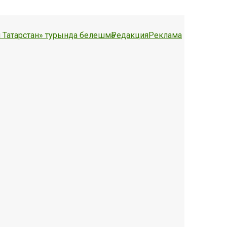
 Татарстан» турында белешмә
Редакция
Реклама