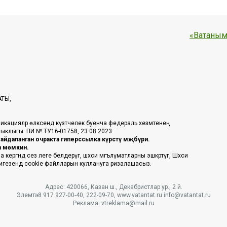
«Ватаным
АТЫ,
икацияләр өлкәсендә күзәтчелек буенча федераль хезмәтенең
таныклыгы: ПИ № ТУ16-01758, 23.08.2023.
йдаланган очракта гиперссылка күрсәтү мәҗбүри.
га мөмкин.
ргәндә сез әлеге белдерүгә, шәхси мәгълүматларны эшкәртүгә, Шәхси
 нигезендә cookie файлларын куллануга ризалашасыз.
Адрес: 420066, Казан ш., Декабристлар ур., 2 й.
Элемтә: 8 917 927-00-40, 222-09-70, www.vatantat.ru info@vatantat.ru
Реклама: vtreklama@mail.ru