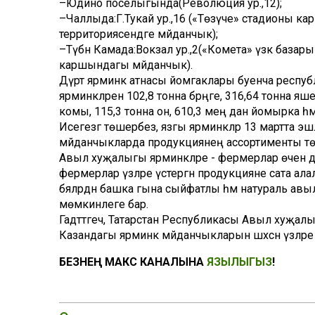
–Юдино поселыгында(Революция ур.,12);
–Чаллыда:Г.Тукай ур.,16 («Төзүче» стадионы к
территориясендәге мәйданчык);
–Түбән Камада:Вокзал ур.,2(«Комета» үзәк базары м
каршындагы мәйданчык).
Дүрт ярминкә атнасы йомгаклары буенча респ
ярминкәләренә 102,8 тонна бәрәңге, 316,64 тонна яше
комы, 115,3 тонна он, 610,3 мең данә йомырка һә
Исегезгә төшерәбез, язгы ярминкәләр 13 мартта эшл
мәйданчыкларда продукциянең ассортименты төрле
Авыл хуҗалыгы ярминкәләре - фермерлар өчен дә,
фермерлар үзләре үстергән продукцияне сата алала
бәяләрдән башка гына сыйфатлы һәм натураль ав
мөмкинлеге бар.
Гадәттәгечә, Татарстан Республикасы Авыл хуҗа
Казандагы ярминкә мәйданчыкларын шәхсән үзләре
БЕЗНЕҢ МАКС КАНАЛЫНА
ЯЗЫЛЫГЫЗ
!