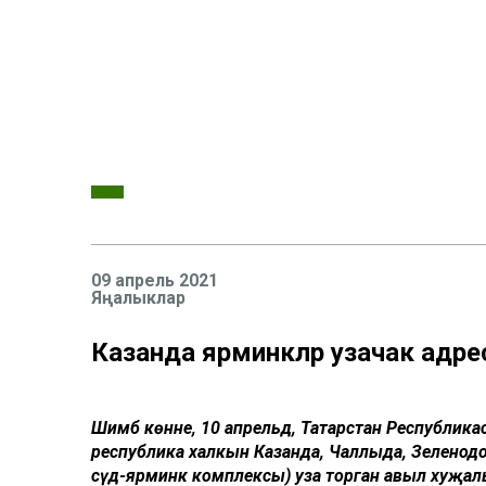
09 апрель 2021
Яңалыклар
Казанда ярминкәләр узачак адре
Шимбә көнне, 10 апрельдә, Татарстан Республи
республика халкын Казанда, Чаллыда, Зеленод
сәүдә-ярминкә комплексы) уза торган авыл хуҗалыгы