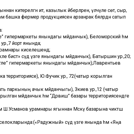
ан китерелгән ит, казылык әйберләрен, үлчәүле сөт, сыр,
р һәм башка фермер продукциясен арзанрак бәяләрдән сатып
а:
ле” гипермаркеты янындагы мәйданчык), Беломорский һәм
р.,7 йорт янында;
урамнары киселешендә;
 бистә» сәүдә үзәге янындагы мәйданчык), Батыршин ур.,20;
хетле” гипермаркеты янындагы мәйданчык);Лаврентьев
вка территориясе), Ю.Фучик ур., 72(чатыр корылган
гать паркының ачык мәйданчыгы), Зәкиев ур.,12 (чатыр
орылган мәйданчык һәм “Дәрвиш” базары территориясендәге
әм Ш.Усманов урамнары ягыннан Мәскәү базарына чиктәш
елокларында:(«Радужный» сәүдә үзәге янында һәм «Яңа