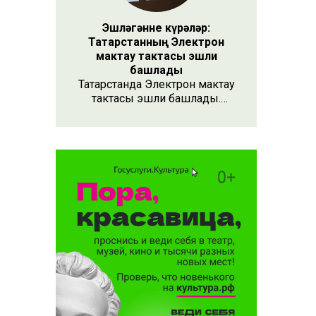
Эшләгәнне күрәләр:
Татарстанның Электрон
мактау тактасы эшли
башлады
Татарстанда Электрон мактау
тактасы эшли башлады.
Хезмәтенә күрә хөрмәт
күрсәтүнең заманча алымы
бу. Анда 15 меңнән артык
кеше турында мәгълүмат
тупланган. Исемлекне ел
саен яңартып торачаклар.
Лаеклыларга исә махсус
таныклык та бирәчәкләр.