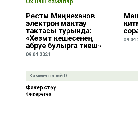
Охшаш язмалар
Рөстәм Миңнеханов
Маш
электрон мактау
кит
тактасы турында:
сор
«Хезмәт кешесенең
09.04
абруе булырга тиеш»
09.04.2021
Комментарий 0
Фикер өстәү
Фикерегез