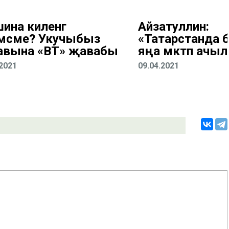
ина киленгә
Айзатуллин:
мәсме? Укучыбыз
«Татарстанда 
авына «ВТ» җавабы
яңа мәктәп ачы
.2021
09.04.2021