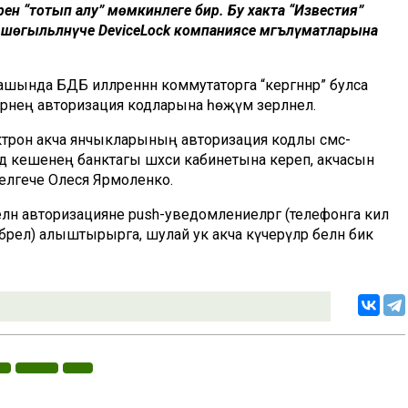
рен “тотып алу” мөмкинлеге бирә. Бу хакта “Известия”
н шөгыльләнүче DeviceLock компаниясе мәгълүматларына
шында БДБ илләреннән коммутаторга “кергәннәр” булса
челәрнең авторизация кодларына һөҗүм әзерләнелә.
ктрон акча янчыкларының авторизация кодлы смс-
ендә кешенең банктагы шәхси кабинетына кереп, акчасын
белгече Олеся Ярмоленко.
ән авторизацияне push-уведомлениеләргә (телефонга килә
релә) алыштырырга, шулай ук акча күчерүләр белән бик