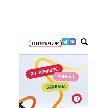
Газетага язылу