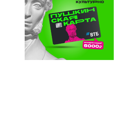
быел биш
лачак»