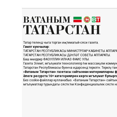
Татар телендә чыга торган иҗтимагый-сәяси газета.
Гамәлгә куючылар:
ТАТАРСТАН РЕСПУБЛИКАСЫ МИНИСТРЛАР КАБИНЕТЫ АППАР
ТАТАРСТАН РЕСПУБЛИКАСЫ ДӘҮЛӘТ СОВЕТЫ АППАРАТЫ.
Баш мөхәррир ФАЗУЛЛИН ИЛНАЗ ФАИС УЛЫ.
Газета Элемтә, мәгълүмати технологияләр һәм массакүләм коммун
Татарстан Республикасы буенча идарәсендә теркәлгән. Теркәлү 
«Ватаным Татарстан» газетасы сайтыннан материалларны фа
Әлеге ресурста 16+ категорияләренә кергән мәгълүмат булыр
Без cookie-файллар кулланабыз. «Ватаным Татарстан» сайтына ке
мәгълүматлар турындагы сәясәткә һәм Конфиденциальлек сәясәте