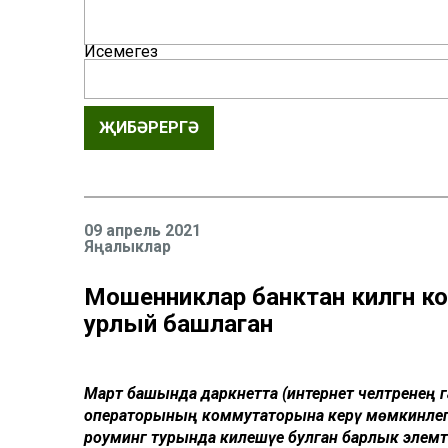
Исемегез
ҖИБӘРЕРГӘ
09 апрель 2021
Яңалыклар
Мошенниклар банктан килгән ко
урлый башлаган
Март башында даркнетта (интернет челтәренең га
операторының коммутаторына керү мөмкинлеген
роуминг турында килешүе булган барлык элемтә