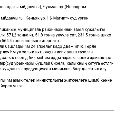
аршындагы мәйданчык), Чулман пр.,(Ипподром
әйданчыгы; Көньяк ур.,1 («Магнит» сәүдә үзәгенә
убликаның муниципаль районнарыннан авыл хуҗалыгы
лчә, 571,2 тонна ит, 51,8 тонна үлчәүле сөт, 231,5 тонна шикәр
м 564,4 тонна ашлык китерелгән.
и башлады һәм 24 апрельгә кадәр дәвам итәчәк. Төрле
чә һәм ул халык ихтыяҗын исәпкә алып төзелгән.
 халык өчен дә бик мөһим ярдәм чарасы, чөнки ярминкәләрдә
р(сәүдә урыннары бушлай бирелә), ә халыкның сатуга өстәлгән
ыл хуҗалыгы продукциясен минималь бәяләрдән сатып алу
лыгы һәм азык-төлек министрлыгы җитәкчелеге шимбә көнне
 йөреп чыга.