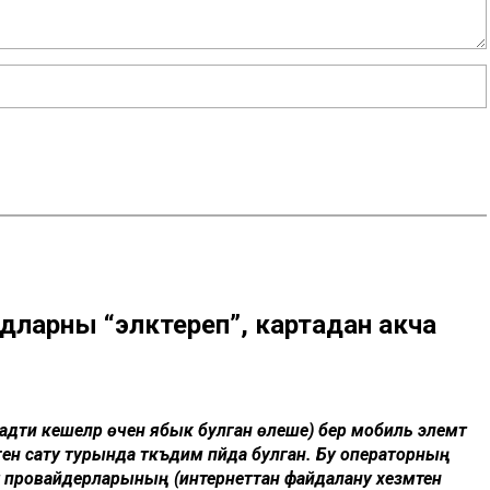
дларны “эләктереп”, картадан акча
дәти кешеләр өчен ябык булган өлеше) бер мобиль элемтә
 сату турында тәкъдим пәйда булган. Бу операторның
 провайдерларының (интернеттан файдалану хезмәтен