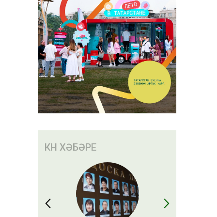
КӨН ХӘБӘРЕ