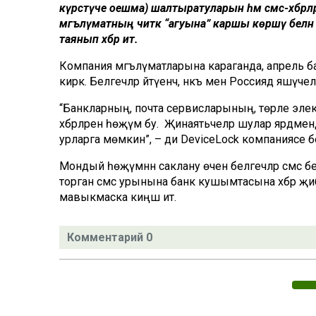
күрсәтүче оешма) шалтыратуларын һәм смс-хәбәрлә
мәгълүматның читкә “агуына” каршы көрәшү белә
таянып хәбәр итә.
Компания мәгълүматларына караганда, апрель ба
кирәк. Белгечләр әйтүенчә, нәкъ менә Россиядә яшәү
“Банкларның, почта сервисларының, төрле эле
хәбәрләренә һөҗүм бу. Җинаятьчеләр шулар ярдәм
урларга мөмкин”, – ди DeviceLock компаниясе 
Мондый һөҗүмнән саклану өчен белгечләр смс бел
торган смс урынына банк кушымтасына хәбәр җибә
мавыкмаска киңәш итә.
Комментарий 0