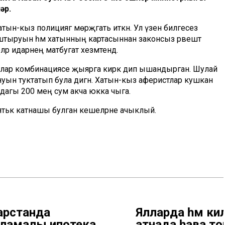
әр.
ын-кыз полициягә мөрәҗәгать иткән. Ул үзенә билгесез
штыруын һәм хатынның картасыннан законсыз рәвештә
еләр идарәнең матбугат хезмәтендә.
ар комбинациясе җыярга кирәк дип ышандырган. Шулай
лынуын туктатып була дигән. Хатын-кыз аферистлар кушкан
дагы 200 мең сум акча юкка чыга.
наятькә катнашы булган кешеләрне ачыклый.
арстанда
Ялларда һәм кил
ламалы ипотека
атнада һава 