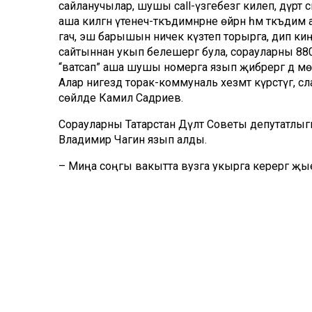
сайланучылар, шушы call-үзә­ге­безгә килеп, дүрт сә­
аша килгән үте­неч-тәкъдимнәрне өй­рәнә һәм тәкъди
гач, эш барышын ничек күзәтеп торырга, дип ки­ң
сайтыннан укып бе­лешергә була, сорауларны 88
“ватсап” аша шушы номерга язып җи­бә­рергә дә мөмк
Алар ни­гездә то­рак-комму­наль хез­мәт күрсә­тү­гә,
сөйләде Камил Садриев.
Сорауларны Татарстан Дәүләт Советы депутатлыг
Владимир Чагин язып алды.
– Миңа соңгы вакытта вузга укырга керергә җыен­га
белгечлек буенча белем алулары гына түгел, укып
алган белеме буенча бер көн эшләмәгән кешеләр д
проблемалар кимер иде. Бу җәһәттә республикаб
спорт һәм җитештерү өлкәсе вәкиле буларак, шушы и
төпле җавап бирермен дип уйлыйм, – дип сөйл
Комментарий 0