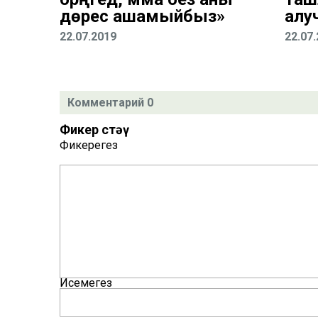
дөрес ашамыйбыз»
алу
22.07.2019
22.07
Комментарий 0
Фикер өстәү
Фикерегез
Исемегез