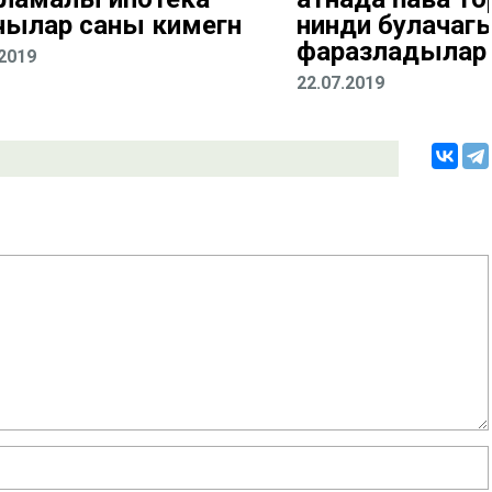
чылар саны кимегән
нинди булачаг
фаразладылар
.2019
22.07.2019