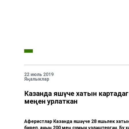
22 июль 2019
Яңалыклар
Казанда яшәүче хатын картада
меңен урлаткан
Аферистлар Казанда яшәүче 28 яшьлек хаты
биреп, аның 200 мең сумын үзләштергән. Бу 