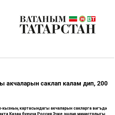
гы акчаларын саклап калам дип, 200
н-кызның картасындагы акчаларын сакларга вәгъдә
хакта Казан буенча Россия Эчке эшләр министрлыгы