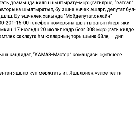
гать дә­вамында килгән шыл­ты­ра­ту-мөрәҗәгать­ләр­не, “ват­сап”
м авторына шыл­тыратып, бу эшне ни­чек эш­ләргә, депутат бул­
әшләшә. Бу эш­чәнлек хакында “Мойдепутат.онлайн”
00-201-16-00 телефон номерына шылтыратып әй­тер­гә яки
ин. 17 июль­дән 20 июль­гә кадәр безгә 308 мө­рәҗә­гать килде.
 сәла­мәтлек саклауга һәм юл­лар­ның торышына бәй­ле, – дип
ына кандидат, “КАМАЗ-­Мастер” командасы җитәк­чесе
н яшьләр күп мөрәҗәгать итә. Яшьләрнең үзләре те­ләгән
 бетергәч, шул юнә­лештә эшләүләре дә мөһим. Ни кызганыч,
ә аз түгел. Яшь кеше булачак һөнәрен дөрес сайласа, бик күп
ыздагы Яшь­ләр министрлыгы бик күпне эшли ала. Мин
ке өлкәне яхшы беләм һәм әлеге җәһәттә күп кенә сорауларга
әде журналистларга автоузышчы.