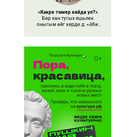
ын
«Кәкре тимер кайда ул?»
Бер көн тугыз яшьлек
оныгым өйгә керде дә: «Әби,
безнең кәкре тимер кайда
ул?» – дип сорады.