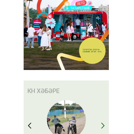
КӨН ХӘБӘРЕ
әсе
торышы