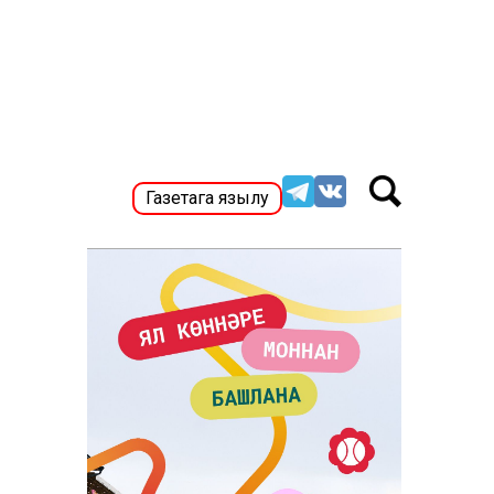
Газетага язылу