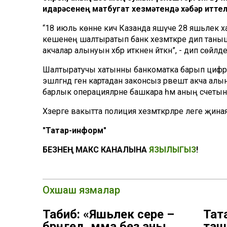
идарәсенең матбугат хезмәтендә хәбәр иттел
“18 июль көнне кич Казанда яшәүче 28 яшьлек хат
кешенең шалтыратып банк хезмәткәре дип таны
акчалар алынуын хәбәр иткәнен әйткән”, - дип сөйләд
Шалтыратучы хатынны банкоматка барып цифрл
эшләгәндә генә картадан законсыз рәвештә акча а
барлык операцияләрне башкара һәм аның счетын
Хәзерге вакытта полиция хезмәткәрләре әлеге җи
"Татар-информ"
БЕЗНЕҢ МАКС КАНАЛЫНА
ЯЗЫЛЫГЫЗ
!
Охшаш язмалар
Табиб: «Яшьлек сере –
Тат
бәрәңгедә, әмма без аны
таш