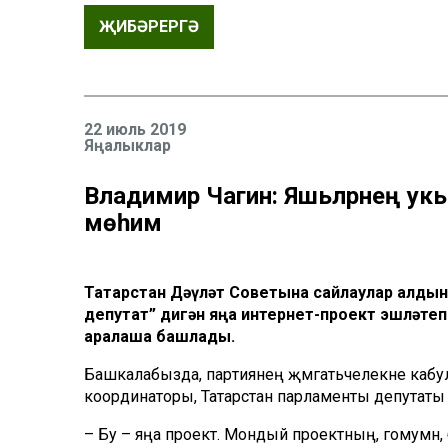
ҖИБӘРЕРГӘ
22 июль 2019
Яңалыклар
Владимир Чагин: Яшьләрнең укып б
мөһим
Татарстан Дәүләт Советына сайлаулар алдын
депутат” дигән яңа интернет-проект эшләтеп
аралаша башлады.
Башкалабызда, пар­тиянең җәмәгать­челек­не каб
координаторы, Татарстан парламенты депутаты 
– Бу – яңа проект. Мондый проектның, гомумән, 