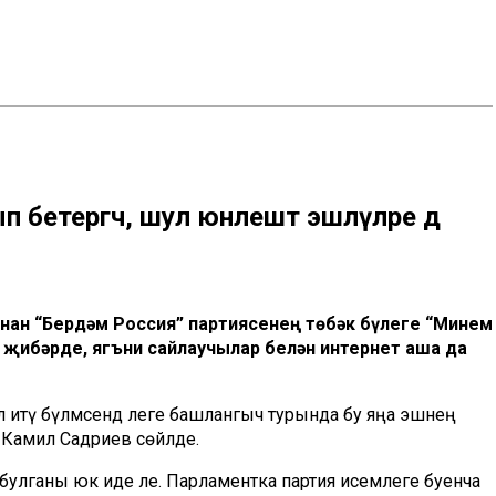
етергәч, шул юнә­лештә эшләүләре дә
нан “Бердәм Россия” партиясенең төбәк бүлеге “Минем
 җибәр­де, ягъни сайлаучылар белән интернет аша да
ул итү бүлмәсендә әлеге башлангыч турында бу яңа эшнең
Камил Садриев сөйләде.
бул­ганы юк иде әле. Парламентка партия исемлеге буенча