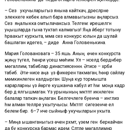
– Сез укучыларыгыз янына кайткач, дәресләрне
элеккеге кебек алып бара алмавыгызны аңларсыз.
Сез яңалыкка омтылачаксыз. Теләгем: ирешелгән
уңышларда гына туктап калмагыз! Яңа әйбергә тотыну
һәрвакыт куркыта, әмма сез конкурс юлын да шулай
башлаган идегез, – диде Анна Головенькина.
Мария Головановага – 35 яшь. Аның өчен конкурста
җиңү түгел, ә һөнәри үсеш мөһим. Ул – нәселдә бердәнбер
мөгаллимә, табиблар династиясеннән. Әтисе – хәрби
табиб. Әти-әнисе аңа үз фикерен такмаган, һөнәр сайлау
мөмкинлеген калдырган. Шуңа күрә тормышта
карарларны үз йөрәге кушканча кабул итә һәм моңа кадәр
бер дә ялгышмаган. Үз урынының мәктәптә икәнлеген
балалар тапкач аңлаган. Белгечлеге буенча – инглиз
һәм алман телләре укытучысы. Мәктәптә сигезенче ел
белем бирә. 6–7 нче сыйныф укучыларын укыта.
– Миңа ышанганыгыз өчен рәхмәт, үзем генә беркайчан
да бу конкурска бармас идем. Сәләтле мөгаллимнәр