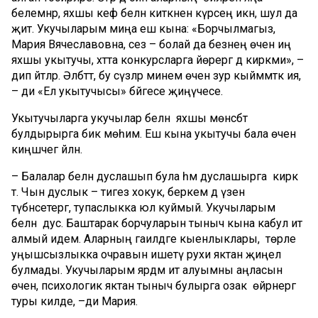
белемнәр, яхшы кәеф белән киткәнен күрәсең икән, шул да
җитә. Укучыларым миңа еш кына: «Борчылмагыз,
Мария Вячеславовна, сез – болай да безнең өчен иң
яхшы укытучы, хәтта конкурсларга йөрергә дә кирәкми», –
дип әйтәләр. Әлбәттә, бу сүзләр минем өчен зур кыйммәткә ия,
– ди «Ел укытучысы» бәйгесе җиңүчесе.
Укытучыларга укучылар белән яхшы мөнәсәбәт
булдырырга бик мөһим. Еш кына укытучы бала өчен
киңәшчегә әйләнә.
– Балалар белән дуслашып була һәм дуслашырга кирәк
тә. Чын дуслык – тигез хокук, беркем дә үзен
түбәнсетергә, тупаслыкка юл куймый. Укучыларым
белән дус. Баштарак борчуларын тыныч кына кабул итә
алмый идем. Аларның гаиләдәге кыенлыклары, төрле
уңышсызлыкка очравын ишетү рухи яктан җиңел
булмады. Укучыларым ярдәм итә алуымны аңласын
өчен, психологик яктан тыныч булырга озак өйрәнергә
туры килде, –ди Мария.