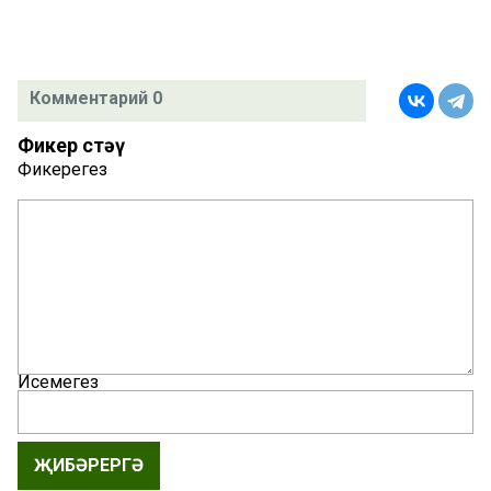
Комментарий 0
Фикер өстәү
Фикерегез
Исемегез
ҖИБӘРЕРГӘ