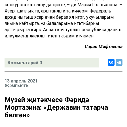
конкурста катнашу да җитте, – ди Мария Голованова. –
Хәзер шатлык та, арыганлык та кичерәм. Федераль
дәрәҗәдә чыгыш ясар өчен бераз ял итәргә, укучыларым
янына кайтырга, үз балаларыма игътибарны
арттырырга кирәк. Аннан көч туплап, республика данын
илкүләмендә лаеклы итеп тәкъдим итәчәкмен.
Сәрия Мифтахова
Комментарий 0
13 апрель 2021
Җәмгыять
Музей җитәкчесе Фәридә
Мортазина: «Державин татарча
белгән»