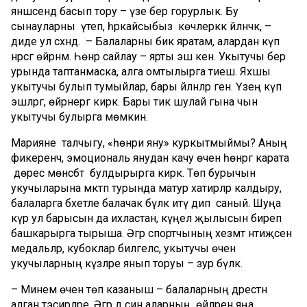
янәшәсендә басып тору – үзе бер горурлык. Бу
сынауларны үтеп, һәркайсыбыз көчлерәккә әйләнәчәк, –
диде ул сәхнәдә. – Балаларны бик яратам, алардан күп
нәрсәгә өйрәнәм. Һөнәр сайлау – ярты эш кенә. Укытучы бер
урында таптанмаска, алга омтылырга тиеш. Яхшы
укытучы булып тумыйлар, бары әйләнәләр генә. Үзеңә күп
эшләргә, өйрәнергә кирәк. Бары тик шулай гына чын
укытучы булырга мөмкин.
Марияне талчыгу, «һөнәри яну» куркытмыймы? Аның
фикеренчә, эмоциональ янудан качу өчен һөнәргә карата
дөрес мөнәсәбәт булдырырга кирәк. Төп бурычын
укучыларына мәктәп турында матур хатирәләр калдыру,
балаларга бәхетле балачак бүләк итү дип саный. Шуңа
күрә ул барысын да ихластан, күңел җылысын биреп
башкарырга тырыша. Әгәр спортчының хезмәт нәтиҗәсен
медальләр, кубоклар билгеләсә, укытучы өчен
укучыларның күзләре янып торуы – зур бүләк.
– Минем өчен төп казаныш – балаларның дәрестән
алган тәэсирләре. Әгәр дә син аларның өйләренә яңа