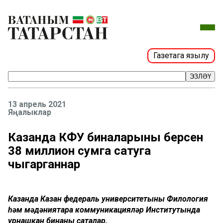
Газетага язылу
ЭЗЛӘҮ
13 апрель 2021
Яңалыклар
Казанда КФУ биналарының берсен
38 миллион сумга сатуга
чыгарганнар
Казанда Казан федераль университетының Филология
һәм мәдәниятара коммуникацияләр Институтында
урнашкан бинаны саталар.