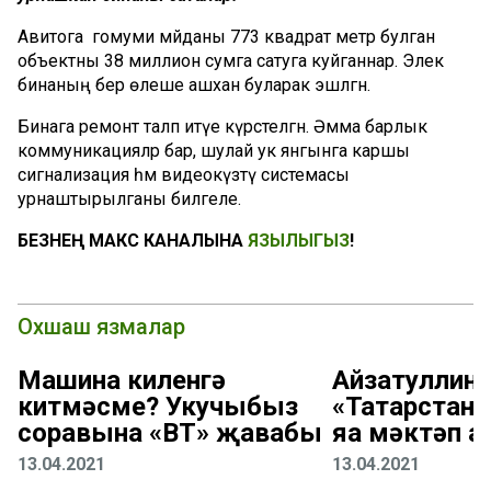
Авитога гомуми мәйданы 773 квадрат метр булган
объектны 38 миллион сумга сатуга куйганнар. Элек
бинаның бер өлеше ашханә буларак эшләгән.
Бинага ремонт таләп итүе күрсәтелгән. Әмма барлык
коммуникацияләр бар, шулай ук янгынга каршы
сигнализация һәм видеокүзәтү системасы
урнаштырылганы билгеле.
БЕЗНЕҢ МАКС КАНАЛЫНА
ЯЗЫЛЫГЫЗ
!
Охшаш язмалар
Машина киленгә
Айзатуллин:
китмәсме? Укучыбыз
«Татарстан
соравына «ВТ» җавабы
яңа мәктәп 
13.04.2021
13.04.2021