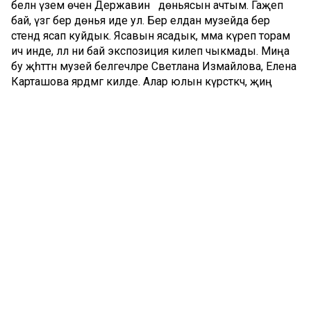
белән үзем өчен Державин дөньясын ачтым. Гаҗәеп
бай, үзгә бер дөнья иде ул. Бер елдан музейда бер
стенд ясап куйдык. Ясавын ясадык, әмма күреп торам
ич инде, әллә ни бай экспозиция килеп чыкмады. Миңа
бу җәһәттән музей белгечләре Светлана Измайлова, Елена
Карташова ярдәмгә килде. Алар юлын күрсәткәч, җиң
сызганып, язучының иҗатын барлау һәм туплау эшенә
керештем. 2000 елда, шул рәвешле Санкт-Петербургка
архивларда эшләргә бардым. Чөнки безнең Милли
архивта Державинга кагылышлы материаллар бик аз
иде. Петербург архивларында исә язучының
кулъязмалары күчермәләрен алдым, биографиясенә
кайбер ачыклык­лар кертелде. Шактый материаллар
туплангач, 2001 елда Державинга багышланган
күргәзмә оештырдык. Анда язу­чының туганнан алып
гомер азагынача мәгълүматны эзлекле рәвештә
яктыртырга мөмкинлек туды.
:: Державин татар җырларын туплаган дигән сүзләр
йөри, бу дөресме?