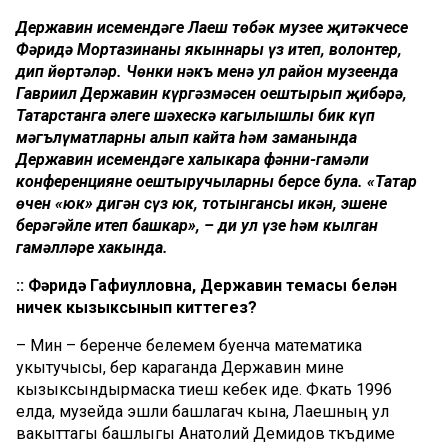
Державин исемендәге Лаеш төбәк музее җитәкчесе
Фәридә Мортазинаны якыннары үз итеп, волонтер,
дип йөртәләр. Чөнки нәкъ менә ул район музеенда
Гавриил Державин күргәзмәсен оештырып җибәрә,
Татарстанга әлеге шәхескә кагылышлы бик күп
мәгълүматларны алып кайта һәм заманында
Державин исемендәге халыкара фәнни-гамәли
конференцияне оештыручыларның берсе була. «Татар
өчен «юк» дигән сүз юк, тотынгансың икән, эшеңне
берәгәйле итеп башкар», – ди ул үзе һәм кылган
гамәлләре хакында.
:: Фәридә Гафиулловна, Державин темасы белән
ничек кызыксынып киттегез?
– Мин – беренче белемем буенча математика
укытучысы, бер караганда Державин мине
кызыксындырмаска тиеш кебек иде. Фәкать 1996
елда, музейда эшли башлагач кына, Лаешның ул
вакыттагы башлыгы Анатолий Демидов тәкъдиме