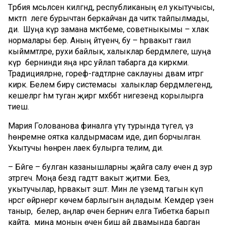
Тәрбия мәсьәләсенә килгәндә, республиканың ел укытучысы,
мәктәп әлеге бурычтан беркайчан да читкә тайпылмады,
ди. Шуңа күрә замана мәктәбеме, советныкымы – әхлак
нормалары бер. Аның әйтүенчә, бу – һәрвакыт гаилә
кыйммәтләре, рухи байлык, халыклар бердәмлеге, шуңа
күрә бернинди яңа нәрсә уйлап табарга да кирәкми.
Традицияләрне, гореф-гадәтләрне саклауны дәвам итәргә
кирәк. Белем бирү системасы халыклар бердәмлегендә,
кешеләргә һәм туган җиргә мәхәббәт нигезендә корылырга
тиеш.
Мария Голованова финалга үтү турында түгел, үз
һөнәремне оятка калдырмасам иде, дип борчылган.
Укытучы һөнәренә лаек булырга телим, ди.
– Бәйге – булган казанышларны җайга салу өчен дә зур
этәргеч. Моңа бездә гадәттә вакыт җитми. Без,
укытучылар, һәрвакыт эштә. Мин әле үземдә тагын күп
нәрсәгә өйрәнергә көчем барлыгын аңладым. Кемдер үзен
таныр, белер, аңлар өчен берничә елга Тибетка барып
кайта, ә миңа моның өчен биш ай дәвамында барган