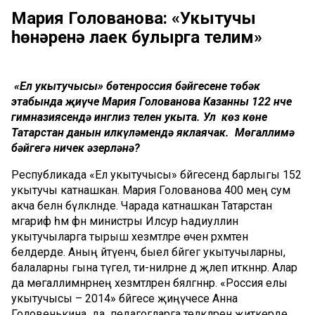
Мария Голованова: «Укытучы
һөнәренә лаек булырга телим»
«Ел укытучысы» бөтенроссия бәйгесенең төбәк
этабында җиңүче Мария Голованова Казанның 122 нче
гимназиясендә инглиз телен укыта. Ул көз көне
Татарстан данын илкүләмендә яклаячак. Мөгаллимә
бәйгегә ничек әзерләнә?
Республикада «Ел укытучысы» бәйгесендә барлыгы 152
укытучы катнашкан. Мария Голованова 400 мең сум
акча белән бүләкләнде. Чарада катнашкан Татарстан
мәгариф һәм фән министры Илсур Һадиуллин
укытучыларга тырыш хезмәтләре өчен рәхмәтен
белдерде. Аның әйтүенчә, быел бәйгегә укытучыларны,
балаларны гына түгел, әти-әниләрне дә җәлеп иткәннәр. Алар
да мөгаллимнәрнең хезмәтләрен бәяләгәннәр. «Россия елы
укытучысы – 2014» бәйгесе җиңүчесе Анна
Головенькина да педагогларга теләкләрен җиткерде.