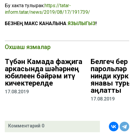
Бу хакта тулырак:
https://tatar-
inform.tatar/news/2019/08/17/191739/
БЕЗНЕҢ МАКС КАНАЛЫНА
ЯЗЫЛЫГЫЗ
!
Охшаш язмалар
Түбән Камада фаҗига
Белгеч бер ү
аркасында шәһәрнең
парольләр 
юбилеен бәйрәм итү
нинди курк
кичектерелде
янавы туры
аңлатты
17.08.2019
17.08.2019
Комментарий 0