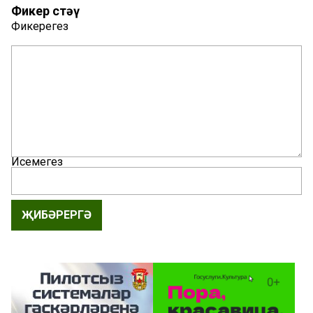
Фикер өстәү
Фикерегез
Исемегез
ҖИБӘРЕРГӘ