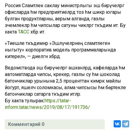
Россия Сәламәтлек саклау министрлыгы эш бирүчеләргә
офисларда һәм предприятиеләрдә тоз һәм шикәр югары
булган продуктларны, аерым алганда, газлы
эчемлекләр һәм чипсылар сатуны чикләргә тәкъдим итә. Бу
хакта
ТАСС
хәбәр итә.
«Тиешле тәкъдимнәр «Эшләүчеләрнең сәламәтлеген
ныгыту» корпоратив модель программаларында
китерелә», — диелгән хәбәрдә.
Ведомствода эш бирүчеләргә ашханәләрдә, кафеларда һәм
автоматларда чипсы, крекер, газлы су һәм шоколад
батончиклар урынына 2,5 проценттан кимрәк майлы
йогурт, яшелчә соломкасы, алма чипсысы һәм бөртекле
батончиклар сатарга тәкъдим итәләр.
Бу хакта тулырак:
https://tatar-
inform.tatar/news/2019/08/17/191736/
Комментарий 0