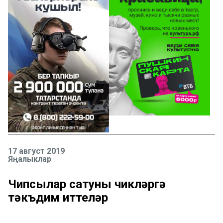
17 август 2019
Яңалыклар
Чипсылар сатуны чикләргә
тәкъдим иттеләр