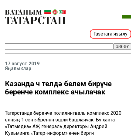
Газетага язылу
ЭЗЛӘҮ
17 август 2019
Яңалыклар
Казанда өч телдә белем бирүче
беренче комплекс ачылачак
Татарстанда беренче полилингваль комплекс 2020
елның 1 сентябреннән эшли башлаячак. Бу хакта
«Татмедиа» АҖ генераль директоры Андрей
Кузьминга «Татар-информ» өчен биргән