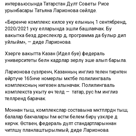
интервьюсында Татарстан Дәүләт Советы Рәисе
урынбасары Татьяна Ларионова сөйләде.
«Беренче комплекс киләсе уку елының 1 сентябрендә,
2020/2021 уку елларында эшли башлаячак. Бу
вакытка бездә дәреслекләр дә, программа да булыр дип
уйлыйм», — диде Ларионова.
Хәзерге вакытта Казан (Идел буе) федераль
университеты белән кадрлар әзерләү эше алып барыла.
Ларионова сүзләренчә, Казанның инглиз телен тирәнтен
өйрәтүче 165нче номерлы мәктәбе полилингваль
комплексның нигезенә алыначак. Полилингваль
комплекста укыту өч телдә — татар, рус һәм инглиз
телләрендә барачак.
Моннан тыш, комплекслар составына мәктәпләрдән тыш,
балалар бакчалары һәм өстәмә белем бирү үзәкләре дә
керәчәк. Өстәвенә, федераль дәүләт стандартларыннан
читләшү планлаштырылмый, диде Ларионова.