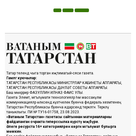
Татар телендә чыга торган иҗтимагый-сәяси газета.
Гамәлгә куючылар:
ТАТАРСТАН РЕСПУБЛИКАСЫ МИНИСТРЛАР КАБИНЕТЫ АППАРАТЫ,
ТАТАРСТАН РЕСПУБЛИКАСЫ ДӘҮЛӘТ СОВЕТЫ АППАРАТЫ.
Баш мөхәррир ФАЗУЛЛИН ИЛНАЗ ФАИС УЛЫ.
Газета Элемтә, мәгълүмати технологияләр һәм массакүләм
коммуникацияләр өлкәсендә күзәтчелек буенча федераль хезмәтенең
Татарстан Республикасы буенча идарәсендә теркәлгән. Теркәлү
таныклыгы: ПИ № ТУ16-01758, 23.08.2023.
«Ватаным Татарстан» газетасы сайтыннан материалларны
файдаланган очракта гиперссылка күрсәтү мәҗбүри.
Әлеге ресурста 16+ категорияләренә кергән мәгълүмат булырга
мөмкин.