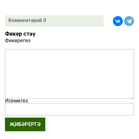
Комментарий 0
Фикер өстәү
Фикерегез
Исемегез
ҖИБӘРЕРГӘ