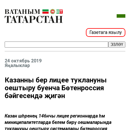
Газетага язылу
ЭЗЛӘҮ
24 октябрь 2019
Яңалыклар
Казанның бер лицее туклануны
оештыру буенча Бөтенроссия
бәйгесендә җиңгән
Казан шәһәренең 146нчы лицее регионнарда һәм
миниципалитетларда белем бирү оешмаларында
туклануны оештыру системалары бөтенроссия