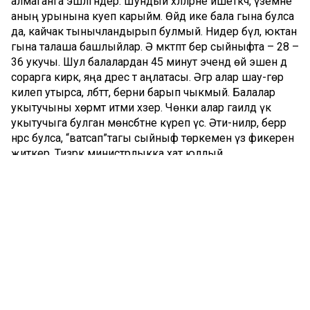
алмаганга эшләгәндер. Шундый хәлләрне ишеткәч, үземне
аның урынына куеп карыйм. Өйдә ике бала гына булса
да, кайчак тынычландырып булмый. Нидер бүлә, юктан
гына талаша башлыйлар. Ә мәктәптә бер сыйныфта – 28 –
36 укучы. Шул балалардан 45 минут эчендә өй эшен дә
сорарга кирәк, яңа дәрес тә аңлатасы. Әгәр алар шау-гөр
килеп утырса, әлбәттә, берни барып чыкмый. Балалар
укытучыны хөрмәт итми хәзер. Чөнки алар гаиләдә үк
укытучыга булган мөнәсәбәтне күреп үсә. Әти-әниләр, берәр
нәрсә булса, “ватсап”тагы сыйныф төркеменә үз фикерен
җиткерә. Тизрәк министрлыкка хат юллый,
прокуратурага яза башлый. Бу очракта укытучы
гаепле, әлбәттә. Әмма монда төп сәбәп – тәрбия җитмәү, дип
уйлыйм мин. Ата-ананың һәрчак эштә булуы, тормыш
көтәр өчен акча эшләве сабыйны тәрбияләргә вакыт
калдырмый. Хәзер укытучы балага сүз әйтергә куркып
тора. Аны көн-төн күзәтәләр, берәр нәрсә эшләсә, бу хакта
бөтен дөнья шаулый. Укытучының балалар кубызына
биюен дә еш күрәм. Үзебезнең мәктәптә укыган чакларны
искә алам. Ул вакытта укытучыга хөрмәт зур иде. Ә
безнең буын әти-әниләре баласын күп әйбердән мәхрүм итә.