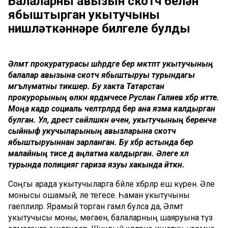
Балаларның авызын скотч белән
ябыштырган укытучыны
нишләткәннәре билгеле булды
Әлмәт прокуратурасы шәһәрдәге бер мәктәптә укытучының
балалар авызына скотч ябыштыруы турындагы
мәгълүматны тикшерә. Бу хакта Татарстан
прокурорының өлкән ярдәмчесе Руслан Галиев хәбәр итте.
Моңа кадәр социаль челтәрләрдә бер ана язма калдырган
булган. Ул, дәрестә сөйләшкән өчен, укытучының беренче
сыйныф укучыларының авызларына скотч
ябыштыруыннан зарланган. Бу хәбәр астында бер
малайның әтисе дә аңлатма калдырган. Әлеге хәл
турында полициягә гариза язуы хакында әйткән.
Соңгы арада укытучыларга бәйле хәбәрләр еш күренә. Әле
монысы ошамый, әле тегесе. Һаман укытучыны
гаеплиләр. Ярамый торган гамәл булса да, Әлмәт
укытучысы моны, мөгаен, балаларның шаяруына түзә