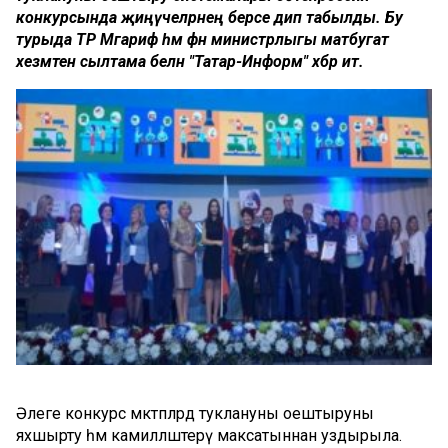
конкурсында җиңүчеләрнең берсе дип табылды. Бу
турыда ТР Мәгариф һәм фән министрлыгы матбугат
хезмәтенә сылтама белән "Татар-Информ" хәбәр итә.
Әлеге конкурс мәктәпләрдә туклануны оештыруны
яхшырту һәм камилләштерү максатыннан уздырыла.