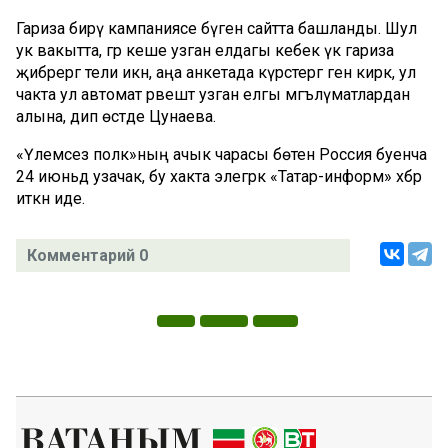
Гариза бирү кампаниясе бүген сайтта башланды. Шул
ук вакытта, әгәр кеше узган елдагы кебек үк гариза
җибәрергә тели икән, аңа анкетада күрсәтергә генә кирәк, ул
чакта ул автомат рәвештә узган елгы мәгълүматлардан
алына, дип өстәде Цунаева.
«Үлемсез полк»ның ачык чарасы бөтен Россия буенча
24 июньдә узачак, бу хакта элегрәк «Татар-информ» хәбәр
иткән иде.
Комментарий 0