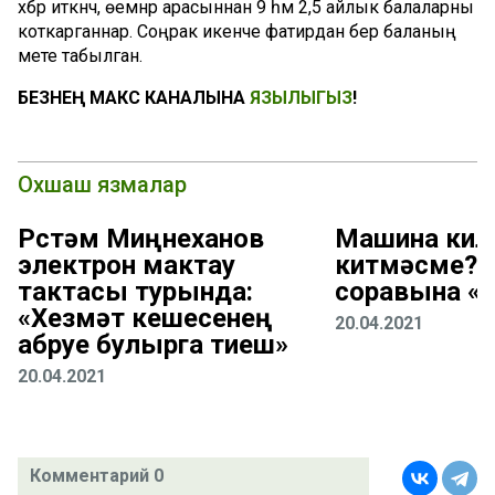
хәбәр иткәнчә, өемнәр арасыннан 9 һәм 2,5 айлык балаларны
коткарганнар. Соңрак икенче фатирдан бер баланың
мәете табылган.
БЕЗНЕҢ МАКС КАНАЛЫНА
ЯЗЫЛЫГЫЗ
!
Охшаш язмалар
Рөстәм Миңнеханов
Машина кил
электрон мактау
китмәсме? 
тактасы турында:
соравына «
«Хезмәт кешесенең
20.04.2021
абруе булырга тиеш»
20.04.2021
Комментарий 0