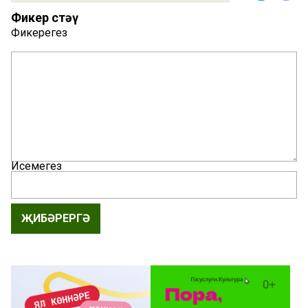
Фикер өстәү
Фикерегез
Исемегез
ҖИБӘРЕРГӘ