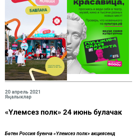
20 апрель 2021
Яңалыклар
«Үлемсез полк» 24 июнь булачак
Бөтен Россия буенча «Үлемсез полк» акциясендә