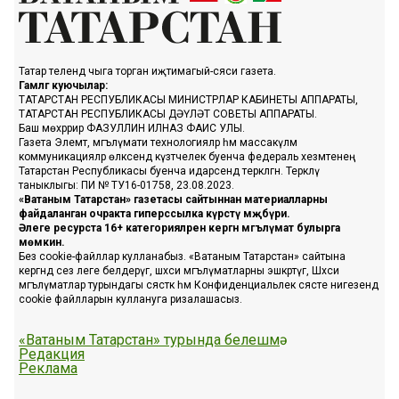
Татар телендә чыга торган иҗтимагый-сәяси газета.
Гамәлгә куючылар:
ТАТАРСТАН РЕСПУБЛИКАСЫ МИНИСТРЛАР КАБИНЕТЫ АППАРАТЫ,
ТАТАРСТАН РЕСПУБЛИКАСЫ ДӘҮЛӘТ СОВЕТЫ АППАРАТЫ.
Баш мөхәррир ФАЗУЛЛИН ИЛНАЗ ФАИС УЛЫ.
Газета Элемтә, мәгълүмати технологияләр һәм массакүләм
коммуникацияләр өлкәсендә күзәтчелек буенча федераль хезмәтенең
Татарстан Республикасы буенча идарәсендә теркәлгән. Теркәлү
таныклыгы: ПИ № ТУ16-01758, 23.08.2023.
«Ватаным Татарстан» газетасы сайтыннан материалларны
файдаланган очракта гиперссылка күрсәтү мәҗбүри.
Әлеге ресурста 16+ категорияләренә кергән мәгълүмат булырга
мөмкин.
Без cookie-файллар кулланабыз. «Ватаным Татарстан» сайтына
кергәндә сез әлеге белдерүгә, шәхси мәгълүматларны эшкәртүгә, Шәхси
мәгълүматлар турындагы сәясәткә һәм Конфиденциальлек сәясәте нигезендә
cookie файлларын куллануга ризалашасыз.
«Ватаным Татарстан» турында белешмә
Редакция
Реклама