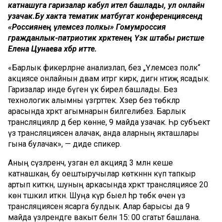
катнашуга гаризалар кабул ителә башлады, ул онлайн
узачак.Бу хакта тематик матбугат конференциясендә
«Россиянең үлемсез полкы» Гомумроссия
гражданлык-патриотик хәрәкәтенең Үзәк штабы рәистәше
Елена Цунаева хәбәр итте.
«Барлык фикерләрне анализлап, без „Үлемсез полк“
акциясе онлайнын дәвам итәргә кирәк, дигән нәтиҗә ясадык.
Гаризалар инде бүген үк бирелә башлады. Без
технологик алымны үзгәрттек. Хәзер без төбәкләр
арасында хәрәкәт агымнарын билгелибез. Барлык
трансляцияләр дә бер көнне, 9 майда узачак. Һәр субъект
үз трансляциясен алачак, анда аларның якташлары
гына булачак», — диде спикер.
Аның сүзләренчә, узган ел акциядә 3 млн кеше
катнашкан, бу оештыручылар көткәннән күп тапкыр
артып киткән, шуның аркасында хәрәкәт трансляциясе 20
көн тәшкил иткән. Шуңа күрә быел һәр төбәк өчен үз
трансляциясен ясарга булдык. Алар барысы да 9
майда үзләрендәге вакыт белән 15: 00 сәгатьтә башлана.