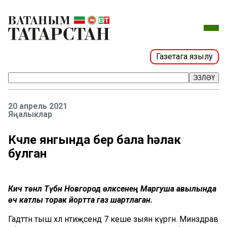
Газетага язылу
ЭЗЛӘҮ
20 апрель 2021
Яңалыклар
Көчле янгында бер бала һәлак
булган
Кичә төнлә Түбән Новгород өлкәсенең Маргуша авылында
өч катлы торак йортта газ шартлаган.
Гадәттән тыш хәл нәтиҗәсендә 7 кеше зыян күргән. Минздрав