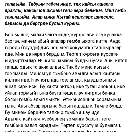
тапмыйм. Табуын табам инде, тик кайсы ашарга
яраклы, кайсы юк икәнен генә аера белмим. Мин гөмбә
танымыйм. Алар миңа Кытай кешеләре шикелле,
барысы да бертөрле булып күренә.
Бер мәлне, малай чакта инде, күрше авылга кунакка
бар­гач, минем абый-апалар гөмбә җыярга китте. Анда
гөреҗдә (грузди) дигәнен җыеп хөкүмәткә тапшыралар
иде. Мин дә ияреп бардым. Төртеп күрсәтә-күрсәтә
җыйдырттылар. Өч кило чамасы булды бугай. Аны илтеп
тап­шырдык та акча алдык. Тик бу миңа кызык
тоелмады. Минем ул гөмбәне авылга алып кайтасы
килгән иде. Һич югында тозлапмы, кыздырыпмы
ашап карыйсы. Бу хакта әйткәч, ике туган энекәш, ике
уйлап тормый гына базга төшеп, өч литрлы банка
белән гөмбә алып чыкты. Әти-әнисеннән сорамыйча
гына. Аны абзар артына барып ашадык. Тәмле булды.
Бу минем беренче тапкыр гөмбә ашау иде.
Авылга кайткач, үзебезнең урманга барып, теге
гөмбәне эзләп карадым. Төртеп күрсәтүче булмагач,
таба алмадым. Сорар кешесе дә юк. Безнең авыл