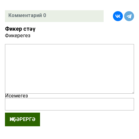
Комментарий 0
Фикер өстәү
Фикерегез
Исемегез
ҖИБӘРЕРГӘ