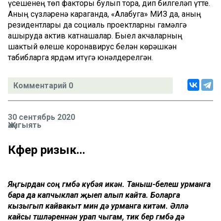
үсешенең төп факторы булып тора, дип билгеләп үтте.
Аның сүзләренә караганда, «Алабуга» МИЗ да, аның
резидентлары да социаль проектларны гамәлгә
ашыруда актив катнашалар. Быел акчаларның
шактый өлеше коронавирус белән көрәшкән
табибларга ярдәм итүгә юнәлдерелгән.
Комментарий 0
30 сентябрь 2020
Җәмгыять
Көфер ризык...
Яңгырдан соң гөмбә күбәя икән. Таныш-белеш урманга
бара да капчыклап җыеп алып кайта. Боларга
кызыгып кайвакыт мин дә урманга китәм. Әллә
кайсы төшләреннән урап чыгам, тик бер гөмбә дә