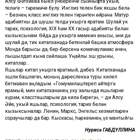
Алсу Фәтхиева быел унберенче сыйныфта укый,
теләге – тәрҗемәче булу. Инглиз телен бик яхшы белә.
– Безнең класс инглиз телен тирәнтен өйрәнә. Матур
әдәбиятны да шушы телдә укырга яратам. Шулай ук
тарих, психология, XIX һәм XX гасыр әдәбияты белән
кызыксынам. Өйдә дә укырга мөмкин анысы, әни дә
шулай ди, тик китапханәдә бөтенләй башка атмосфера.
Монда барысы да, бер-берсенә комачауламас өчен,
пышылдап кына сөйләшә. Уңайлы эш урыны,
китаплар...
Яшьләр китап укырга яратмый, дибез. Китапханәдә
эшли башлагач, моның дөреслеккә туры килеп
бетмәвен аңладым. «Гомумиләштереп әйтергә
ярамый, мин китап­ханәнең уку залында яшьләрне
күрәм, классташларым да килә бирегә», – ди Алсу.
Әйе, укый яшьләр, психология, тарих белән
кызыксыналар. Ленин, Маркс, Энгельс хезмәтләрен
сораучылар да бар. Кыскасы, һәркемнең үз мантыйгы.
Нурисә ГАБДУЛЛИНА