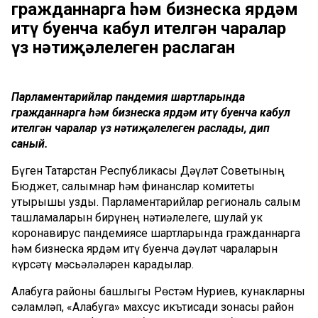
гражданнарга һәм бизнеска ярдәм
итү буенча кабул ителгән чаралар
үз нәтиҗәлелеген раслаган
Парламентарийлар пандемия шартларында
гражданнарга һәм бизнеска ярдәм итү буенча кабул
ителгән чаралар үз нәтиҗәлелеген раслады, дип
саный.
Бүген Татарстан Республикасы Дәүләт Советының
Бюджет, салымнар һәм финанслар комитеты
утырышы узды. Парламентарийлар региональ салым
ташламаларын бирүнең нәтиҗәлелеге, шулай ук
коронавирус пандемиясе шартларында гражданнарга
һәм бизнеска ярдәм итү буенча дәүләт чараларын
күрсәтү мәсьәләләрен карадылар.
Алабуга районы башлыгы Рөстәм Нуриев, кунакларны
сәламләп, «Алабуга» махсус икътисади зонасы район