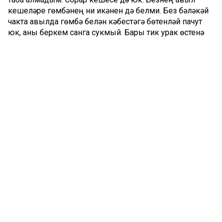
кешеләре гөмбәнең ни икәнен дә белми. Без бәләкәй
чакта авылда гөмбә белән кәбестәгә бөтенләй пачут
юк, аны беркем санга сукмый. Бары тик урак өстенә
килгән шоферлар һәм ферма төзүче әрмәннәр генә
җыеп рәхәтләнә. Күршедәге мукшы авылыннан килеп
тә җыйгалыйлар. Ә үзебезнекеләр борылып та
карамый. «Кит әле, көфер аш бит ул. Шул да
булдымы…» – дип кенә җибәрәләр.
Әле бер мәл күрше-күлән белән капка төбендә
утырганда шул вакытларны хәтерләп алдым да…
Күрше абзыйга чишелергә сәбәп чыкты. Өлкән яшьтә
инде ул хәзер.
– Кабак та утыртмыйлар иде, – дип башлады ул. –
Ачлык елны мин дә Татарстанда яшәүче туганнарга
бардым. Малай гына әле. Тегеләр кабак утырткан.
Уңган инде шундый. Ел ничек кенә килсә дә, уңыш
бирми калганы юк аның. Минем моны беренче
тапкыр күрү. Эчендә төше бар икәнен белдем инде,
берсен ярып төшен алдык. Шуннан мин качып кына
бакчага пычак алып чыгам да йодрык сыярлык итеп