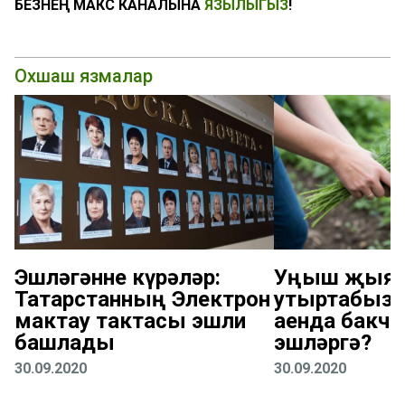
БЕЗНЕҢ МАКС КАНАЛЫНА
ЯЗЫЛЫГЫЗ
!
Охшаш язмалар
Эшләгәнне күрәләр:
Уңыш җыяб
Татарстанның Электрон
утыртабыз: 
мактау тактасы эшли
аенда бакча
башлады
эшләргә?
30.09.2020
30.09.2020