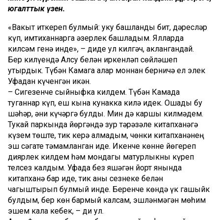
югалттык үзен.
«Вакыт җиткереп булмый: уку башланды бит, дәресләр
күп, имтиханнарга әзерлек башладым. Ялларда
килсәм генә инде», – диде ул килгәч, аклангандай.
Бер килүендә Алсу белән иркенләп сөйләшеп
утырдык. Түбән Камага алар моннан берничә ел элек
Уфадан күченгән икән.
– Сигезенче сыйныфка килдем. Түбән Камада
туганнар күп, еш кына кунакка килә идек. Ошады бу
шәһәр, әни күчәргә булды. Мин дә каршы килмәдем.
Тукай паркында йөргәндә зур тәрәзәле китапханәгә
күзем төште, тик керә алмадым, чөнки китапханәнең
эш сәгате тәмамланган иде. Икенче көнне йөгереп
диярлек килдем һәм мондагы матурлыкны күреп
телсез калдым. Уфада без яшәгән йорт янында
китапханә бар иде, тик аны сезнеке белән
чагыштырып булмый инде. Беренче көндә үк гашыйк
булдым, бер көн бармый калсам, эшләнмәгән мөһим
эшем кала кебек, – ди ул.