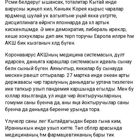
Рәсми белдерүгә ышансак, тоталитар Кытай инде
вирусны җиңеп килә, Көньяк Корея кырыс чаралар
ярдәмендә шулай ук вәзгыятьне уңай якка үзгәртте,
дисциплинага өйрәнгән японнарда да хәл артык
кискенләшмәде. Ә менә демократия, либераль ирекләр,
кеше хокуклары дип аяк терәп торучы Европа илләре һәм
АКШ бик кызганыч хәлдә бүген.
Коронавирус АКШның медицина системасын, дәүләт
идарәсен, дөньяга карашлар системасын идеаль сынау
белән сыный бүген. Аянычтыр, янкилар бу сынауда
мескен рәвештә оттыралар. 27 мартка инде океан арты
державасы чир таралуның дөньядагы уртача тизлеген
ике тапкыр узып пандемия каршында егылды. Менә бу
юллар язылганда, ул инде чир йоктыручыларның
гомуми саны буенча да, аны яңа йоктыручылар саны
буенча да дөньяда беренче урында тора.
Үлүчеләр саны әлегә Кытайдагыдан бераз гына ким,
Иранныкын инде узып китте. Төп сәбәпләр арасында
медицинаның һәм фармацевтиканың бары тик