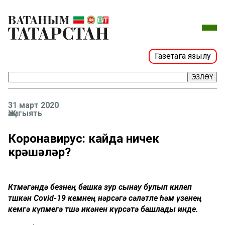
Газетага язылу
ЭЗЛӘҮ
31 март 2020
Җәмгыять
Коронавирус: кайда ничек
көрәшәләр?
Көтмәгәндә безнең башка зур сынау булып килеп
төшкән Covid-19 кемнең нәрсәгә сәләтле һәм үзенең
кемгә күпмегә төшә икәнен күрсәтә башлады инде.