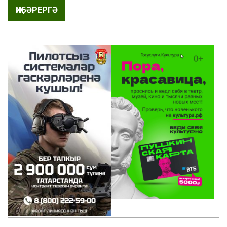
ҖИБӘРЕРГӘ