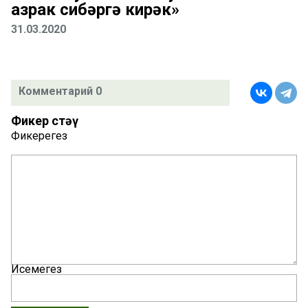
азрак сибәргә кирәк»
31.03.2020
Комментарий 0
Фикер өстәү
Фикерегез
Исемегез