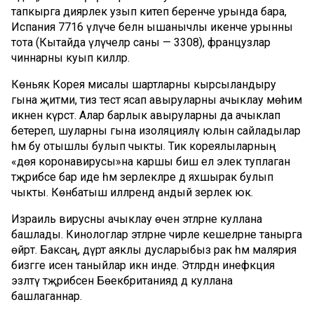
тапкырга диярлек узып китеп беренче урында бара,
Испания 7716 үлүче белән ышанычлы икенче урынны
тота (Кытайда үлүчеләр саны — 3308), французлар
чиннарны куып киләләр.
Көньяк Корея мисалы шартларны кырсыландыру
гына җитми, тиз тест ясап авыруларны ачыклау мөһим
икәнен күрсәтә. Алар барлык авыруларны да ачыклап
бетереп, шуларны гына изоляцияләү юлын сайладылар
һәм бу отышлы булып чыкты. Тик кореялыларның
«дөя коронавирусы»на каршы биш ел элек туплаган
тәҗрибәсе бар иде һәм әзерлекләре дә яхшырак булып
чыкты. Көнбатыш илләрендә андый әзерлек юк.
Израиль вирусны ачыклау өчен этләрне куллана
башлады. Кинологлар этләрне чирле кешеләрне танырга
өйрәтә. Баксаң, дүрт аяклы дусларыбыз рак һәм малярия
бизгәге исен таныйлар икән инде. Этләрдән инефкция
эзләтү тәҗрибәсен Бөекбританиядә дә куллана
башлаганнар.