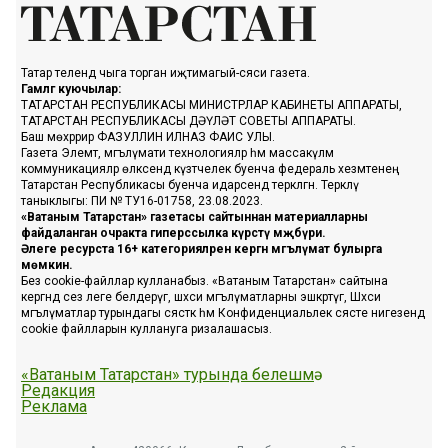
Татар телендә чыга торган иҗтимагый-сәяси газета.
Гамәлгә куючылар:
ТАТАРСТАН РЕСПУБЛИКАСЫ МИНИСТРЛАР КАБИНЕТЫ АППАРАТЫ,
ТАТАРСТАН РЕСПУБЛИКАСЫ ДӘҮЛӘТ СОВЕТЫ АППАРАТЫ.
Баш мөхәррир ФАЗУЛЛИН ИЛНАЗ ФАИС УЛЫ.
Газета Элемтә, мәгълүмати технологияләр һәм массакүләм
коммуникацияләр өлкәсендә күзәтчелек буенча федераль хезмәтенең
Татарстан Республикасы буенча идарәсендә теркәлгән. Теркәлү
таныклыгы: ПИ № ТУ16-01758, 23.08.2023.
«Ватаным Татарстан» газетасы сайтыннан материалларны
файдаланган очракта гиперссылка күрсәтү мәҗбүри.
Әлеге ресурста 16+ категорияләренә кергән мәгълүмат булырга
мөмкин.
Без cookie-файллар кулланабыз. «Ватаным Татарстан» сайтына
кергәндә сез әлеге белдерүгә, шәхси мәгълүматларны эшкәртүгә, Шәхси
мәгълүматлар турындагы сәясәткә һәм Конфиденциальлек сәясәте нигезендә
cookie файлларын куллануга ризалашасыз.
«Ватаным Татарстан» турында белешмә
Редакция
Реклама