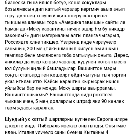
бизнеска гына әйләнеп бетүе, кеше хокуклары
бозылмасын дип катгый чаралар кертмичә авыз ачып
тору, дәүләтнең хосусый җитештерү секторына
тыкшына алмавы тора. «Америка тавышы» сайты әле
һаман да «Мәскәү карантины ничек эшләр һәм бу никадәр
законлы?» дигән материалны алгы планга чыгарып,
Россиядәге хәлне тикшерә. Үзләрендә инде чирләүчеләр
санының 200 меңгә якынлашып килүен һәм ашкын
темплар белән миллионга таба омтылуын оныта. Дөрес,
янкилар да хәзер кырыс чаралар күрүнең котылгысыз
юл булуын аңлый башладылар. Вашингтон мэры
соңгы сәгатьләрдә генә кешеләргә өйдән чыгуны тыя торган
указ игълан итте. Кайсы карантин кырысрак икәнен
уйлыйсы бар әле монда: Мәскәү шарты авырракмы,
Вашингтонныкмы? Вашингтонда өйдән рөхсәтсез
чыккан өчен, 5 мең долларлык штраф яки 90 көнлек
төрмә җәзасы каралган.
Шундый ук катгый шартларны күпчелек Европа илләре
дә кертте инде. Либераль ирекләр онытылды. Онытмас
идең, Италия үлүчеләр саны буенча Кытайны 4