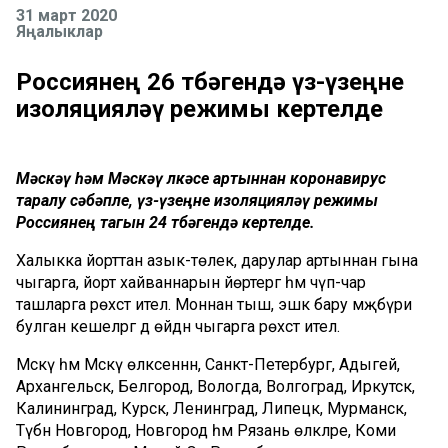
31 март 2020
Яңалыклар
Россиянең 26 төбәгендә үз-үзеңне
изоляцияләү режимы кертелде
Мәскәү һәм Мәскәү өлкәсе артыннан коронавирус
таралу сәбәпле, үз-үзеңне изоляцияләү режимы
Россиянең тагын 24 төбәгендә кертелде.
Халыкка йорттан азык-төлек, дарулар артыннан гына
чыгарга, йорт хайваннарын йөртергә һәм чүп-чар
ташларга рөхсәт ителә. Моннан тыш, эшкә бару мәҗбүри
булган кешеләргә дә өйдән чыгарга рөхсәт ителә.
Мәскәү һәм Мәскәү өлкәсеннән, Санкт-Петербург, Адыгей,
Архангельск, Белгород, Вологда, Волгоград, Иркутск,
Калининград, Курск, Ленинград, Липецк, Мурманск,
Түбән Новгород, Новгород һәм Рязань өлкәләре, Коми