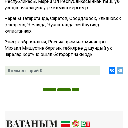
Республикасы, Марий Эл Республикасыннан тыш, үз-
үзеңне изоляцияләү режимын керттеләр.
Чараны Татарстанда, Саратов, Свердловск, Ульяновск
өлкәләрендә, Чечняда, Чуашстанда һәм Якутиядә
хуплаганнар.
Элегрәк хәбәр ителгәнчә, Россия премьер-министры
Михаил Мишустин барлык төбәкләрне дә шундый ук
чаралар кертүне эшләп бетерергә чакырды.
Комментарий 0