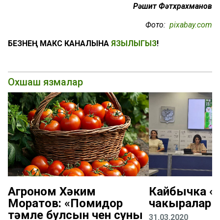
Рәшит Фәтхрахманов
Фото:
pixabay.com
БЕЗНЕҢ МАКС КАНАЛЫНА
ЯЗЫЛЫГЫЗ
!
Охшаш язмалар
Агроном Хәким
Кайбычка «К
Моратов: «Помидор
чакыралар
тәмле булсын өчен суны
31.03.2020