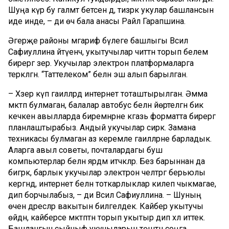
Шуңа күрә бу галәмәт бетсен дә, тизрәк укулар башлансын
иде инде, – ди өч бала анасы Райлә Гарапшина.
Әгерҗе районы мәгариф бүлеге башлыгы Вәсилә
Сафиуллина әйтүенчә, укытучылар читтән торып белем
бирергә әзер. Укучылар электрон платформаларга
теркәлгән. “Таттелеком” белән эш алып барылган.
– Хәзер күп гаиләләрдә интернет тоташтырылган. Әмма
мәктәп булмаган, балалар автобус белән йөртелгән бик
кечкенә авылларда биремнәрне кәгазь форматта бирергә
планлаштырабыз. Андый укучылар сирәк. Замана
техникасы булмаган аз керемле гаиләләрне барладык.
Аларга авыл советы, почталардагы буш
компьютерлар белән ярдәм итәчәкләр. Без барыннан да
бигрәк, барлык укучылар электрон челтәргә берьюлы
кергәндә, интернет белән тоткарлыклар килеп чыкмагае,
дип борчылабыз, – ди Вәсилә Сафиуллина. – Шуның
өчен дәресләр вакытын билгеләдек. Кайбер укытучы
өйдән, кайберсе мәктәптән торып укытыр дип хәл иттек.
Башлангыч сыйныф укучыларын төштән соңга