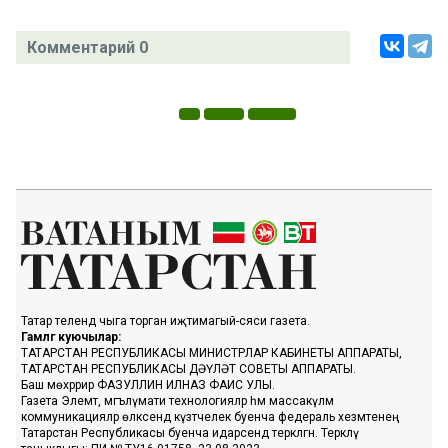
Комментарий 0
Татар телендә чыга торган иҗтимагый-сәяси газета.
Гамәлгә куючылар:
ТАТАРСТАН РЕСПУБЛИКАСЫ МИНИСТРЛАР КАБИНЕТЫ АППАРАТЫ,
ТАТАРСТАН РЕСПУБЛИКАСЫ ДӘҮЛӘТ СОВЕТЫ АППАРАТЫ.
Баш мөхәррир ФАЗУЛЛИН ИЛНАЗ ФАИС УЛЫ.
Газета Элемтә, мәгълүмати технологияләр һәм массакүләм
коммуникацияләр өлкәсендә күзәтчелек буенча федераль хезмәтенең
Татарстан Республикасы буенча идарәсендә теркәлгән. Теркәлү