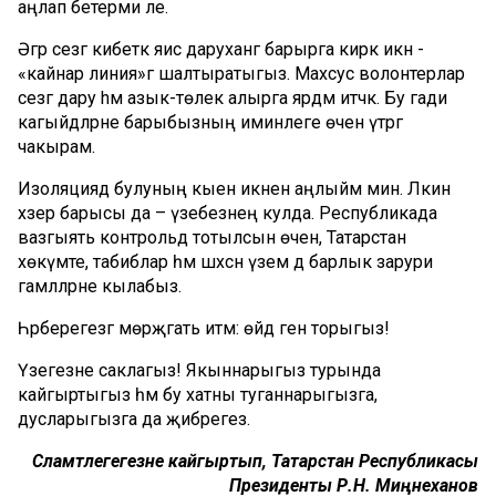
аңлап бетерми әле.
Әгәр сезгә кибеткә яисә даруханәгә барырга кирәк икән -
«кайнар линия»гә шалтыратыгыз. Махсус волонтерлар
сезгә дару hәм азык-төлек алырга ярдәм итәчәк. Бу гади
кагыйдәләрне барыбызның иминлеге өчен үтәргә
чакырам.
Изоляциядә булуның кыен икәнен аңлыйм мин. Ләкин
хәзер барысы да – үзебезнең кулда. Республикада
вазгыять контрольдә тотылсын өчен, Татарстан
хөкүмәте, табиблар һәм шәхсән үзем дә барлык зарури
гамәлләрне кылабыз.
Һәрберегезгә мөрәҗәгать итәм: өйдә генә торыгыз!
Үзегезне саклагыз! Якыннарыгыз турында
кайгыртыгыз һәм бу хатны туганнарыгызга,
дусларыгызга да җибәрегез.
Сәламәтлегегезне кайгыртып, Татарстан Республикасы
Президенты Р.Н. Миңнеханов