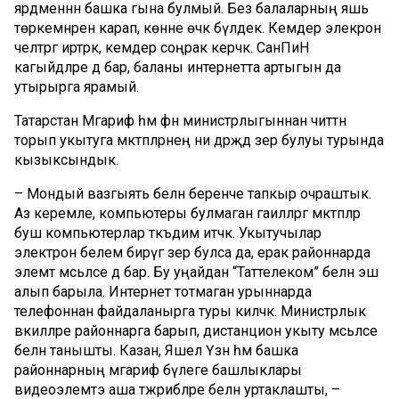
ярдәменнән башка гына булмый. Без балаларның яшь
төркемнәренә карап, көнне өчкә бүлдек. Кемдер элекрон
челтәргә иртәрәк, кемдер соңрак керәчәк. СанПиН
кагыйдәләре дә бар, баланы интернетта артыгын да
утырырга ярамый.
Татарстан Мәгариф һәм фән министрлыгыннан читтән
торып укытуга мәктәпләрнең ни дәрәҗәдә әзер булуы турында
кызыксындык.
– Мондый вазгыять белән беренче тапкыр очраштык.
Аз керемле, компьютеры булмаган гаиләләргә мәктәпләр
буш компьютерлар тәкъдим итәчәк. Укытучылар
электрон белем бирүгә әзер булса да, ерак районнарда
элемтә мәсьәләсе дә бар. Бу уңайдан “Таттелеком” белән эш
алып барыла. Интернет тотмаган урыннарда
телефоннан файдаланырга туры киләчәк. Министрлык
вәкилләре районнарга барып, дистанцион укыту мәсьәләсе
белән танышты. Казан, Яшел Үзән һәм башка
районнарның мәгариф бүлеге башлыклары
видеоэлемтэ аша тәжрибәләре белән уртаклашты, –