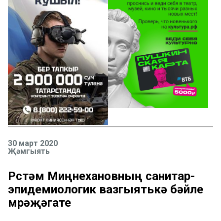
30 март 2020
Җәмгыять
Рөстәм Миңнехановның cанитар-
эпидемиологик вазгыятькә бәйле
мөрәҗәгате