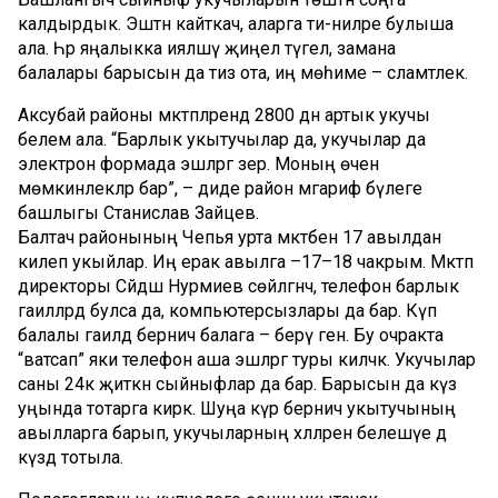
калдырдык. Эштән кайткач, аларга әти-әниләре булыша
ала. Һәр яңалыкка ияләшү җиңел түгел, замана
балалары барысын да тиз ота, иң мөһиме – сәламәтлек.
Аксубай районы мәктәпләрендә 2800 дән артык укучы
белем ала. “Барлык укытучылар да, укучылар да
электрон формада эшләргә әзер. Моның өчен
мөмкинлекләр бар”, – диде район мәгариф бүлеге
башлыгы Станислав Зайцев.
Балтач районының Чепья урта мәктәбенә 17 авылдан
килеп укыйлар. Иң ерак авылга –17–18 чакрым. Мәктәп
директоры Сәйдәш Нурмиев сөйләгәнчә, телефон барлык
гаиләләрдә булса да, компьютерсызлары да бар. Күп
балалы гаиләдә берничә балага – берәү генә. Бу очракта
“ватсап” яки телефон аша эшләргә туры киләчәк. Укучылар
саны 24кә җиткән сыйныфлар да бар. Барысын да күз
уңында тотарга кирәк. Шуңа күрә берничә укытучының
авылларга барып, укучыларның хәлләрен белешүе дә
күздә тотыла.