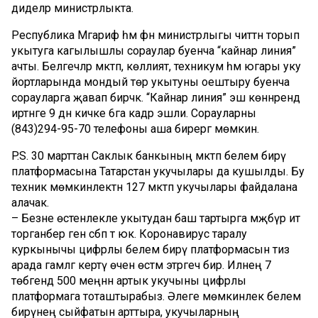
диделәр министрлыкта.
Республика Мәгариф һәм фән министрлыгы читтән торып
укытуга кагылышлы сораулар буенча “кайнар линия”
ачты. Белгечләр мәктәп, көллият, техникум һәм югары уку
йортларында мондый төр укытуны оештыру буенча
сорауларга җавап бирәчәк. “Кайнар линия” эш көннәрендә
иртәнге 9 дән кичке 6га кадәр эшли. Сорауларны
(843)294-95-70 телефоны аша бирергә мөмкин.
P.S. 30 марттан Саклык банкының мәктәп белем бирү
платформасына Татарстан укучылары да кушылды. Бу
техник мөмкинлектән 127 мәктәп укучылары файдалана
алачак.
– Безне өстенлекле укытудан баш тартырга мәҗбүр итә
торганбер генә сәбәп тә юк. Коронавирус таралу
куркынычы цифрлы белем бирү платформасын тиз
арада гамәлгә кертү өчен өстәмә этәргеч бирә. Илнең 7
төбәгендә 500 меңнән артык укучыны цифрлы
платформага тоташтырабыз. Әлеге мөмкинлек белем
бирүнең сыйфатын арттыра, укучыларның