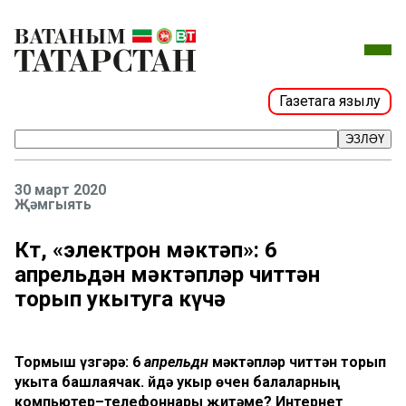
Газетага язылу
ЭЗЛӘҮ
30 март 2020
Җәмгыять
Көт, «электрон мәктәп»: 6
апрельдән мәктәпләр читтән
торып укытуга күчә
Тормыш үзгәрә: 6
апрельдән
мәктәпләр читтән торып
укыта башлаячак. Өйдә укыр өчен балаларның
компьютер–телефоннары җитәме? Интернет