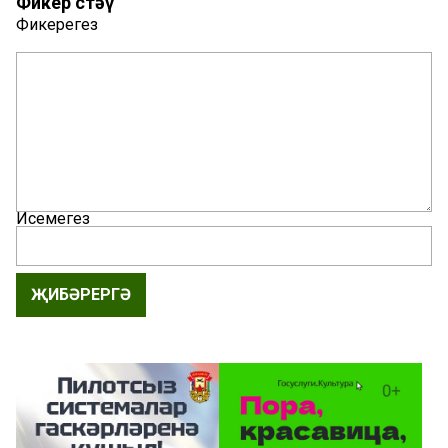
Фикер өстәү
Фикерегез
Исемегез
ҖИБӘРЕРГӘ