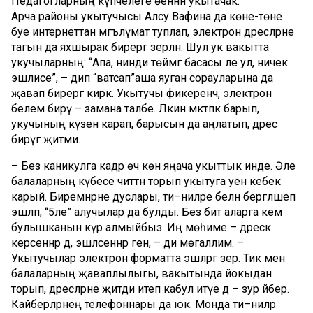
Педагогларның күпчелеге өеннән укытачак.
Арча районы укытучысы Алсу Вафина да көне-төне
буе интернеттан мәгълүмат туплап, электрон дәресләрне
тагын да яхшырак бирергә әзерләнә. Шул ук вакытта
укучыларның: “Апа, нинди төймәгә басасы әле ул, ничек
эшлисе”, – дип “ватсап”аша яуган сорауларына да
җавап бирергә кирәк. Укытучы фикеренчә, электрон
белем бирү – замана таләбе. Ләкин мәктәпкә барып,
укучының күзенә карап, барысын да аңлатып, дәрес
бирүгә җитми.
– Без каникулга кадәр өч көн яңача укыттык инде. Әле
балаларның күбесе читтән торып укытуга уен кебек
карый. Биремнәрне дуслары, әти–әниләре белән бергәләшеп
эшләп, “5ле” алучылар да булды. Без бит аларга кем
булышканын күрә алмыйбыз. Иң мөһиме – дәрескә
керсеннәр дә, эшләсеннәр генә, – ди мөгаллимә. –
Укытучылар электрон форматта эшләргә әзер. Тик менә
балаларның җаваплылыгы, вакытында йокыдан
торып, дәресләрне җитди итеп кабул итүе дә – зур әйбер.
Кайберләрнең телефоннары да юк. Монда әти–әниләр