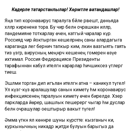
Кадерле татарстанлылар! Хөрмәтле ватандашлар!
Яңа тип коронавирус таралуга бәйле рәвештә, дөньяда
хәлләр киренеке тора. Бу чир белән очрашкан илләр,
пандемияне тоткарлау өчен, катгый чаралар күрә.
Россиядә чир йоктырган кешеләрнең саны алардагыга
караганда әлегә берничә тапкыр ким, ләкин вазгыять гаять
тиз үзгәрә, вирусның меңнәрчә кешенең гомерен өзүе
ихтимал. Россия Федерациясе Президенты
тарафыннан кабул ителгән карарлар hичшиксез үтәлергә
тиеш.
Эшләми торган дип игълан ителгән атна – каникул түгел!
Ул күзгә-күз аралашулар санын киметү һәм коронавирус
инфекциясенең таралуын киметү өчен бирелде. Хәзер
паркларда йөрер, шашлык пешерергә чыгар һәм дуслар
белән очрашулар оештырыр вакыт түгел!
Әмма үткән ял көннәре шуны күрсәтте: кызганыч ки,
куркынычның никадәр җитди булуын барыгыз да