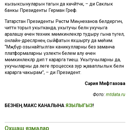
кызыксынуларын тагын да көчәйтәчәк, – ди Саклык
банкы Президенты Герман Греф.
Татарстан Президенты Рөстәм Миңнеханов белдергәнчә,
читтән торып укытканда, укытучы белән укучыга
аралашу өчен техник мөмкинлекләр тудыру гына түгел,
онлайн-дәресләрнең сыйфатын яхшырту да мөһим.
“Мәҗбүр озынайтылган каникулларны без заманча
платформаларны үзлектән белем алу өчен
мөмкинлекләр дип тә карарга тиеш. Укытучыларны да,
укучыларны да әлеге процесска зур җаваплылык белән
карарга чакырам”, – ди Президент.
Сәрия Мифтахова
Фото:
mtdata.ru
БЕЗНЕҢ МАКС КАНАЛЫНА
ЯЗЫЛЫГЫЗ
!
Охшаш язмалар