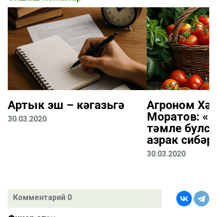
Артык эш – кәгазьгә
Агроном Хә
Моратов: «
30.03.2020
тәмле булсы
азрак сибәр
30.03.2020
Комментарий 0