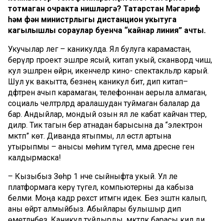
тотмаган очракта нишләргә? Татарстан Мәгариф
һәм фән министрлыгы дистанцион укытуга
кагылышлы сораулар буенча “кайнар линия” ачты.
Укучылар әлегә – каникулда. Ял булуга карамастан,
берәүләр проект эшләре ясый, китап укый, сканворд чишә,
кул эшләренә өйрәнә, икенчеләр кино- спектакльләр карый.
Шул ук вакытта, безнең каникул бит, дип китап–
дәфтәрен ачып карамаган, телефоннан аерыла алмаган,
социаль челтәрләрдә аралашудан туймаган балалар да
бар. Андыйлар, мондый озын ял әле кабат кайчан тәтер,
диләр. Тик тагын бер атнадан барысына да “электрон
мәктәп” көтә. Диванда ятыпмы, әллә өстәл артына
утырыпмы – анысы мөһим түгел, әмма дәресне генә
калдырмаска!
– Кызыбыз Зөһрә 1 нче сыйныфта укый. Ул әле
платформага керү түгел, компьютерны да кабыза
белми. Моңа кадәр рөхсәт итмәгән идек. Без эштән калып,
аны өйрәтә алмыйбыз. Абыйлары булышыр дип
өметләнәбез. Каникул туйдырды, мәктәпкә барасы килә ди.