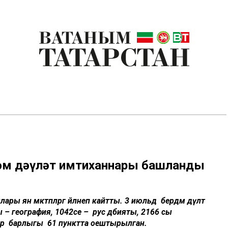
рдәм дәүләт имтиханнары башланды
янә мәктәпләргә әйләнеп кайтты. 3 июльдә бердәм дәүләт
– география, 1042се – рус әдәбияты, 2166 сы
р барлыгы 61 пунктта оештырылган.