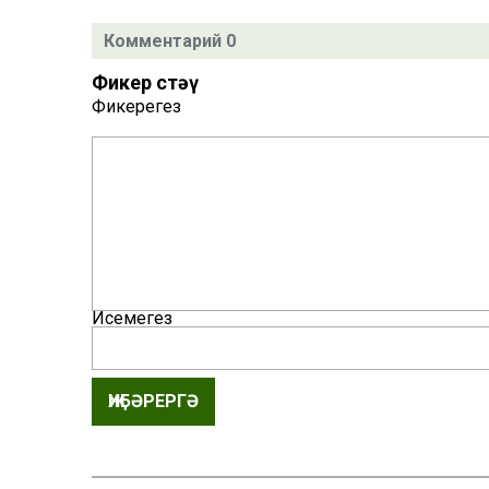
Комментарий 0
Фикер өстәү
Фикерегез
Исемегез
ҖИБӘРЕРГӘ