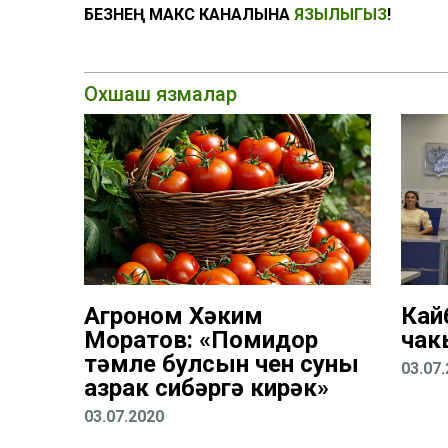
БЕЗНЕҢ МАКС КАНАЛЫНА
ЯЗЫЛЫГЫЗ
!
Охшаш язмалар
Агроном Хәким
Кай
Моратов: «Помидор
чак
тәмле булсын өчен суны
03.07
азрак сибәргә кирәк»
03.07.2020