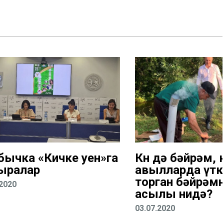
бычка «Кичке уен»га
Көн дә бәйрәм, к
ыралар
авылларда үтк
торган бәйрәм
.2020
асылы нидә?
03.07.2020