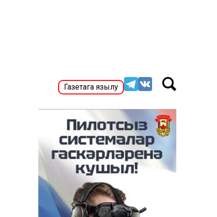
Газетага язылу