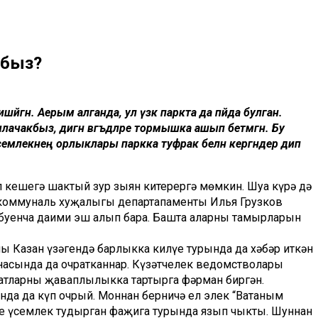
рбыз?
шәйгән. Аерым алганда, ул үзәк паркта да пәйда булган.
лачакбыз, дигән вәгъдәләре тормышка ашып бетмәгән. Бу
у үсемлекнең орлыклары паркка туфрак белән кергәндер дип
 кешегә шактый зур зыян китерергә мөмкин. Шуңа күрә дә
к-коммуналь хуҗалыгы департапаменты Илья Грузков
 буенча даими эш алып бара. Башта аларның тамырларын
ың Казан үзәгендә барлыкка килүе турында да хәбәр иткән
насында да очратканнар. Күзәтчелек ведомстволары
атларны җаваплылыкка тартырга фәрман биргән.
да да күп очрый. Моннан берничә ел элек “Ватаным
еге үсемлек тудырган фаҗига турында язып чыкты. Шуннан