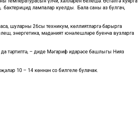
ың температурасын үлчи, хәлләрен белешә. Өстәлгә куярга
, бактерицид лампалар куелды. Бала саны аз булгач,
са, шуларның 26сы техникум, көллиятләргә барырга
елеш, энергетика, мәдәният юнәлешләре буенча вузларга
 да тәртиптә, – диде Мәгариф идарәсе башлыгы Нияз
җәләр 10 – 14 көннән соң билгеле булачак.