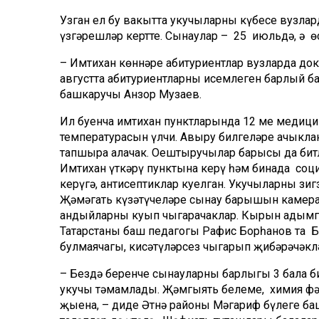
Узган ел бу вакытта укучыларның күбесе вузл
үзгәрешләр кертте. Сынаулар – 25 июльдә, ә өс
– Имтихан көннәре абитуриентлар вузларда до
августта абитуриентларның исемлеген барлый 
башкаручы Анзор Музаев.
Ил буенча имтихан пунктларында 12 мең медици
температурасын үлчи. Авыру билгеләре ачыкла
тапшыра алачак. Оештыручылар барысы да битл
Имтихан үткәрү пунктына керү һәм бинада соц
керүгә, антисептиклар куелган. Укучыларны зи
Җәмәгать күзәтүчеләре сынау барышын камерала
андыйларны куып чыгарачаклар. Кырын адымга
Татарстаның баш педагогы Рафис Борһанов та 
булмаячагы, кисәтүләрсез чыгарып җибәрәчәклә
– Бездә беренче сынауларны барлыгы 3 бала 
укучы тәмамлады. Җәмгыять белеме, химия фән
җыена, – диде Әтнә районы Мәгариф бүлеге б