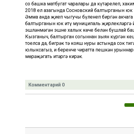
соң башка матбугат чаралары да күтәрелеп, ха
2018 ел азагында Сосновский балтырганын юк и
Әмма анда җиңеп чыгучы бүленеп биргән акчаг
балтырганын юк итү муниципаль җирлекләргә йө
эшләнмәгән эшне халык көче белән бушлай баш
Кызганыч, балтырган согыннан зыян күргән кеш
тоелса да, бигрәк тә кояш нуры астында сок т
юлыксагыз, иң беренче чиратта пешкән урыннарн
мөрәҗәгать итәргә кирәк.
Комментарий 0