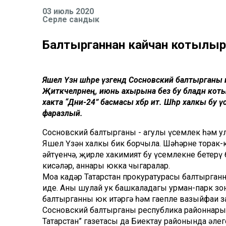
03 июль 2020
Серле сандык
Балтырганнан кайчан котылы
Яшел Үзән шәһәре үзәгендә Сосновский балтырганы и
Җитәкчеләрнең, июнь ахырына без бу бәладән коты
хакта “Дни-24” басмасы хәбәр итә. Шәһәр халкы б
фаразлый.
Сосновский балтырганы - агулы үсемлек һәм ул
Яшел Үзән халкы бик борчыла. Шәһәрнең тора
әйтүенчә, җирле хакимият бу үсемлекне бетерү
кисәләр, аннары юкка чыгаралар.
Моңа кадәр Татарстан прокуратурасы балтырганн
иде. Аны шулай ук башкаладагы урман-парк зо
балтырганны юк итәргә һәм гаепле вазыйфаи з
Сосновский балтырганы республика районнарын
Татарстан” газетасы да Биектау районында әл