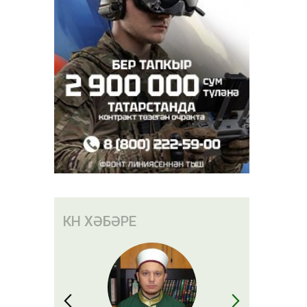
КӨН ХӘБӘРЕ