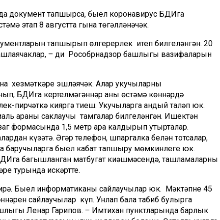
арда документ тапшырса, быел коронавирус БДИга
тәмә этап 8 августта гына төгәлләнәчәк.
кументларын тапшырып өлгерерлек итеп билгеләнгән. 20
башлаячаклар, – ди Рособрнадзор башлыгы вазифаларын
на хезмәткәре эшләячәк. Алар укучыларның
нып, БДИга кертелмәгәннәр аны өстәмә көннәрдә
ек-пирчәткә кияргә тиеш. Укучыларга андый таләп юк.
иаль араны саклаучы тамгалар билгеләнгән. Ишектән
гзаг формасында 1,5 метр ара калдырып утырталар.
рдан күзәтә. Әгәр телефон, шпаргалка белән тотсалар,
 баручыларга быел кабат тапшыру мөмкинлеге юк.
БДИга багышланган матбугат киңәшмәсендә, ташламаларның
ре турында искәртте.
бирә. Быел информатиканы сайлаучылар юк. Мәктәпне 45
нәрен сайлаучылар күп. Унлап бала табиб булырга
ашлыгы Ленар Гарипов. – Имтихан пунктларында барлык