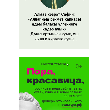
Алмаз хәзрәт Сафин:
«Аллаһның рәхмәт капкасы
адәм баласы үлгәнчегә
кадәр ачык»
Дөнья артыннан куып, еш
кына иң кирәкле сүзне
әйтергә онытабыз. «Рәхмәт»
сүзе бу. Әлеге сүзне күршең
яки дустыңа гына түгел,
Аллаһы Тәгаләгә дә әйтү
тиешле, чөнки кеше бөтен
яшәеше, барлыгы белән Аңа
бурычлы.