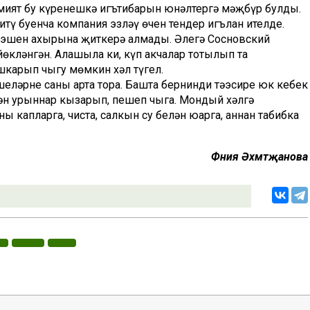
кимият бу күренешкә игътибарын юнәлтергә мәҗбүр булды.
тү буенча компания эзләү өчен тендер игълан ителде.
а эшен ахырына җиткерә алмады. Әлегә Сосновский
кләнгән. Аңлашыла ки, күп акчалар тотылып та
карып чыгу мөмкин хәл түгел.
еләрнең саны арта тора. Башта бернинди тәэсире юк кебек
игән урыннар кызарып, пешеп чыга. Мондый хәлгә
ы капларга, чиста, салкын су белән юарга, аннан табибка
Фәния Әхмәтҗанова