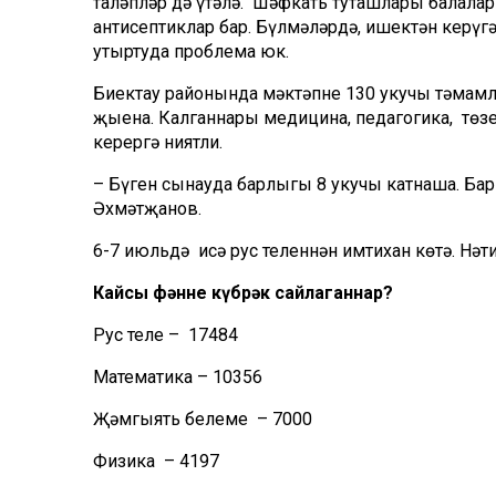
таләпләр дә үтәлә. Шәфкать туташлары балаларн
антисептиклар бар. Бүлмәләрдә, ишектән керүгә
утыртуда проблема юк.
Биектау районында мәктәпне 130 укучы тәмамла
җыена. Калганнары медицина, педагогика, төз
керергә ниятли.
– Бүген сынауда барлыгы 8 укучы катнаша. Бар
Әхмәтҗанов.
6-7 июльдә исә рус теленнән имтихан көтә. Нәти
Кайсы фәнне күбрәк сайлаганнар?
Рус теле – 17484
Математика – 10356
Җәмгыять белеме – 7000
Физика – 4197