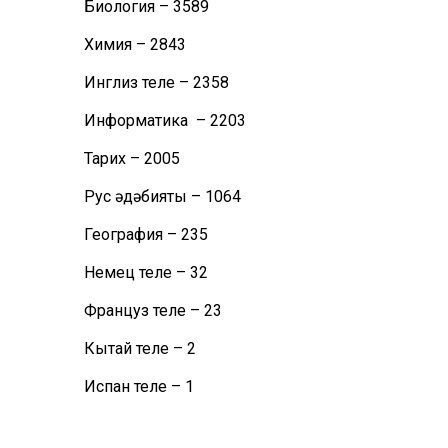
Биология – 3589
Химия – 2843
Инглиз теле – 2358
Информатика – 2203
Тарих – 2005
Рус әдәбияты – 1064
География – 235
Немец теле – 32
Француз теле – 23
Кытай теле – 2
Испан теле – 1