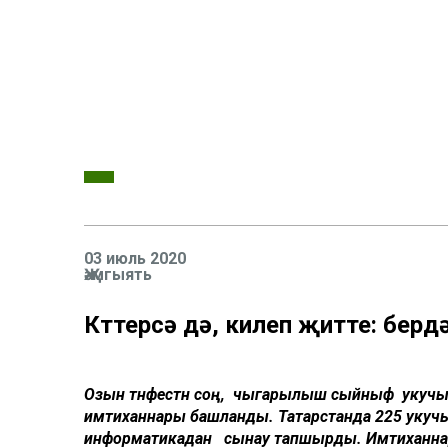
03 июль 2020
Җәмгыять
Көттерсә дә, килеп җитте: бе
Озын тәнәфестән соң, чыгарылыш сыйныф укучылары 
имтиханнары башланды. Татарстанда 225 укучы 
информатикадан сынау тапшырды. Имтиханна