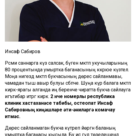
Инсаф Сабиров
Рәсми саннарга күз салсак, бүген мәктәп укучыларының
80 процентында умыртка баганасының кәкрәюе күзәтелә.
Моңа нигездә мәктәп букчасының дөрес сайланмавы,
чамадан тыш авыр булуы сәбәпче. Шуңа күрә балага мәктәп
кирәк-ярагы алганда иң беренче чиратта букча сайлауга
игътибар итәргә кирәк.
2
нче
номерлы
республика
клиник
хастаханәсе
табибы
,
остеопат
Инсаф
Сабировның
киңәшләре
әти
-
әниләргә
комачау
итмәс
.
Дөрес сайланмаган букча күтәреп йөргән баланың
умыртка баганасы кысыла. Бу исә гәүдә төзелешендә