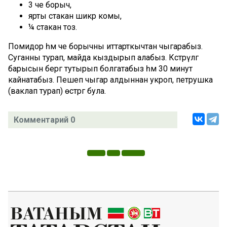
3 әче борыч,
ярты стакан шикәр комы,
¼ стакан тоз.
Помидор һәм әче борычны иттарткычтан чыгарабыз.
Суганны турап, майда кыздырып алабыз. Кәстрүлгә
барысын бергә тутырып болгатабыз һәм 30 минут
кайнатабыз. Пешеп чыгар алдыннан укроп, петрушка
(ваклап турап) өстәргә була.
Комментарий 0