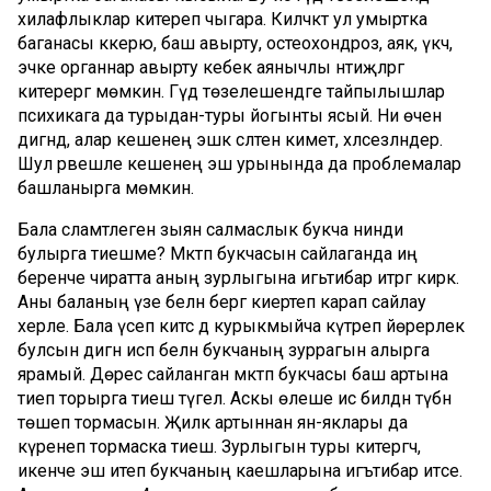
хилафлыклар китереп чыгара. Киләчәктә ул умыртка
баганасы кәкерәю, баш авырту, остеохондроз, аяк, үкчә,
эчке органнар авырту кебек аянычлы нәтиҗәләргә
китерергә мөмкин. Гәүдә төзелешендәге тайпылышлар
психикага да турыдан-туры йогынты ясый. Ни өчен
дигәндә, алар кешенең эшкә сәләтен киметә, хәлсезләндерә.
Шул рәвешле кешенең эш урынында да проблемалар
башланырга мөмкин.
Бала сәламәтлегенә зыян салмаслык букча нинди
булырга тиешме? Мәктәп букчасын сайлаганда иң
беренче чиратта аның зурлыгына игьтибар итәргә кирәк.
Аны баланың үзе белән бергә киертеп карап сайлау
хәерле. Бала үсеп китсә дә курыкмыйча күтәреп йөрерлек
булсын дигән исәп белән букчаның зуррагын алырга
ярамый. Дөрес сайланган мәктәп букчасы баш артына
тиеп торырга тиеш түгел. Аскы өлеше исә билдән түбән
төшеп тормасын. Җилкә артыннан ян-яклары да
күренеп тормаска тиеш. Зурлыгын туры китергәч,
икенче эш итеп букчаның каешларына игътибар итәсе.