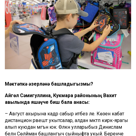
Мәктәпкә
әзерләнә
башладыгызмы
?
Айгөл
Сәмигуллина
,
Кукмара
районының
Вахит
авылында
яшәүче
биш
бала
анасы
:
– Август ахырына кадәр сабыр итәбез әле. Көзен кабат
дистанцион рәвештә укытсалар, алдан мәктәп кирәк-ярагы
алып куюдан мәгънә юк. Өлкән улларыбыз Динислам
белән Сөләйман башлангыч сыйныфта укый. Беренче