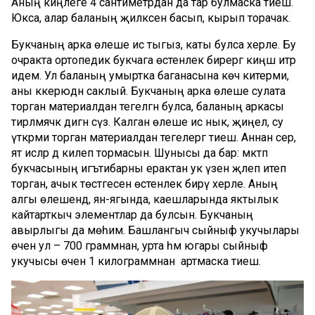
Аның киңлеге 4 сантиметрдан да тар булмаска тиеш.
Юкса, алар баланың җилкәсен басып, кырып торачак.
Букчаның арка өлеше исә тыгыз, каты булса хәерле. Бу
очракта ортопедик букчага өстенлек бирергә киңәш итәр
идем. Ул баланың умыртка баганасына көч китерми,
аны кәкерәюдән саклый. Букчаның арка өлеше сулата
торган материалдан тегелгән булса, баланың аркасы
тирләмәячәк дигән сүз. Калган өлеше исә нык, җиңел, су
үткәрми торган материалдан тегелергә тиеш. Аннан сәер,
ят исләр дә килеп тормасын. Шунысы да бар: мәктәп
букчасының игътибарны ерактан ук үзенә җәлеп итеп
торган, ачык төстәгесенә өстенлек бирү хәерле. Аның
алгы өлешендә, ян-ягында, каешларында яктылык
кайтарткыч элементлар да булсын. Букчаның
авырлыгы да мөһим. Башлангыч сыйныф укучылары
өчен ул – 700 граммнан, урта һәм югары сыйныф
укучысы өчен 1 килограммнан артмаска тиеш.