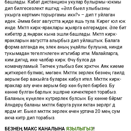
башлады. Кабат дистанцион укулар булырмы-юкмы
дип билгесезлектә яшәгәндә: «Әллә быел улыбызны
укырга кертмичә торыргамы икән?» – дип тә уйлаган
идек. Әмма безгә августта җиде яшь тула. Кирегә юл юк
инде. Мәктәп кирәк-яраклары җыярга өлгермәдек. Әле бит
кибетләр дә яңарак кына эшли башлады. Мәктәп кирәк-
яракларын августта алырбыз дип уйлаштык. Балага
форма алганда иң элек аның уңайлы булуына, нинди
тукымадан тегелгәнлегенә игътибар итәм. Малайларга,
ким дигәндә, ике чалбар кирәк. Өчәү булса да
комачауламый. Төпчек улыбыз бик хәрәкәтчән. Аяк киеме
җиткереп булмас, мөгаен. Мәктәпкә әзерлек безнең гаиләдә
аерым бер вакыйга буларак кабул ителә. Мәктәпкә кирәк-
яраклар алу өчен аерым бер көн бүлеп бирәбез. Бу
көнне булган барлык эшләрне кичектереп торабыз.
Баланың күңелен күтәрерлек булсын. Бу көнне бәйрәмгә
әйләндерү баланы мәктәпкә баруга рухи яктан әзерләргә дә
ярдәм итә. Быел мәктәпкә әзерлек өчен уртача 20 мең сум
акча китәр дип торабыз.
БЕЗНЕҢ МАКС КАНАЛЫНА
ЯЗЫЛЫГЫЗ
!