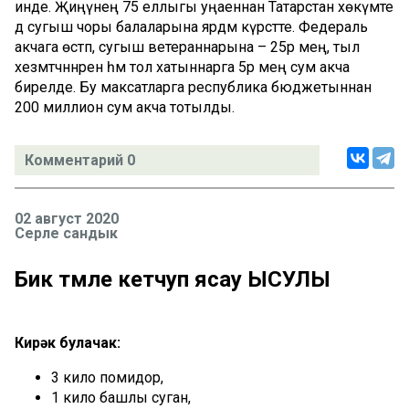
инде. Җиңүнең 75 еллыгы уңаеннан Татарстан хөкүмәте
дә сугыш чоры балаларына ярдәм күрсәтте. Федераль
акчага өстәп, сугыш ветераннарына – 25әр мең, тыл
хезмәтчәннәренә һәм тол хатыннарга 5әр мең сум акча
бирелде. Бу максатларга республика бюджетыннан
200 миллион сум акча тотылды.
Комментарий 0
02 август 2020
Серле сандык
Бик тәмле кетчуп ясау ЫСУЛЫ
Кирәк булачак:
3 кило помидор,
1 кило башлы суган,