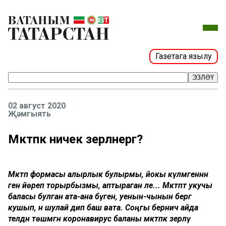
Газетага язылу
ЭЗЛӘҮ
02 август 2020
Җәмгыять
Мәктәпкә ничек әзерләнергә?
Мәктәп формасы алырлык булырмы, йокы күлмәгеннән
генә йөреп торырбызмы, аптыраган әле... Мәктәптә укучы
баласы булган ата-ана бүген, уенын-чынын бергә
кушып, әнә шулай дип баш вата. Соңгы берничә айда
телдән төшмәгән коронавирус баланы мәктәпкә әзерләү