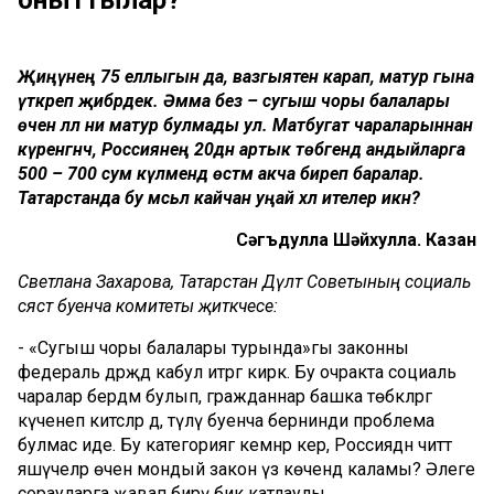
оныттылар?
Җиңүнең 75 еллыгын да, вазгыятенә карап, матур гына
үткәреп җибәрдек. Әмма без – сугыш чоры балалары
өчен әллә ни матур булмады ул. Матбугат чараларыннан
күренгәнчә, Россиянең 20дән артык төбәгендә андыйларга
500 – 700 сум күләмендә өстәмә акча биреп баралар.
Татарстанда бу мәсьәлә кайчан уңай хәл ителер икән?
Сәгъдулла Шәйхулла. Казан
Светлана Захарова, Татарстан Дәүләт Советының социаль
сәясәт буенча комитеты җитәкчесе:
- «Сугыш чоры балалары турында»гы законны
федераль дәрәҗәдә кабул итәргә кирәк. Бу очракта социаль
чаралар бердәм булып, гражданнар башка төбәкләргә
күченеп китсәләр дә, түләү буенча бернинди проблема
булмас иде. Бу категориягә кемнәр керә, Россиядән читтә
яшәүчеләр өчен мондый закон үз көчендә каламы? Әлеге
сорауларга җавап бирү бик катлаулы.