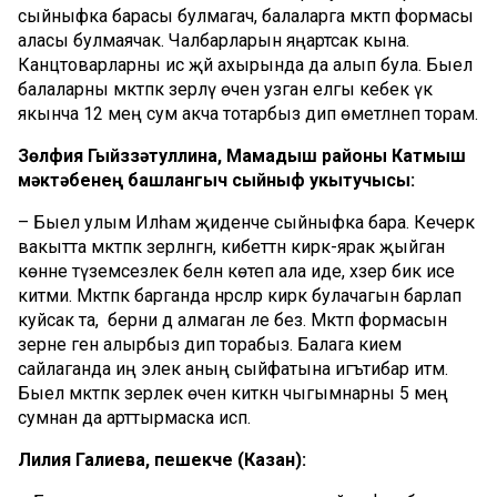
сыйныфка барасы булмагач, балаларга мәктәп формасы
аласы булмаячак. Чалбарларын яңартсак кына.
Канцтоварларны исә җәй ахырында да алып була. Быел
балаларны мәктәпкә әзерләү өчен узган елгы кебек үк
якынча 12 мең сум акча тотарбыз дип өметләнеп торам.
Зөлфия
Гыйззәтуллина
,
Мамадыш
районы
Катмыш
мәктәбенең
башлангыч
сыйныф
укытучысы
:
– Быел улым Илһам җиденче сыйныфка бара. Кечерәк
вакытта мәктәпкә әзерләнгән, кибеттән кирәк-ярак җыйган
көнне түземсезлек белән көтеп ала иде, хәзер бик исе
китми. Мәктәпкә барганда нәрсәләр кирәк булачагын барлап
куйсак та, берни дә алмаган әле без. Мәктәп формасын
әзерне генә алырбыз дип торабыз. Балага кием
сайлаганда иң элек аның сыйфатына игътибар итәм.
Быел мәктәпкә әзерлек өчен киткән чыгымнарны 5 мең
сумнан да арттырмаска исәп.
Лилия
Галиева
,
пешекче
(
Казан
):