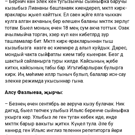
– Берничә көн элек кенә тугызынчы сыйныфка баручы
кызыбыз Лиананы баштанаяк киендереп, мәктәп кирәк-
яраклары җыеп кайттык. Ел саен җәйге ялга чыккач
кулга алган акчаның бер өлешен баланы мәктәпкә әзерләүгә
тотам. Быел моның өчен 18 мең сум акча тоттык. Озак
ачылмыйча торгач, хәзер күп кенә кибетләрдә зур
ташламалар бит. Мәктәп кирәк-яракларыннан тыш
кызыбызга көзге өс киемнәре дә алып куйдык. Дөрес,
мондый чакта сыйфатлы кием табу кыенрак. Безгә дә
шактый сайланырга туры килде. Кайсының җебе
киткән, кайсының табы бар. Игътибарлырак булырга
кирәк. Иң мөһиме илләр тыныч булып, балалар исән-сау
элекке режимда укысыннар гына.
Алсу
Фазлыева
,
җырчы
:
– Безнең өчен сентябрь ае аеруча кызу булачак. Ник
дигәндә, быел төпчек улыбыз Ильяс беренче сыйныфка
укырга керә. Улыбыз әле генә туган кебек иде, инде
мәктәпкә барыр вакыты җиткән. Күңел тула. Әле бу
көннәрдә генә Ильяс инглиз теленнән репетиторга йөри