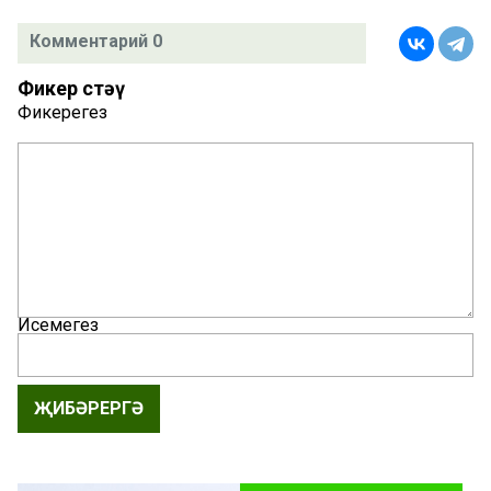
Комментарий 0
Фикер өстәү
Фикерегез
Исемегез
ҖИБӘРЕРГӘ