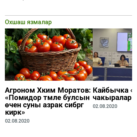
Охшаш язмалар
Агроном Хәким Моратов:
Кайбычка «К
«Помидор тәмле булсын
чакыралар
өчен суны азрак сибәргә
02.08.2020
кирәк»
02.08.2020