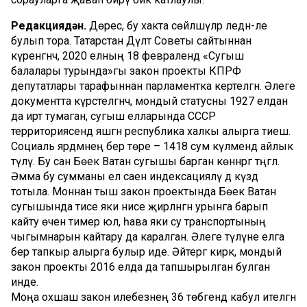
Редакциядән.
Дөрес, бу хакта сөйләшүләр әледән-әле
булып тора. Татарстан Дәүләт Советы сайтыннан
күренгәнчә, 2020 елның 18 февралендә «Сугыш
балалары турында»гы закон проекты КПРФ
депутатлары тарафыннан парламентка кертелгән. Әлеге
документта күрсәтелгәнчә, мондый статусны 1927 елдан
да иртә тумаган, сугыш елларында СССР
территориясендә яшәгән республика халкы алырга тиеш.
Социаль ярдәмнең бер төре – 1418 сум күләмендә айлык
түләү. Бу сан Бөек Ватан сугышы барган көннәргә тәңгәл.
Әмма бу сумманы ел саен индексацияләү дә күздә
тотыла. Моннан тыш закон проектында Бөек Ватан
сугышында әтисе яки әнисе җирләнгән урынга барып
кайту өчен тимер юл, һава яки су транспортының
чыгымнарын кайтару да каралган. Әлеге түләүне елга
бер тапкыр алырга булыр иде. Әйтергә кирәк, мондый
закон проекты 2016 елда да тапшырылган булган
инде.
Моңа охшаш закон илебезнең 36 төбәгендә кабул ителгән