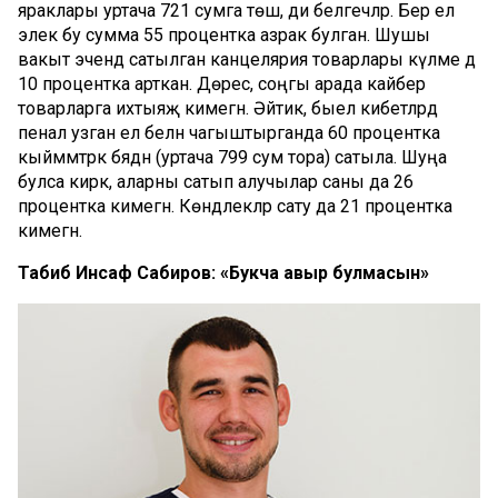
яраклары уртача 721 сумга төшә, ди белгечләр. Бер ел
элек бу сумма 55 процентка азрак булган. Шушы
вакыт эчендә сатылган канцелярия товарлары күләме дә
10 процентка арткан. Дөрес, соңгы арада кайбер
товарларга ихтыяҗ кимегән. Әйтик, быел кибетләрдә
пенал узган ел белән чагыштырганда 60 процентка
кыйммәтрәк бәядән (уртача 799 сум тора) сатыла. Шуңа
булса кирәк, аларны сатып алучылар саны да 26
процентка кимегән. Көндәлекләр сату да 21 процентка
кимегән.
Табиб
Инсаф
Сабиров
:
«Букча
авыр
булмасын»