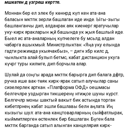
мәшәкатенә дә үзгәреш кертте.
Моннан бер ел элек бу көннәрдә күп кенә ата-ана
баласын мәктәпкә әзерли башлаган иде инде. Ыгы-зыгы
башланганчы дип, алданрак аяк киенергә яратучылар
уку-кирәк яракларын җәй башында ук җыя башлый иде.
Быел исә ата-аналарның күпчелеге бу мәсьәләдә алдан
чабарга ашыкмый. Министрлыктан: «Яңа уку елында
гадәти режимда укыячакбыз», – дигән хәбәр килсә дә,
чынлыкта алай булып бетмәс, кабат дистанцион укуга
күчәргә туры килмәгәе, дип борчыла алар.
Шулай да соңгы арада мәктәпкә барырга дип балага дәфтәр,
ручка ише вак-төяк кирәк-ярак сатып алучылар саны
сизелерлек арткан. «Платформа ОФД» оешмасы
белгечләре уздырган тикшеренү нәтиҗәсе шуны күрсәтә.
Белгечләр моны шактый вакыт бик астында торган
кибетләрнең кабат эшли башлавы белән аңлата. Иң
кызыгы шул: ата-ана канцтоварларның сыйфатлырак,
кыйммәтлерәгенә өстенлек бирә башлаган. Бүген бала
мәктәпкә барганда сатып алынган канцелярия кирәк-