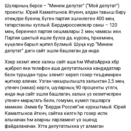
Шуларның берсе – “Минем депутат” (“Мой депутат”)
проекты. Юрий Камалтынов әйтүенчә, алдан тавыш бирү
нәтиҗәләре буенча, бүген партия эшчәнлеген 400 мең
татарстанлы хуплый. Бер­дәм­рос­сиялеләр саны – 120
мең, беренчел партия оешмалары 2 мең чамасы икән.
Партия шактый ишле булса да, күрәсең, һәркемнең
күңе­ленә барып җитеп булмый. Шуңа күрә “Минем
депутат” дигән сайт эшли башлаган да инде.
Хәзер хезмәт иясе халкы сайт аша һәм Whats­Аpp­ка хә­бәр
җибәреп яки телефон аша депутатлыкка кандидатлар
белән турыдан-туры элемтәгә кереп гозер-тәкъ­димнәрен
җиткерә ала­чак. Узган чакырылышта халыктан 2,5 мең
үтенеч (наказ) кергән, шуларның 90 проценты үтәлгән, ә
инде яңа сайт эшли башлагач, халык үз хезмәтчеләрен
үтенеч-мө­рәҗәгать белән, гомумән, кү­меп ташларга
мөмкин. Әмма бу “Бердәм Россия”не куркытмый. Юрий
Камалтынов әйт­кән­чә, сайтка килгән һәр гозер исәпкә
алыначак һәм аларны парламент үз эшендә
файдаланачак. Хәтта депутатлыкка үтә алмаган