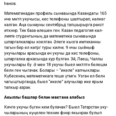
һанов.
Математикадан профиль сынавында Казандагы 165
нче мәктәп укучысы, кесә телефоны шалтырап, көлкегә
калган. Аңа сынауны сен­тябрь­дә тапшырырга рөхсәт
иткәннәр. Тик база өлешен генә. Казан педагогия көл­
лияте студентының да математика сынавында
шпаргалкалары коелган. Әлеге кызга имтиханны
тагын бер ел көтәргә туры киләчәк. 9 нчы сыйныф
укучылары арасында өч укучы да кесә телефоны,
шпаргалка аркасында хур булган. Зәй, Лаеш, Чаллы
укучылары бу. Ә менә 18 укучы быел мәктәптән белешмә
белән генә чыгачак. Болары – “икеле” капчыклары.
Күбесенең математикага теше үтмәгән. Уз­ган ел белән
чагыштырганда, быел “икеле” алучылар ике ярым
тапкыр азрак.
Акыллы башлар белән мактана алабыз
Кичәге укучы бүген кем булачак? Быел Татарстан уку­
чыларының күңеленә техник фәннәр якынрак булып