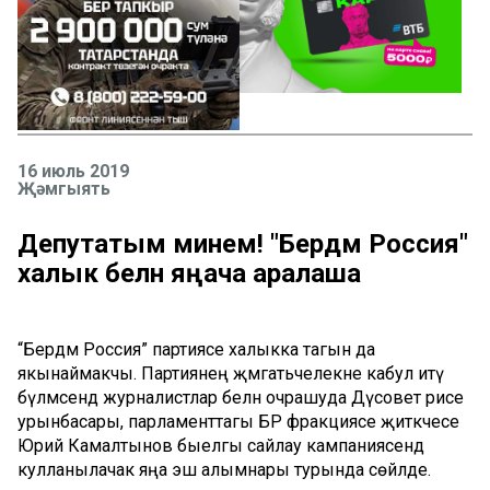
16 июль 2019
Җәмгыять
Депутатым минем! "Бердәм Россия"
халык белән яңача аралаша
“Бердәм Россия” партиясе халыкка тагын да
якынаймакчы. Партиянең җәмәгатьчелекне кабул итү
бүлмәсендә журналистлар белән очрашуда Дәүсовет рәисе
урынбасары, парламенттагы БР фракциясе җитәкчесе
Юрий Камалтынов быелгы сайлау кампаниясендә
кулланылачак яңа эш алымнары турында сөйләде.