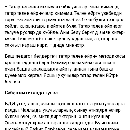
– Татар теленнән имтихан сайлаучылар саны ки­ме­сә дә,
татар телен өй­рәнү­че­ләр кимеми. Телне өйрәтү үзебез­дән
тора. Балаларны тормышта үзебез белән булган хәлләрне
сөйләп, кызыктырып өй­рәтеп була. Татар телен өй­рәнергә
теләүче рус­лар да күбәйде. Аны белү бе­рәү­гә дә зыян китер­
мәя­чәк. Телгә мөнәсәбәт эчке культурадан килә, аңа карата
сакчыл караш кирәк, – диде министр.
Баш педагог белдер­гән­чә, татар телен өйрәнү методикасы
әкренләп гади­ләшә бара. Балалар оялмыйча сөйләшсен
өчен, башта аралашырга өйрәтү, аннан гына башка
күнек­мәләр кертелә. Яхшы укучылар татар телен әйбәтрәк
белә икән.
Сәбәп имтиханда түгел
БДИ үтте, ә аның ачысы-төчесен татырга укытучыларга
калды. Чаллыда, уку­чыларның сынау нәтиҗәлә­ре начар
булган өчен, өч мәктәп директорын эштән куганнар.
Әлеге хәл күпләр­не аптырашта калдырды. Бу чыннан
шулаймы? Рафис Борһанов әлеге имеш-ми­мешләрне