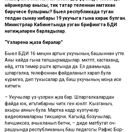
өйрәнерләр анысы, тик татар теленнән имтихан
бирүчесе булырмы? Быел республикада туган
телдән сынау нибары 19 укучыга гына кирәк булган.
Министрлар Кабинетында узган брифингта БДИ
нәтиҗәләрен барладылар.
“Үзләренә җәза бирәләр”
Быел БДИ 16 меңнән артык укучының башыннан үт­те.
Аны кайда гына тапшырмадылар: мәктәптә, хаста­ханәдә,
өйдә, хәтта тимер рәшәткә артында да. Ел дә­вамында,
шпаргалка, телефоннан файдаланып харап була
күрмәгез, дип тукысалар да, биш укучының моңа исе
китмәгән.
– Укучылар үз-үзләренә җә­за бирә. Шпаргалкалардан
файда юк, игътибарны читкә генә юнәлтә. Кызганыч,
ахыры аяныч була. Мартка кадәр күзәтү­че­ләр
видеоязмаларны тикше­рәчәк. Кагыйдә бозучылар,
һичшиксез, ачыкланып бе­тәчәк, – диде матбугат оч­
рашуында рес­публика­ның баш педагогы Рафис Бор­