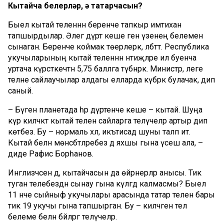
Кытайча белерләр, ә татарчасын?
Быел кытай теленнән беренче тапкыр имтихан
тапшырдылар. Әлегә дүрт кеше генә үзенең белемен
сынаган. Беренче коймак төерле­рәк, әлбәттә. Республика
уку­чыларының кытай те­лен­нән нәтиҗәләре ил буенча
уртача күрсәт­кечтән 5,75 баллга түбән­рәк. Министр, әлеге
телне сайлаучылар алдагы елларда күбрәк булачак, дип
саный.
– Бүген планетада һәр дүртенче кеше – кытай. Шу­ңа
күрә киләчәктә кытай телен сайларга теләүчеләр артыр дип
көтәбез. Бу – нормаль хәл, икътисад шуны таләп итә.
Кытай белән мө­нәсә­бәт­ләребез дә яхшы гына үсеш ала, –
диде Рафис Борһанов.
Инглизчәсен дә, кытайчасын да өйрәнерләр анысы. Тик
туган телебездән сынау гына күләгәдә калмасмы? Быел
11 нче сыйныф укучылары арасында татар телен бары
тик 19 укучы гына тапшырган. Бу – киләчәген тел
белеме белән бәйләргә теләүче­ләр.