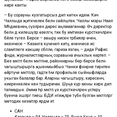
кире какты.
– Бу сорауны кузгатырсыз дип көткән идем. Кичә
Чаллыда җитәкчелек белән сөйләштек. Чаллы мэры Наил
Мәһдиевнең сүзләрен дөрес аңламаганнар. Өч директор
белән дә килешүләр өзелгән, тик бу имтихан күр­сәткеч­ләренә
бәйле түгел. Берсе – авыру әнисен тәр­бияләр өчен,
икенчесе – Казанга кү­ченеп китү, өченчесе исә
сәламәтлеге какшау сә­бәпле, гариза язган, – диде Рафис
әфәнде, журналист­ларның соравына ачыклык кертеп. –
Без мәктәп белән мәктәпне, районнарны бер-берсе бе­лән
чагыштырырга җыен­мый­быз. Чөнки фән­нәр­не тирәнтен
өйрәтүче мәктәп­ләр, гадәти һәм профильле сыйныфларда
укыган балалар бар. Аларны чагыштыру, киресенчә,
киеренкелек кенә тудырачак. Шуңа күрә моны кирәк дип
тапмадык. Әмма һәр мәктәп үз күрсәт­кечләрен үстерү
буенча эш­ләргә тиеш. БДИ нәтиҗә­ләре түбән булган мәктәп­ләргә
методик хез­мәтләр ярдәм итә.
САН
Казанда – 94, Чаллыда – 25, Яшел Үзәндә – 10,