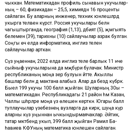
чыккан. Математикадан профиль сынавын укучы­лар­
ның – 60, физикадан – 25,5, химиядән 16 проценты
сайлаган. Бу аларның инженер, техник юнәлешләрдә
укырга теләвен күрсәтә. Рос­сия укучылары белән
чагыштырганда, география (1,13), әдәбият (5), җәмгыять
белемен (39), тарихны (10) сайлаучылар азрак булган.
Соңгы өч елда информатика, инглиз телен
сайлаучылар арткан.
Сүз уңаеннан, 2022 елда инглиз теле барлык 11 нче
сыйныф укучыларына да мәҗбүри булачак. Министр
республиканың мо­ңа әзер булуын әйтте. Акыллы
башлар белән дә мактана алабыз. Алар да бездә күбрәк.
Быел 199 укучы 100 балл җыйган. Шуларның 30ы –
математикадан. Республикадагы 21 район һәм Казан,
Чаллы шәһәрләре моңа үз өлешен керткән. Югары балл
туплаучылар үзебез­нең вузларга да кирәк, шу­ңа күрә
аларны күз уңыннан ычкындырмаячаклар. Әй­тик,
татар мәктә­бендә укып, 399 балл җый­ган Рамил Ба­
һавиев КФУ­ның математика юнәле­шен сайлаган.