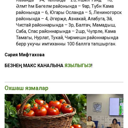
Әлмәт һәм Бөгелмә районында – 9ар, Түбән Кама
районында – 6, Югары Осланда – 5, Лениногорск
районында – 4, Әгерҗе, Азнакай, Алабуга, Зәй,
Чистай районнарында – 3әр, Балтач, Мамадыш,
Саба, Спас районнарында – 2шәр, Чүпрәле, Кама
Тамагы, Нурлат, Тукай, Чирмешән районнарында
берәр укучы имтиханны 100 баллга тапшырган.
Сәрия Мифтахова
БЕЗНЕҢ МАКС КАНАЛЫНА
ЯЗЫЛЫГЫЗ
!
Охшаш язмалар