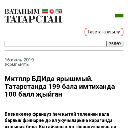
Газетага язылу
ЭЗЛӘҮ
16 июль 2019
Җәмгыять
Мәктәпләр БДИда ярышмый.
Татарстанда 199 бала имтиханда
100 балл җыйган
Безнекеләр француз һәм кытай теленнән кала
барлык фәннәрне дә ил укучыларына караганда
яхшырак белә. Кытайчасын да, французчасын да