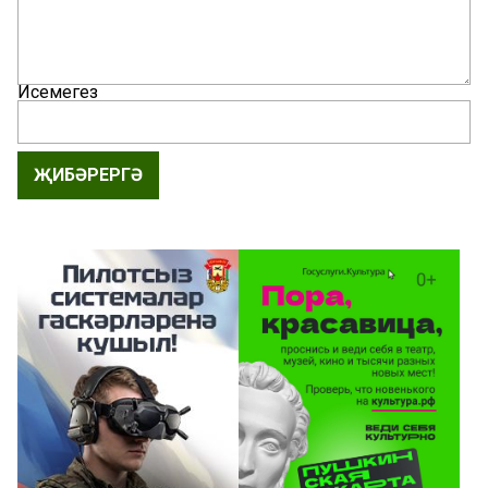
Исемегез
ҖИБӘРЕРГӘ