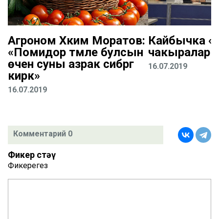
Агроном Хәким Моратов:
Кайбычка «К
«Помидор тәмле булсын
чакыралар
өчен суны азрак сибәргә
16.07.2019
кирәк»
16.07.2019
Комментарий 0
Фикер өстәү
Фикерегез