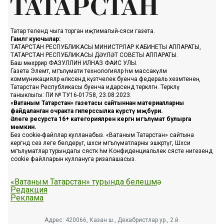
Татар телендә чыга торган иҗтимагый-сәяси газета.
Гамәлгә куючылар:
ТАТАРСТАН РЕСПУБЛИКАСЫ МИНИСТРЛАР КАБИНЕТЫ АППАРАТЫ,
ТАТАРСТАН РЕСПУБЛИКАСЫ ДӘҮЛӘТ СОВЕТЫ АППАРАТЫ.
Баш мөхәррир ФАЗУЛЛИН ИЛНАЗ ФАИС УЛЫ.
Газета Элемтә, мәгълүмати технологияләр һәм массакүләм
коммуникацияләр өлкәсендә күзәтчелек буенча федераль хезмәтенең
Татарстан Республикасы буенча идарәсендә теркәлгән. Теркәлү
таныклыгы: ПИ № ТУ16-01758, 23.08.2023.
«Ватаным Татарстан» газетасы сайтыннан материалларны
файдаланган очракта гиперссылка күрсәтү мәҗбүри.
Әлеге ресурста 16+ категорияләренә кергән мәгълүмат булырга
мөмкин.
Без cookie-файллар кулланабыз. «Ватаным Татарстан» сайтына
кергәндә сез әлеге белдерүгә, шәхси мәгълүматларны эшкәртүгә, Шәхси
мәгълүматлар турындагы сәясәткә һәм Конфиденциальлек сәясәте нигезендә
cookie файлларын куллануга ризалашасыз.
«Ватаным Татарстан» турында белешмә
Редакция
Реклама
Адрес: 420066, Казан ш., Декабристлар ур., 2 й.