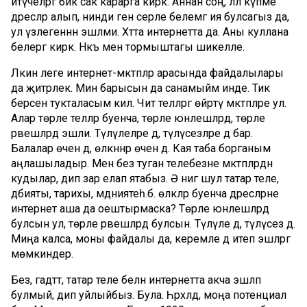
итүчеләргә бик сак карарга кирәк. Аннан соң, әллә күпме
дәресләр алып, нинди генә серле белемгә ия булсагыз да,
ул үзлегеннән эшләми. Хәтта интернетта да. Аны куллана
белергә кирәк. Нәкъ менә тормыштагы шикелле.
Ләкин әлеге интернет-мәктәпләр арасында файдалылары
да җитәрлек. Мин барысын да санамыйм инде. Тик
берсенә тукталасым килә. Чит телләргә өйрәтү мәктәпләре ул.
Алар төрле телләр буенча, төрле юнәлешләрдә, төрле
рәвешләрдә эшли. Түләүлеләре дә, түләүсезләре дә бар.
Балалар өчен дә, өлкәннәр өчен дә. Кая таба борганым
аңлашыладыр. Менә без туган телебезне мәктәпләрдән
кудылар, дип зар елап ятабыз. Ә нигә шул татар теле,
әдәбияты, тарихы, мәдәниятеһ.б. өлкәләр буенча дәресләрне
интернет аша да оештырмаска? Төрле юнәлешләрдә
булсын ул, төрле рәвешләрдә булсын. Түләүле дә, түләүсез дә.
Миңа калса, моны файдалы да, керемле дә итеп эшләргә
мөмкиндер.
Без, гадәттә, татар теле белән интернетта акча эшләп
булмый, дип уйлыйбыз. Була. Һәрхәлдә, моңа потенциал