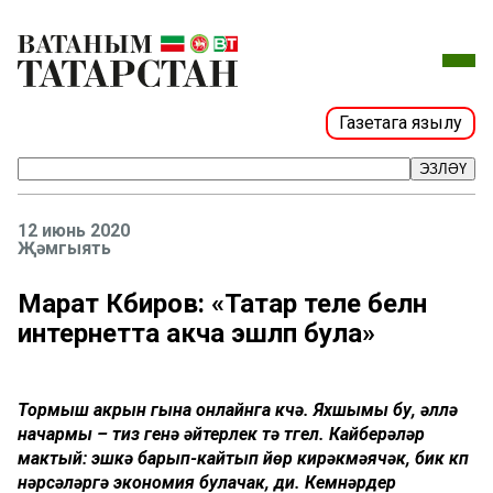
Газетага язылу
ЭЗЛӘҮ
12 июнь 2020
Җәмгыять
Марат Кәбиров: «Татар теле белән
интернетта акча эшләп була»
Тормыш акрын гына онлайнга күчә. Яхшымы бу, әллә
начармы – тиз генә әйтерлек тә түгел. Кайберәүләр
мактый: эшкә барып-кайтып йөрү кирәкмәячәк, бик күп
нәрсәләргә экономия булачак, ди. Кемнәрдер