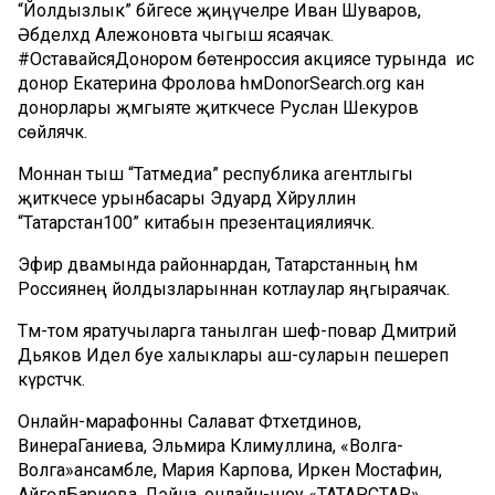
“Й
олдызлык” бәйгесе җиңүчеләре Иван Шуваров,
Әбделәхәд
Алежонов
та чыгыш ясаячак
.
#ОставайсяДонором
бөтенроссия акциясе турында исә
донор
Екатерина
Фролова
һәм
DonorSearch.org
кан
донорлары җәмгыяте җитәкчесе
Руслан
Шекуров
сөйләячәк.
Моннан тыш “Татмедиа” республика агентлыгы
җитәкчесе урынбасары Эдуард Хәйруллин
“Татарстан100” китабын презентациялиячәк.
Эфир дәвамында районнардан, Татарстанның һәм
Россиянең йолдызларыннан котлаулар яңгыраячак.
Тәм-том яратучыларга танылган шеф-повар Дмитрий
Дьяков Идел буе халыклары аш-суларын пешереп
күрсәтәчәк.
Онлайн-марафонны
Салават Фә
тхетдинов,
Винера
Гани
ева,
Эльмира Кә
лимуллина
,
«
Волга
-
Волга
»
ансамбле
,
Мария Карпова, Иркен Мостафин,
Айгөл
Бариева, Лэйна
,
онлайн-шоу «ТАТАРСТА
Р»