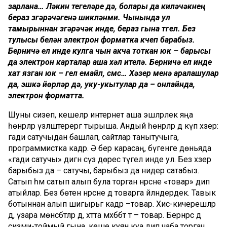
зарлана… Ләкин тегеләре дә, болары да киләчәкнең
бераз үзгәрәчәгенә шикләнми. Чынында ул
тамырыннан үзгәрәчәк инде, бераз гына түгел. Без
тулысы белән электрон форматка күчеп барабыз.
Берничә ел инде кулга чын акча тоткан юк – барысы
да электрон карталар аша хәл ителә. Берничә ел инде
хат язган юк – гел емайл, смс… Хәзер менә аралашулар
да, эшкә йөрүләр дә, уку-укытулар да – онлайнда,
электрон форматта.
Шуны сизеп, кешеләр интернет аша эшләрлек яңа
һөнәрләр үзләштерергә тырыша. Андый һөнәрләр дә күп хәзер:
гади сатучыдан башлап, сайтлар танытучыга,
программистка кадәр. Ә бер карасаң, бүгенге дөньяда
«гади сатучы» дигән сүз дөрес түгел инде ул. Без хәзер
барыбыз да – сатучы, барыбыз да нидер сатабыз.
Сатып һәм сатып алып була торган нәрсәне «товар» дип
атыйлар. Без бөтен нәрсәне дә товарга әйләндердек. Тавык
ботыннан алып шигырьгә кадәр –товар. Хис-кичерешләр
дә, үзара мөнәсәбәтләр дә, хәтта мәхәббәт тә – товар. Бернәрсә дә
сизми-тоймый гына, кеше куян куа дип чаба торгач,