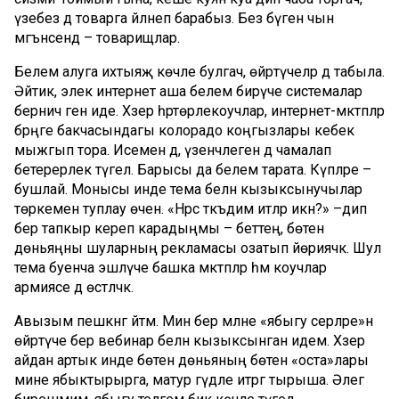
үзебез дә товарга әйләнеп барабыз. Без бүген чын
мәгънәсендә – товарищлар.
Белем алуга ихтыяҗ көчле булгач, өйрәтүчеләр дә табыла.
Әйтик, элек интернет аша белем бирүче системалар
берничә генә иде. Хәзер һәртөрлекоучлар, интернет-мәктәпләр
бәрәңге бакчасындагы колорадо коңгызлары кебек
мыжгып тора. Исемен дә, үзенчәлеген дә чамалап
бетерерлек түгел. Барысы да белем тарата. Күпләре –
бушлай. Монысы инде тема белән кызыксынучылар
төркемен туплау өчен. «Нәрсә тәкъдим итәләр икән?» –дип
бер тапкыр кереп карадыңмы – беттең, бөтен
дөньяңны шуларның рекламасы озатып йөриячәк. Шул
тема буенча эшләүче башка мәктәпләр һәм коучлар
армиясе дә өстәләчәк.
Авызым пешкәнгә әйтәм. Мин бер мәлне «ябыгу серләре»нә
өйрәтүче бер вебинар белән кызыксынган идем. Хәзер
айдан артык инде бөтен дөньяның бөтен «оста»лары
мине ябыктырырга, матур гәүдәле итәргә тырыша. Әлегә