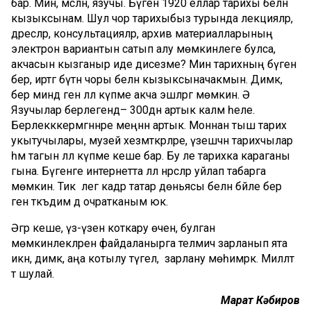
бар. Мин, мәсәлән, язучы. Бүген 1920 еллар тарихы белән
кызыксынам. Шул чор тарихыбыз турында лекцияләр,
дәресләр, консультацияләр, архив материалларының
электрон вариантын сатып алу мөмкинлеге булса,
акчасын кызганыр иде дисезме? Мин тарихның бүген
бер, иртәгә бүтән чоры белән кызыксыначакмын. Димәк,
бер миндә генә әллә күпме акча эшләргә мөмкин. Ә
Язучылар берлегендә– 300дән артык каләм әһеле.
Берлеккәкермәгәннәре меңнән артык. Моннан тыш тарих
укытучылары, музей хезмәткәрләре, үзешчән тарихчылар
һәм тагын әллә күпме кеше бар. Бу әле тарихка караганы
гына. Бүгенге интернетта әллә нәрсәләр уйлап табарга
мөмкин. Тик әлегә кадәр татар дөньясы белән бәйле бер
генә тәкъдим дә очратканым юк.
Әгәр кеше, үз-үзен коткару өчен, булган
мөмкинлекләрен файдаланырга теләмичә зарланып ята
икән, димәк, аңа котылу түгел, ә зарлану мөһимрәк. Милләт
тә шулай.
Марат Кәбиров