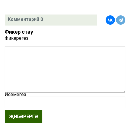
Комментарий 0
Фикер өстәү
Фикерегез
Исемегез
ҖИБӘРЕРГӘ