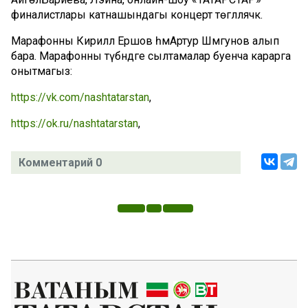
финалистлары катнашындагы кон
церт
төгәлләячәк.
Марафонны
Кирилл Ершов
һәмАртур Шә
мгун
о
в алып
бара. Марафонны
түбәнд
әге сылтамалар буенча карарга
онытмагыз
:
https://vk.com/nashtatarstan
,
https://ok.ru/nashtatarstan
,
Комментарий 0