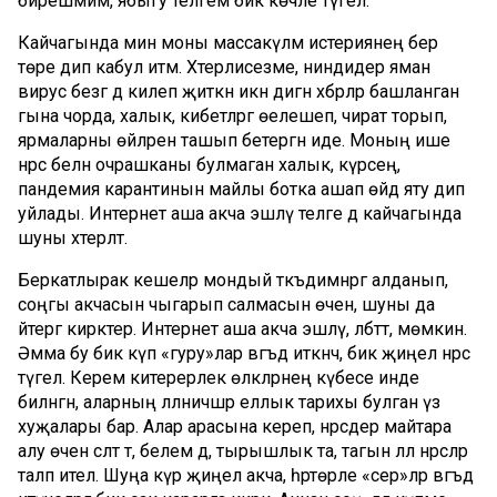
бирешмим, ябыгу теләгем бик көчле түгел.
Кайчагында мин моны массакүләм истериянең бер
төре дип кабул итәм. Хәтерлисезме, ниндидер яман
вирус безгә дә килеп җиткән икән дигән хәбәрләр башланган
гына чорда, халык, кибетләргә өелешеп, чират торып,
ярмаларны өйләренә ташып бетергән иде. Моның ише
нәрсә белән очрашканы булмаган халык, күрәсең,
пандемия карантинын майлы ботка ашап өйдә яту дип
уйлады. Интернет аша акча эшләү теләге дә кайчагында
шуны хәтерләтә.
Беркатлырак кешеләр мондый тәкъдимнәргә алданып,
соңгы акчасын чыгарып салмасын өчен, шуны да
әйтергә кирәктер. Интернет аша акча эшләү, әлбәттә, мөмкин.
Әмма бу бик күп «гуру»лар вәгъдә иткәнчә, бик җиңел нәрсә
түгел. Керем китерерлек өлкәләрнең күбесе инде
биләнгән, аларның әлләничәшәр еллык тарихы булган үз
хуҗалары бар. Алар арасына кереп, нәрсәдер майтара
алу өчен сәләт тә, белем дә, тырышлык та, тагын әллә нәрсәләр
таләп ителә. Шуңа күрә җиңел акча, һәртөрле «сер»ләр вәгъдә