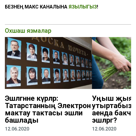
БЕЗНЕҢ МАКС КАНАЛЫНА
ЯЗЫЛЫГЫЗ
!
Охшаш язмалар
Эшләгәнне күрәләр:
Уңыш җыяб
Татарстанның Электрон
утыртабыз: 
мактау тактасы эшли
аенда бакчад
башлады
эшләргә?
12.06.2020
12.06.2020