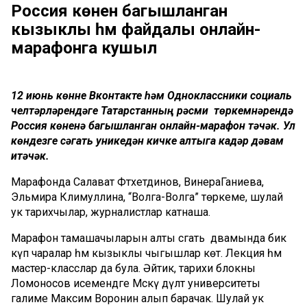
Россия көненә багышланган
кызыклы һәм файдалы онлайн-
марафонга кушыл
12 июнь көнне Вконтакте һәм Одноклассники социаль
челтәрләрендәге Татарстанның рәсми төркемнәрендә
Россия көненә багышланган онлайн-марафон үтәчәк. Ул
көндезге сәгать уникедән кичке
алтыга кадәр дәвам
итәчәк.
Марафонда
Салават Фәтхетдинов, ВинераГаниева,
Эльмира Кәлимуллина, “Волга-Волга” төркеме, шулай
ук тарихчылар, журналистлар катнаш
а.
Марафон тамашачыларын алты сәгать дәвамында бик
күп чаралар һәм кызыклы чыгышлар көтә. Лекция һәм
мастер-класслар да була. Әйтик, т
арихи блокны
Ломоносов исемендәге Мәскәү дәүләт университеты
галиме Максим Воронин алып барачак. Шулай ук