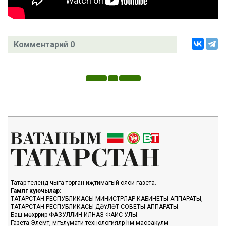
Комментарий 0
Татар телендә чыга торган иҗтимагый-сәяси газета.
Гамәлгә куючылар:
ТАТАРСТАН РЕСПУБЛИКАСЫ МИНИСТРЛАР КАБИНЕТЫ АППАРАТЫ,
ТАТАРСТАН РЕСПУБЛИКАСЫ ДӘҮЛӘТ СОВЕТЫ АППАРАТЫ.
Баш мөхәррир ФАЗУЛЛИН ИЛНАЗ ФАИС УЛЫ.
Газета Элемтә, мәгълүмати технологияләр һәм массакүләм