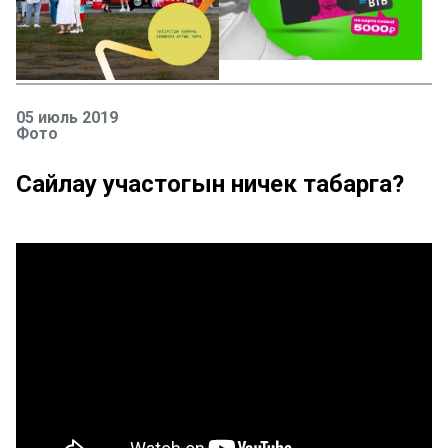
05 июль 2019
Фото
Сайлау участогын ничек табарга?