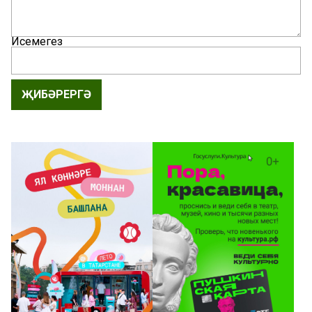
Исемегез
ҖИБӘРЕРГӘ