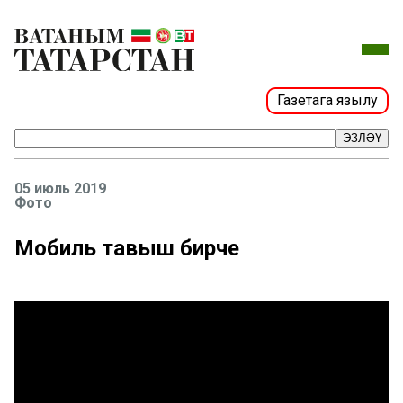
Газетага язылу
ЭЗЛӘҮ
05 июль 2019
Фото
Мобиль тавыш бирүче