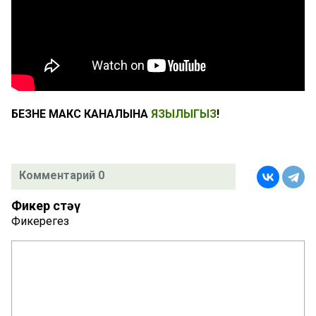
БЕЗНЕҢ МАКС КАНАЛЫНА
ЯЗЫЛЫГЫЗ
!
Комментарий 0
Фикер өстәү
Фикерегез