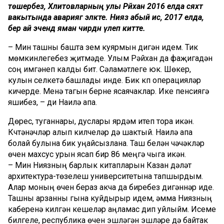
төшерәбез, Хәлитовларның улы Рәйхан 2016 елда сәяхәт
вакытында авариягә эләкте. Нияз абый исә, 2017 елда,
бер ай эчендә яман чирдән үлеп китте.
– Мин ташны башта үзем куярмын дигән идем. Тик
мөмкинлегебез җитмәде. Улым Рәйхан да фаҗигадән
соң имгәнеп калды бит. Сәламәтлеге юк. Шөкер,
кулын селкетә башлады инде. Бик күп операцияләр
кичерде. Менә тагын берне ясаячаклар. Ике пенсиягә
яшибез, – ди Наилә апа.
Дөрес, туганнары, дуслары ярдәм итеп тора икән.
Күчтәнәчләр алып килүчеләр дә шактый. Наилә апа
болай булына бик уңайсызлана. Таш белән чәчәкләр
өчен махсус урын ясап бирү 86 меңгә чыга икән.
– Мин Ниязның барлык китапларын Казан дәүләт
архитектура-төзелеш университетына тапшырдым.
Алар моның өчен бераз акча да биребез дигәннәр иде.
Ташны арзанны гына куйдырыр идем, әмма Ниязның
каберенә килгән кешеләр аңламас дип уйлыйм. Исеме
билгеле, республика өчен эшләгән эшләре дә байтак