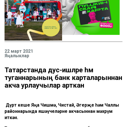
22 март 2021
Яңалыклар
Татарстанда дус-ишләре һәм
туганнарының банк карталарыннан
акча урлаучылар арткан
Дүрт кеше Яңа Чишмә, Чистай, Әгерҗе һәм Чаллы
районнарында яшәүчеләрне акчасыннан мәхрүм
иткән.