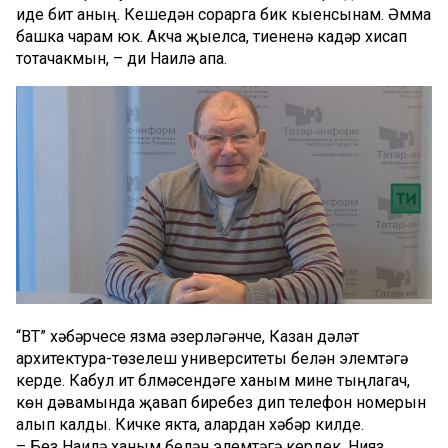
иде бит аның. Кешедән сорарга бик кыенсынам. Әмма
башка чарам юк. Акча җыелса, тиененә кадәр хисап
тотачакмын, – ди Наилә апа.
“ВТ” хәбәрчесе язма әзерләгәнче, Казан дәүләт
архитектура-төзелеш университеты белән элемтәгә
керде. Кабул итү бүлмәсендәге ханым мине тыңлагач,
көн дәвамында җавап биребез дип телефон номерын
алып калды. Кичке якта, алардан хәбәр килде.
– Без Наилә ханым белән элемтәгә кердек. Нияз