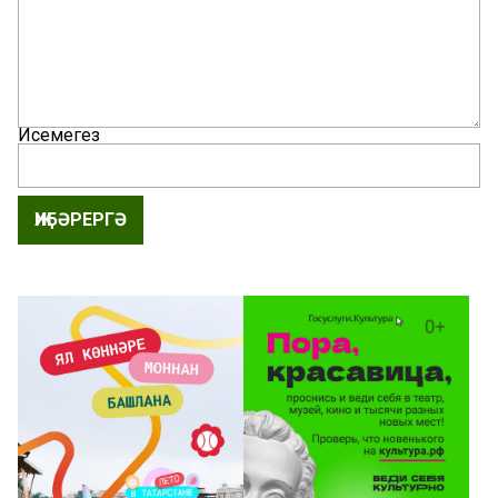
Исемегез
ҖИБӘРЕРГӘ