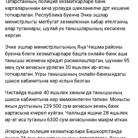
Татарстанның полиция хезмәткәрләре банк
карталарыннан акча урлауда шикләнелүче дүрт кешене
тоткарлаган. Республика буенча Эчке эшләр
министрлыгы матбугат хезмәтеннән хәбәр ителгәнчә,
алар туганнары, шулай ук танышларының кесәсенә
кергән.
Эчке эшләр министрлыгының Яңа Чишмә районы
буенча бүлеге хезмәткәрләре башта онлайн-банк аша
танышы исеменә кредит рәсмиләштергән, шуннан 95
мең сум акчасын урлаган 30 яшьлек ир-атны
тоткарлаган. Угры танышының онлайн-банкындагы
шәхси кабинетына керү юлын белгән.
Чистайда яшәүче 40 яшьлек ханым да танышының
шәхси кабинетына керү мөмкинлеген тапкан. Монысы
якын дустының 239 500 сум акчасын үзенең банк
картасына күчереп куйган. Чаллыда яшәүче 28 яшьлек
ир-ат исә туганын 6300 сум акчасыннан мәхрүм иткән.
Әгерҗедә полиция хезмәткәрләре Башкортстанда