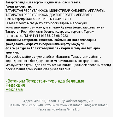
Татар телендә чыга торган иҗтимагый-сәяси газета.
Гамәлгә куючылар:
ТАТАРСТАН РЕСПУБЛИКАСЫ МИНИСТРЛАР КАБИНЕТЫ АППАРАТЫ,
ТАТАРСТАН РЕСПУБЛИКАСЫ ДӘҮЛӘТ СОВЕТЫ АППАРАТЫ.
Баш мөхәррир ФАЗУЛЛИН ИЛНАЗ ФАИС УЛЫ.
Газета Элемтә, мәгълүмати технологияләр һәм массакүләм
коммуникацияләр өлкәсендә күзәтчелек буенча федераль хезмәтенең
Татарстан Республикасы буенча идарәсендә теркәлгән. Теркәлү
таныклыгы: ПИ № ТУ16-01758, 23.08.2023.
«Ватаным Татарстан» газетасы сайтыннан материалларны
файдаланган очракта гиперссылка күрсәтү мәҗбүри.
Әлеге ресурста 16+ категорияләренә кергән мәгълүмат булырга
мөмкин.
Без cookie-файллар кулланабыз. «Ватаным Татарстан» сайтына
кергәндә сез әлеге белдерүгә, шәхси мәгълүматларны эшкәртүгә, Шәхси
мәгълүматлар турындагы сәясәткә һәм Конфиденциальлек сәясәте нигезендә
cookie файлларын куллануга ризалашасыз.
«Ватаным Татарстан» турында белешмә
Редакция
Реклама
Адрес: 420066, Казан ш., Декабристлар ур., 2 й.
Элемтә: 8 917 927-00-40, 222-09-70, www.vatantat.ru info@vatantat.ru
Реклама: vtreklama@mail.ru