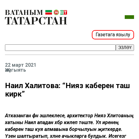
Газетага язылу
ЭЗЛӘҮ
22 март 2021
Җәмгыять
Наилә Халитова: “Нияз каберенә таш
кирәк”
Атказанган фән эшлеклесе, архитектор Нияз Хәлитовның
хатыны Наилә ападан хәбәр килеп төште. Ул иренең
каберенә таш куя алмавына борчылуын җиткерде.
Үзенә шалтыратып, хәлне ачыкларга булдык. Исегезгә