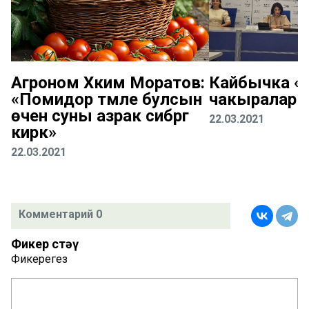
Агроном Хәким Моратов:
Кайбычка «К
«Помидор тәмле булсын
чакыралар
өчен суны азрак сибәргә
22.03.2021
кирәк»
22.03.2021
Комментарий 0
Фикер өстәү
Фикерегез