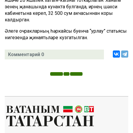
яшәүче 26 яшьлек хатын-кызны тоткарлаган. Ханым
үзенең җанашында кунакта булганда, ирнең шәхси
кабинетына кереп, 32 500 сум акчасыннан коры
калдырган.
Әлеге очракларның һәркайсы буенча “урлау” статьясы
нигезендә җинаятьләре кузгатылган.
Комментарий 0