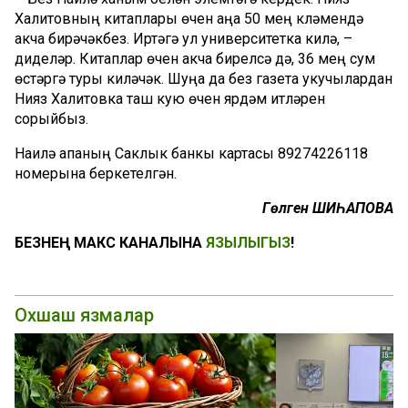
Халитовның китаплары өчен аңа 50 мең күләмендә
акча бирәчәкбез. Иртәгә ул университетка килә, –
диделәр. Китаплар өчен акча бирелсә дә, 36 мең сум
өстәргә туры киләчәк. Шуңа да без газета укучылардан
Нияз Халитовка таш кую өчен ярдәм итүләрен
сорыйбыз.
Наилә апаның Саклык банкы картасы 89274226118
номерына беркетелгән.
Гөлгенә ШИҺАПОВА
БЕЗНЕҢ МАКС КАНАЛЫНА
ЯЗЫЛЫГЫЗ
!
Охшаш язмалар