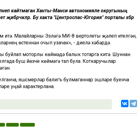
 әйләнеп кайтмаган Ханты-Манси автономияле округының
т җибәрәчәкләр. Бу хакта "Центроспас-Югория" порталы хәбәр
м итә. Малайларны Эзләүгә МИ-8 вертолеты җәлеп ителгән,
әрнең өстеннән очып узачак», - диелә хәбәрдә.
сы буйлап моторлы көймәдә балык тотарга китә. Шуннан
лгада буш йөзүче көймәгә тап була. Коткаручылар
әгән.
улганча, яшүсмерләр балигъ булмаганнар эшләре буенча
әре уңай характерлана.