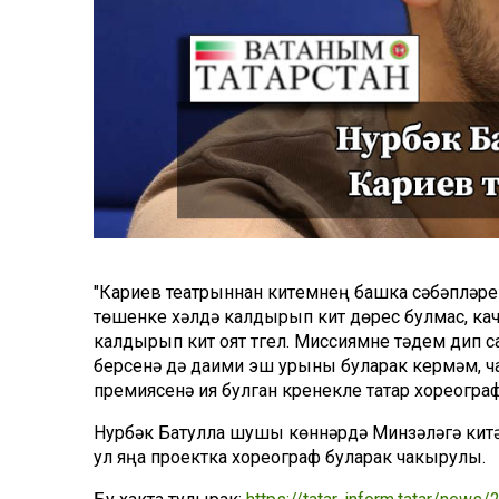
"Кариев театрыннан китүемнең башка сәбәпләре
төшенке хәлдә калдырып китү дөрес булмас, кач
калдырып китү оят түгел. Миссиямне үтәдем дип 
берсенә дә даими эш урыны буларак кермәм, ча
премиясенә ия булган күренекле татар хореогра
Нурбәк Батулла шушы көннәрдә Минзәләгә китә
ул яңа проектка хореограф буларак чакырулы.