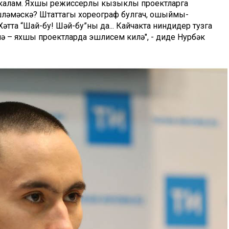
а калам. Яхшы режиссерлы кызыклы проектларга
шләмәскә? Штаттагы хореограф булгач, ошыймы-
тта “Шай-бу! Шәй-бу”ны да... Кайчакта ниндидер тузга
лә – яхшы проектларда эшлисем килә", - диде Нурбәк