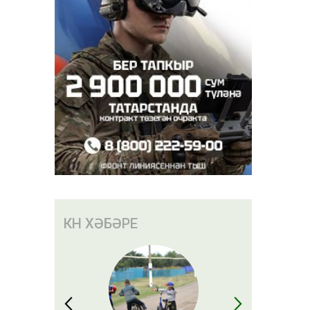
КӨН ХӘБӘРЕ