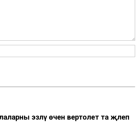
алаларны эзләү өчен вертолет та җәлеп