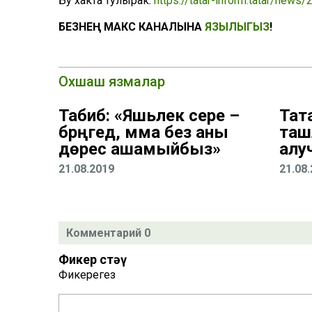
Бу хакта тулырак:
https://tatar-inform.tatar/new
БЕЗНЕҢ МАКС КАНАЛЫНА
ЯЗЫЛЫГЫЗ
!
Охшаш язмалар
Табиб: «Яшьлек сере –
Тат
бәрәңгедә, әмма без аны
таш
дөрес ашамыйбыз»
алу
21.08.2019
21.08
Комментарий 0
Фикер өстәү
Фикерегез