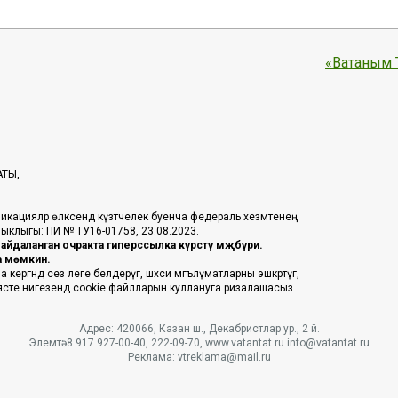
«Ватаным 
АТЫ,
икацияләр өлкәсендә күзәтчелек буенча федераль хезмәтенең
таныклыгы: ПИ № ТУ16-01758, 23.08.2023.
йдаланган очракта гиперссылка күрсәтү мәҗбүри.
га мөмкин.
ргәндә сез әлеге белдерүгә, шәхси мәгълүматларны эшкәртүгә,
әясәте нигезендә cookie файлларын куллануга ризалашасыз.
Адрес: 420066, Казан ш., Декабристлар ур., 2 й.
Элемтә: 8 917 927-00-40, 222-09-70, www.vatantat.ru info@vatantat.ru
Реклама: vtreklama@mail.ru