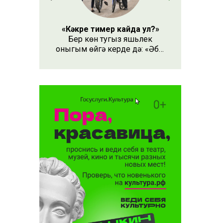
«Кәкре тимер кайда ул?»
Бер көн тугыз яшьлек
оныгым өйгә керде дә: «Әби,
безнең кәкре тимер кайда
ул?» – дип сорады.