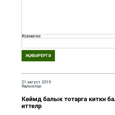
Исемегез
ҖИБӘРЕРГӘ
21 август 2019
Яңалыклар
Көймәдә балык тотарга киткән б
иттеләр