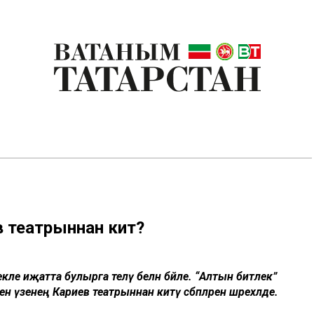
в театрыннан китә?
ле иҗатта булырга теләү белән бәйле. “Алтын битлек”
нә үзенең Кариев театрыннан китү сәбәпләрен шәрехләде.