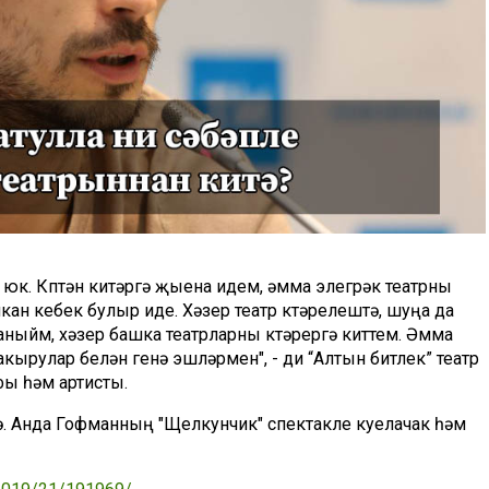
 юк. Күптән китәргә җыена идем, әмма элегрәк театрны
кан кебек булыр иде. Хәзер театр күтәрелештә, шуңа да
саныйм, хәзер башка театрларны күтәрергә киттем. Әмма
кырулар белән генә эшләрмен", - ди “Алтын битлек” театр
фы һәм артисты.
. Анда Гофманның "Щелкунчик" спектакле куелачак һәм