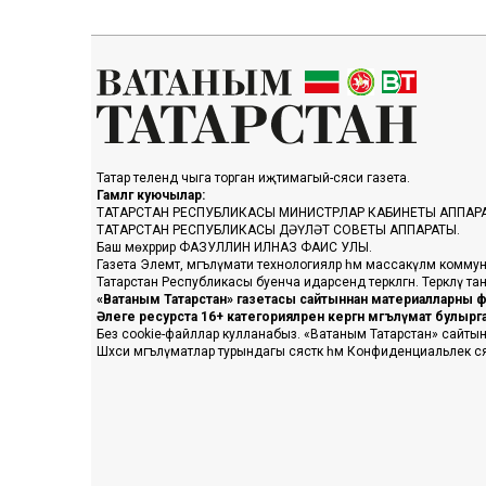
Татар телендә чыга торган иҗтимагый-сәяси газета.
Гамәлгә куючылар:
ТАТАРСТАН РЕСПУБЛИКАСЫ МИНИСТРЛАР КАБИНЕТЫ АППАР
ТАТАРСТАН РЕСПУБЛИКАСЫ ДӘҮЛӘТ СОВЕТЫ АППАРАТЫ.
Баш мөхәррир ФАЗУЛЛИН ИЛНАЗ ФАИС УЛЫ.
Газета Элемтә, мәгълүмати технологияләр һәм массакүләм коммун
Татарстан Республикасы буенча идарәсендә теркәлгән. Теркәлү 
«Ватаным Татарстан» газетасы сайтыннан материалларны фа
Әлеге ресурста 16+ категорияләренә кергән мәгълүмат булыр
Без cookie-файллар кулланабыз. «Ватаным Татарстан» сайтына ке
Шәхси мәгълүматлар турындагы сәясәткә һәм Конфиденциальлек с