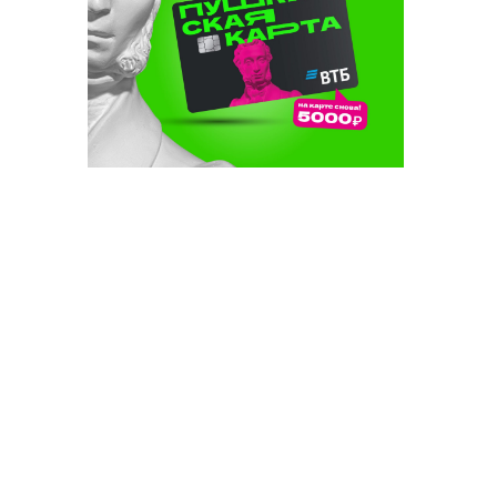
әсе
торышы
ын