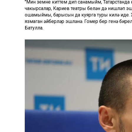
"Мин үземне киттем дип санамыйм, Татарстанд
чакырсалар, Кариев театры белән дә нишләп э
ошамыймы, барысын да куярга туры килә иде. Хә
язмаган әйберләр эшләнә. Гомер бер генә бире
Батулла.