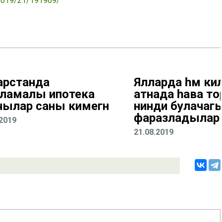
s/2019/21/191969/
арстанда
Ялларда һәм кил
ламалы ипотека
атнада һава 
чылар саны кимегән
нинди булачаг
фаразладылар
.2019
21.08.2019