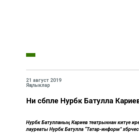
21 август 2019
Яңалыклар
Ни сәбәпле Нурбәк Батулла Карие
Нурбәк Батулланың Кариев театрыннан китүе ирек
лауреаты Нурбәк Батулла “Татар-информ” хәбәрчесе