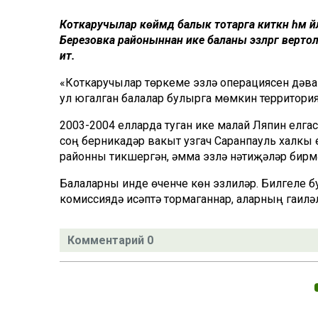
Коткаручылар көймәдә балык тотарга киткән һәм
Березовка районыннан ике баланы эзләргә вертоле
итә.
«Коткаручылар төркеме эзләү операциясен дәва
ул югалган балалар булырга мөмкин территориял
2003-2004 елларда туган ике малай Ляпин елга
соң берникадәр вакыт узгач Саранпауль халкы е
районны тикшергән, әмма эзләү нәтиҗәләр бирм
Балаларны инде өченче көн эзлиләр. Билгеле б
комиссиядә исәптә тормаганнар, аларның гаиләл
Комментарий 0