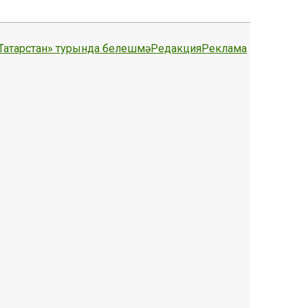
Татарстан» турында белешмә
Редакция
Реклама