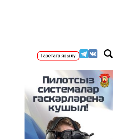
Газетага язылу