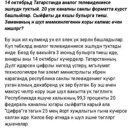
14 октябрьдә Татарстанда аналог телевидениесе
эшләүдән туктый. 20 үзәк каналны санлы форматта күрсәтә
башлыйлар. Сыйфаты да яхшы булырга тиеш.
Замананың әнә шул мөмкинлегеннән коры калмас өчен
нишләргә?
Бу эшкә ил күләмендә ун ел элек үк әзерләнә башладылар.
Күп төбәкләрдә аналог телевидениесе эшләүдән туктады
инде. Бездә бу вакыйга 3 июньдә булырга тиеш иде,
аннары аны 14 октябрьгә күчерделәр. Татарстанның
Дәүләт идарәсен цифрлы нигездә үстерү, мәгълүмат
технологияләре һәм элемтә министрлыгы хәбәренә
караганда, республика санлы телевидениегә күчәргә
узган елның декабрендә үк әзер булган. Бу эш өчен
махсус челтәр кору эше шул вакытта ук төгәлләнгән.
Республикада яшәүче халыкның 99,3 проценты 20
федераль каналны югары сыйфатта карый ала.
“Цифра”га тагын 25 мең йорт хуҗалыгын гына күчерәсе
калган иде. Киләсе бер атнада әнә шул эшне төгәлләргә
җыеналар.