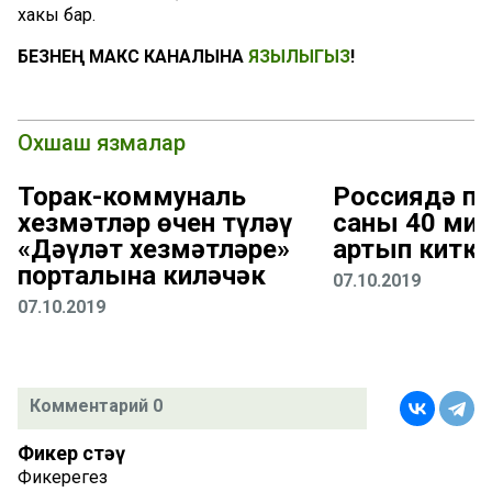
хакы бар.
БЕЗНЕҢ МАКС КАНАЛЫНА
ЯЗЫЛЫГЫЗ
!
Охшаш язмалар
Торак-коммуналь
Россиядә пе
хезмәтләр өчен түләү
саны 40 ми
«Дәүләт хезмәтләре»
артып киткә
порталына киләчәк
07.10.2019
07.10.2019
Комментарий 0
Фикер өстәү
Фикерегез