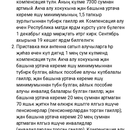
компенсация түләнә. Аның күләме 7300 сумнан
артмый. Акча алу хокукына җан башына уртача
кереме яшәү минимумының 1,5 тапкыр
зурлыгыннан түбәнрәк гаиләләр ия. Компенсация алу
өчен Республика матди ярдәм күрсәтү үзәге бүлегенә
1 декабрьгә кадәр мөрәҗәгать итәргә кирәк. Сентябрь
ахырына 19 кешегә ярдәм билгеләнгән.
Приставка яки антенна сатып алучыларга һәр
җиһаз өчен күп дигәндә 1 мең сум күләмендә
компенсация түләнә. Акча алу хокукына җан
башына уртача кереме яшәү минимумыннан
түбәнрәк булган, айлык пособие алучы күпбалалы
гаиләләр; җан башына уртача кереме яшәү
минимумыннан түбән булган, айлык пособие
алучы инвалид балалары булган гаиләләр; җан
башына уртача кереме 20 мең сумнан артмаган
70 яшькә җиткән һәм өлкәнрәк яшьтәге ялгыз яшәүче
пенсионерлар (пенсионерлардан торган гаиләләр);
җан башына уртача кереме 20 мең сумнан
артмаган ялгыз яшәүче инвалидлар
(инвалидлардан торган гаиләләр). Компенсация алу