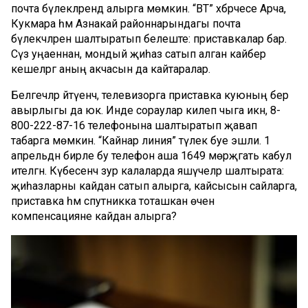
почта бүлекләрендә алырга мөмкин. “ВТ” хәбәрчесе Арча,
Кукмара һәм Азнакай районнарындагы почта
бүлекчәләренә шалтыратып белеште: приставкалар бар.
Сүз уңаеннан, мондый җиһаз сатып алган кайбер
кешеләргә аның акчасын да кайтаралар.
Белгечләр әйтүенчә, телевизорга приставка куюның бер
авырлыгы да юк. Инде сораулар килеп чыга икән, 8-
800-222-87-16 телефонына шалтыратып җавап
табарга мөмкин. “Кайнар линия” тәүлек буе эшли. 1
апрельдән бирле бу телефон аша 1649 мөрәҗәгать кабул
ителгән. Күбесенчә зур калаларда яшәүчеләр шалтырата:
җиһазларны кайдан сатып алырга, кайсысын сайларга,
приставка һәм спутникка тоташкан өчен
компенсацияне кайдан алырга?