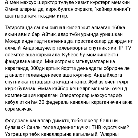
Ә менә махсус ширкәтләр түләүле хезмәт күрсәтергә мөмкин.
Әмма аларны да, кирәк булган очракта, “кайнар линия”гә
шалтыраткач, тәкъдим итәләр.
Татарстанда санлы сигнал килеп җитә алмаган 160ка
якын авыл бар. Әйтик, алар түбән урында урнашкан.
Монда инде гадәти антенна да, приставкалар да ярдәм итә
алмый. Анда яшәүчеләр телевизорны спутник яки IP-TV
элемтәсе аша карый ала. Күбесе бу мөмкинлектән
файдалана инде. Министрлык мәгълүматларына
караганда, 300дән артык йортта дөньядагы хәбәрләрне әле
дә аналог телевидениесе аша күргәннәр. Андыйларга
спутникка тоташырга киңәш иткәннәр. Җиһаз өчен түләргә
кирәк булачак. Әмма кайбер кешеләргә монысы өчен дә
компенсация каралган. Операторлар махсус тариф
кабул иткән һәм 20 федераль каналны караган өчен акча
сорамаячак.
Федераль каналлар димәктән, төбәкнекеләр белән ни
булачак? Санлы телевидениегә күчкәч, ТНВ күрсәтәчәкме?
Үзгәрешләр төбәк каналларына кагылмый. “Аларны