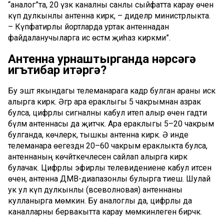
“аналог”та, 20 үзәк каналны санлы сыйфатта карау өчен
күп дулкынлы антенна кирәк, – диделәр министрлыкта.
– Күпфатирлы йортларда уртак антеннадан
файдаланучыларга исә өстәмә җиһаз кирәкми”.
Антенна урнаштырганда
нәрсәгә
игътибар итәргә?
Бу эштә якындагы телеманарага кадәр булган араны искә
алырга кирәк. Әгәр ара ераклыгы 5 чакрымнан азрак
булса, цифрлы сигналны кабул итеп алыр өчен гадәти
бүлмә антеннасы да җитәчәк. Ара ераклыгы 5–20 чакрым
булганда, көчлерәк, тышкы антенна кирәк. Ә инде
телеманара өегездән 20–60 чакрым ераклыкта булса,
антеннаның көчәйткечлесен сайлап алырга кирәк
булачак. Цифрлы эфирлы телевидениене кабул итсен
өчен, антенна ДМВ-диапазонлы булырга тиеш. Шулай
ук ул күп дулкынлы (всеволновая) антеннаны
кулланырга мөмкин. Бу аналоглы да, цифрлы да
каналларны бервакытта карау мөмкинлеген бирәчәк.