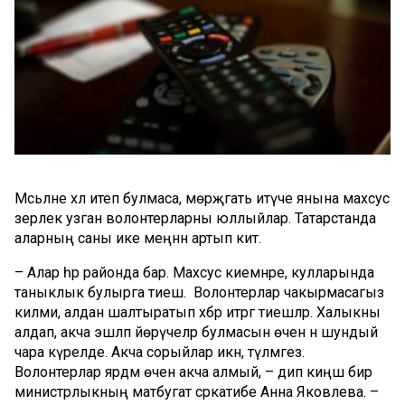
Мәсьәләне хәл итеп булмаса, мөрәҗәгать итүче янына махсус
әзерлек узган волонтерларны юллыйлар. Татарстанда
аларның саны ике меңнән артып китә.
– Алар һәр районда бар. Махсус киемнәре, кулларында
таныклык булырга тиеш. Волонтерлар чакырмасагыз
килми, алдан шалтыратып хәбәр итәргә тиешләр. Халыкны
алдап, акча эшләп йөрүчеләр булмасын өчен әнә шундый
чара күрелде. Акча сорыйлар икән, түләмәгез.
Волонтерлар ярдәм өчен акча алмый, – дип киңәш бирә
министрлыкның матбугат сәркатибе Анна Яковлева. –