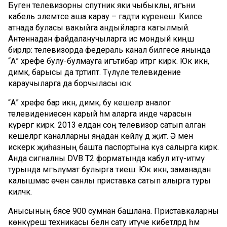
Бүген телевизорны спутник яки чыбыклы, ягъни
кабель элемтәсе аша карау – гадәти күренеш. Киләсе
атнада буласы вакыйга андыйларга кагылмый.
Антеннадан файдаланучыларга исә мондый киңәш
бирәләр: телевизорда федераль канал билгесе янында
“А” хәрефе булу-булмауга игътибар итәргә кирәк. Юк икән,
димәк, барысы да тәртиптә. Түләүле телевидение
караучыларга да борчыласы юк.
“А” хәрефе бар икән, димәк, бу кешеләр аналог
телевидениесен карый һәм аларга инде чарасын
күрергә кирәк. 2013 елдан соң телевизор сатып алган
кешеләргә каналларны яңадан көйләү дә җитә. Ә менә
искерәк җиһазның башта паспортына күз салырга кирәк.
Анда сигналны DVB T2 форматында кабул итү-итмәү
турында мәгълүмат булырга тиеш. Юк икән, заманадан
калышмас өчен санлы приставка сатып алырга туры
киләчәк.
Анысының бәясе 900 сумнан башлана. Приставкаларны
көнкүреш техникасы белән сату итүче кибетләрдә һәм