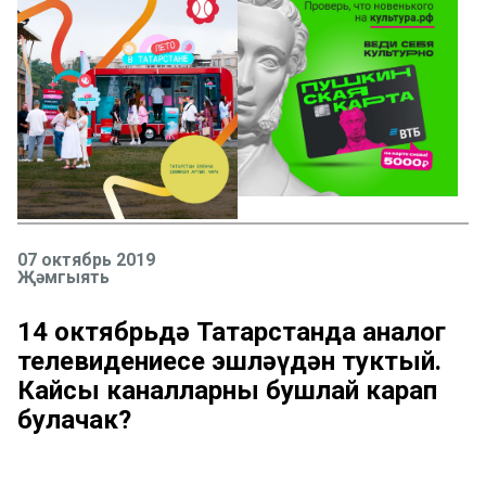
07 октябрь 2019
Җәмгыять
14 октябрьдә Татарстанда аналог
телевидениесе эшләүдән туктый.
Кайсы каналларны бушлай карап
булачак?