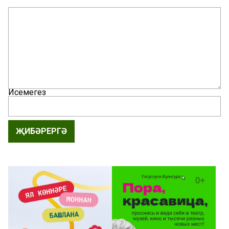
Исемегез
ҖИБӘРЕРГӘ