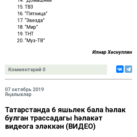
14. “Домашний”
15. ТВ3
16. “Пятница”
17. “Звезда”
18. “Мир”
19. ТНТ
20. “Муз-ТВ”
Илнар Хөснуллин
Комментарий 0
07 октябрь 2019
Яңалыклар
Татарстанда 6 яшьлек бала һәлак
булган трассадагы һәлакәт
видеога эләккән (ВИДЕО)