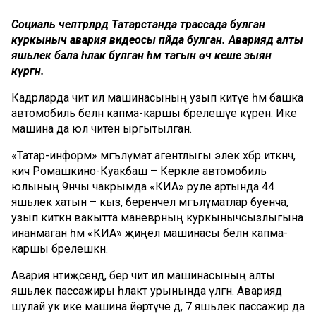
Социаль челтәрләрдә Татарстанда трассада булган
куркыныч авария видеосы пәйда булган. Авариядә алты
яшьлек бала һәлак булган һәм тагын өч кеше зыян
күргән.
Кадрларда чит ил машинасының узып китүе һәм башка
автомобиль белән капма-каршы бәрелешүе күренә. Ике
машина да юл читенә ыргытылган.
«Татар-информ» мәгълүмат агентлыгы элек хәбәр иткәнчә,
кичә Ромашкино-Куакбаш – Керкәле автомобиль
юлының 9нчы чакрымда «КИА» руле артында 44
яшьлек хатын – кыз, беренчел мәгълүматлар буенча,
узып киткән вакытта маневрның куркынычсызлыгына
инанмаган һәм «КИА» җиңел машинасы белән капма-
каршы бәрелешкән.
Авария нәтиҗәсендә, бер чит ил машинасының алты
яшьлек пассажиры һәлакәт урынында үлгән. Авариядә
шулай ук ике машина йөртүче дә, 7 яшьлек пассажир да