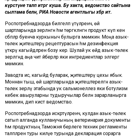
күрсәтүне таләп итәргә куша. Бу хакта, ведомство сайтына
сылтама белән, РИА Новости агентлыгы хәбәр итә.
Роспотребнадзорда билгеләп үтүләренчә, өй
шартларында әзерләнгән һәм төргәкләнгән продукт күп кенә
сәбәпләр буенча куркыныч булырга мөмкин. Моңа азык-
төлек җитештерү рецептурасын һәм дезинфекция
үткәрү кагыйдәләрен бозу керә. Шулай ук өйдә азык-төлек
әзерләгәндә аңа чит әйберләр яки ингредиентлар эләгергә
мөмкин.
Заводта исә, кагыйдә буларак, җитештерү цехы ябык.
Моннан тыш, өй шартларында җитештерелгән азык-
төлек әзерләү этабында ук сальмонеллез яки ботулизм
кебек авыруларны тудыручылар белән зарарланырга
мөмкин, дип кисәтә ведомство.
Роспотребнадзорда искәртүләренчә, кулдан азык-төлек
сатып алганда кулланучының ветеринария документы
һәм продуктның Таможня берлеге техник регламенты
таләпләренә туры килүе турында декларация сорарга