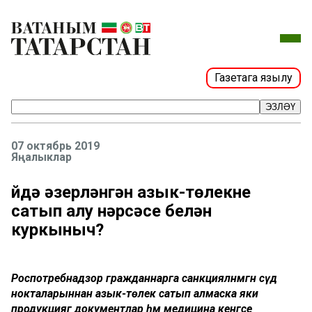
Газетага язылу
ЭЗЛӘҮ
07 октябрь 2019
Яңалыклар
Өйдә әзерләнгән азык-төлекне
сатып алу нәрсәсе белән
куркыныч?
Роспотребнадзор гражданнарга санкцияләнмәгән сәүдә
нокталарыннан азык-төлек сатып алмаска яки
продукциягә документлар һәм медицина кенәгәсе