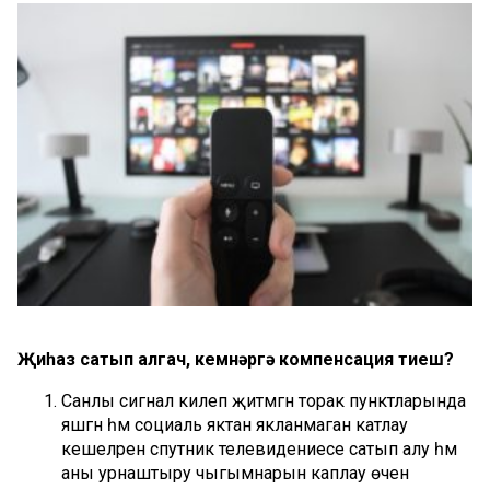
Җиһаз сатып алга
ч, кемнәргә
компенсация тиеш?
Санлы сигнал килеп җитмәгән торак пунктларында
яшәгән һәм социаль яктан якланмаган катлау
кешеләренә спутник телевидениесе сатып алу һәм
аны урнаштыру чыгымнарын каплау өчен