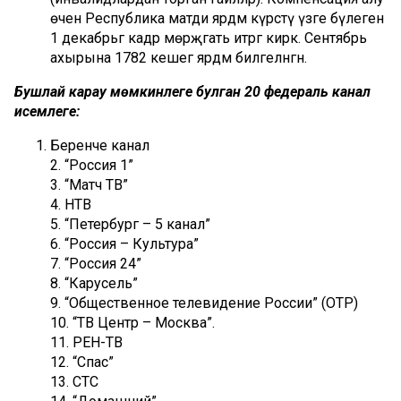
өчен Республика матди ярдәм күрсәтү үзәге бүлегенә
1 декабрьгә кадәр мөрәҗәгать итәргә кирәк. Сентябрь
ахырына 1782 кешегә ярдәм билгеләнгән.
Бушлай карау мөмкинлеге булган 20 федераль канал
исемлеге
:
Беренче канал
2. “Россия 1”
3. “Матч ТВ”
4. НТВ
5. “Петербург – 5 канал”
6. “Россия – Культура”
7. “Россия 24”
8. “Карусель”
9. “Общественное телевидение России” (ОТР)
10. “ТВ Центр – Москва”.
11. РЕН-ТВ
12. “Спас”
13. СТС