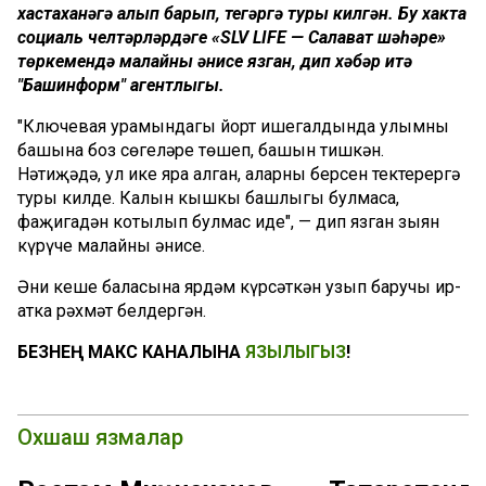
хастаханәгә алып барып, тегәргә туры килгән. Бу хакта
социаль челтәрләрдәге «SLV LIFE — Салават шәһәре»
төркемендә малайның әнисе язган, дип хәбәр итә
"Башинформ" агентлыгы.
"Ключевая урамындагы йорт ишегалдында улымның
башына боз сөңгеләре төшеп, башын тишкән.
Нәтиҗәдә, ул ике яра алган, аларның берсен тектерергә
туры килде. Калын кышкы башлыгы булмаса,
фаҗигадән котылып булмас иде", — дип язган зыян
күрүче малайның әнисе.
Әни кеше баласына ярдәм күрсәткән узып баручы ир-
атка рәхмәт белдергән.
БЕЗНЕҢ МАКС КАНАЛЫНА
ЯЗЫЛЫГЫЗ
!
Охшаш язмалар