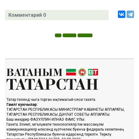
Комментарий 0
Татар телендә чыга торган иҗтимагый-сәяси газета.
Гамәлгә куючылар:
ТАТАРСТАН РЕСПУБЛИКАСЫ МИНИСТРЛАР КАБИНЕТЫ АППАРАТЫ,
ТАТАРСТАН РЕСПУБЛИКАСЫ ДӘҮЛӘТ СОВЕТЫ АППАРАТЫ.
Баш мөхәррир ФАЗУЛЛИН ИЛНАЗ ФАИС УЛЫ.
Газета Элемтә, мәгълүмати технологияләр һәм массакүләм
коммуникацияләр өлкәсендә күзәтчелек буенча федераль хезмәтенең
Татарстан Республикасы буенча идарәсендә теркәлгән. Теркәлү