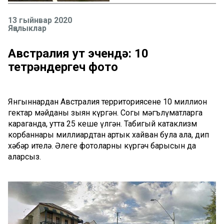
13 гыйнвар 2020
Яңалыклар
Австралия ут эчендә: 10
тетрәндергеч фото
Янгыннардан Австралия территориясенең 10 миллион
гектар мәйданы зыян күргән. Соңгы мәгълүматларга
караганда, утта 25 кеше үлгән. Табигый катаклизм
корбаннары миллиардтан артык хайван була ала, дип
хәбәр ителә. Әлеге фотоларны күргәч барысын да
аңларсыз.