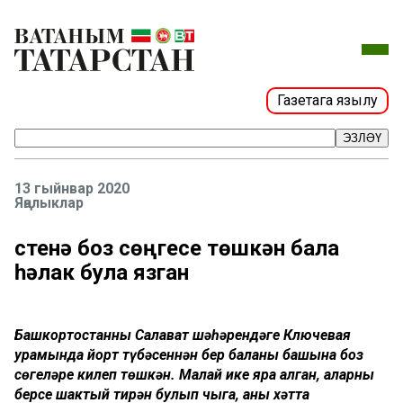
Газетага язылу
ЭЗЛӘҮ
13 гыйнвар 2020
Яңалыклар
Өстенә боз сөңгесе төшкән бала
һәлак була язган
Башкортостанның Салават шәһәрендәге Ключевая
урамында йорт түбәсеннән бер баланың башына боз
сөңгеләре килеп төшкән. Малай ике яра алган, аларның
берсе шактый тирән булып чыга, аны хәтта