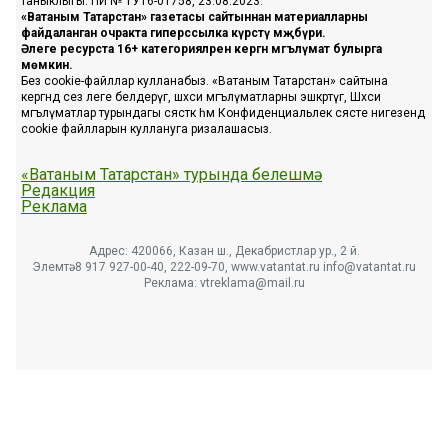
таныклыгы: ПИ № ТУ16-01758, 23.08.2023.
«Ватаным Татарстан» газетасы сайтыннан материалларны
файдаланган очракта гиперссылка күрсәтү мәҗбүри.
Әлеге ресурста 16+ категорияләренә кергән мәгълүмат булырга
мөмкин.
Без cookie-файллар кулланабыз. «Ватаным Татарстан» сайтына
кергәндә сез әлеге белдерүгә, шәхси мәгълүматларны эшкәртүгә, Шәхси
мәгълүматлар турындагы сәясәткә һәм Конфиденциальлек сәясәте нигезендә
cookie файлларын куллануга ризалашасыз.
«Ватаным Татарстан» турында белешмә
Редакция
Реклама
Адрес: 420066, Казан ш., Декабристлар ур., 2 й.
Элемтә: 8 917 927-00-40, 222-09-70, www.vatantat.ru info@vatantat.ru
Реклама: vtreklama@mail.ru