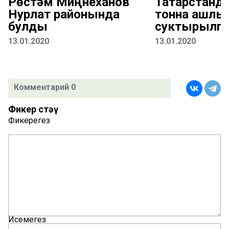
Рөстәм Миңнеханов
Татарстанда
Нурлат районында
тонна ашлы
булды
суктырылга
13.01.2020
13.01.2020
Комментарий 0
Фикер өстәү
Фикерегез
Исемегез