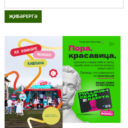
ҖИБӘРЕРГӘ