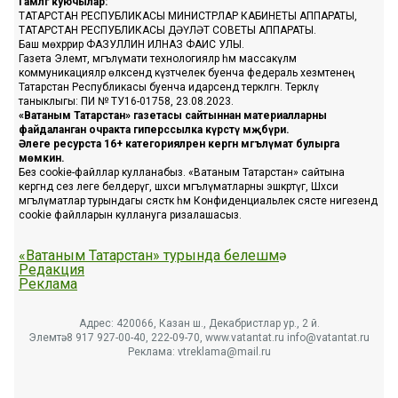
Гамәлгә куючылар:
ТАТАРСТАН РЕСПУБЛИКАСЫ МИНИСТРЛАР КАБИНЕТЫ АППАРАТЫ,
ТАТАРСТАН РЕСПУБЛИКАСЫ ДӘҮЛӘТ СОВЕТЫ АППАРАТЫ.
Баш мөхәррир ФАЗУЛЛИН ИЛНАЗ ФАИС УЛЫ.
Газета Элемтә, мәгълүмати технологияләр һәм массакүләм
коммуникацияләр өлкәсендә күзәтчелек буенча федераль хезмәтенең
Татарстан Республикасы буенча идарәсендә теркәлгән. Теркәлү
таныклыгы: ПИ № ТУ16-01758, 23.08.2023.
«Ватаным Татарстан» газетасы сайтыннан материалларны
файдаланган очракта гиперссылка күрсәтү мәҗбүри.
Әлеге ресурста 16+ категорияләренә кергән мәгълүмат булырга
мөмкин.
Без cookie-файллар кулланабыз. «Ватаным Татарстан» сайтына
кергәндә сез әлеге белдерүгә, шәхси мәгълүматларны эшкәртүгә, Шәхси
мәгълүматлар турындагы сәясәткә һәм Конфиденциальлек сәясәте нигезендә
cookie файлларын куллануга ризалашасыз.
«Ватаным Татарстан» турында белешмә
Редакция
Реклама
Адрес: 420066, Казан ш., Декабристлар ур., 2 й.
Элемтә: 8 917 927-00-40, 222-09-70, www.vatantat.ru info@vatantat.ru
Реклама: vtreklama@mail.ru