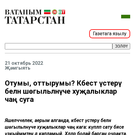
Газетага язылу
ЭЗЛӘҮ
21 октябрь 2022
Җәмгыять
Отумы, оттырумы? Кәбестә үстерү
белән шөгыльләнүче хуҗалыклар
чаң суга
Яшелчәчелек, аерым алганда, кәбестә үстерү белән
шөгыльләнүче хуҗалыклар чаң кага: күпләп сату бәясе
үзкыйммәтен дә капламый. Хәлләр болай барган очракта,