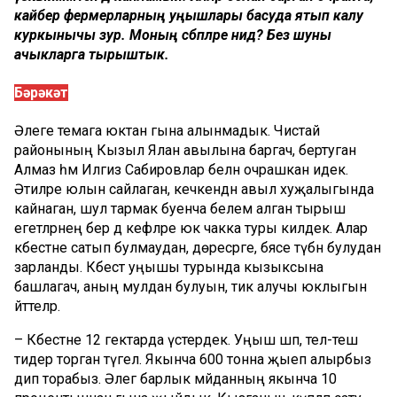
кайбер фермерларның уңышлары басуда ятып калу
куркынычы зур. Моның сәбәпләре нидә? Без шуны
ачыкларга тырыштык.
Бәрәкәт
Әлеге темага юктан гына алынмадык. Чистай
районының Кызыл Ялан авылына баргач, бертуган
Алмаз һәм Илгиз Сабировлар белән очрашкан идек.
Әтиләре юлын сайлаган, кечкенәдән авыл хуҗалыгында
кайнаган, шул тармак буенча белем алган тырыш
егетләрнең бер дә кәефләре юк чакка туры килдек. Алар
кәбестәне сатып булмаудан, дөресрәге, бәясе түбән булудан
зарланды. Кәбестә уңышы турында кызыксына
башлагач, аның мулдан булуын, тик алучы юклыгын
әйттеләр.
– Кәбестәне 12 гектарда үстердек. Уңыш шәп, тел-теш
тидерә торган түгел. Якынча 600 тонна җыеп алырбыз
дип торабыз. Әлегә барлык мәйданның якынча 10