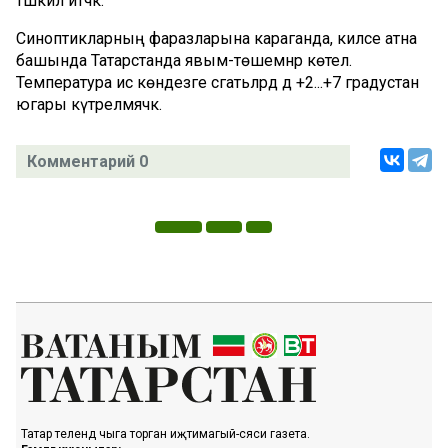
тәшкил итәчәк.
Синоптикларның фаразларына караганда, киләсе атна
башында Татарстанда явым-төшемнәр көтелә.
Температура исә көндезге сәгатьләрдә дә +2...+7 градустан
югары күтәрелмәячәк.
Комментарий 0
Татар телендә чыга торган иҗтимагый-сәяси газета.