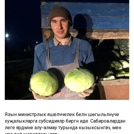
Язын министрлык яшелчәчелек белән шөгыльләнүче
хуҗалыкларга субсидияләр биргән иде. Сабировлардан
әлеге ярдәмне алу-алмау турында кызыксынгач, менә