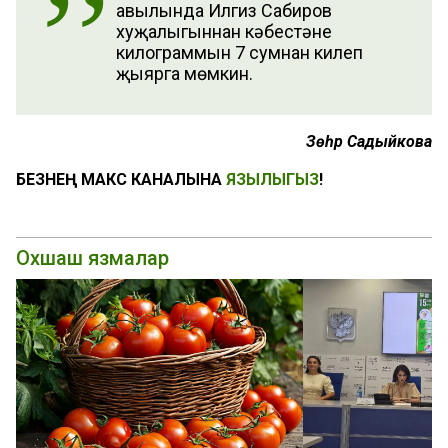
авылында Илгиз Сабиров
хуҗалыгыннан кәбестәнең
килограммын 7 сумнан килеп
җыярга мөмкин.
Зөһрә Садыйкова
БЕЗНЕҢ МАКС КАНАЛЫНА
ЯЗЫЛЫГЫЗ
!
Охшаш язмалар