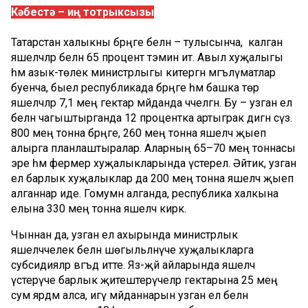
Кәбестә – иң тотрыксызы
Татарстан халыкны бәрәңге белән – тулысынча, ә калган
яшелчәләр белән 65 процент тәэмин итә. Авыл хуҗалыгы
һәм азык-төлек министрлыгы китергән мәгълүматлар
буенча, быел республикада бәрәңге һәм башка төр
яшелчәләр 7,1 мең гектар мәйданда чәчелгән. Бу – узган ел
белән чагыштырганда 12 процентка артыграк дигән сүз.
800 мең тонна бәрәңге, 260 мең тонна яшелчә җыеп
алырга планлаштыралар. Аларның 65–70 мең тоннасы
эре һәм фермер хуҗалыкларында үстерелә. Әйтик, узган
ел барлык хуҗалыклар да 200 мең тонна яшелчә җыеп
алганнар иде. Гомумән алганда, республика халкына
елына 330 мең тонна яшелчә кирәк.
Чыннан да, узган ел ахырында министрлык
яшелчәчелек белән шөгыльләнүче хуҗалыкларга
субсидияләр вәгъдә итте. Яз-җәй айларында яшелчә
үстерүче барлык җитештерүчеләр гектарына 25 мең
сум ярдәм алса, игү мәйданнарын узган ел белән