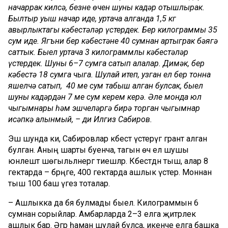
начаррак килсә, безнең өчен шуның кадәр отышлырак.
Былтыр уңыш начар иде, уртача алганда 1,5 кг
авырлыктагы кәбестәләр үстердек. Бер килограммы 35
сум иде. Ягъни бер кәбестәне 40 сумнан артыграк бәягә
саттык. Быел уртача 3 килограммлы кәбестәләр
үстердек. Шуны 6–7 сумга сатып алалар. Димәк, бер
кәбестә 18 сумга чыга. Шулай итеп, узган ел бер тонна
яшелчә сатып, 40 мең сум табыш алган булсак, быел
шуның кадәрдән 7 мең сум керем керә. Әле монда юл
чыгымнары һәм эшчеләргә бирә торган чыгымнар
исәпкә алынмый, – ди Илгиз Сабиров.
Эш шунда ки, Сабировлар кәбестә үстерүгә грант алган
булган. Аның шарты буенча, тагын өч ел шушы
юнәлештә шөгыльләнергә тиешләр. Кәбестәдән тыш, алар 8
гектарда – бәрәңге, 400 гектарда ашлык үстерә. Моннан
тыш 100 баш үгез тоталар.
– Ашлыкка да бәя булмады быел. Килограммын 6
сумнан сорыйлар. Амбарларда 2–3 елга җитәрлек
ашлык бар. Әгәр һаман шулай булса, икенче елга башка