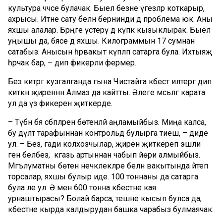
культура чәчәсе булачак. Быел безне үгезләр коткарыр,
ахрысы. Итне сату белән бернинди дә проблема юк. Аны
яхшы алалар. Бәрәңге үстерү дә күпкә кызыклырак. Быел
уңышы да, бәясе дә яхшы. Килограммын 17 сумнан
сатабыз. Анысын һәрвакыт күпләп сатарга була. Ихтыяҗ
һәрчак бар, – дип фикерли фермер.
Без китәргә кузгалганда гына Чистайга кәбестә илтергә дип
киткән җиреннән Алмаз да кайтты. Әлеге мәсьәләгә карата
ул да үз фикерен җиткерде.
– Түбән бәя сәбәпләрен бөтенләй аңламыйбыз. Миңа калса,
бу дәүләт тарафыннан контрольдә булырга тиеш, – диде
ул. – Без, гади колхозчылар, җиренә җиткереп эшли
генә беләбез, ә кәгазь артыннан чабып йөри алмыйбыз.
Мәгълүматны бөтен нечкәлекләре белән вакытында әйтеп
торсалар, яхшы булыр иде. 100 тоннаны да сатарга
була әле ул. Ә менә 600 тонна кәбестәне кая
урнаштырасы? Болай барса, тешне кысып булса да,
кәбестәне кырда калдырудан башка чарабыз булмаячак.