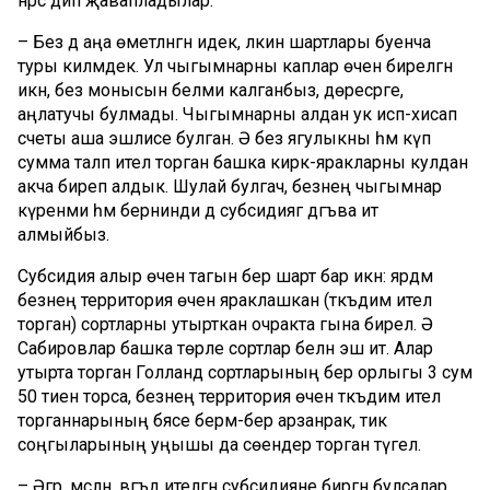
нәрсә дип җавапладылар:
– Без дә аңа өметләнгән идек, ләкин шартлары буенча
туры килмәдек. Ул чыгымнарны каплар өчен бирелгән
икән, без монысын белми калганбыз, дөресрәге,
аңлатучы булмады. Чыгымнарны алдан ук исәп-хисап
счеты аша эшлисе булган. Ә без ягулыкны һәм күп
сумма таләп ителә торган башка кирәк-яракларны кулдан
акча биреп алдык. Шулай булгач, безнең чыгымнар
күренми һәм бернинди дә субсидиягә дәгъва итә
алмыйбыз.
Субсидия алыр өчен тагын бер шарт бар икән: ярдәм
безнең территория өчен яраклашкан (тәкъдим ителә
торган) сортларны утырткан очракта гына бирелә. Ә
Сабировлар башка төрле сортлар белән эш итә. Алар
утырта торган Голланд сортларының бер орлыгы 3 сум
50 тиен торса, безнең территория өчен тәкъдим ителә
торганнарының бәясе бермә-бер арзанрак, тик
соңгыларының уңышы да сөендерә торган түгел.
– Әгәр, мәсәлән, вәгъдә ителгән субсидияне биргән булсалар