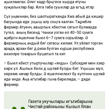
җыелмаган. Әлегә кадәр бәрәңгесе кырда ятучы
хуҗалыклар бар. Алга таба суыклар да вәгъдә итәләр.
Сүз уңаеннан, без шалтыратканда Хәмзә абый да кишер
басуында иде: уңыш алу соңга калган. Тәҗрибәле
фермер әйтүенчә, авырлык кәбестәне сатып булмауда
түгел, ә аның бәясендә. Чөнки узган ел 40–50 сумга
җибәргән яшелчәне быел 6–7 сумга сорыйлар. Ә
фермерның андый бәягә сатасы килми. Ул уйлап торган
арада, арзан бәягә дә риза булган күрше республика
вәкилләре товарын бушатып та китә.
– Быел кәбестә утыртучылар «янды». Субсидия менә хәзер
кирәк ул. Ашлык белән дә шулай булды бит. Уңышы мул,
кереме начар булды. Ә яшелчәчелектә бу күптәннән шулай
иде инде. Аңа игътибар гына бирелмәде, – диде
фермер.
Газета укучылары игътибарына:
Чистай районының Кызыл Ялан