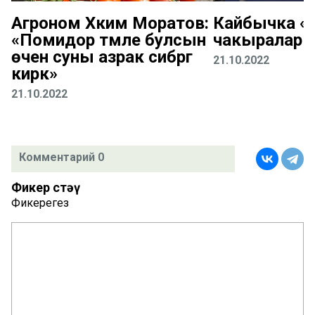
Агроном Хәким Моратов:
Кайбычка «К
«Помидор тәмле булсын
чакыралар
өчен суны азрак сибәргә
21.10.2022
кирәк»
21.10.2022
Комментарий 0
Фикер өстәү
Фикерегез