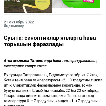
21 октябрь 2022
Яңалыклар
Суыта: синоптиклар ялларга һава
торышын фаразлады
Атна ахырына Татарстанда һава температурасының
сизелерлек төшүе көтелә.
Бу турыда Татарстанның Гидрометүзәге хәбәр итә. Әйтик,
бүген төнлә һава температурасы +2...–3 градусны тәшкил
итәчәк. Синоптиклар фаразларына караганда, томан
булуы ихтимал. Шимбә һәм якшәмбе, 22 һәм 23 октябрьдә,
Татарстанда явым-төшем көтелми. Төнге сәгатьләрдә
температура 0...–7 градусны, көндез +1...+7 градусны