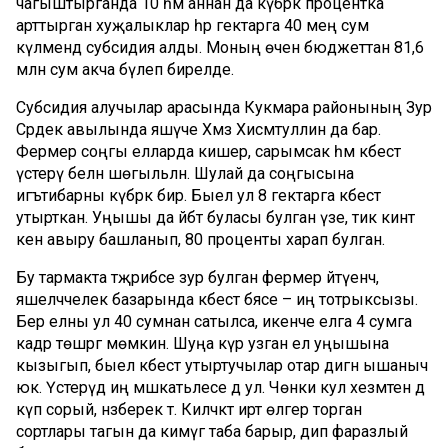
чагыштырганда 10 һәм аннан да күбрәк процентка
арттырган хуҗалыклар һәр гектарга 40 мең сум
күләмендә субсидия алды. Моның өчен бюджеттан 81,6
млн сум акча бүлеп бирелде.
Субсидия алучылар арасында Кукмара районының Зур
Сәрдек авылында яшәүче Хәмзә Хисмәтуллин да бар.
Фермер соңгы елларда кишер, сарымсак һәм кәбестә
үстерү белән шөгыльләнә. Шулай да соңгысына
игътибарны күбрәк бирә. Быел ул 8 гектарга кәбестә
утырткан. Уңышы да әйбәт буласы булган үзе, тик кинәт
кенә авыру башланып, 80 проценты харап булган.
Бу тармакта тәҗрибәсе зур булган фермер әйтүенчә,
яшелчәчелек базарында кәбестә бәясе – иң тотрыксызы.
Бер елны ул 40 сумнан сатылса, икенче елга 4 сумга
кадәр төшәргә мөмкин. Шуңа күрә узган ел уңышына
кызыгып, быел кәбестә утыртучылар отар дигән ышаныч
юк. Үстерүдә иң мәшәкатьлесе дә ул. Чөнки кул хезмәтен дә
күп сорый, нәзберек тә. Киләчәктә иртә өлгерә торган
сортлары тагын да кимүгә таба барыр, дип фаразлый