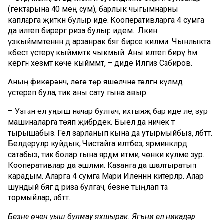
(гектарына 40 мең сум), барлык чыгымнарны
капларга җиткән булыр иде. Кооперативларга 4 сумга
да илтеп бирергә риза булыр идем. Ләкин
үзкыйммәтеннән дә арзанрак бәягә бирәсе килми. Чынлыкта
кәбестә үстерү кыйммәткә чыкмый. Аны илтеп бирү һәм
кергән хезмәт көче кыйммәт, – диде Илгиз Сабиров.
Аның фикеренчә, әлеге төр яшелчәне теләгән күләмдә
үстереп була, тик аны сату гына авыр.
– Узган ел уңыш начар булгач, ихтыяҗ бар иде әле, зур
машиналарга төяп җибәрдек. Быел да ничек тә
тырышабыз. Гел зарланып кына да утырмыйбыз, әлбәттә.
Белдерүләр куйдык, Чистайга илтәбез, ярминкәләрдә
сатабыз, тик болар гына ярдәм итми, чөнки күләме зур.
Кооперативлар да эшләми. Казанга да шалтыратып
карадым. Аларга 4 сумга Мари Иленнән китерәләр. Алар
шундый бәягә дә риза булгач, безне тыңлап та
тормыйлар, әлбәттә.
Безнең өчен уңыш булмау яхшырак. Ягъни ел никадәр