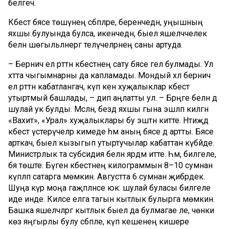
белгеч.
Кәбестә бәясе төшүнең сәбәпләре, беренчедән, уңышның
яхшы булуында булса, икенчедән, быел яшелчәчелек
белән шөгыльләнергә теләүчеләрнең саны артуда.
– Берничә ел рәттән кәбестәнең сату бәясе гел булмады. Ул
хәтта чыгымнарны да капламады. Мондый хәл берничә
ел рәттән кабатлангач, күп кенә хуҗалыклар кәбестә
утыртмый башлады, – дип аңлатты ул. – Бәрәңге белән дә
шулай ук булды. Мәсәлән, бездә яхшы гына эшләп килгән
«Вахит», «Урал» хуҗалыклары бу эштән китте. Нәтиҗәдә
кәбестә үстерүчеләр кимеде һәм аның бәясе дә артты. Бәясе
арткач, быел кызыгып утыртучылар кабаттан күбәйде.
Министрлык та субсидия белән ярдәм итте. Һәм, билгеле,
бәя төште. Бүген кәбестәнең килограммын 8–10 сумнан
күпләп сатарга мөмкин. Августта 6 сумнан җибәрдек.
Шуңа күрә моңа гаҗәпләнәсе юк: шулай буласы билгеле
иде инде. Киләсе елга тагын кытлык булырга мөмкин.
Башка яшелчәләргә кытлык быел да булмагае әле, чөнки
көз яңгырлы булу сәбәпле, күп кешенең кишере