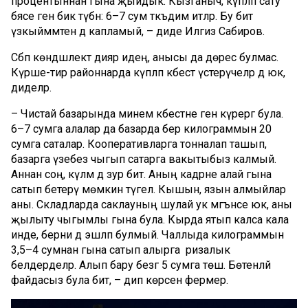
процентыннан гына җыйдык. Кызганыч, күпләп сату
бәясе генә бик түбән: 6–7 сум тәкъдим итәләр. Бу бит
үзкыйммәтен дә капламый, – диде Илгиз Сабиров.
Сәбәп көндәшлектә дияр идең, анысы да дөрес булмас.
Күрше-тирә районнарда күпләп кәбестә үстерүчеләр дә юк,
диделәр.
– Чистай базарында минем кәбестәне генә күрергә була.
6–7 сумга алалар да базарда бер килограммын 20
сумга саталар. Кооперативларга тонналап ташып,
базарга үзебез чыгып сатарга вакытыбыз калмый.
Аннан соң, күләм дә зур бит. Аның кадәрне алай гына
сатып бетерү мөмкин түгел. Кышын, язын алмыйлар
аны. Складларда саклауның шулай ук мәгънәсе юк, аны
җылыту чыгымлы гына була. Кырда ятып калса кала
инде, берни дә эшләп булмый. Чаллыда килограммын
3,5–4 сумнан гына сатып алырга ризалык
белдерделәр. Алып бару безгә 5 сумга төшә. Бөтенләй
файдасыз була бит, – дип көрсенә фермер.