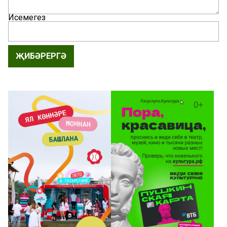
Исемегез
ҖИБӘРЕРГӘ