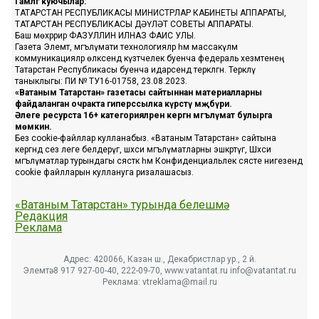
Гамәлгә куючылар:
ТАТАРСТАН РЕСПУБЛИКАСЫ МИНИСТРЛАР КАБИНЕТЫ АППАРАТЫ,
ТАТАРСТАН РЕСПУБЛИКАСЫ ДӘҮЛӘТ СОВЕТЫ АППАРАТЫ.
Баш мөхәррир ФАЗУЛЛИН ИЛНАЗ ФАИС УЛЫ.
Газета Элемтә, мәгълүмати технологияләр һәм массакүләм
коммуникацияләр өлкәсендә күзәтчелек буенча федераль хезмәтенең
Татарстан Республикасы буенча идарәсендә теркәлгән. Теркәлү
таныклыгы: ПИ № ТУ16-01758, 23.08.2023.
«Ватаным Татарстан» газетасы сайтыннан материалларны
файдаланган очракта гиперссылка күрсәтү мәҗбүри.
Әлеге ресурста 16+ категорияләренә кергән мәгълүмат булырга
мөмкин.
Без cookie-файллар кулланабыз. «Ватаным Татарстан» сайтына
кергәндә сез әлеге белдерүгә, шәхси мәгълүматларны эшкәртүгә, Шәхси
мәгълүматлар турындагы сәясәткә һәм Конфиденциальлек сәясәте нигезендә
cookie файлларын куллануга ризалашасыз.
«Ватаным Татарстан» турында белешмә
Редакция
Реклама
Адрес: 420066, Казан ш., Декабристлар ур., 2 й.
Элемтә: 8 917 927-00-40, 222-09-70, www.vatantat.ru info@vatantat.ru
Реклама: vtreklama@mail.ru