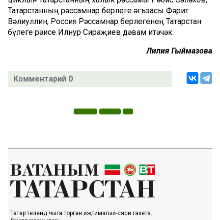
Татарстанның рәссамнар берлеге әгъзасы Фәрит
Вәлиуллин, Россия Рәссамнар берлегенең Татарстан
бүлеге рәисе Илнур Сираҗиев дәвам итәчәк.
Лилия Гыймазова
Комментарий 0
Татар телендә чыга торган иҗтимагый-сәяси газета.