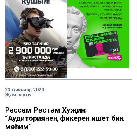
23 гыйнвар 2020
Җәмгыять
Рәссам Рөстәм Хуҗин:
“Аудиториянең фикерен ишетү бик
мөһим”