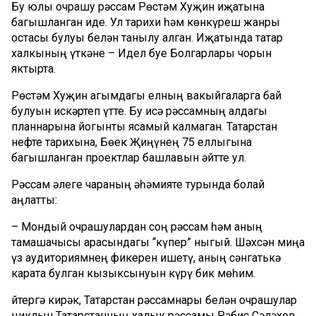
Бу юлы очрашу рәссам Рөстәм Хуҗин иҗатына
багышланган иде. Ул тарихи һәм көнкүреш жанры
остасы булуы белән танылу алган. Иҗатында татар
халкының үткәне – Идел буе Болгарлары чорын
яктырта.
Рөстәм Хуҗин агымдагы елның вакыйгаларга бай
булуын искәртеп үтте. Бу исә рәссамның алдагы
планнарына йогынты ясамый калмаган. Татарстан
нефте тарихына, Бөек Җиңүнең 75 еллыгына
багышланган проектлар башлавын әйтте ул.
Рәссам әлеге чараның әһәмияте турында болай
аңлатты:
– Мондый очрашулардан соң рәссам һәм аның
тамашачысы арасындагы “күпер” ныгый. Шәхсән миңа
үз аудиториямнең фикерен ишетү, аның сәнгатькә
карата булган кызыксынуын күрү бик мөһим.
Әйтергә кирәк, Татарстан рәссамнары белән очрашулар
циклын Татарстанның халык рәссамы Рәбис Сәләхов,