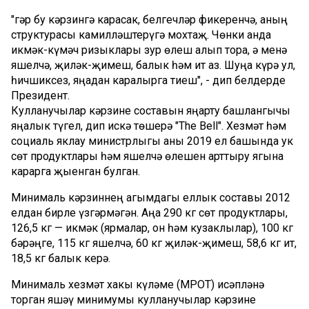
"Әгәр бу кәрзингә карасак, белгечләр фикеренчә, аның
структурасы камилләштерүгә мохтаҗ. Чөнки анда
икмәк-күмәч ризыклары зур өлеш алып тора, ә менә
яшелчә, җиләк-җимеш, балык һәм ит аз. Шуңа күрә ул,
һичшиксез, яңадан каралырга тиеш", - дип белдерде
Президент.
Кулланучылар кәрзине составын яңарту башлангычы
яңалык түгел, дип искә төшерә "Тhe Bell". Хезмәт һәм
социаль яклау министрлыгы аны 2019 ел башында ук
сөт продуктлары һәм яшелчә өлешен арттыру ягына
карарга җыенган булган.
Минималь кәрзиннең агымдагы еллык составы 2012
елдан бирле үзгәрмәгән. Аңа 290 кг сөт продуктлары,
126,5 кг — икмәк (ярмалар, он һәм кузаклылар), 100 кг
бәрәңге, 115 кг яшелчә, 60 кг җиләк-җимеш, 58,6 кг ит,
18,5 кг балык керә.
Минималь хезмәт хакы күләме (МРОТ) исәпләнә
торган яшәү минимумы кулланучылар кәрзине