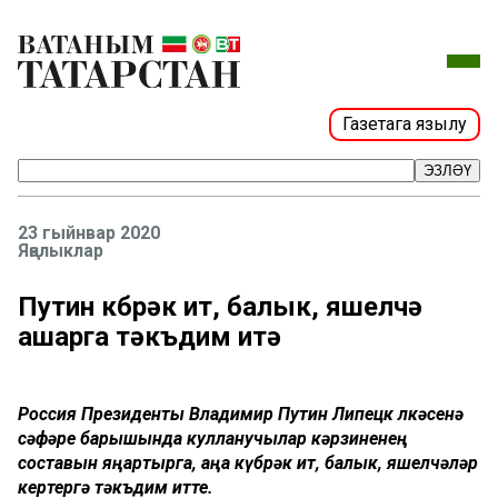
Газетага язылу
ЭЗЛӘҮ
23 гыйнвар 2020
Яңалыклар
Путин күбрәк ит, балык, яшелчә
ашарга тәкъдим итә
Россия Президенты Владимир Путин Липецк өлкәсенә
сәфәре барышында кулланучылар кәрзиненең
составын яңартырга, аңа күбрәк ит, балык, яшелчәләр
кертергә тәкъдим итте.