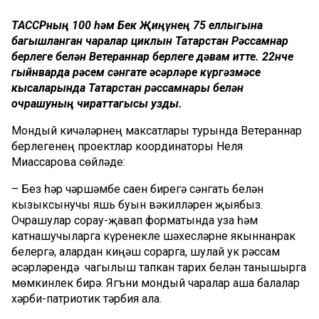
ТАССРның 100 һәм Бөек Җиңүнең 75 еллыгына
багышланган чаралар циклын Татарстан Рәссамнар
берлеге белән Ветераннар берлеге дәвам итте. 22нче
гыйнварда рәсем сәнгате әсәрләре күргәзмәсе
кысаларында Татарстан рәссамнары белән
очрашуның чираттагысы узды.
Мондый кичәләрнең максатлары турында Ветераннар
берлегенең проектлар координаторы Неля
Миассарова сөйләде:
– Без һәр чәршәмбе саен бирегә сәнгать белән
кызыксынучы яшь буын вәкилләрен җыябыз.
Очрашулар сорау-җавап форматында уза һәм
катнашучыларга күренекле шәхесләрне якыннанрак
белергә, алардан киңәш сорарга, шулай ук рәссам
әсәрләрендә чагылыш тапкан тарих белән танышырга
мөмкинлек бирә. Ягъни мондый чаралар аша балалар
хәрби-патриотик тәрбия ала.