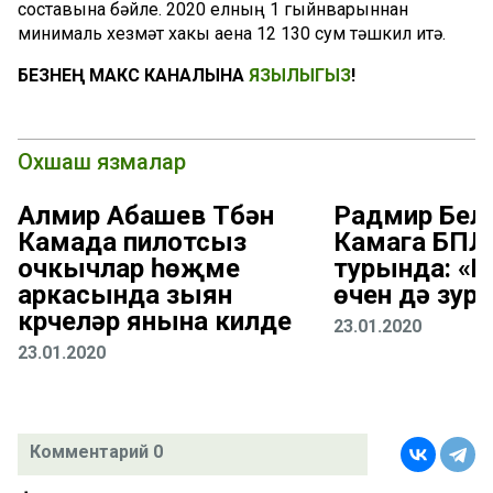
составына бәйле. 2020 елның 1 гыйнварыннан
минималь хезмәт хакы аена 12 130 сум тәшкил итә.
БЕЗНЕҢ МАКС КАНАЛЫНА
ЯЗЫЛЫГЫЗ
!
Охшаш язмалар
Алмир Абашев Түбән
Радмир Беля
Камада пилотсыз
Камага БПЛ
очкычлар һөҗүме
турында: «
аркасында зыян
өчен дә зур 
күрүчеләр янына килде
23.01.2020
23.01.2020
Комментарий 0