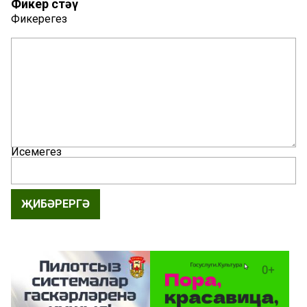
Фикер өстәү
Фикерегез
Исемегез
ҖИБӘРЕРГӘ