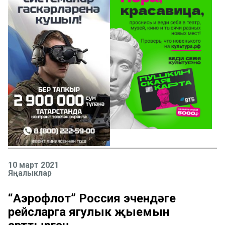
10 март 2021
Яңалыклар
“Аэрофлот” Россия эчендәге
рейсларга ягулык җыемын