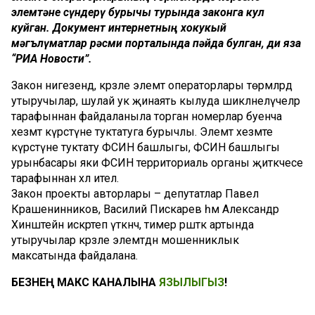
элемтәне сүндерү бурычы турында законга кул
куйган. Документ интернетның хокукый
мәгълүматлар рәсми порталында пәйда булган, ди яза
“РИА Новости”.
Закон нигезендә, кәрәзле элемтә операторлары төрмәләрдә
утыручылар, шулай ук җинаять кылуда шикләнелүчеләр
тарафыннан файдаланыла торган номерлар буенча
хезмәт күрсәтүне туктатуга бурычлы. Элемтә хезмәте
күрсәтүне туктату ФСИН башлыгы, ФСИН башлыгы
урынбасары яки ФСИН территориаль органы җитәкчесе
тарафыннан хәл ителә.
Закон проекты авторлары – депутатлар Павел
Крашенинников, Василий Пискарев һәм Александр
Хинштейн искәртеп үткәнчә, тимер рәшәткә артында
утыручылар кәрәзле элемтәдән мошенниклык
максатында файдалана.
БЕЗНЕҢ МАКС КАНАЛЫНА
ЯЗЫЛЫГЫЗ
!