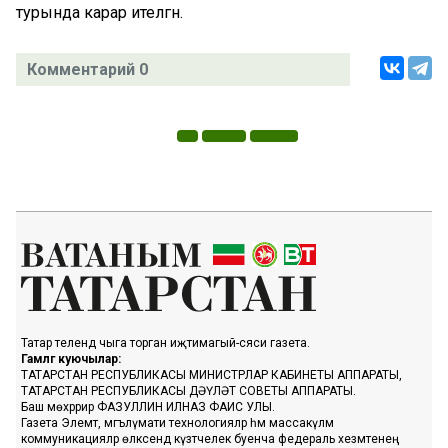
турында карар ителгән.
Комментарий 0
Татар телендә чыга торган иҗтимагый-сәяси газета.
Гамәлгә куючылар:
ТАТАРСТАН РЕСПУБЛИКАСЫ МИНИСТРЛАР КАБИНЕТЫ АППАРАТЫ,
ТАТАРСТАН РЕСПУБЛИКАСЫ ДӘҮЛӘТ СОВЕТЫ АППАРАТЫ.
Баш мөхәррир ФАЗУЛЛИН ИЛНАЗ ФАИС УЛЫ.
Газета Элемтә, мәгълүмати технологияләр һәм массакүләм
коммуникацияләр өлкәсендә күзәтчелек буенча федераль хезмәтенең