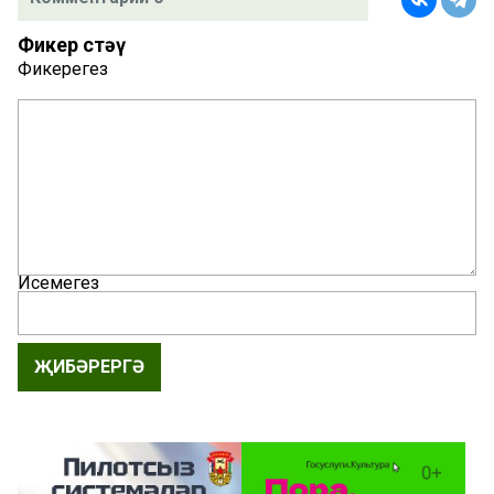
Фикер өстәү
Фикерегез
Исемегез
ҖИБӘРЕРГӘ