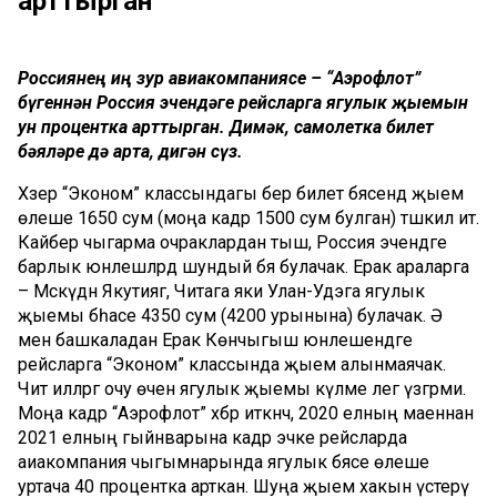
арттырган
Россиянең иң зур авиакомпаниясе – “Аэрофлот”
бүгеннән Россия эчендәге рейсларга ягулык җыемын
ун процентка арттырган. Димәк, самолетка билет
бәяләре дә арта, дигән сүз.
Хәзер “Эконом” классындагы бер билет бәясендә җыем
өлеше 1650 сум (моңа кадәр 1500 сум булган) тәшкил итә.
Кайбер чыгарма очраклардан тыш, Россия эчендәге
барлык юнәлешләрдә шундый бәя булачак. Ерак араларга
– Мәскәүдән Якутиягә, Читага яки Улан-Удэга ягулык
җыемы бәһасе 4350 сум (4200 урынына) булачак. Ә
менә башкаладан Ерак Көнчыгыш юнәлешендәге
рейсларга “Эконом” классында җыем алынмаячак.
Чит илләргә очу өчен ягулык җыемы күләме әлегә үзгәрми.
Моңа кадәр “Аэрофлот” хәбәр иткәнчә, 2020 елның маеннан
2021 елның гыйнварына кадәр эчке рейсларда
аиакомпания чыгымнарында ягулык бәясе өлеше
уртача 40 процентка арткан. Шуңа җыем хакын үстерү