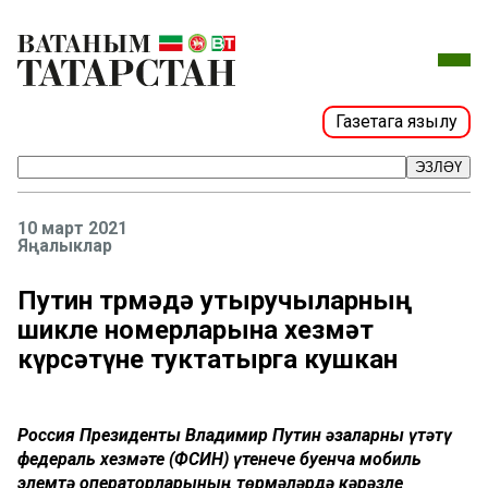
Газетага язылу
ЭЗЛӘҮ
10 март 2021
Яңалыклар
Путин төрмәдә утыручыларның
шикле номерларына хезмәт
күрсәтүне туктатырга кушкан
Россия Президенты Владимир Путин Җәзаларны үтәтү
федераль хезмәте (ФСИН) үтенече буенча мобиль
элемтә операторларының төрмәләрдә кәрәзле