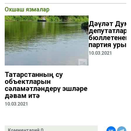
Охшаш язмалар
Дәүләт Дум
депутатлары
бюллетененд
партия урын
10.03.2021
Татарстанның су
объектларын
сәламәтләндерү эшләре
дәвам итә
10.03.2021
Комментарий 0