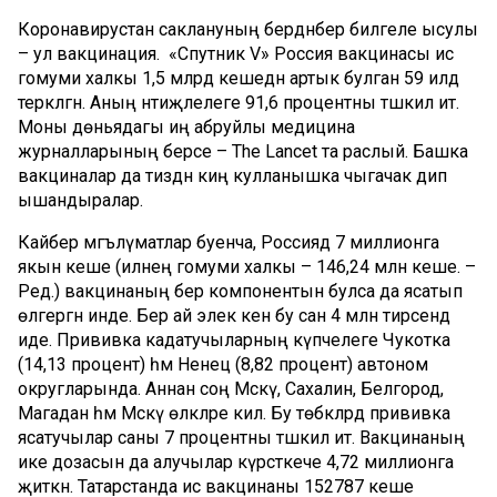
Коронавирустан саклануның бердәнбер билгеле ысулы
– ул вакцинация. «Спутник V» Россия вакцинасы исә
гомуми халкы 1,5 млрд кешедән артык булган 59 илдә
теркәлгән. Аның нәтиҗәлелеге 91,6 процентны тәшкил итә.
Моны дөньядагы иң абруйлы медицина
журналларының берсе – The Lancet та раслый. Башка
вакциналар да тиздән киң кулланышка чыгачак дип
ышандыралар.
Кайбер мәгълүматлар буенча, Россиядә 7 миллионга
якын кеше (илнең гомуми халкы – 146,24 млн кеше. –
Ред.) вакцинаның бер компонентын булса да ясатып
өлгергән инде. Бер ай элек кенә бу сан 4 млн тирәсендә
иде. Прививка кадатучыларның күпчелеге Чукотка
(14,13 процент) һәм Ненец (8,82 процент) автоном
округларында. Аннан соң Мәскәү, Сахалин, Белгород,
Магадан һәм Мәскәү өлкәләре килә. Бу төбәкләрдә прививка
ясатучылар саны 7 процентны тәшкил итә. Вакцинаның
ике дозасын да алучылар күрсәткече 4,72 миллионга
җиткән. Татарстанда исә вакцинаны 152787 кеше