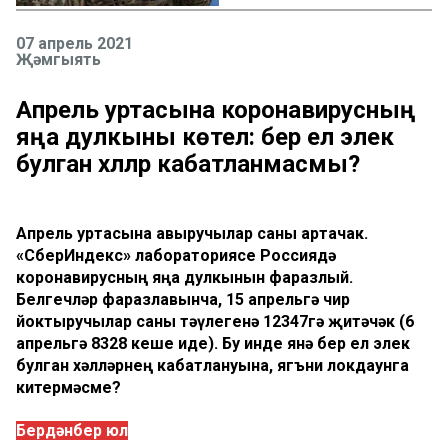
07 апрель 2021
Җәмгыять
Апрель уртасына коронавирусның
яңа дулкыны көтелә: бер ел элек
булган хәлләр кабатланмасмы?
Апрель уртасына авыручылар саны артачак.
«СберИндекс» лабораториясе Россиядә
коронавирусның яңа дулкынын фаразлый.
Белгечләр фаразлавынча, 15 апрельгә чир
йоктыручылар саны тәүлегенә 12347гә җитәчәк (6
апрельгә 8328 кеше иде). Бу инде янә бер ел элек
булган хәлләрнең кабатлануына, ягъни локдаунга
китермәсме?
Бердәнбер юл