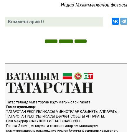
Илдар Мөхәммәтҗанов фотосы
Комментарий 0
Татар телендә чыга торган иҗтимагый-сәяси газета.
Гамәлгә куючылар:
ТАТАРСТАН РЕСПУБЛИКАСЫ МИНИСТРЛАР КАБИНЕТЫ АППАРАТЫ,
ТАТАРСТАН РЕСПУБЛИКАСЫ ДӘҮЛӘТ СОВЕТЫ АППАРАТЫ.
Баш мөхәррир ФАЗУЛЛИН ИЛНАЗ ФАИС УЛЫ.
Газета Элемтә, мәгълүмати технологияләр һәм массакүләм
коммуникацияләр өлкәсендә күзәтчелек буенча федераль хезмәтенең