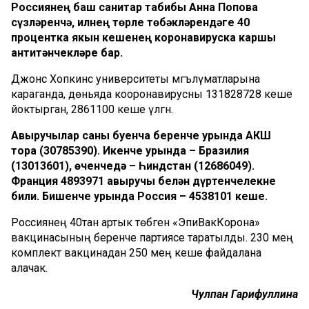
Россиянең баш санитар табибы Анна Попова
сүзләренчә, илнең төрле төбәкләрендәге 40
процентка якын кешенең коронавируска каршы
антитәнчекләре бар.
Джонс Хопкинс университеты мәгълүматларына
караганда, дөньяда кооронавирусны 131828728 кеше
йоктырган, 2861100 кеше үлгән.
Авыручылар саны буенча беренче урында АКШ
тора (30785390). Икенче урында – Бразилия
(13013601), өченчедә – Һиндстан (12686049).
Франция 4893971 авыручы белән дүртенчелекне
били. Бишенче урында Россия – 4538101 кеше.
Россиянең 40тан артык төбәгенә «ЭпиВакКорона»
вакцинасының беренче партиясе таратылды. 230 мең
комплект вакцинадан 250 мең кеше файдалана
алачак.
Чулпан Гарифуллина