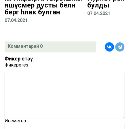
яшүсмер дусты белән
булды
бергә һәлак булган
07.04.2021
07.04.2021
Комментарий 0
Фикер өстәү
Фикерегез
Исемегез