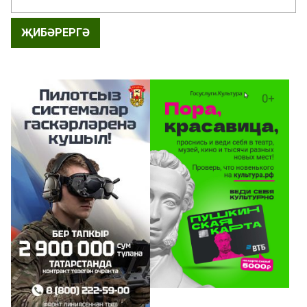
ҖИБӘРЕРГӘ