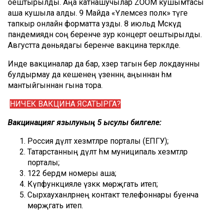
оештырылды. Аңа катнашучылар ZOOM кушымтасы
аша кушыла алды. 9 Майда «Үлемсез полк» тәүге
тапкыр онлайн форматта узды. 8 июльдә Мәскәүдә
пандемиядән соң беренче зур концерт оештырылды.
Августта дөньядагы беренче вакцина теркәлде.
Инде вакциналар да бар, хәзер тагын бер локдаунны
булдырмау да кешенең үзеннән, аңыннан һәм
мантыйгыннан гына тора.
НИЧЕК ВАКЦИНА ЯСАТЫРГА?
Вакцинациягә язылуның 5 ысулы билгеле:
Россия дәүләт хезмәтләре порталы (ЕПГУ);
Татарстанның дәүләт һәм муниципаль хезмәтләр
порталы;
122 бердәм номеры аша;
Күпфункцияле үзәккә мөрәҗәгать итеп;
Сырхауханәләрнең контакт телефоннары буенча
мөрәҗәгать итеп.