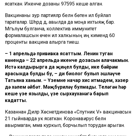
ясаткан. Икенче дозаны 97595 кеше алган.
Вакцинаны зур партияләр белән бөтен ил буйлап
тараталар. Шәһәрдә дә, авылда да моңа ихтыяҗ бар.
Мәгълүм булганча, коллектив иммунитет
формалашсын өчен ил халкының иң кимендә 60
проценты вакцина алырга тиеш.
– 1 апрельдә прививка ясаттым. Ленин туган
көнендә – 22 апрельдә икенче дозасын алачакмын.
Истә калдырырга да җиңел булды, ике бәйрәм
арасында булды бу, – ди биолог булып эшләүче
Татьяна ханым. – Үземне начар хис итмәдем, хәзер
дә хәлем әйбәт. Мәҗбүриләү булмады. Теләгән һәр
кеше үзе язылды, үзе сырхауханәгә барып
кадатты.
Казаннан Диләрә Хөснетдинова «Спутник V» вакцинасын
21 гыйнварда ук ясаткан. Коронавирус белән
авырмаган, әмма куркып, борчылып торудан арыган.