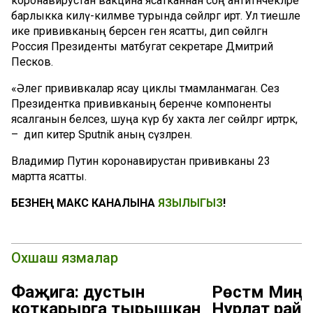
коронавирустан вакцина ясатканнан соң антитәнчекләре
барлыкка килү-килмәве турында сөйләргә иртә. Ул тиешле
ике прививканың берсен генә ясатты, дип сөйләгән
Россия Президенты матбугат секретаре Дмитрий
Песков.
«Әлегә прививкалар ясау циклы тәмамланмаган. Сез
Президентка прививканың беренче компоненты
ясалганын беләсез, шуңа күрә бу хакта әлегә сөйләргә иртәрәк,
– дип китерә Sputnik аның сүзләрен.
Владимир Путин коронавирустан прививканы 23
мартта ясатты.
БЕЗНЕҢ МАКС КАНАЛЫНА
ЯЗЫЛЫГЫЗ
!
Охшаш язмалар
Фаҗига: дустын
Рөстәм Миңн
коткарырга тырышкан
Нурлат рай