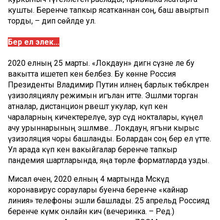
кушты. Беренче тапкыр ясатканнан соң, баш авыртып
торды, – дип сөйләде ул.
Бер ел элек...
2020 елның 25 марты. «Локдаун» дигән сүзне әле бу
вакытта ишетеп кенә беләбез. Бу көнне Россия
Президенты Владимир Путин илнең барлык төбәкләренә
үзизоляцияләү режимын игълан итте. Эшләми торган
атналар, дистанцион рәвештә укулар, күп кенә
чараларның кичектерелүе, зур сәүдә нокталары, күңел
ачу урыннарының эшләмәве... Локдаун, ягъни кырыс
үзизоляция чоры башланды. Болардан соң бер ел үтте.
Ул арада күп кенә вакыйгалар беренче тапкыр
пандемия шартларында, яңа төрле форматларда узды.
Мисал өчен, 2020 елның 4 мартында Мәскәүдә
коронавирус сораулары буенча беренче «кайнар
линия» телефоны эшли башлады. 25 апрельдә Россиядә
беренче күмәк онлайн кичә (вечеринка. – Ред.)