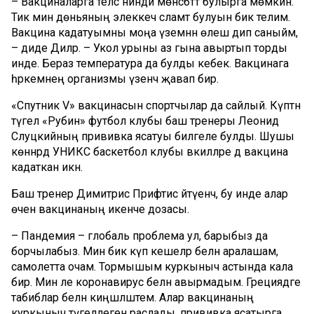
– Вакциналарга теләсә нинди мөнәсәбәттә булырга мөмкин.
Тик мин дөньяның элеккечә сәламәт булуын бик телим.
Вакцина кадатуымны моңа үземнән өлеш дип саныйм,
– диде Диләрә. – Укол урыны аз гына авыртып торды
инде. Бераз температура да булды кебек. Вакцинага
һәркемнең организмы үзенчә җавап бирә.
«Спутник V» вакцинасын спортчылар да сайлый. Күптән
түгел «Рубин» футбол клубы баш тренеры Леонид
Слуцкийның прививка ясатуы билгеле булды. Шушы
көннәрдә УНИКС баскетбол клубы вәкилләре дә вакцина
кадаткан икән.
Баш тренер Димитрис Прифтис әйтүенчә, бу инде алар
өчен вакцинаның икенче дозасы.
– Пандемия – глобаль проблема ул, барыбыз да
борчылабыз. Мин бик күп кешеләр белән аралашам,
самолетта очам. Тормышым куркыныч астында кала
бирә. Мин әле коронавирус белән авырмадым. Грециядәге
табиблар белән киңәшләштем. Алар вакцинаның
куркыныч түгеллеген раслады, прививка ясатырга