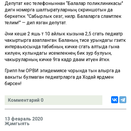
Депутат кесә телефоныннан “Балалар поликлиникасы"
дигән номерга шалтыратуларның скриншотын да
беркеткән. "Сабырлык сезгә, әниләр. Балаларга сәламәтлек
телим!" — дип язган депутат.
Әни кеше 2 яшь тә 10 айлык кызына 2,5 сәгать педиатр
чакыртырга азапланган. Баланың әтисе урындагы гәзиткә
интервьюсында табибның кичке сәгать алтыда гына
килүен, кулындагы исемлекнең бик зур булуын,
чакыруларның кичке 9га кадәр дәвам итүен әйткән.
Грипп һәм ОРВИ эпидемиясе чорында тын алырга да
вакыты булмаган педиатрларга да Ходай ярдәмен
бирсен!
Комментарий 0
13 февраль 2020
Җәмгыять