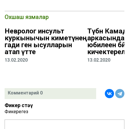
Охшаш язмалар
Невролог инсульт
Түбән Камад
куркынычын киметүнең
аркасында ш
гади генә ысулларын
юбилеен бәйр
атап үтте
кичектерел
13.02.2020
13.02.2020
Комментарий 0
Фикер өстәү
Фикерегез