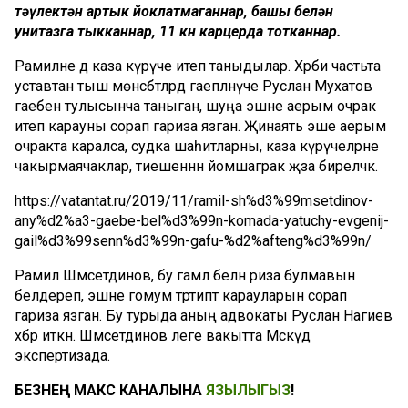
тәүлектән артык йоклатмаганнар, башы белән
унитазга тыкканнар, 11 көн карцерда тотканнар
.
Рамилне дә каза күрүче итеп таныдылар. Хәрби частьта
уставтан тыш мөнәсәбәтләрдә гаепләнүче Руслан Мухатов
гаебен тулысынча таныган, шуңа эшне аерым очрак
итеп карауны сорап гариза язган. Җинаять эше аерым
очракта каралса, судка шаһитларны, каза күрүчеләрне
чакырмаячаклар, тиешеннән йомшаграк җәза биреләчәк.
https://vatantat.ru/2019/11/ramil-sh%d3%99msetdinov-
any%d2%a3-gaebe-bel%d3%99n-komada-yatuchy-evgenij-
gail%d3%99senn%d3%99n-gafu-%d2%afteng%d3%99n/
Рамил Шәмсетдинов, бу гамәл белән риза булмавын
белдереп, эшне гомум тәртиптә карауларын сорап
гариза язган. Бу турыда аның адвокаты Руслан Нагиев
хәбәр иткән. Шәмсетдинов әлеге вакытта Мәскәүдә
экспертизада.
БЕЗНЕҢ МАКС КАНАЛЫНА
ЯЗЫЛЫГЫЗ
!