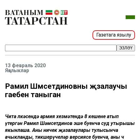
Газетага язылу
ЭЗЛӘҮ
13 февраль 2020
Яңалыклар
Рамил Шәмсетдиновны җәзалаучы
гаебен таныган
Чита өлкәсендә армия хезмәтендә 8 кешене атып
үтергән Рамил Шәмсетдинов эше буенча суд утырышы
якынлаша. Аны ничек җәзалаулары тулысынча
ачыкланды, тикшерүчеләр версиясе буенча, аны өч