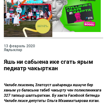
13 февраль 2020
Яңалыклар
Яшь әни сабыена ике сәгать ярым
педиатр чакырткан
Чиләбе өлкәсенең Златоуст шәһәрендә яшәүче бер
ханым үз баласына табиб чакырту өчен поликлиникага
327 тапкыр шалтыраткан. Бу хакта Facebook битендә
Чиләбе өлкәсе депутаты Ольга Мөхәммәтъярова язган.