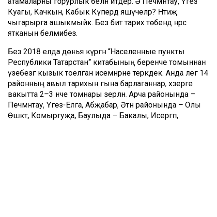
атамаларны горурлык белән әйтәдер. Ә Печмәнтау, Үгез
Куагы, Качкын, Кабык Күпердә яшәүчеләр? Нәтиҗә
чыгарырга ашыкмыйк. Без бит тарих төбендә нәрсә
ятканын белмибез.
Без 2018 елда дөнья күргән “Населенные пункты
Республики Татарстан” китабының беренче томыннан
үзебезгә кызык тоелган исемнәрне теркәдек. Анда әлегә 14
районның авыл тарихын гына барлаганнар, хәзерге
вакытта 2–3 нче томнары әзерләнә. Арча районында –
Печмәнтау, Үгез-Елга, Абҗабар, Әтнә районында – Олы
Өшкәтә, Комыргуҗа, Баулыда – Бакалы, Исергәп,
Балтачта – Ярак-Чурма, Курмала, Пүскән, Иске Торҗа,
Яңгырчы, Бөгелмәдә – Иркен, Сугышлы, Сулы,
Прогресс, Подстанця-500, Солдат Писмәнкәсе, Яңалиф,
Буа районында – Атабай-Әнкәбә, Бик-Үти, Үгез Куагы,
Кабалан, Мөкерле, Кырык Садак, Таковар, Өчмунча,
Әгерҗе районында – Кондызлы, Пеләмеш, Сәхрә,
Сокман, Азнакай районында – Банк Сукаеш, Күктәкә, 1
нче Май, Тәкмәле, Чәкән, Яхшыбай, Аксубай районында –
Яңа Татар Әдәмсуы, Иске Татар Әдәмсуы, Актаныш