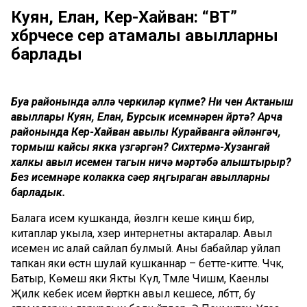
Куян, Елан, Кер-Хайван: “ВТ”
хәбәрчесе сәер атамалы авылларны
барлады
Буа районында әллә черкиләр күпме? Ни өчен Актаныш
авыллары Куян, Елан, Бурсык исемнәрен йөртә? Арча
районында Кер-Хайван авылы Курайванга әйләнгәч,
тормыш кайсы якка үзгәргән? Сихтермә-Хузангай
халкы авыл исемен тагын ничә мәртәбә алыштырыр?
Без исемнәре колакка сәер яңгыраган авылларны
барладык.
Балага исем кушканда, йөзләгән кеше киңәш бирә,
китаплар укыла, хәзер интернетны актаралар. Авыл
исемен исә алай сайлап булмый. Аны бабайлар уйлап
тапкан яки өстән шулай кушканнар – бетте-китте. Чәчкә,
Батыр, Көмеш яки Якты Күл, Тәмле Чишмә, Каенлы
Җиләк кебек исем йөрткән авыл кешесе, әлбәттә, бу