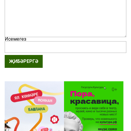
Исемегез
ҖИБӘРЕРГӘ